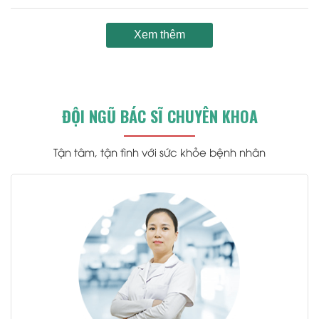
Xem thêm
ĐỘI NGŨ BÁC SĨ CHUYÊN KHOA
Tận tâm, tận tình với sức khỏe bệnh nhân
.