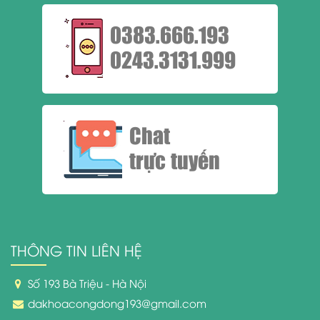
0383.666.193
0243.3131.999
Chat
trực tuyến
THÔNG TIN LIÊN HỆ
Số 193 Bà Triệu - Hà Nội
dakhoacongdong193@gmail.com