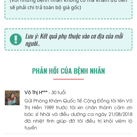
sẽ phải chi trả toàn bộ giá gốc)
Lưu ý: Kết quả phụ thuộc vào cơ địa của mỗi
người..
PHẢN HỒI CỦA BỆNH NHÂN
Võ Thị H***
- 30 tuổi
Gửi Phòng Khám Quốc Tế Cộng Đồng tôi tên Võ
Thị Hiền 1989 trước tôi xin chân thành cảm ơn
bác sĩ Nhài và điều dưỡng ca ngày 21/08/2018
đã nhiệt tình giúp đỡ tôi điều trị khỏi viêm lộ
tuyến