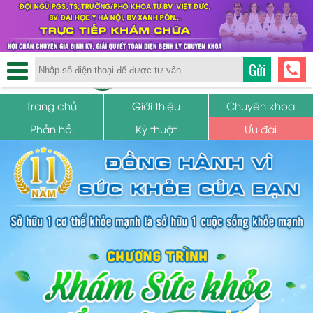
TRUNG TÂM PHỤ KHOA
Gửi
SỨC KHỎE SINH SẢN
Trang chủ
Giới thiệu
Chuyên khoa
Phản hồi
Kỹ thuật
Ưu đãi