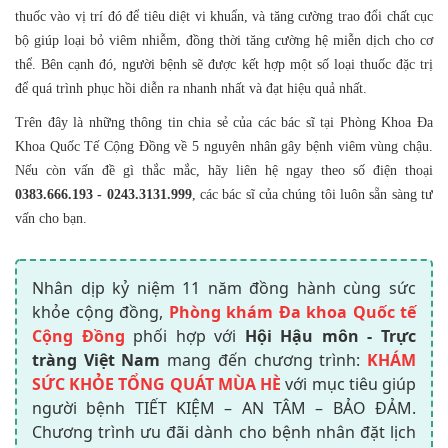
thuốc vào vị trí đó để tiêu diệt vi khuẩn, và tăng cường trao đổi chất cục
bộ giúp loại bỏ viêm nhiễm, đồng thời tăng cường hệ miễn dịch cho cơ
thể. Bên cạnh đó, người bệnh sẽ được kết hợp một số loại thuốc đặc trị
để quá trình phục hồi diễn ra nhanh nhất và đạt hiệu quả nhất.
Trên đây là những thông tin chia sẻ của các bác sĩ tại Phòng Khoa Đa
Khoa Quốc Tế Cộng Đồng về 5 nguyên nhân gây bệnh viêm vùng chậu.
Nếu còn vấn đề gì thắc mắc, hãy liên hệ ngay theo số điện thoại
0383.666.193 - 0243.3131.999
, các bác sĩ của chúng tôi luôn sẵn sàng tư
vấn cho bạn.
Nhân dịp kỷ niệm 11 năm đồng hành cùng sức
khỏe cộng đồng,
Phòng khám Đa khoa Quốc tế
Cộng Đồng
phối hợp với
Hội Hậu môn - Trực
tràng Việt Nam
mang đến chương trình:
KHÁM
SỨC KHỎE TỔNG QUÁT MÙA HÈ
với mục tiêu giúp
người bệnh TIẾT KIỆM – AN TÂM – BẢO ĐẢM.
Chương trình ưu đãi dành cho bệnh nhân đặt lịch