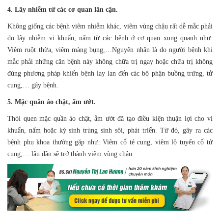
4. Lây nhiễm từ các cơ quan lân cận.
Không giống các bệnh viêm nhiễm khác, viêm vùng chậu rất dễ mắc phải
do lây nhiễm vi khuẩn, nấm từ các bệnh ở cơ quan xung quanh như:
Viêm ruột thừa, viêm màng bụng,…Nguyên nhân là do người bệnh khi
mắc phải những căn bệnh này không chữa trị ngay hoặc chữa trị không
đúng phương pháp khiến bệnh lay lan đến các bộ phận buồng trứng, tử
cung,… gây bệnh.
5. Mặc quần áo chật, ẩm ướt.
Thói quen mặc quần áo chật, ẩm ướt đã tạo điều kiện thuận lợi cho vi
khuẩn, nấm hoặc ký sinh trùng sinh sôi, phát triển. Từ đó, gây ra các
bệnh phụ khoa thường gặp như: Viêm cổ tẻ cung, viêm lộ tuyến cổ tử
cung,… lâu dần sẽ trở thành viêm vùng chậu.