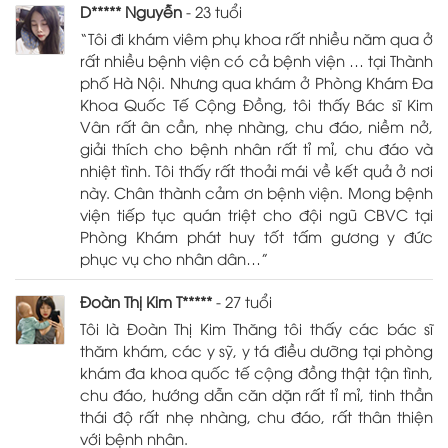
D***** Nguyễn
- 23 tuổi
“Tôi đi khám viêm phụ khoa rất nhiều năm qua ở
rất nhiều bệnh viện có cả bệnh viện … tại Thành
phố Hà Nội. Nhưng qua khám ở Phòng Khám Đa
Khoa Quốc Tế Cộng Đồng, tôi thấy Bác sĩ Kim
Vân rất ân cần, nhẹ nhàng, chu đáo, niềm nở,
giải thích cho bệnh nhân rất tỉ mỉ, chu đáo và
nhiệt tình. Tôi thấy rất thoải mái về kết quả ở nơi
này. Chân thành cảm ơn bệnh viện. Mong bệnh
viện tiếp tục quán triệt cho đội ngũ CBVC tại
Phòng Khám phát huy tốt tấm gương y đức
phục vụ cho nhân dân…”
Đoàn Thị Kim T*****
- 27 tuổi
Tôi là Đoàn Thị Kim Thăng tôi thấy các bác sĩ
thăm khám, các y sỹ, y tá điều dưỡng tại phòng
khám đa khoa quốc tế cộng đồng thật tận tình,
chu đáo, hướng dẫn căn dặn rất tỉ mỉ, tinh thần
thái độ rất nhẹ nhàng, chu đáo, rất thân thiện
với bệnh nhân.