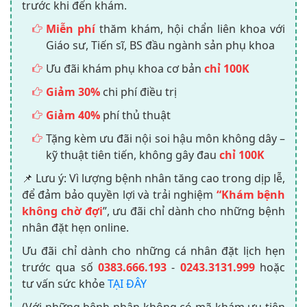
trước khi đến khám.
Miễn phí
thăm khám, hội chẩn liên khoa với
Giáo sư, Tiến sĩ, BS đầu ngành sản phụ khoa
Ưu đãi khám phụ khoa cơ bản
chỉ 100K
Giảm 30%
chi phí điều trị
Giảm 40%
phí thủ thuật
Tặng kèm ưu đãi nội soi hậu môn không dây –
kỹ thuật tiên tiến, không gây đau
chỉ 100K
📌 Lưu ý: Vì lượng bệnh nhân tăng cao trong dịp lễ,
để đảm bảo quyền lợi và trải nghiệm
“Khám bệnh
không chờ đợi
”, ưu đãi chỉ dành cho những bệnh
nhân đặt hẹn online.
Ưu đãi chỉ dành cho những cá nhân đặt lịch hẹn
trước qua số
0383.666.193
-
0243.3131.999
hoặc
tư vấn sức khỏe
TẠI ĐÂY
(Với những bệnh nhân không có mã khám ưu tiên