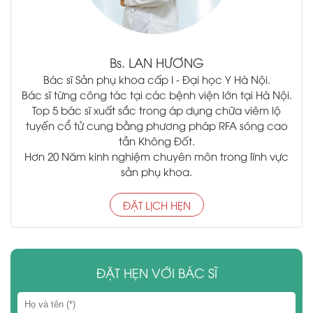
Bs.
LAN HƯƠNG
Bác sĩ Sản phụ khoa cấp I - Đại học Y Hà Nội.
Bác sĩ từng công tác tại các bệnh viện lớn tại Hà Nội.
Top 5 bác sĩ xuất sắc trong áp dụng chữa viêm lộ
tuyến cổ tử cung bằng phương pháp RFA sóng cao
tần Không Đốt.
Hơn 20 Năm kinh nghiệm chuyên môn trong lĩnh vực
sản phụ khoa.
ĐẶT LỊCH HẸN
ĐẶT HẸN VỚI BÁC SĨ