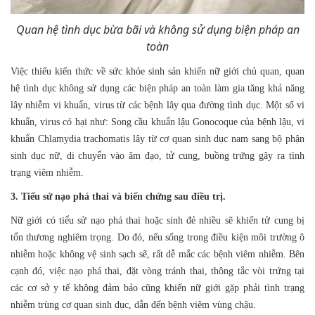
Quan hệ tình dục bừa bãi và không sử dụng biện pháp an
toàn
Việc thiếu kiến thức về sức khỏe sinh sản khiến nữ giới chủ quan, quan
hệ tình dục không sử dụng các biện pháp an toàn làm gia tăng khả năng
lây nhiễm vi khuẩn, virus từ các bệnh lây qua đường tình dục. Một số vi
khuẩn, virus có hại như: Song cầu khuẩn lậu Gonocoque của bệnh lậu, vi
khuẩn Chlamydia trachomatis lây từ cơ quan sinh dục nam sang bộ phận
sinh dục nữ, di chuyển vào âm đạo, tử cung, buồng trứng gây ra tình
trạng viêm nhiễm.
3. Tiểu sử nạo phá thai và biến chứng sau điều trị.
Nữ giới có tiểu sử nạo phá thai hoặc sinh đẻ nhiều sẽ khiến tử cung bị
tổn thương nghiêm trọng. Do đó, nếu sống trong điều kiện môi trường ô
nhiễm hoặc không vệ sinh sạch sẽ, rất dễ mắc các bệnh viêm nhiễm. Bên
cạnh đó, việc nạo phá thai, đặt vòng tránh thai, thông tắc vòi trứng tại
các cơ sở y tế không đảm bảo cũng khiến nữ giới gặp phải tình trạng
nhiễm trùng cơ quan sinh dục, dẫn đến bệnh viêm vùng chậu.