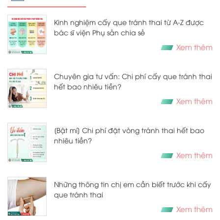
Kinh nghiệm cấy que tránh thai từ A-Z được
bác sĩ viện Phụ sản chia sẻ
Xem thêm
Chuyên gia tư vấn: Chi phí cấy que tránh thai
hết bao nhiêu tiền?
Xem thêm
[Bật mí] Chi phí đặt vòng tránh thai hết bao
nhiêu tiền?
Xem thêm
Những thông tin chị em cần biết trước khi cấy
que tránh thai
Xem thêm