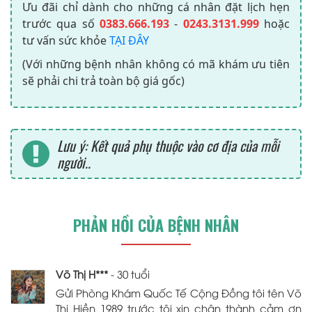
Ưu đãi chỉ dành cho những cá nhân đặt lịch hẹn
trước qua số
0383.666.193
-
0243.3131.999
hoặc
tư vấn sức khỏe
TẠI ĐÂY
(Với những bệnh nhân không có mã khám ưu tiên
sẽ phải chi trả toàn bộ giá gốc)
Lưu ý: Kết quả phụ thuộc vào cơ địa của mỗi
người..
PHẢN HỒI CỦA BỆNH NHÂN
Võ Thị H***
- 30 tuổi
Gửi Phòng Khám Quốc Tế Cộng Đồng tôi tên Võ
Thị Hiền 1989 trước tôi xin chân thành cảm ơn