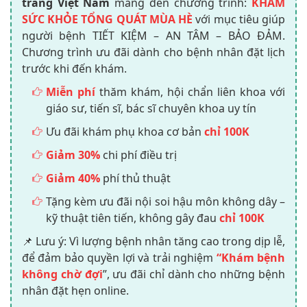
tràng Việt Nam
mang đến chương trình:
KHÁM
SỨC KHỎE TỔNG QUÁT MÙA HÈ
với mục tiêu giúp
người bệnh TIẾT KIỆM – AN TÂM – BẢO ĐẢM.
Chương trình ưu đãi dành cho bệnh nhân đặt lịch
trước khi đến khám.
Miễn phí
thăm khám, hội chẩn liên khoa với
giáo sư, tiến sĩ, bác sĩ chuyên khoa uy tín
Ưu đãi khám phụ khoa cơ bản
chỉ 100K
Giảm 30%
chi phí điều trị
Giảm 40%
phí thủ thuật
Tặng kèm ưu đãi nội soi hậu môn không dây –
kỹ thuật tiên tiến, không gây đau
chỉ 100K
📌 Lưu ý: Vì lượng bệnh nhân tăng cao trong dịp lễ,
để đảm bảo quyền lợi và trải nghiệm
“Khám bệnh
không chờ đợi
”, ưu đãi chỉ dành cho những bệnh
nhân đặt hẹn online.