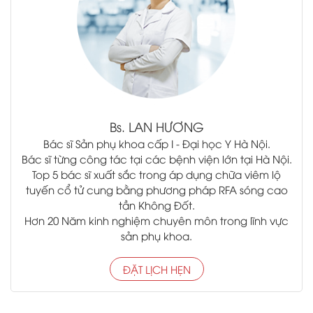
Bs.
LAN HƯƠNG
Bác sĩ Sản phụ khoa cấp I - Đại học Y Hà Nội.
Bác sĩ từng công tác tại các bệnh viện lớn tại Hà Nội.
Top 5 bác sĩ xuất sắc trong áp dụng chữa viêm lộ
tuyến cổ tử cung bằng phương pháp RFA sóng cao
tần Không Đốt.
Hơn 20 Năm kinh nghiệm chuyên môn trong lĩnh vực
sản phụ khoa.
ĐẶT LỊCH HẸN