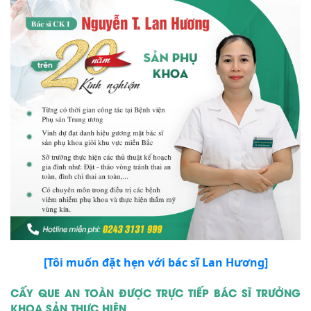
[Tôi muốn đặt hẹn với bác sĩ Lan Hương]
CẤY QUE AN TOÀN ĐƯỢC TRỰC TIẾP BÁC SĨ TRƯỞNG
KHOA SẢN THỰC HIỆN