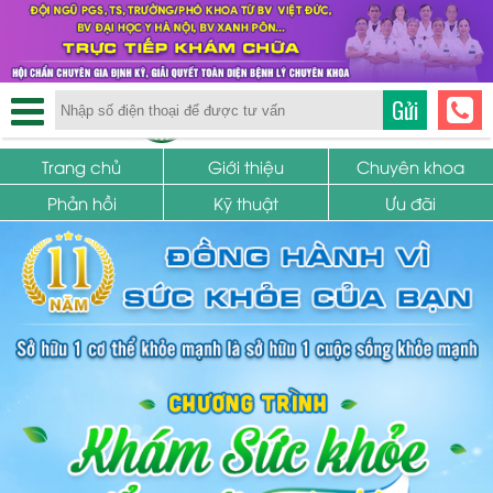
TRUNG TÂM PHỤ KHOA
Gửi
SỨC KHỎE SINH SẢN
Trang chủ
Giới thiệu
Chuyên khoa
Phản hồi
Kỹ thuật
Ưu đãi