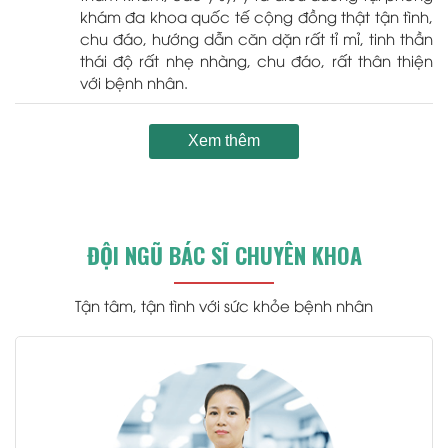
khám đa khoa quốc tế cộng đồng thật tận tình,
chu đáo, hướng dẫn căn dặn rất tỉ mỉ, tinh thần
thái độ rất nhẹ nhàng, chu đáo, rất thân thiện
với bệnh nhân.
Xem thêm
ĐỘI NGŨ BÁC SĨ CHUYÊN KHOA
Tận tâm, tận tình với sức khỏe bệnh nhân
.