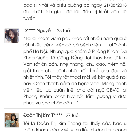
bác sĩ Nhài và điều dưỡng ca ngày 21/08/2018
đã nhiệt tình giúp đỡ tôi điều trị khỏi viêm lộ
tuyến
D***** Nguyễn
- 23 tuổi
“Tôi đi khám viêm phụ khoa rất nhiều năm qua ở
rất nhiều bệnh viện có cả bệnh viện … tại Thành
phố Hà Nội. Nhưng qua khám ở Phòng Khám Đa
Khoa Quốc Tế Cộng Đồng, tôi thấy Bác sĩ Kim
Vân rất ân cần, nhẹ nhàng, chu đáo, niềm nở,
giải thích cho bệnh nhân rất tỉ mỉ, chu đáo và
nhiệt tình. Tôi thấy rất thoải mái về kết quả ở nơi
này. Chân thành cảm ơn bệnh viện. Mong bệnh
viện tiếp tục quán triệt cho đội ngũ CBVC tại
Phòng Khám phát huy tốt tấm gương y đức
phục vụ cho nhân dân…”
Đoàn Thị Kim T*****
- 27 tuổi
Tôi là Đoàn Thị Kim Thăng tôi thấy các bác sĩ
thăm khám, các y sỹ, y tá điều dưỡng tại phòng