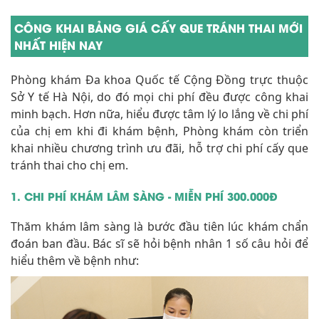
CÔNG KHAI BẢNG GIÁ CẤY QUE TRÁNH THAI MỚI
NHẤT HIỆN NAY
Phòng khám Đa khoa Quốc tế Cộng Đồng trực thuộc
Sở Y tế Hà Nội, do đó mọi chi phí đều được công khai
minh bạch. Hơn nữa, hiểu được tâm lý lo lắng về chi phí
của chị em khi đi khám bệnh, Phòng khám còn triển
khai nhiều chương trình ưu đãi, hỗ trợ chi phí cấy que
tránh thai cho chị em.
1. CHI PHÍ KHÁM LÂM SÀNG - MIỄN PHÍ 300.000Đ
Thăm khám lâm sàng là bước đầu tiên lúc khám chẩn
đoán ban đầu. Bác sĩ sẽ hỏi bệnh nhân 1 số câu hỏi để
hiểu thêm về bệnh như: