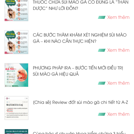
THUỐC CHỮA SÙI MÀO GÀ CÓ ĐÚNG LÀ “THẦN
DƯỢC” NHƯ LỜI ĐỒN?
Xem thêm
CÁC BƯỚC THĂM KHÁM XÉT NGHIỆM SÙI MÀO
GÀ – KHI NÀO CẦN THỰC HIỆN?
Xem thêm
PHƯƠNG PHÁP IRA – BƯỚC TIẾN MỚI ĐIỀU TRỊ
SÙI MÀO GÀ HIỆU QUẢ
Xem thêm
[Chia sẻ] Review đốt sùi mào gà chi tiết từ A-Z
Xem thêm
Cùng bác sĩ chuyên khoa kiểm chứng 3 hiểu