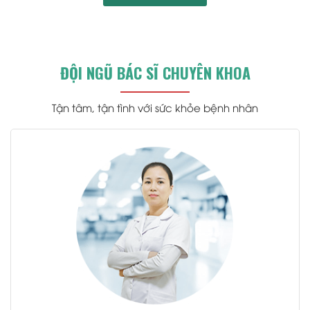
ĐỘI NGŨ BÁC SĨ CHUYÊN KHOA
Tận tâm, tận tình với sức khỏe bệnh nhân
.