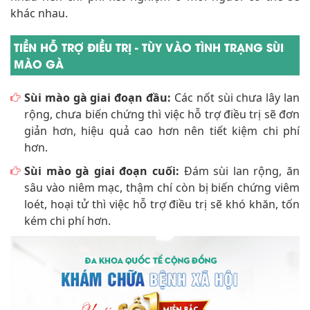
khác nhau.
TIỀN HỖ TRỢ ĐIỀU TRỊ - TÙY VÀO TÌNH TRẠNG SÙI
MÀO GÀ
Sùi mào gà giai đoạn đầu:
Các nốt sùi chưa lây lan
rộng, chưa biến chứng thì việc hỗ trợ điều trị sẽ đơn
giản hơn, hiệu quả cao hơn nên tiết kiệm chi phí
hơn.
Sùi mào gà giai đoạn cuối:
Đám sùi lan rộng, ăn
sâu vào niêm mạc, thậm chí còn bị biến chứng viêm
loét, hoại tử thì việc hỗ trợ điều trị sẽ khó khăn, tốn
kém chi phí hơn.