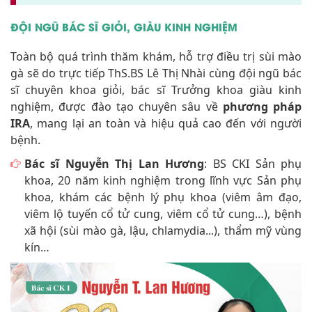
ĐỘI NGŨ BÁC SĨ GIỎI, GIÀU KINH NGHIỆM
Toàn bộ quá trình thăm khám, hỗ trợ điều trị sùi mào
gà sẽ do trực tiếp ThS.BS Lê Thị Nhài cùng đội ngũ bác
sĩ chuyên khoa giỏi, bác sĩ Trưởng khoa giàu kinh
nghiệm, được đào tạo chuyên sâu về
phương pháp
IRA
, mang lại an toàn và hiệu quả cao đến với người
bệnh.
Bác sĩ Nguyễn Thị Lan Hương
: BS CKI Sản phụ
khoa, 20 năm kinh nghiệm trong lĩnh vực Sản phụ
khoa, khám các bệnh lý phụ khoa (viêm âm đạo,
viêm lộ tuyến cổ tử cung, viêm cổ tử cung…), bệnh
xã hội (sùi mào gà, lậu, chlamydia...), thẩm mỹ vùng
kín…