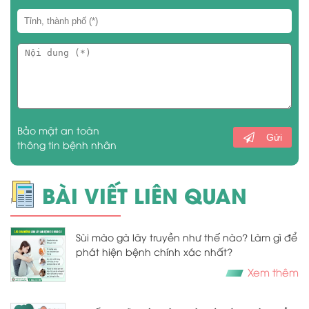
Bảo mật an toàn
Gửi
thông tin bệnh nhân
BÀI VIẾT LIÊN QUAN
Sùi mào gà lây truyền như thế nào? Làm gì để
phát hiện bệnh chính xác nhất?
Xem thêm