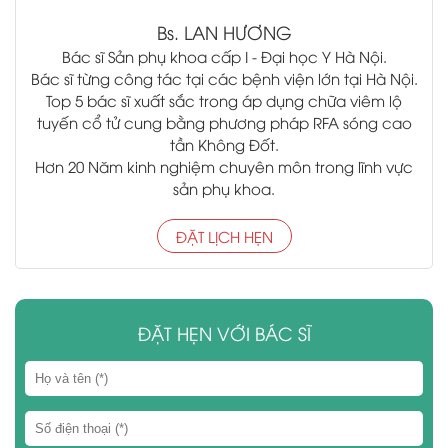
Bs.
LAN HƯƠNG
Bác sĩ Sản phụ khoa cấp I - Đại học Y Hà Nội.
Bác sĩ từng công tác tại các bệnh viện lớn tại Hà Nội.
Top 5 bác sĩ xuất sắc trong áp dụng chữa viêm lộ
tuyến cổ tử cung bằng phương pháp RFA sóng cao
tần Không Đốt.
Hơn 20 Năm kinh nghiệm chuyên môn trong lĩnh vực
sản phụ khoa.
ĐẶT LỊCH HẸN
ĐẶT HẸN VỚI BÁC SĨ