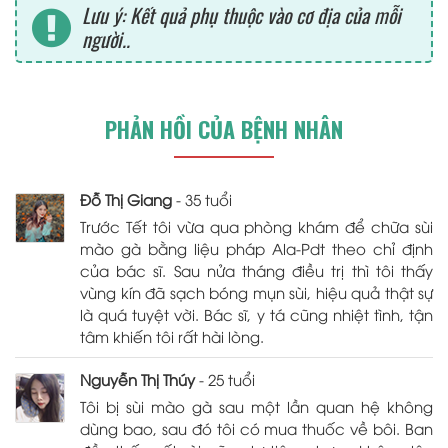
Lưu ý: Kết quả phụ thuộc vào cơ địa của mỗi
người..
PHẢN HỒI CỦA BỆNH NHÂN
Đỗ Thị Giang
- 35 tuổi
Trước Tết tôi vừa qua phòng khám để chữa sùi
mào gà bằng liệu pháp Ala-Pdt theo chỉ định
của bác sĩ. Sau nửa tháng điều trị thì tôi thấy
vùng kín đã sạch bóng mụn sùi, hiệu quả thật sự
là quá tuyệt vời. Bác sĩ, y tá cũng nhiệt tình, tận
tâm khiến tôi rất hài lòng.
Nguyễn Thị Thúy
- 25 tuổi
Tôi bị sùi mào gà sau một lần quan hệ không
dùng bao, sau đó tôi có mua thuốc về bôi. Ban