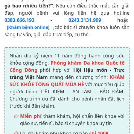
gà bao nhiêu tiền?”
. Nếu còn điều thắc mắc cần giải
đáp, người bệnh vui lòng liên hệ qua hotline
0383.666.193
-
0243.3131.999
hoặc
,các bác sĩ chuyên khoa luôn sẵn
[Khám bệnh online]
sàng tư vấn, giải đáp trực tiếp, cụ thể.
Nhân dịp kỷ niệm 11 năm đồng hành cùng sức
khỏe cộng đồng,
Phòng khám Đa khoa Quốc tế
Cộng Đồng
phối hợp với
Hội Hậu môn - Trực
tràng Việt Nam
mang đến chương trình:
KHÁM
SỨC KHỎE TỔNG QUÁT MÙA HÈ
với mục tiêu giúp
người bệnh TIẾT KIỆM – AN TÂM – BẢO ĐẢM.
Chương trình ưu đãi dành cho bệnh nhân đặt lịch
trước khi đến khám.
Miễn phí
thăm khám, hội chẩn liên khoa với
giáo sư, tiến sĩ, bác sĩ chuyên khoa uy tín
Ưu đãi khám phụ khoa cơ bản
chỉ 100K