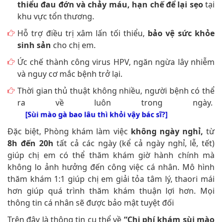
thiểu đau đớn và chảy máu, hạn chế để lại sẹo
tại
khu vực tổn thương.
Hỗ trợ điều trị xâm lấn tối thiểu,
bảo vệ sức khỏe
sinh sản
cho chị em.
Ức chế thành công virus HPV, ngăn ngừa lây nhiễm
và nguy cơ mắc bệnh trở lại.
Thời gian thủ thuật không nhiều, người bệnh có thể
ra về luôn trong ngày.
[Sùi mào gà bao lâu thì khỏi vậy bác sĩ?]
Đặc biệt, Phòng khám làm việc
không ngày nghỉ,
từ
8h đến 20h
tất cả các ngày (kể cả ngày nghỉ, lễ, tết)
giúp chị em có thể thăm khám giờ hành chính mà
không lo ảnh hưởng đến công việc cá nhân. Mô hình
thăm khám 1:1 giúp chị em giải tỏa tâm lý, thaori mái
hơn giúp quá trình thăm khám thuận lợi hơn. Mọi
thông tin cá nhân sẽ được bảo mật tuyệt đối
Trên đây là thông tin cụ thể về
“Chi phí khám sùi mào