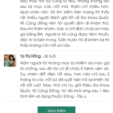
đầu thấy nốt sùi cũng tự tiêu, nhưng không lâu
sau lại mọc các nốt mới, thậm chí nhiều hơn.
Quá chán nản, tôi tìm kiếm trên mạng thì thấy
rất nhiều người đánh giá tốt về Đa khoa Quốc
tế Cộng đồng nên tôi quyết định đi khám thử.
Sau khi thăm khám, bác sĩ chỉ định chữa sùi mào
gà bằng IRA, ngoài ra tôi cũng được tiêm thuốc
đặc trị từ bên trong. Tuần trước tôi đi khám lại thì
thấy không còn nốt sùi nào.
Tạ Thị Hồng
- 26 tuổi
Năm ngoái tôi không may bị nhiễm sùi mào gà
từ chồng, sau đó tôi có đi chữa ở bệnh viện xã.
Tuy nhiên đốt điện rất đau, hơn nữa chỉ sau 2
tháng là các nốt sùi đã xuất hiện trở lại khiến tôi
rất sốt ruột. May nhờ chị họ giới thiệu Đa khoa
Quốc tế Cộng Đồng, tôi đã khỏi smg sau 1 liệu
trình IRA và dùng thuốc Đông - Tây y.
Xem thêm