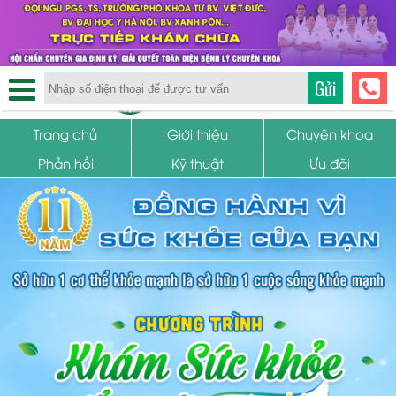
TRUNG TÂM PHỤ KHOA
Gửi
SỨC KHỎE SINH SẢN
Trang chủ
Giới thiệu
Chuyên khoa
Phản hồi
Kỹ thuật
Ưu đãi