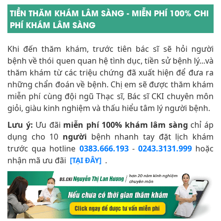
TIỀN THĂM KHÁM LÂM SÀNG - MIỄN PHÍ 100% CHI
PHÍ KHÁM LÂM SÀNG
Khi đến thăm khám, trước tiên bác sĩ sẽ hỏi người
bệnh về thói quen quan hệ tình dục, tiền sử bệnh lý...và
thăm khám từ các triệu chứng đã xuất hiện để đưa ra
những chẩn đoán về bệnh. Chị em sẽ được thăm khám
miễn phí cùng đội ngũ Thạc sĩ, Bác sĩ CKI chuyên môn
giỏi, giàu kinh nghiệm và thấu hiểu tâm lý người bệnh.
Lưu ý:
Ưu đãi
miễn phí 100% khám lâm sàng
chỉ áp
dụng cho 10
người
bệnh nhanh tay đặt lịch khám
trước qua hotline
0383.666.193
-
0243.3131.999
hoặc
nhận mã ưu đãi
.
[TẠI ĐÂY]