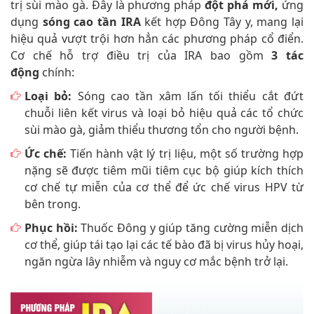
trị sùi mào gà. Đây là phương pháp
đột phá mới,
ứng
dụng
sóng cao tần IRA
kết hợp Đông Tây y, mang lại
hiệu quả vượt trội hơn hẳn các phương pháp cổ điển.
Cơ chế hỗ trợ điều trị của IRA bao gồm
3 tác
động
chính:
Loại bỏ:
Sóng cao tần xâm lấn tối thiểu cắt đứt
chuỗi liên kết virus và loại bỏ hiệu quả các tổ chức
sùi mào gà, giảm thiểu thương tổn cho người bệnh.
Ức chế:
Tiến hành vật lý trị liệu, một số trường hợp
nặng sẽ được tiêm mũi tiêm cục bộ giúp kích thích
cơ chế tự miễn của cơ thể để ức chế virus HPV từ
bên trong.
Phục hồi:
Thuốc Đông y giúp tăng cường miễn dịch
cơ thể, giúp tái tạo lại các tế bào đã bị virus hủy hoại,
ngăn ngừa lây nhiễm và nguy cơ mắc bệnh trở lại.