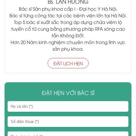
Bs.
LAN HƯƠNG
Bác sĩ Sản phụ khoa cấp I - Đại học Y Hà Nội.
Bác sĩ từng công tác tại các bệnh viện lớn tại Hà Nội.
Top 5 bác sĩ xuất sắc trong áp dụng chữa viêm lộ
tuyến cổ tử cung bằng phương pháp RFA sóng cao
tần Không Đốt.
Hơn 20 Năm kinh nghiệm chuyên môn trong lĩnh vực
sản phụ khoa.
ĐẶT LỊCH HẸN
ĐẶT HẸN VỚI BÁC SĨ