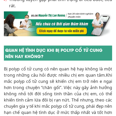
rát.
QUAN HỆ TÌNH DỤC KHI BỊ POLYP CỔ TỬ CUNG
NÊN HAY KHÔNG?
Bị polyp cổ tử cung có nên quan hệ hay không là một
trong những câu hỏi được nhiều chị em quan tâm.Khi
mắc polyp cổ tử cung sẽ khiến chị em trở nên e ngại
hơn trong chuyện “chăn gối”. Việc này gây ảnh hưởng
không nhỏ tới đời sống tinh thần của chị em, có thể
khiến tình cảm lứa đôi bị rạn nứt. Thế nhưng, theo các
chuyên gia y tế khi mắc polyp cổ tử cung, phái đẹp nên
hạn chế quan hệ tình dục ở mức thấp nhất và tốt hơn