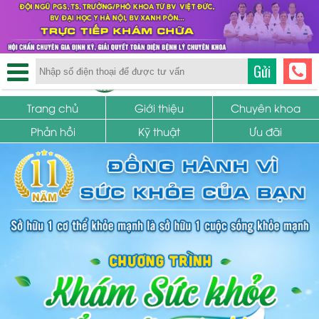
TRUNG TÂM PHỤ KHOA
Gửi
SỨC KHỎE SINH SẢN
Trang chủ
Giới thiệu
Chuyên khoa
Phản hồi
Kỹ thuật
Ưu đãi