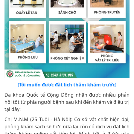
[Tôi muốn được đặt lịch thăm khám trước]
Đa khoa Quốc tế Cộng Đồng nhận được nhiều phản
hồi tốt từ phía người bệnh sau khi đến khám và điều trị
tại đây:
Chị M.N.M (25 Tuổi - Hà Nội): Cơ sở vật chất hiện đại,
phòng khám sạch sẽ hơn nữa lại còn có dịch vụ đặt lịch
thăm khám online rất tiện lợi. Mình tới là được vào