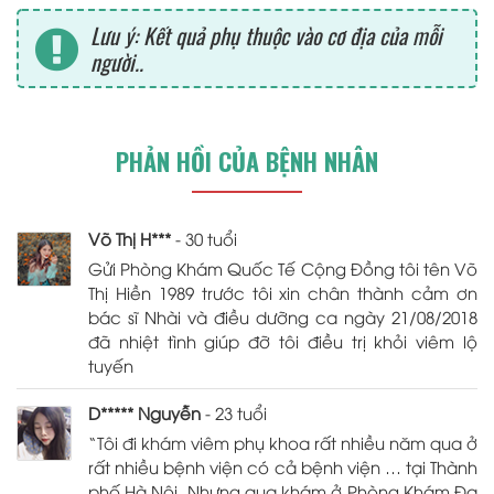
Lưu ý: Kết quả phụ thuộc vào cơ địa của mỗi
người..
PHẢN HỒI CỦA BỆNH NHÂN
Võ Thị H***
- 30 tuổi
Gửi Phòng Khám Quốc Tế Cộng Đồng tôi tên Võ
Thị Hiền 1989 trước tôi xin chân thành cảm ơn
bác sĩ Nhài và điều dưỡng ca ngày 21/08/2018
đã nhiệt tình giúp đỡ tôi điều trị khỏi viêm lộ
tuyến
D***** Nguyễn
- 23 tuổi
“Tôi đi khám viêm phụ khoa rất nhiều năm qua ở
rất nhiều bệnh viện có cả bệnh viện … tại Thành
phố Hà Nội. Nhưng qua khám ở Phòng Khám Đa