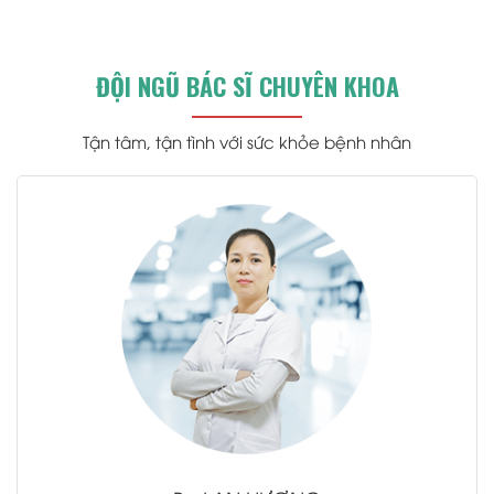
ĐỘI NGŨ BÁC SĨ CHUYÊN KHOA
Tận tâm, tận tình với sức khỏe bệnh nhân
.