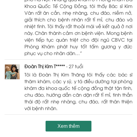
Khoa Quốc Tế Cộng Đồng, tôi thấy Bác sĩ Kim
Vân rất ân cần, nhẹ nhàng, chu đáo, niềm nở,
giải thích cho bệnh nhân rất tỉ mỉ, chu đáo và
nhiệt tình. Tôi thấy rất thoải mái về kết quả ở nơi
này. Chân thành cảm ơn bệnh viện. Mong bệnh
viện tiếp tục quán triệt cho đội ngũ CBVC tại
Phòng Khám phát huy tốt tấm gương y đức
phục vụ cho nhân dân…”
Đoàn Thị Kim T*****
- 27 tuổi
Tôi là Đoàn Thị Kim Thăng tôi thấy các bác sĩ
thăm khám, các y sỹ, y tá điều dưỡng tại phòng
khám đa khoa quốc tế cộng đồng thật tận tình,
chu đáo, hướng dẫn căn dặn rất tỉ mỉ, tinh thần
thái độ rất nhẹ nhàng, chu đáo, rất thân thiện
với bệnh nhân.
Xem thêm