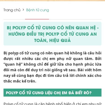
Trang chủ
Bệnh tử cung
BỊ POLYP CỔ TỬ CUNG CÓ NÊN QUAN HỆ -
HƯỚNG ĐIỀU TRỊ POLYP CỔ TỬ CUNG AN
TOÀN, HIỆU QUẢ
Bị polyp cổ tử cung có nên quan hệ không là câu hỏi
được rất nhiều các chị em phụ nữ quan tâm. Bởi
“quan hệ” không chỉ để giữ lửa cho hạnh phúc lứa
đôi mà còn để duy trì nòi giống về sau. Bài viết hôm
nay sẽ cùng bạn đọc đi tìm câu trả lời chính xác cho
thắc mắc kể trên.
POLYP CỔ TỬ CUNG LIỆU CHỊ EM ĐÃ BIẾT RÕ?
Polyp cổ tử cung là căn bệnh phổ biến ở chị em phụ nữ