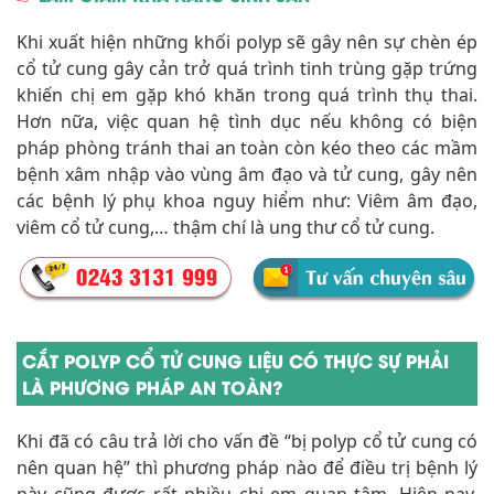
Khi xuất hiện những khối polyp sẽ gây nên sự chèn ép
cổ tử cung gây cản trở quá trình tinh trùng gặp trứng
khiến chị em gặp khó khăn trong quá trình thụ thai.
Hơn nữa, việc quan hệ tình dục nếu không có biện
pháp phòng tránh thai an toàn còn kéo theo các mầm
bệnh xâm nhập vào vùng âm đạo và tử cung, gây nên
các bệnh lý phụ khoa nguy hiểm như: Viêm âm đạo,
viêm cổ tử cung,… thậm chí là ung thư cổ tử cung.
CẮT POLYP CỔ TỬ CUNG LIỆU CÓ THỰC SỰ PHẢI
LÀ PHƯƠNG PHÁP AN TOÀN?
Khi đã có câu trả lời cho vấn đề “bị polyp cổ tử cung có
nên quan hệ” thì phương pháp nào để điều trị bệnh lý