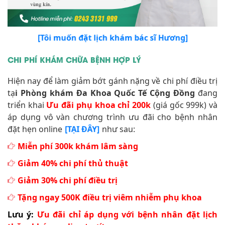
[Tôi muốn đặt lịch khám bác sĩ Hương]
CHI PHÍ KHÁM CHỮA BỆNH HỢP LÝ
Hiện nay để làm giảm bớt gánh nặng về chi phí điều trị
tạ
i Phòng khám Đa Khoa Quốc Tế Cộng Đồng
đang
triển khai
Ưu đãi phụ khoa chỉ 200k
(giá gốc 999k) và
áp dụng vô vàn chương trình ưu đãi cho bệnh nhân
đặt hẹn online
như sau:
[TẠI ĐÂY]
Miễn phí 300k khám lâm sàng
Giảm 40% chi phí thủ thuật
Giảm 30% chi phí điều trị
Tặng ngay 500K điều trị viêm nhiễm phụ khoa
Lưu ý:
Ưu đãi chỉ áp dụng với bệnh nhân đặt lịch