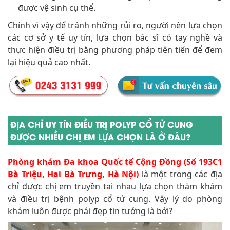
được vệ sinh cụ thể.
Chính vì vậy để tránh những rủi ro, người nên lựa chọn
các cơ sở y tế uy tín, lựa chọn bác sĩ có tay nghề và
thực hiện điều trị bằng phương pháp tiên tiến để đem
lại hiệu quả cao nhất.
ĐỊA CHỈ UY TÍN ĐIỀU TRỊ POLYP CỔ TỬ CUNG
ĐƯỢC NHIỀU CHỊ EM LỰA CHỌN LÀ Ở ĐÂU?
Phòng khám Đa khoa Quốc tế Cộng Đồng (Số 193C1
Bà Triệu, Hai Bà Trưng, Hà Nội)
là một trong các địa
chỉ được chị em truyền tai nhau lựa chọn thăm khám
và điều trị bệnh polyp cổ tử cung. Vậy lý do phòng
khám luôn được phái đẹp tin tưởng là bởi?