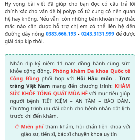
Hy vọng bài viết đã giúp cho bạn đọc có câu trả lời
chính xác cho vấn đề bị polyp cổ tử cung có nên quan
hệ hay không. Nếu vẫn còn những băn khoăn hay thắc
mắc nào cần được hỗ trợ chị em có thể liên hệ đến
đường dây nóng
-
để được
0383.666.193
0243.3131.999
giải đáp kịp thời.
Nhân dịp kỷ niệm 11 năm đồng hành cùng sức
khỏe cộng đồng,
Phòng khám Đa khoa Quốc tế
Cộng Đồng
phối hợp với
Hội Hậu môn - Trực
tràng Việt Nam
mang đến chương trình:
KHÁM
SỨC KHỎE TỔNG QUÁT MÙA HÈ
với mục tiêu giúp
người bệnh TIẾT KIỆM – AN TÂM – BẢO ĐẢM.
Chương trình ưu đãi dành cho bệnh nhân đặt lịch
trước khi đến khám.
Miễn phí
thăm khám, hội chẩn liên khoa với
giáo sư, tiến sĩ, bác sĩ chuyên khoa uy tín