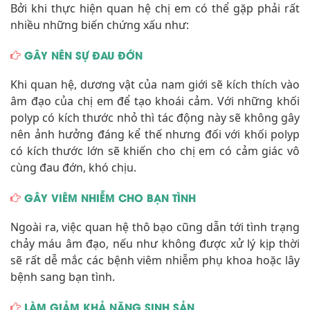
Bởi khi thực hiện quan hệ chị em có thể gặp phải rất
nhiều những biến chứng xấu như:
GÂY NÊN SỰ ĐAU ĐỚN
Khi quan hệ, dương vật của nam giới sẽ kích thích vào
âm đạo của chị em để tạo khoái cảm. Với những khối
polyp có kích thước nhỏ thì tác động này sẽ không gây
nên ảnh hưởng đáng kể thế nhưng đối với khối polyp
có kích thước lớn sẽ khiến cho chị em có cảm giác vô
cùng đau đớn, khó chịu.
GÂY VIÊM NHIỄM CHO BẠN TÌNH
Ngoài ra, việc quan hệ thô bạo cũng dẫn tới tình trạng
chảy máu âm đạo, nếu như không được xử lý kịp thời
sẽ rất dễ mắc các bệnh viêm nhiễm phụ khoa hoặc lây
bệnh sang bạn tình.
LÀM GIẢM KHẢ NĂNG SINH SẢN