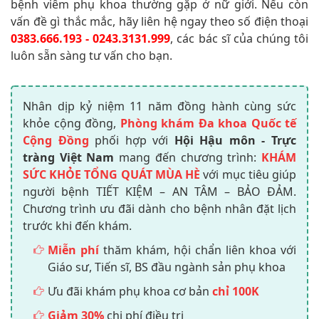
bệnh viêm phụ khoa thường gặp ở nữ giới. Nếu còn
vấn đề gì thắc mắc, hãy liên hệ ngay theo số điện thoại
0383.666.193 - 0243.3131.999
, các bác sĩ của chúng tôi
luôn sẵn sàng tư vấn cho bạn.
Nhân dịp kỷ niệm 11 năm đồng hành cùng sức
khỏe cộng đồng,
Phòng khám Đa khoa Quốc tế
Cộng Đồng
phối hợp với
Hội Hậu môn - Trực
tràng Việt Nam
mang đến chương trình:
KHÁM
SỨC KHỎE TỔNG QUÁT MÙA HÈ
với mục tiêu giúp
người bệnh TIẾT KIỆM – AN TÂM – BẢO ĐẢM.
Chương trình ưu đãi dành cho bệnh nhân đặt lịch
trước khi đến khám.
Miễn phí
thăm khám, hội chẩn liên khoa với
Giáo sư, Tiến sĩ, BS đầu ngành sản phụ khoa
Ưu đãi khám phụ khoa cơ bản
chỉ 100K
Giảm 30%
chi phí điều trị