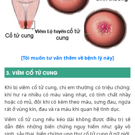
[Tôi muốn tư vấn thêm về bệnh lý này]
3. VIÊM CỔ TỬ CUNG
Khi bị viêm cổ tử cung, chị em thường có triệu chứng:
khí hư ra nhiều có màu vàng nhạt, có tính chất nhầy
hoặc có mủ, đôi khi có kèm theo máu, sưng đau, ngứa
rát ở vùng kín, đau và ra máu khi quan hệ tình dục.
Viêm cổ tử cung nếu kéo dài không được điều trị sẽ
dẫn đến những biến chứng nguy hiểm như: gây vô
sinh, sảy thai, biến chứng ung thư cổ tử cung ở nữ giới,