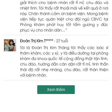
giải thích cho bệnh nhân rất tỉ mỉ, chu đáo và
nhiệt tình. Tôi thấy rất thoải mái về kết quả ở nơi
này. Chân thành cảm ơn bệnh viện. Mong bệnh
viện tiếp tục quán triệt cho đội ngũ CBVC tại
Phòng Khám phát huy tốt tấm gương y đức
phục vụ cho nhân dân…”
Đoàn Thị Kim T*****
- 27 tuổi
Tôi là Đoàn Thị Kim Thăng tôi thấy các bác sĩ
thăm khám, các y sỹ, y tá điều dưỡng tại phòng
khám đa khoa quốc tế cộng đồng thật tận tình,
chu đáo, hướng dẫn căn dặn rất tỉ mỉ, tinh thần
thái độ rất nhẹ nhàng, chu đáo, rất thân thiện
với bệnh nhân.
Xem thêm