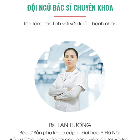
ĐỘI NGŨ BÁC SĨ CHUYÊN KHOA
Tận tâm, tận tình với sức khỏe bệnh nhân
.
Bs.
LAN HƯƠNG
Bác sĩ Sản phụ khoa cấp I - Đại học Y Hà Nội.
Bác sĩ từng công tác tại các bệnh viện lớn tại Hà Nội.