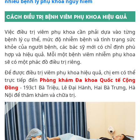
nhiều bệnh lý phụ khoa nguy hiểm
CÁCH ĐIỀU TRỊ BỆNH VIÊM PHỤ KHOA HIỆU QUẢ
Việc điều trị viêm phụ khoa cần phải dựa vào từng
bệnh lý cụ thể, mức độ nhiễm bệnh và tình trạng sức
khỏe của người bệnh, các bác sỹ mới có chỉ định phù
hợp và hiệu quả. Mỗi một bệnh viêm nhiễm phụ khoa
sẽ có một phác đồ điều trị riêng.
Để được điều trị viêm phụ khoa hiệu quả, chị em có thể
trực tiếp đến
Phòng khám Đa khoa Quốc tế Cộng
Đồng
- 193c1 Bà Triệu, Lê Đại Hành, Hai Bà Trưng, Hà
Nội để thăm khám và chữa trị.