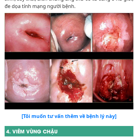
đe dọa tính mạng người bệnh.
[Tôi muốn tư vấn thêm về bệnh lý này]
4. VIÊM VÙNG CHẬU