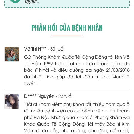
người..
PHẢN HỒI CỦA BỆNH NHÂN
Võ Thị H***
- 30 tuổi
Gửi Phòng Khám Quốc Tế Cộng Đồng tôi tên Võ
Thị Hiền 1989 trước tôi xin chân thành cảm ơn
bác sĩ Nhài và điều dưỡng ca ngày 21/08/2018
đã nhiệt tình giúp đỡ tôi điều trị khỏi viêm lộ
tuyến
D***** Nguyễn
- 23 tuổi
“Tôi đi khám viêm phụ khoa rất nhiều năm qua ở
rất nhiều bệnh viện có cả bệnh viện … tại Thành
phố Hà Nội. Nhưng qua khám ở Phòng Khám Đa
Khoa Quốc Tế Cộng Đồng, tôi thấy Bác sĩ Kim
Vân rất ân cần, nhẹ nhàng, chu đáo, niềm nở,