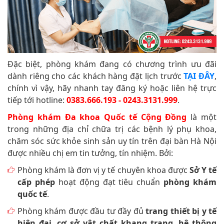
Đặc biệt, phòng khám đang có chương trình ưu đãi
dành riêng cho các khách hàng đặt lịch trước
TẠI ĐÂY
,
chính vì vậy, hãy nhanh tay đăng ký hoặc liên hệ trực
tiếp tới hotline:
0383.666.193 - 0243.3131.999
.
Phòng khám Đa khoa Quốc tế Cộng Đồng
là một
trong những địa chỉ chữa trị các bệnh lý phụ khoa,
chăm sóc sức khỏe sinh sản uy tín trên đại bàn Hà Nội
được nhiều chị em tin tưởng, tín nhiệm. Bởi:
Phòng khám là đơn vị y tế chuyên khoa được
Sở Y tế
cấp phép
hoạt động đạt tiêu chuẩn
phòng khám
quốc tế
.
Phòng khám được đầu tư đầy đủ
trang thiết bị y tế
hiện đại
,
cơ sở vật chất khang trang
,
hệ thông