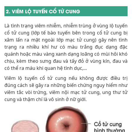
2. VIÊM LỘ TUYẾN CỔ TỬ CUNG
Là tình trạng viêm nhiễm, nhiễm trùng ở vùng lộ tuyến
cổ tử cung (lớp tế bào tuyến bên trong cổ tử cung bị
xâm lấn ra mặt ngoài lớp mạc tử cung) gây nên tình
trạng ra nhiều khí hư có màu trắng đục dạng đặc
quánh hoặc màu vàng xanh dạng loãng có mùi hôi khó
chịu, kèm theo sưng đau và tấy đỏ ở vùng kín, đau và
có thể ra máu khi quan hệ tình dục,...
Viêm lộ tuyến cổ tử cung nếu không được điều trị
đúng cách sẽ gây ra những biến chứng nguy hiểm như
viêm tắc vòi trứng, viêm nội mạc tử cung, ung thư tử
cung và thậm chí là vô sinh ở nữ giới.