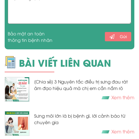
Bảo mật an toàn
Gửi
thông tin bệnh nhân
BÀI VIẾT LIÊN QUAN
[Chia sẻ] 3 Nguyên tắc điều trị sưng đau rát
âm đạo hiệu quả mà chị em cần nắm rõ
Xem thêm
Sưng môi lớn là bị bệnh gì, lời cảnh báo từ
chuyên gia
Xem thêm