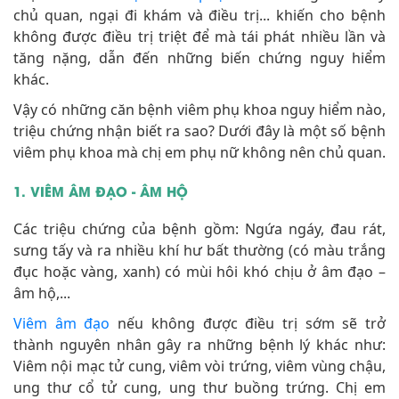
chủ quan, ngại đi khám và điều trị... khiến cho bệnh
không được điều trị triệt để mà tái phát nhiều lần và
tăng nặng, dẫn đến những biến chứng nguy hiểm
khác.
Vậy có những căn bệnh viêm phụ khoa nguy hiểm nào,
triệu chứng nhận biết ra sao? Dưới đây là một số bệnh
viêm phụ khoa mà chị em phụ nữ không nên chủ quan.
1. VIÊM ÂM ĐẠO - ÂM HỘ
Các triệu chứng của bệnh gồm: Ngứa ngáy, đau rát,
sưng tấy và ra nhiều khí hư bất thường (có màu trắng
đục hoặc vàng, xanh) có mùi hôi khó chịu ở âm đạo –
âm hộ,...
Viêm âm đạo
nếu không được điều trị sớm sẽ trở
thành nguyên nhân gây ra những bệnh lý khác như:
Viêm nội mạc tử cung, viêm vòi trứng, viêm vùng chậu,
ung thư cổ tử cung, ung thư buồng trứng. Chị em