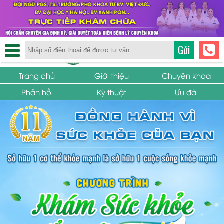
TRUNG TÂM PHỤ KHOA
Gửi
SỨC KHỎE SINH SẢN
Trang chủ
Giới thiệu
Chuyên khoa
Phản hồi
Kỹ thuật
Ưu đãi