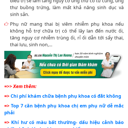
điều trị sẽ làm tăng nguy cơ ung thư cổ tử cung, ung
thư buồng trứng, làm mất khả năng sinh dục và
sinh sản.
Phụ nữ mang thai bị viêm nhiễm phụ khoa nếu
không hỗ trợ chữa trị có thể lây lan đến nước ối,
tăng nguy cơ nhiễm trùng ối, rỉ ối dẫn tới sẩy thai,
thai lưu, sinh non,...
=>> Xem thêm:
=>
Chi phí khám chữa bệnh phụ khoa có đắt không
=>
Top 7 căn bệnh phụ khoa chị em phụ nữ dễ mắc
phải
=>
Khí hư có màu bất thường- dấu hiệu cảnh báo