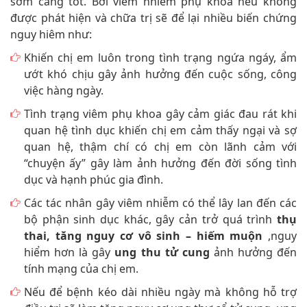
sớm càng tốt. Bởi viêm nhiễm phụ khoa nếu không
được phát hiện và chữa trị sẽ để lại nhiều biến chứng
nguy hiêm như:
Khiến chị em luôn trong tình trạng ngứa ngáy, ẩm
ướt khó chịu gây ảnh hưởng đến cuộc sống, công
việc hàng ngày.
Tình trạng viêm phụ khoa gây cảm giác đau rát khi
quan hệ tình dục khiến chị em cảm thấy ngại và sợ
quan hệ, thậm chí có chị em còn lãnh cảm với
“chuyện ấy” gây làm ảnh hưởng đến đời sống tình
dục và hạnh phúc gia đình.
Các tác nhân gây viêm nhiễm có thể lây lan đến các
bộ phận sinh dục khác, gây cản trở quá trình
thụ
thai, tăng nguy cơ vô sinh – hiếm muộn
,nguy
hiểm hơn là gây
ung thu tử cung
ảnh hưởng đến
tính mạng của chị em.
Nếu để bệnh kéo dài nhiều ngày mà không hỗ trợ