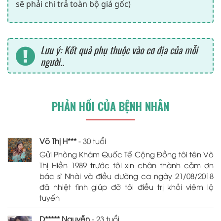
sẽ phải chi trả toàn bộ giá gốc)
Lưu ý: Kết quả phụ thuộc vào cơ địa của mỗi
người..
PHẢN HỒI CỦA BỆNH NHÂN
Võ Thị H***
- 30 tuổi
Gửi Phòng Khám Quốc Tế Cộng Đồng tôi tên Võ
Thị Hiền 1989 trước tôi xin chân thành cảm ơn
bác sĩ Nhài và điều dưỡng ca ngày 21/08/2018
đã nhiệt tình giúp đỡ tôi điều trị khỏi viêm lộ
tuyến
D***** Nguyễn
- 23 tuổi