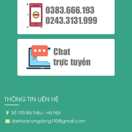
0383.666.193
0243.3131.999
Chat
trực tuyến
THÔNG TIN LIÊN HỆ
Số 193 Bà Triệu - Hà Nội
dakhoacongdong193@gmail.com