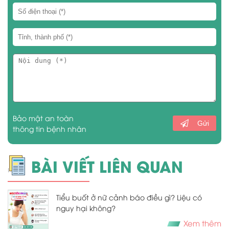
Bảo mật an toàn
Gửi
thông tin bệnh nhân
BÀI VIẾT LIÊN QUAN
Tiểu buốt ở nữ cảnh báo điều gì? Liệu có
nguy hại không?
Xem thêm