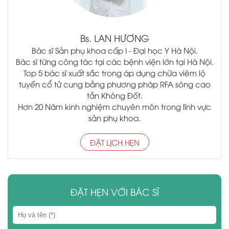
Bs.
LAN HƯƠNG
Bác sĩ Sản phụ khoa cấp I - Đại học Y Hà Nội.
Bác sĩ từng công tác tại các bệnh viện lớn tại Hà Nội.
Top 5 bác sĩ xuất sắc trong áp dụng chữa viêm lộ
tuyến cổ tử cung bằng phương pháp RFA sóng cao
tần Không Đốt.
Hơn 20 Năm kinh nghiệm chuyên môn trong lĩnh vực
sản phụ khoa.
ĐẶT LỊCH HẸN
ĐẶT HẸN VỚI BÁC SĨ