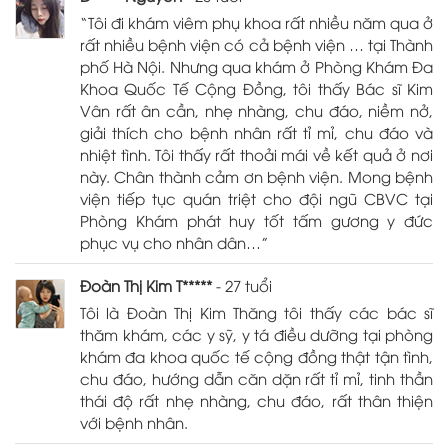
“Tôi đi khám viêm phụ khoa rất nhiều năm qua ở
rất nhiều bệnh viện có cả bệnh viện … tại Thành
phố Hà Nội. Nhưng qua khám ở Phòng Khám Đa
Khoa Quốc Tế Cộng Đồng, tôi thấy Bác sĩ Kim
Vân rất ân cần, nhẹ nhàng, chu đáo, niềm nở,
giải thích cho bệnh nhân rất tỉ mỉ, chu đáo và
nhiệt tình. Tôi thấy rất thoải mái về kết quả ở nơi
này. Chân thành cảm ơn bệnh viện. Mong bệnh
viện tiếp tục quán triệt cho đội ngũ CBVC tại
Phòng Khám phát huy tốt tấm gương y đức
phục vụ cho nhân dân…”
Đoàn Thị Kim T*****
- 27 tuổi
Tôi là Đoàn Thị Kim Thăng tôi thấy các bác sĩ
thăm khám, các y sỹ, y tá điều dưỡng tại phòng
khám đa khoa quốc tế cộng đồng thật tận tình,
chu đáo, hướng dẫn căn dặn rất tỉ mỉ, tinh thần
thái độ rất nhẹ nhàng, chu đáo, rất thân thiện
với bệnh nhân.