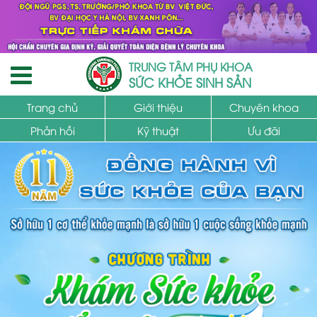
TRUNG TÂM PHỤ KHOA
SỨC KHỎE SINH SẢN
Trang chủ
Giới thiệu
Chuyên khoa
Phản hồi
Kỹ thuật
Ưu đãi