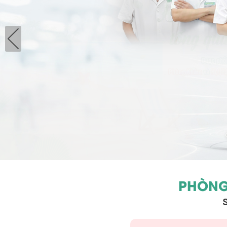
PHÒNG
S