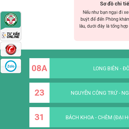
Sơ đồ chi t
Nếu như bạn ngại đi xe 
buýt để đến Phòng khám 
lâu, dưới đây là tổng hợ
08A
LONG BIÊN - Đ
23
NGUYỄN CÔNG TRỨ - N
31
BÁCH KHOA - CHÈM (ĐẠI H