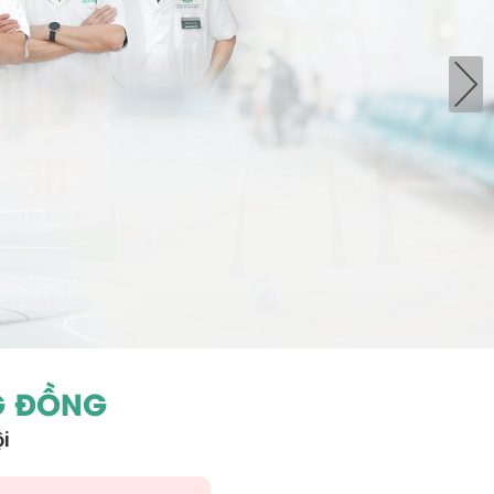
G ĐỒNG
ội