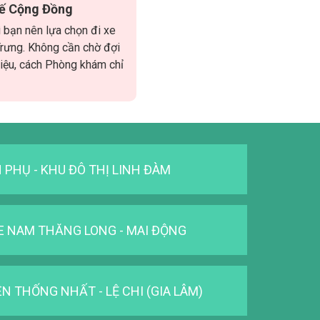
tế Cộng Đồng
ì bạn nên lựa chọn đi xe
Trưng. Không cần chờ đợi
riệu, cách Phòng khám chỉ
 PHỤ - KHU ĐÔ THỊ LINH ĐÀM
E NAM THĂNG LONG - MAI ĐỘNG
N THỐNG NHẤT - LỆ CHI (GIA LÂM)