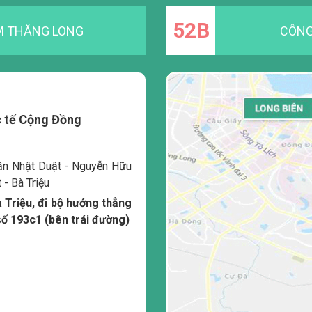
52B
M THĂNG LONG
CÔNG
 tế Cộng Đồng
Trần Nhật Duật - Nguyễn Hữu
 - Bà Triệu
 Triệu, đi bộ hướng thẳng
ố 193c1 (bên trái đường)