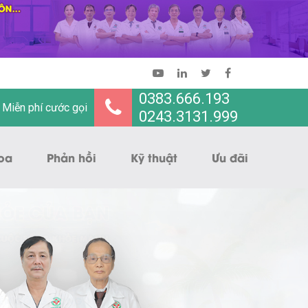
0383.666.193
Miễn phí cước gọi
0243.3131.999
oa
Phản hồi
Kỹ thuật
Ưu đãi