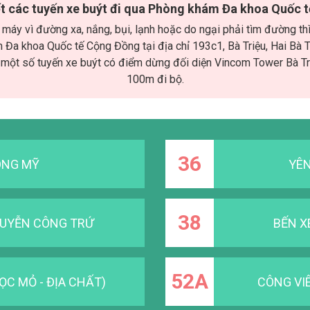
iết các tuyến xe buýt đi qua Phòng khám Đa khoa Quốc 
máy vì đường xa, nắng, bụi, lạnh hoặc do ngại phải tìm đường th
Đa khoa Quốc tế Cộng Đồng tại địa chỉ 193c1, Bà Triệu, Hai Bà 
p một số tuyến xe buýt có điểm dừng đối diện Vincom Tower Bà T
100m đi bộ.
36
ÔNG MỸ
YÊN
38
GUYỄN CÔNG TRỨ
BẾN X
52A
ỌC MỎ - ĐỊA CHẤT)
CÔNG VIÊ