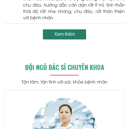
chu đáo, hướng dẫn căn dặn rất tỉ mỉ, tinh thần
thái độ rất nhẹ nhàng, chu đáo, rất thân thiện
với bệnh nhân.
Xem thêm
ĐỘI NGŨ BÁC SĨ CHUYÊN KHOA
Tận tâm, tận tình với sức khỏe bệnh nhân
.