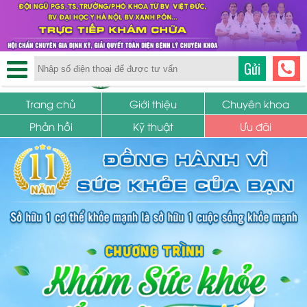
TRUNG TÂM PHỤ KHOA
Gửi
SỨC KHỎE SINH SẢN
Trang chủ
Giới thiệu
Chuyên khoa
Phản hồi
Kỹ thuật
Ưu đãi