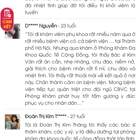
đã nhiệt tình giúp đỡ tôi điều trị khỏi viêm lộ
tuyến
D***** Nguyễn
- 23 tuổi
“Tôi đi khám viêm phụ khoa rất nhiều năm qua ở
rất nhiều bệnh viện có cả bệnh viện … tại Thành
phố Hà Nội. Nhưng qua khám ở Phòng Khám Đa
Khoa Quốc Tế Cộng Đồng, tôi thấy Bác sĩ Kim
Vân rất ân cần, nhẹ nhàng, chu đáo, niềm nở,
giải thích cho bệnh nhân rất tỉ mỉ, chu đáo và
nhiệt tình. Tôi thấy rất thoải mái về kết quả ở nơi
này. Chân thành cảm ơn bệnh viện. Mong bệnh
viện tiếp tục quán triệt cho đội ngũ CBVC tại
Phòng Khám phát huy tốt tấm gương y đức
phục vụ cho nhân dân…”
Đoàn Thị Kim T*****
- 27 tuổi
Tôi là Đoàn Thị Kim Thăng tôi thấy các bác sĩ
thăm khám, các y sỹ, y tá điều dưỡng tại phòng
khám đa khoa quốc tế cộng đồng thật tận tình,