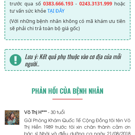
trước qua số
0383.666.193
-
0243.3131.999
hoặc
tư vấn sức khỏe
TẠI ĐÂY
(Với những bệnh nhân không có mã khám ưu tiên
sẽ phải chi trả toàn bộ giá gốc)
Lưu ý: Kết quả phụ thuộc vào cơ địa của mỗi
người..
PHẢN HỒI CỦA BỆNH NHÂN
Võ Thị H***
- 30 tuổi
Gửi Phòng Khám Quốc Tế Cộng Đồng tôi tên Võ
Thị Hiền 1989 trước tôi xin chân thành cảm ơn
bác sĩ Nhài và điều dưỡng ca ngày 21/08/2018