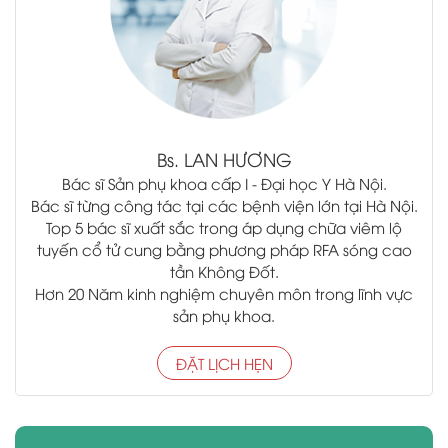
Bs.
LAN HƯƠNG
Bác sĩ Sản phụ khoa cấp I - Đại học Y Hà Nội.
Bác sĩ từng công tác tại các bệnh viện lớn tại Hà Nội.
Top 5 bác sĩ xuất sắc trong áp dụng chữa viêm lộ
tuyến cổ tử cung bằng phương pháp RFA sóng cao
tần Không Đốt.
Hơn 20 Năm kinh nghiệm chuyên môn trong lĩnh vực
sản phụ khoa.
ĐẶT LỊCH HẸN