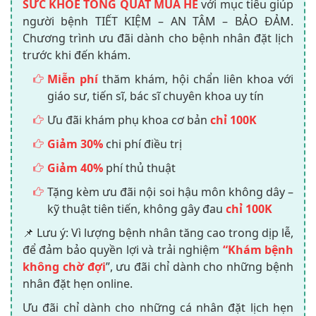
SỨC KHỎE TỔNG QUÁT MÙA HÈ
với mục tiêu giúp
người bệnh TIẾT KIỆM – AN TÂM – BẢO ĐẢM.
Chương trình ưu đãi dành cho bệnh nhân đặt lịch
trước khi đến khám.
Miễn phí
thăm khám, hội chẩn liên khoa với
giáo sư, tiến sĩ, bác sĩ chuyên khoa uy tín
Ưu đãi khám phụ khoa cơ bản
chỉ 100K
Giảm 30%
chi phí điều trị
Giảm 40%
phí thủ thuật
Tặng kèm ưu đãi nội soi hậu môn không dây –
kỹ thuật tiên tiến, không gây đau
chỉ 100K
📌 Lưu ý: Vì lượng bệnh nhân tăng cao trong dịp lễ,
để đảm bảo quyền lợi và trải nghiệm
“Khám bệnh
không chờ đợi
”, ưu đãi chỉ dành cho những bệnh
nhân đặt hẹn online.
Ưu đãi chỉ dành cho những cá nhân đặt lịch hẹn