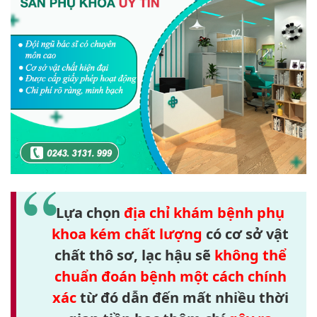
Lựa chọn
địa chỉ khám bệnh phụ
khoa kém chất lượng
có cơ sở vật
chất thô sơ, lạc hậu sẽ
không thể
chuẩn đoán bệnh một cách chính
xác
từ đó dẫn đến mất nhiều thời