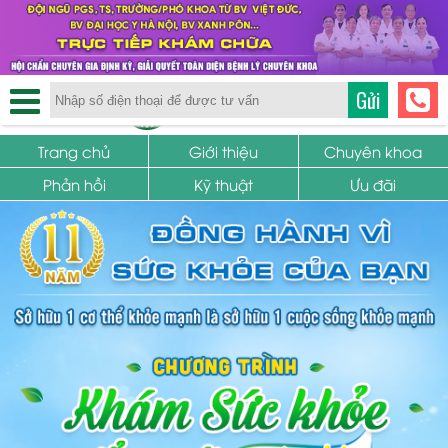
TRUNG TÂM PHỤ KHOA
Gửi
SỨC KHỎE SINH SẢN
Trang chủ
Giới thiệu
Chuyên khoa
Phản hồi
Kỹ thuật
Ưu đãi