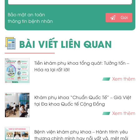
Bảo mật an toàn
Gửi
thông tin bệnh nhân
BÀI VIẾT LIÊN QUAN
Tiền khám phụ khoa tổng quát: Tưởng tốn –
Hóa ra lại rất lời!
Xem thêm
Khám phụ khoa “Chuẩn Quốc Tế” – Giá Việt
tại Đa khoa Quốc tế Cộng Đồng
Xem thêm
Bệnh viện khám phụ khoa – Hành trình yêu
thương chính mình hay nỗi vất vả, mệt mỏi