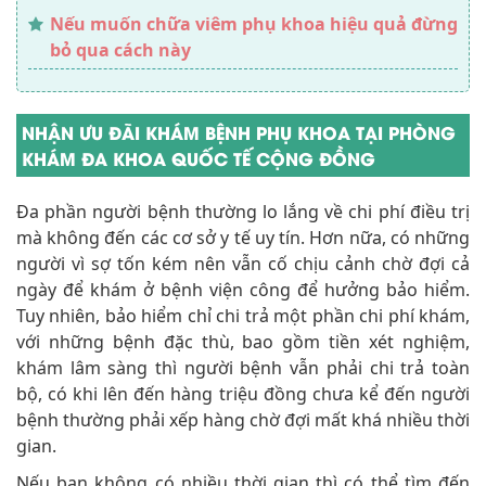
Nếu muốn chữa viêm phụ khoa hiệu quả đừng
bỏ qua cách này
NHẬN ƯU ĐÃI KHÁM BỆNH PHỤ KHOA TẠI PHÒNG
KHÁM ĐA KHOA QUỐC TẾ CỘNG ĐỒNG
Đa phần người bệnh thường lo lắng về chi phí điều trị
mà không đến các cơ sở y tế uy tín. Hơn nữa, có những
người vì sợ tốn kém nên vẫn cố chịu cảnh chờ đợi cả
ngày để khám ở bệnh viện công để hưởng bảo hiểm.
Tuy nhiên, bảo hiểm chỉ chi trả một phần chi phí khám,
với những bệnh đặc thù, bao gồm tiền xét nghiệm,
khám lâm sàng thì người bệnh vẫn phải chi trả toàn
bộ, có khi lên đến hàng triệu đồng chưa kể đến người
bệnh thường phải xếp hàng chờ đợi mất khá nhiều thời
gian.
Nếu bạn không có nhiều thời gian thì có thể tìm đến