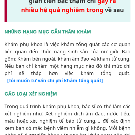
gian tiền bạc thậm chí
gây ra
nhiều hệ quả nghiêm trọng
về sau
NHỮNG HẠNG MỤC CẦN THĂM KHÁM
Khám phụ khoa là việc khám tổng quát các cơ quan
liên quan đến chức năng sinh sản của nữ giới. Bao
gồm: Khám bên ngoài, khám âm đạo và khám tử cung.
Nếu bạn chỉ khám một hạng mục nào đó thì mức chi
phí sẽ thấp hơn việc khám tổng quát.
[Tôi muốn tư vấn chi phí khám tổng quát]
CÁC LOẠI XÉT NGHIỆM
Trong quá trình khám phụ khoa, bác sĩ có thể làm các
xét nghiệm như: Xét nghiệm dịch âm đạo, nước tiểu,
máu hoặc xét nghiệm tế bào tử cung,… để xác định
xem bạn có mắc bệnh viêm nhiễm gì không. Mỗi bệnh