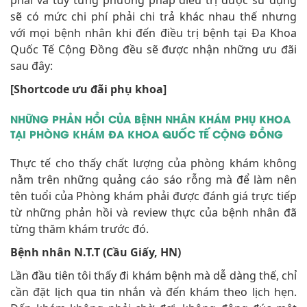
phải và tùy từng phương pháp điều trị được sử dụng
sẽ có mức chi phí phải chi trả khác nhau thế nhưng
với mọi bệnh nhân khi đến điều trị bệnh tại Đa Khoa
Quốc Tế Cộng Đồng đều sẽ được nhận những ưu đãi
sau đây:
[Shortcode ưu đãi phụ khoa]
NHỮNG PHẢN HỒI CỦA BỆNH NHÂN KHÁM PHỤ KHOA
TẠI PHÒNG KHÁM ĐA KHOA QUỐC TẾ CỘNG ĐỒNG
Thực tế cho thấy chất lượng của phòng khám không
nằm trên những quảng cáo sáo rỗng mà để làm nên
tên tuổi của Phòng khám phải được đánh giá trực tiếp
từ những phản hồi và review thực của bệnh nhân đã
từng thăm khám trước đó.
Bệnh nhân N.T.T (Cầu Giấy, HN)
Lần đầu tiên tôi thấy đi khám bệnh mà dễ dàng thế, chỉ
cần đặt lịch qua tin nhắn và đến khám theo lịch hẹn.