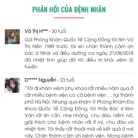
PHẢN HỒI CỦA BỆNH NHÂN
Võ Thị H***
- 30 tuổi
Gửi Phòng Khám Quốc Tế Cộng Đồng tôi tên Võ
Thị Hiền 1989 trước tôi xin chân thành cảm ơn
bác sĩ Nhài và điều dưỡng ca ngày 21/08/2018
đã nhiệt tình giúp đỡ tôi điều trị khỏi viêm lộ
tuyến
D***** Nguyễn
- 23 tuổi
“Tôi đi khám viêm phụ khoa rất nhiều năm qua ở
rất nhiều bệnh viện có cả bệnh viện … tại Thành
phố Hà Nội. Nhưng qua khám ở Phòng Khám Đa
Khoa Quốc Tế Cộng Đồng, tôi thấy Bác sĩ Kim
Vân rất ân cần, nhẹ nhàng, chu đáo, niềm nở,
giải thích cho bệnh nhân rất tỉ mỉ, chu đáo và
nhiệt tình. Tôi thấy rất thoải mái về kết quả ở nơi
này. Chân thành cảm ơn bệnh viện. Mong bệnh