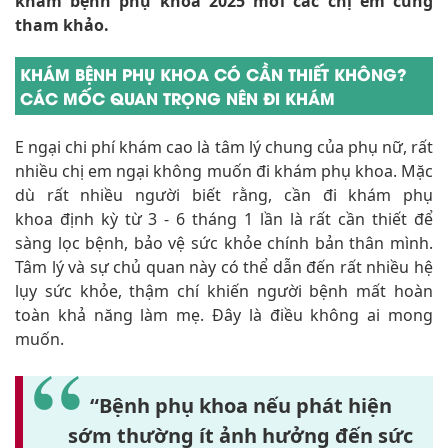
khám bệnh phụ khoa 2025 mời các chị em cùng
tham khảo.
KHÁM BỆNH PHỤ KHOA CÓ CẦN THIẾT KHÔNG?
CÁC MỐC QUAN TRỌNG NÊN ĐI KHÁM
E ngại chi phí khám cao là tâm lý chung của phụ nữ, rất
nhiều chị em ngại không muốn đi khám phụ khoa. Mặc
dù rất nhiều người biết rằng, cần đi khám phụ
khoa định kỳ từ 3 - 6 tháng 1 lần là rất cần thiết để
sàng lọc bệnh, bảo vệ sức khỏe chính bản thân mình.
Tâm lý và sự chủ quan này có thể dẫn đến rất nhiều hệ
lụy sức khỏe, thậm chí khiến người bệnh mất hoàn
toàn khả năng làm mẹ. Đây là điều không ai mong
muốn.
“Bệnh phụ khoa nếu phát hiện
sớm thường ít ảnh hưởng đến sức