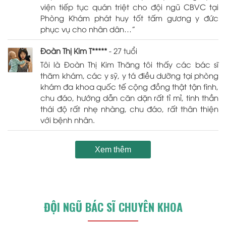
viện tiếp tục quán triệt cho đội ngũ CBVC tại
Phòng Khám phát huy tốt tấm gương y đức
phục vụ cho nhân dân…”
Đoàn Thị Kim T*****
- 27 tuổi
Tôi là Đoàn Thị Kim Thăng tôi thấy các bác sĩ
thăm khám, các y sỹ, y tá điều dưỡng tại phòng
khám đa khoa quốc tế cộng đồng thật tận tình,
chu đáo, hướng dẫn căn dặn rất tỉ mỉ, tinh thần
thái độ rất nhẹ nhàng, chu đáo, rất thân thiện
với bệnh nhân.
Xem thêm
ĐỘI NGŨ BÁC SĨ CHUYÊN KHOA