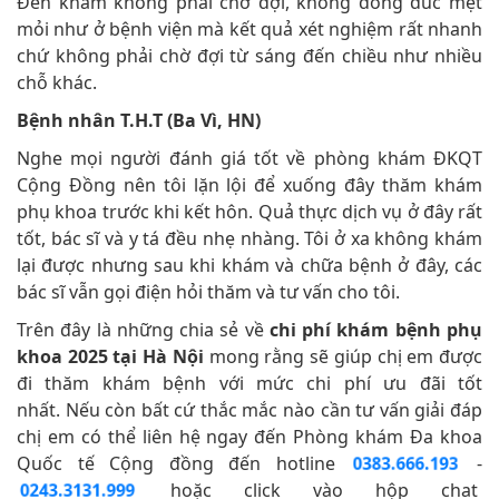
Đến khám không phải chờ đợi, không đông đúc mệt
mỏi như ở bệnh viện mà kết quả xét nghiệm rất nhanh
chứ không phải chờ đợi từ sáng đến chiều như nhiều
chỗ khác.
Bệnh nhân T.H.T (Ba Vì, HN)
Nghe mọi người đánh giá tốt về phòng khám ĐKQT
Cộng Đồng nên tôi lặn lội để xuống đây thăm khám
phụ khoa trước khi kết hôn. Quả thực dịch vụ ở đây rất
tốt, bác sĩ và y tá đều nhẹ nhàng. Tôi ở xa không khám
lại được nhưng sau khi khám và chữa bệnh ở đây, các
bác sĩ vẫn gọi điện hỏi thăm và tư vấn cho tôi.
Trên đây là những chia sẻ về
chi phí khám bệnh phụ
khoa 2025 tại Hà Nội
mong rằng sẽ giúp chị em được
đi thăm khám bệnh với mức chi phí ưu đãi tốt
nhất. Nếu còn bất cứ thắc mắc nào cần tư vấn giải đáp
chị em có thể liên hệ ngay đến Phòng khám Đa khoa
Quốc tế Cộng đồng đến hotline
-
0383.666.193
hoặc click vào hộp chat
0243.3131.999