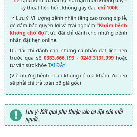
Tặng kèm ưu đãi nội soi hậu môn không dây –
kỹ thuật tiên tiến, không gây đau
chỉ 100K
📌 Lưu ý: Vì lượng bệnh nhân tăng cao trong dịp lễ,
để đảm bảo quyền lợi và trải nghiệm
“Khám bệnh
không chờ đợi
”, ưu đãi chỉ dành cho những bệnh
nhân đặt hẹn online.
Ưu đãi chỉ dành cho những cá nhân đặt lịch hẹn
trước qua số
0383.666.193
-
0243.3131.999
hoặc
tư vấn sức khỏe
TẠI ĐÂY
(Với những bệnh nhân không có mã khám ưu tiên
sẽ phải chi trả toàn bộ giá gốc)
Lưu ý: Kết quả phụ thuộc vào cơ địa của mỗi
người..