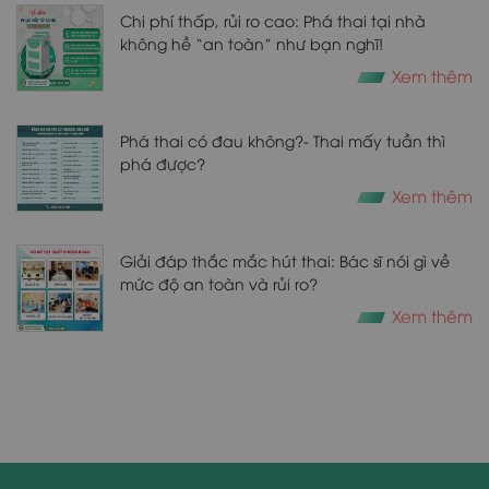
Chi phí thấp, rủi ro cao: Phá thai tại nhà
không hề “an toàn” như bạn nghĩ!
Xem thêm
​​​​​​​Phá thai có đau không?- Thai mấy tuần thì
phá được?
Xem thêm
Giải đáp thắc mắc hút thai: Bác sĩ nói gì về
mức độ an toàn và rủi ro?
Xem thêm