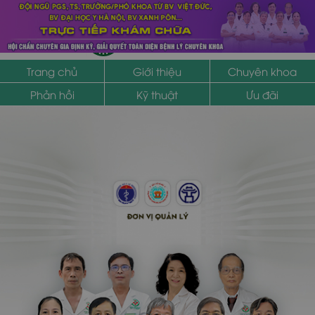
sớm
100K
,
GIẢM 50%
chi phí thủ thuật và điều trị cho chị em đặt
TRUNG TÂM PHỤ KHOA
SỨC KHỎE SINH SẢN
Trang chủ
Giới thiệu
Chuyên khoa
Phản hồi
Kỹ thuật
Ưu đãi