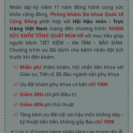
Nhân dịp kỷ niệm 11 năm đồng hành cùng sức
khỏe cộng đồng,
Phòng khám Đa khoa Quốc tế
Cộng Đồng
phối hợp với
Hội Hậu môn - Trực
tràng Việt Nam
mang đến chương trình:
KHÁM
SỨC KHỎE TỔNG QUÁT MÙA HÈ
với mục tiêu giúp
người bệnh TIẾT KIỆM – AN TÂM – BẢO ĐẢM.
Chương trình ưu đãi dành cho bệnh nhân đặt lịch
trước khi đến khám.
Miễn phí
thăm khám, hội chẩn liên khoa với
Giáo sư, Tiến sĩ, BS đầu ngành sản phụ khoa
Ưu đãi khám phụ khoa cơ bản
chỉ 100K
Giảm 30%
chi phí điều trị
Giảm 40%
phí thủ thuật
Tặng kèm ưu đãi nội soi hậu môn không dây –
kỹ thuật tiên tiến, không gây đau
chỉ 100K
📌 Lưu ý: Vì lượng bệnh nhân tăng cao trong dịp lễ,