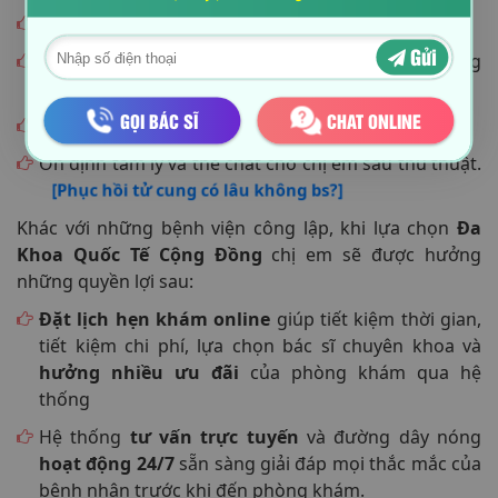
Giúp tử cung nhanh chóng được khôi phục như cũ.
Gửi
Kích thích lại chức năng rụng trứng của buồng
trứng.
GỌI BÁC SĨ
CHAT ONLINE
Thúc đẩy sản dịch ra khỏi cơ thể.
Ổn định tâm lý và thể chất cho chị em sau thủ thuật.
[Phục hồi tử cung có lâu không bs?]
Khác với những bệnh viện công lập, khi lựa chọn
Đa
Khoa Quốc Tế Cộng Đồng
chị em sẽ được hưởng
những quyền lợi sau:
Đặt lịch hẹn khám online
giúp tiết kiệm thời gian,
tiết kiệm chi phí, lựa chọn bác sĩ chuyên khoa và
hưởng nhiều ưu đãi
của phòng khám qua hệ
thống
Hệ thống
tư vấn trực tuyến
và đường dây nóng
hoạt động 24/7
sẵn sàng giải đáp mọi thắc mắc của
bệnh nhân trước khi đến phòng khám.