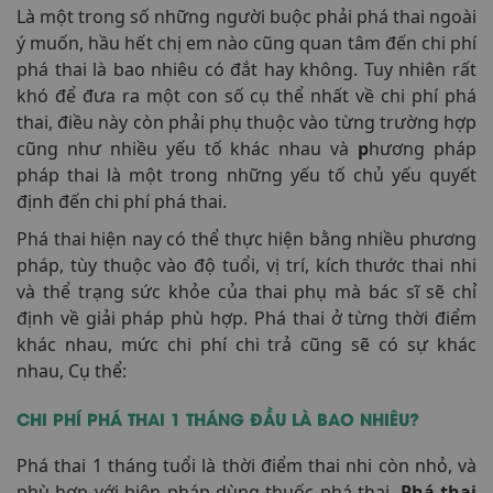
Là một trong số những người buộc phải phá thai ngoài
ý muốn, hầu hết chị em nào cũng quan tâm đến chi phí
phá thai là bao nhiêu có đắt hay không.
Tuy nhiên rất
khó để đưa ra một con số cụ thể nhất về chi phí phá
thai, điều này còn phải phụ thuộc vào từng trường hợp
cũng như nhiều yếu tố khác nhau và
p
hương pháp
pháp thai là một trong những yếu tố chủ yếu quyết
định đến chi phí phá thai.
Phá thai hiện nay có thể thực hiện bằng nhiều phương
pháp, tùy thuộc vào độ tuổi, vị trí, kích thước thai nhi
và thể trạng sức khỏe của thai phụ mà bác sĩ sẽ chỉ
định về giải pháp phù hợp. Phá thai ở từng thời điểm
khác nhau, mức chi phí chi trả cũng sẽ có sự khác
nhau, Cụ thể:
CHI PHÍ PHÁ THAI 1 THÁNG ĐẦU LÀ BAO NHIÊU?
Phá thai 1 tháng tuổi là thời điểm thai nhi còn nhỏ, và
phù hợp với biện pháp dùng thuốc phá thai.
Phá thai