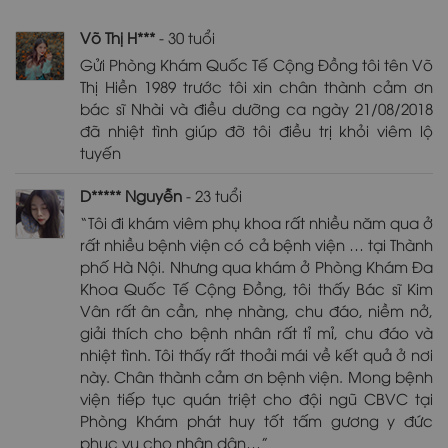
Võ Thị H***
- 30 tuổi
Gửi Phòng Khám Quốc Tế Cộng Đồng tôi tên Võ
Thị Hiền 1989 trước tôi xin chân thành cảm ơn
bác sĩ Nhài và điều dưỡng ca ngày 21/08/2018
đã nhiệt tình giúp đỡ tôi điều trị khỏi viêm lộ
tuyến
D***** Nguyễn
- 23 tuổi
“Tôi đi khám viêm phụ khoa rất nhiều năm qua ở
rất nhiều bệnh viện có cả bệnh viện … tại Thành
phố Hà Nội. Nhưng qua khám ở Phòng Khám Đa
Khoa Quốc Tế Cộng Đồng, tôi thấy Bác sĩ Kim
Vân rất ân cần, nhẹ nhàng, chu đáo, niềm nở,
giải thích cho bệnh nhân rất tỉ mỉ, chu đáo và
nhiệt tình. Tôi thấy rất thoải mái về kết quả ở nơi
này. Chân thành cảm ơn bệnh viện. Mong bệnh
viện tiếp tục quán triệt cho đội ngũ CBVC tại
Phòng Khám phát huy tốt tấm gương y đức
phục vụ cho nhân dân…”