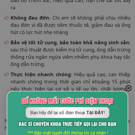
bảo độ chính xác, hiệu quả cao, hạn chế sai sót xảy
ra
Không đau đớn
: Chị em sẽ không phải chịu nhiều
đau đớn vì đã được tiêm thuốc tê, giảm đau và ống
hút có lực hút nhẹ nhàng
Bảo vệ tốt tử cung, bảo toàn khả năng sinh sản
:
sau thủ thuật được kiểm tra tử cung, ống dẫn trứng
thông rửa ngăn ngừa viêm nhiễm phụ khoa hay tắc
ống dẫn trứng.
Thực hiện nhanh chóng
: Hiệu quả cao, can thiệp
nhanh chóng trong thời gian chỉ khoảng 15 phút
nếu thực hiện tại cơ sở y tế uy tín, chất lượng
[Chi phí hút thai chân không siêu dẫn EVA có đắt
ĐỂ KHÔNG MẤT CƯỚC PHÍ ĐIỆN THOẠI
ko bác sĩ?]
Bạn hãy để lại số điện thoại
TẠI ĐÂY
!
Ngoài ra sau khi phá thai, chị em sẽ được kết hợp phục
BÁC SĨ CHUYÊN KHOA TRỰC TIẾP GỌI LẠI CHO BẠN
hồi tử cung với công nghệg hiện đại nhằm:
*** Bảo mật tuyệt đối thông tin cá nhân !