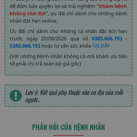
để đảm bảo quyền lợi và trải nghiệm
“Khám bệnh
không chờ đợi
”, ưu đãi chỉ dành cho những bệnh
nhân đặt hẹn online.
Ưu đãi chỉ dành cho những cá nhân đặt lịch hẹn
trước ngày
20/08/2026
qua số
0383.666.193
-
0383.666.193
hoặc tư vấn sức khỏe
TẠI ĐÂY
(Với những bệnh nhân không có mã khám ưu tiên
sẽ phải chi trả toàn bộ giá gốc)
Lưu ý: Kết quả phụ thuộc vào cơ địa của mỗi
người..
PHẢN HỒI CỦA BỆNH NHÂN