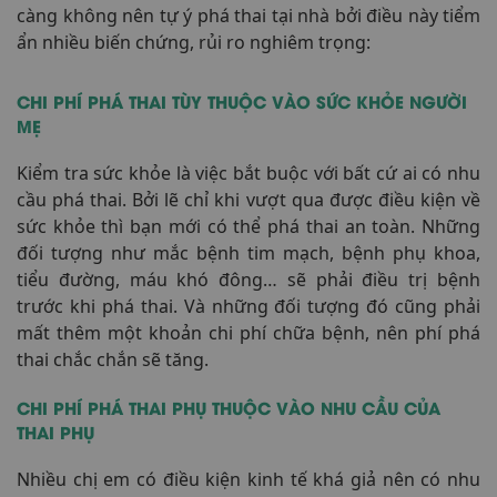
càng không nên tự ý phá thai tại nhà bởi điều này tiểm
ẩn nhiều biến chứng, rủi ro nghiêm trọng:
CHI PHÍ PHÁ THAI TÙY THUỘC VÀO SỨC KHỎE NGƯỜI
MẸ
Kiểm tra sức khỏe là việc bắt buộc với bất cứ ai có nhu
cầu phá thai. Bởi lẽ chỉ khi vượt qua được điều kiện về
sức khỏe thì bạn mới có thể phá thai an toàn. Những
đối tượng như mắc bệnh tim mạch, bệnh phụ khoa,
tiểu đường, máu khó đông… sẽ phải điều trị bệnh
trước khi phá thai. Và những đối tượng đó cũng phải
mất thêm một khoản chi phí chữa bệnh, nên phí phá
thai chắc chắn sẽ tăng.
CHI PHÍ PHÁ THAI PHỤ THUỘC VÀO NHU CẦU CỦA
THAI PHỤ
Nhiều chị em có điều kiện kinh tế khá giả nên có nhu