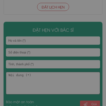
ĐẶT LỊCH HẸN
ĐẶT HẸN VỚI BÁC SĨ
Bảo mật an toàn
Gửi