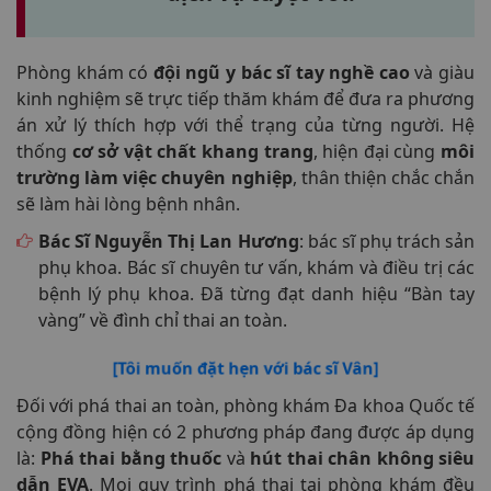
Phòng khám có
đội ngũ y bác sĩ tay nghề cao
và giàu
kinh nghiệm sẽ trực tiếp thăm khám để đưa ra phương
án xử lý thích hợp với thể trạng của từng người. Hệ
thống
cơ sở vật chất khang trang
, hiện đại cùng
môi
trường làm việc chuyên nghiệp
, thân thiện chắc chắn
sẽ làm hài lòng bệnh nhân.
Bác Sĩ Nguyễn Thị Lan Hương
: bác sĩ phụ trách sản
phụ khoa. Bác sĩ chuyên tư vấn, khám và điều trị các
bệnh lý phụ khoa. Đã từng đạt danh hiệu “Bàn tay
vàng” về đình chỉ thai an toàn.
[Tôi muốn đặt hẹn với bác sĩ Vân]
Đối với phá thai an toàn, phòng khám Đa khoa Quốc tế
cộng đồng hiện có 2 phương pháp đang được áp dụng
là:
Phá thai bằng thuốc
và
hút thai chân không siêu
dẫn EVA
. Mọi quy trình phá thai tại phòng khám đều