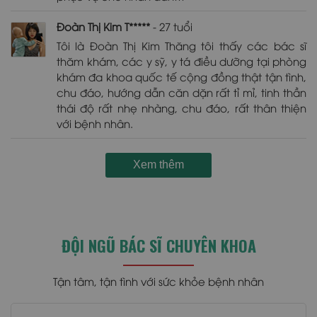
Đoàn Thị Kim T*****
- 27 tuổi
Tôi là Đoàn Thị Kim Thăng tôi thấy các bác sĩ
thăm khám, các y sỹ, y tá điều dưỡng tại phòng
khám đa khoa quốc tế cộng đồng thật tận tình,
chu đáo, hướng dẫn căn dặn rất tỉ mỉ, tinh thần
thái độ rất nhẹ nhàng, chu đáo, rất thân thiện
với bệnh nhân.
Xem thêm
ĐỘI NGŨ BÁC SĨ CHUYÊN KHOA
Tận tâm, tận tình với sức khỏe bệnh nhân