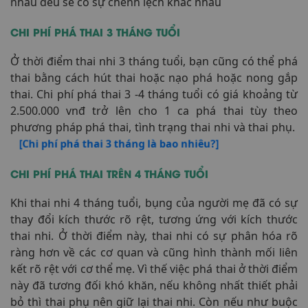
nhau đều sẽ có sự chênh lệch khác nhau
CHI PHÍ PHÁ THAI 3 THÁNG TUỔI
Ở thời điểm thai nhi 3 tháng tuổi, bạn cũng có thể phá
thai bằng cách hút thai hoặc nạo phá hoặc nong gắp
thai. Chi phí phá thai 3 -4 tháng tuổi có giá khoảng từ
2.500.000 vnđ trở lên cho 1 ca phá thai tùy theo
phương pháp phá thai, tình trạng thai nhi và thai phụ.
[Chi phí phá thai 3 tháng là bao nhiêu?]
CHI PHÍ PHÁ THAI TRÊN 4 THÁNG TUỔI
Khi thai nhi 4 tháng tuổi, bụng của người mẹ đã có sự
thay đổi kích thước rõ rệt, tương ứng với kích thước
thai nhi. Ở thời điểm này, thai nhi có sự phân hóa rõ
ràng hơn về các cơ quan và cũng hình thành mối liên
kết rõ rệt với cơ thể mẹ. Vì thế việc phá thai ở thời điểm
này đã tương đối khó khăn, nếu không nhất thiết phải
bỏ thì thai phụ nên giữ lại thai nhi. Còn nếu như buộc