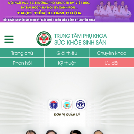
TRUNG TÂM PHỤ KHOA
SỨC KHỎE SINH SẢN
Trang chủ
Giới thiệu
Chuyên khoa
Phản hồi
Kỹ thuật
Ưu đãi