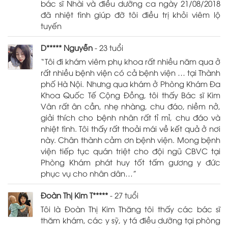
bác sĩ Nhài và điều dưỡng ca ngày 21/08/2018
đã nhiệt tình giúp đỡ tôi điều trị khỏi viêm lộ
tuyến
D***** Nguyễn
- 23 tuổi
“Tôi đi khám viêm phụ khoa rất nhiều năm qua ở
rất nhiều bệnh viện có cả bệnh viện … tại Thành
phố Hà Nội. Nhưng qua khám ở Phòng Khám Đa
Khoa Quốc Tế Cộng Đồng, tôi thấy Bác sĩ Kim
Vân rất ân cần, nhẹ nhàng, chu đáo, niềm nở,
giải thích cho bệnh nhân rất tỉ mỉ, chu đáo và
nhiệt tình. Tôi thấy rất thoải mái về kết quả ở nơi
này. Chân thành cảm ơn bệnh viện. Mong bệnh
viện tiếp tục quán triệt cho đội ngũ CBVC tại
Phòng Khám phát huy tốt tấm gương y đức
phục vụ cho nhân dân…”
Đoàn Thị Kim T*****
- 27 tuổi
Tôi là Đoàn Thị Kim Thăng tôi thấy các bác sĩ
thăm khám, các y sỹ, y tá điều dưỡng tại phòng