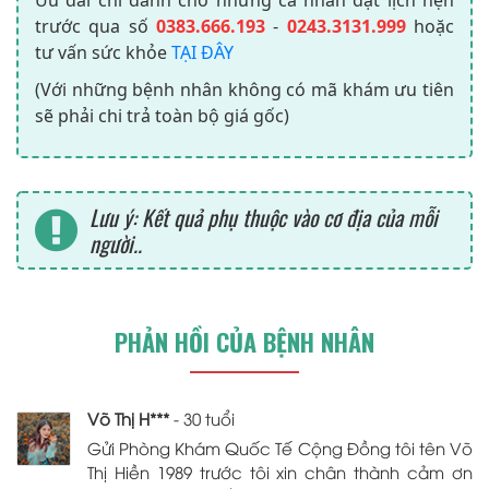
trước qua số
0383.666.193
-
0243.3131.999
hoặc
tư vấn sức khỏe
TẠI ĐÂY
(Với những bệnh nhân không có mã khám ưu tiên
sẽ phải chi trả toàn bộ giá gốc)
Lưu ý: Kết quả phụ thuộc vào cơ địa của mỗi
người..
PHẢN HỒI CỦA BỆNH NHÂN
Võ Thị H***
- 30 tuổi
Gửi Phòng Khám Quốc Tế Cộng Đồng tôi tên Võ
Thị Hiền 1989 trước tôi xin chân thành cảm ơn