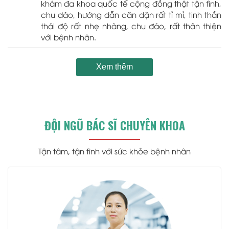
khám đa khoa quốc tế cộng đồng thật tận tình,
chu đáo, hướng dẫn căn dặn rất tỉ mỉ, tinh thần
thái độ rất nhẹ nhàng, chu đáo, rất thân thiện
với bệnh nhân.
Xem thêm
ĐỘI NGŨ BÁC SĨ CHUYÊN KHOA
Tận tâm, tận tình với sức khỏe bệnh nhân
.