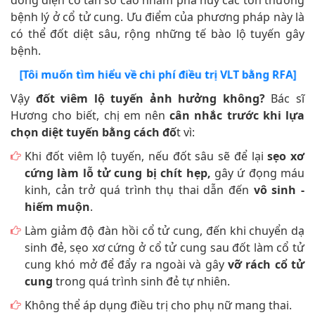
bệnh lý ở cổ tử cung. Ưu điểm của phương pháp này là
có thể đốt diệt sâu, rộng những tế bào lộ tuyến gây
bệnh.
[Tôi muốn tìm hiểu về chi phí điều trị VLT bằng RFA]
Vậy
đốt viêm lộ tuyến ảnh hưởng không?
Bác sĩ
Hương cho biết, chị em nên
cân nhắc trước khi lựa
chọn diệt tuyến bằng cách đố
t vì:
Khi đốt viêm lộ tuyến, nếu đốt sâu sẽ để lại
sẹo xơ
cứng làm lỗ tử cung bị chít hẹp,
gây ứ đọng máu
kinh, cản trở quá trình thụ thai dẫn đến
vô sinh -
hiếm muộn
.
Làm giảm độ đàn hồi cổ tử cung, đến khi chuyển dạ
sinh đẻ, sẹo xơ cứng ở cổ tử cung sau đốt làm cổ tử
cung khó mở để đẩy ra ngoài và gây
vỡ rách cổ tử
cung
trong quá trình sinh đẻ tự nhiên.
Không thể áp dụng điều trị cho phụ nữ mang thai.