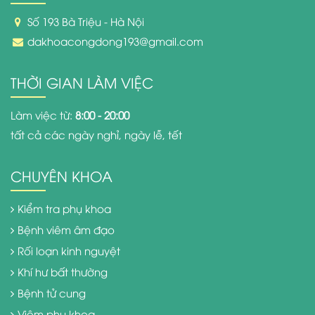
Số 193 Bà Triệu - Hà Nội
dakhoacongdong193@gmail.com
THỜI GIAN LÀM VIỆC
Làm việc từ:
8:00 - 20:00
tất cả các ngày nghỉ, ngày lễ, tết
CHUYÊN KHOA
Kiểm tra phụ khoa
Bệnh viêm âm đạo
Rối loạn kinh nguyệt
Khí hư bất thường
Bệnh tử cung
Viêm phụ khoa