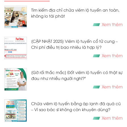
Tìm kiếm địa chỉ chữa viêm lộ tuyến an toàn,
không lo tái phát
Xem thêm
[CẬP NHẬT 2025] Viêm lộ tuyến cổ tử cung –
Chi phí điều trị bao nhiêu là hợp lý?
Xem thêm
[Gỡ rối thắc mắc] Đốt viêm lộ tuyến có thật sự
đau như nhiều người nghĩ?"
Xem thêm
Chữa viêm lộ tuyến bằng áp lạnh đã quá cũ
– Vì sao bác sĩ không còn khuyên dùng?
Xem thêm