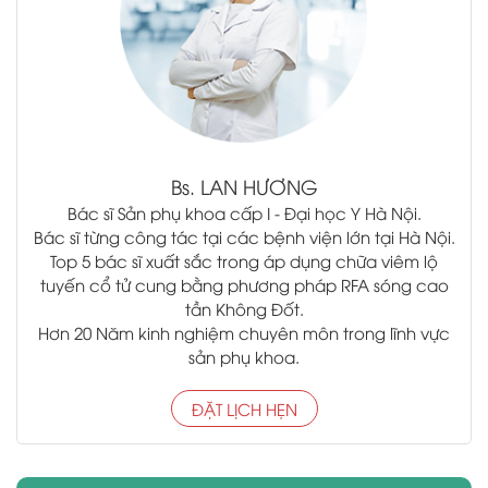
Bs.
LAN HƯƠNG
Bác sĩ Sản phụ khoa cấp I - Đại học Y Hà Nội.
Bác sĩ từng công tác tại các bệnh viện lớn tại Hà Nội.
Top 5 bác sĩ xuất sắc trong áp dụng chữa viêm lộ
tuyến cổ tử cung bằng phương pháp RFA sóng cao
tần Không Đốt.
Hơn 20 Năm kinh nghiệm chuyên môn trong lĩnh vực
sản phụ khoa.
ĐẶT LỊCH HẸN