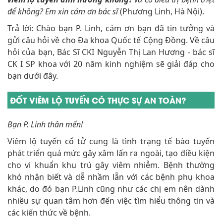
để không? Em xin cám ơn bác sĩ
(Phương Linh, Hà Nội).
Trả lời: Chào bạn P. Linh, cám ơn bạn đã tin tưởng và
gửi câu hỏi về cho Đa khoa Quốc tế Cộng Đồng. Về câu
hỏi của bạn, Bác Sĩ CKI Nguyễn Thị Lan Hương - bác sĩ
CK I SP khoa với 20 năm kinh nghiệm sẽ giải đáp cho
bạn dưới đây.
ĐỐT VIÊM LỘ TUYẾN CÓ THỰC SỰ AN TOÀN?
Bạn P. Linh thân mến!
Viêm lộ tuyến cổ tử cung là tình trạng tế bào tuyến
phát triển quá mức gây xâm lấn ra ngoài, tạo điều kiện
cho vi khuẩn khu trú gây viêm nhiễm. Bệnh thường
khó nhận biết và dễ nhầm lẫn với các bệnh phụ khoa
khác, do đó bạn P.Linh cũng như các chị em nên dành
nhiều sự quan tâm hơn đến việc tìm hiểu thông tin và
các kiến thức về bệnh.