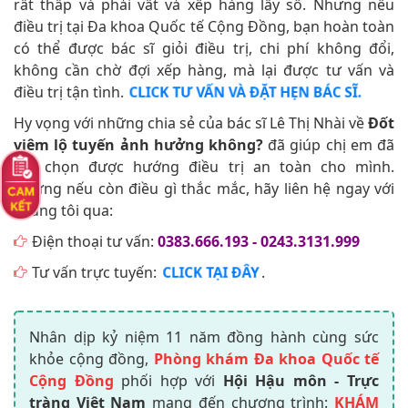
rất thấp và phải vất vả xếp hàng lấy số. Nhưng nếu
điều trị tại Đa khoa Quốc tế Cộng Đồng, bạn hoàn toàn
có thể được bác sĩ giỏi điều trị, chi phí không đổi,
không cần chờ đợi xếp hàng, mà lại được tư vấn và
điều trị tận tình.
CLICK TƯ VẤN VÀ ĐẶT HẸN BÁC SĨ.
Hy vọng với những chia sẻ của bác sĩ Lê Thị Nhài về
Đốt
viêm lộ tuyến ảnh hưởng không?
đã giúp chị em đã
lựa chọn được hướng điều trị an toàn cho mình.
Nhưng nếu còn điều gì thắc mắc, hãy liên hệ ngay với
chúng tôi qua:
Điện thoại tư vấn:
0383.666.193 - 0243.3131.999
Tư vấn trực tuyến:
.
CLICK TẠI ĐÂY
Nhân dịp kỷ niệm 11 năm đồng hành cùng sức
khỏe cộng đồng,
Phòng khám Đa khoa Quốc tế
Cộng Đồng
phối hợp với
Hội Hậu môn - Trực
tràng Việt Nam
mang đến chương trình:
KHÁM