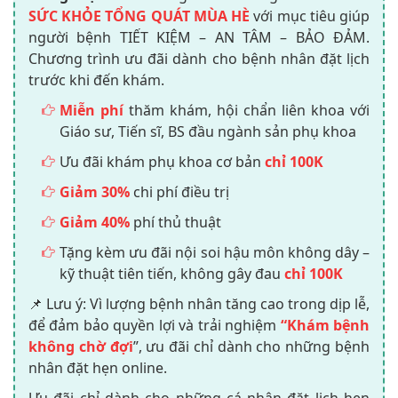
SỨC KHỎE TỔNG QUÁT MÙA HÈ
với mục tiêu giúp
người bệnh TIẾT KIỆM – AN TÂM – BẢO ĐẢM.
Chương trình ưu đãi dành cho bệnh nhân đặt lịch
trước khi đến khám.
Miễn phí
thăm khám, hội chẩn liên khoa với
Giáo sư, Tiến sĩ, BS đầu ngành sản phụ khoa
Ưu đãi khám phụ khoa cơ bản
chỉ 100K
Giảm 30%
chi phí điều trị
Giảm 40%
phí thủ thuật
Tặng kèm ưu đãi nội soi hậu môn không dây –
kỹ thuật tiên tiến, không gây đau
chỉ 100K
📌 Lưu ý: Vì lượng bệnh nhân tăng cao trong dịp lễ,
để đảm bảo quyền lợi và trải nghiệm
“Khám bệnh
không chờ đợi
”, ưu đãi chỉ dành cho những bệnh
nhân đặt hẹn online.
Ưu đãi chỉ dành cho những cá nhân đặt lịch hẹn