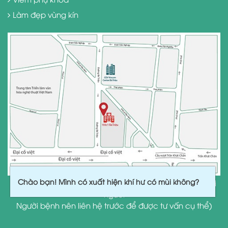
Làm đẹp vùng kín
Chào bạn! Mình có xuất hiện khí hư có mùi không?
(Hiệu quả điều trị và hồi phục tùy thuộc vào cơ địa mỗi
người
Người bệnh nên liên hệ trước để được tư vấn cụ thể)