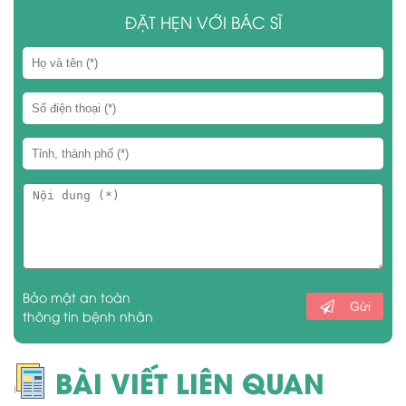
ĐẶT HẸN VỚI BÁC SĨ
Bảo mật an toàn
Gửi
thông tin bệnh nhân
BÀI VIẾT LIÊN QUAN