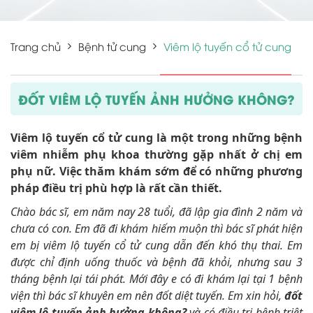
Trang chủ
Bệnh tử cung
Viêm lộ tuyến cổ tử cung
ĐỐT VIÊM LỘ TUYẾN ẢNH HƯỞNG KHÔNG?
Viêm lộ tuyến cổ tử cung là một trong những bệnh
viêm nhiễm phụ khoa thường gặp nhất ở chị em
phụ nữ. Việc thăm khám sớm để có những phương
pháp điều trị phù hợp là rất cần thiết.
Chào bác sĩ, em năm nay 28 tuổi, đã lập gia đình 2 năm và
chưa có con. Em đã đi khám hiếm muộn thì bác sĩ phát hiện
em bị viêm lộ tuyến cổ tử cung dẫn đến khó thụ thai. Em
được chỉ định uống thuốc và bệnh đã khỏi, nhưng sau 3
tháng bệnh lại tái phát. Mới đây e có đi khám lại tại 1 bệnh
viện thì bác sĩ khuyên em nên đốt diệt tuyến. Em xin hỏi,
đốt
viêm lộ tuyến ảnh hưởng không?
và có điều trị bệnh triệt