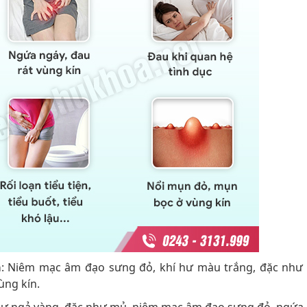
a
: Niêm mạc âm đạo sưng đỏ, khí hư màu trắng, đặc như
ùng kín.