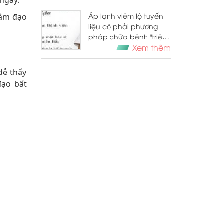
ngáy.
Áp lạnh viêm lộ tuyến
 âm đạo
liệu có phải phương
pháp chữa bệnh "triệt
để"?
Xem thêm
dễ thấy
đạo bất