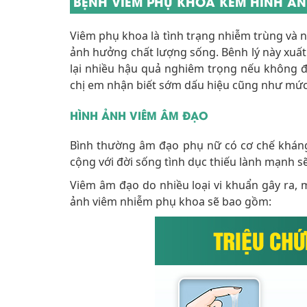
BỆNH VIÊM PHỤ KHOA KÈM HÌNH ẢNH
Viêm phụ khoa là tình trạng nhiễm trùng và n
ảnh hưởng chất lượng sống. Bênh lý này xuất 
lại nhiều hậu quả nghiêm trọng nếu không đ
chị em nhận biết sớm dấu hiệu cũng như mức
HÌNH ẢNH VIÊM ÂM ĐẠO
Bình thường âm đạo phụ nữ có cơ chế kháng 
cộng với đời sống tình dục thiếu lành mạnh s
Viêm âm đạo do nhiều loại vi khuẩn gây ra, m
ảnh viêm nhiễm phụ khoa sẽ bao gồm: