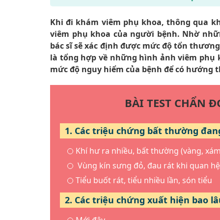
Khi đi khám viêm phụ khoa, thông qua khám
viêm phụ khoa của người bệnh. Nhờ những
bác sĩ sẽ xác định được mức độ tổn thương
là tổng hợp về những hình ảnh viêm phụ k
mức độ nguy hiểm của bệnh để có hướng
BÀI TEST CHẨN 
1. Các triệu chứng bất thường đan
Khí hư ra nhiều, bất thường (vàng, xá
Vùng kín sưng đỏ, đau rát khi quan hệ
Tiểu buốt rát, tiểu nhiều lần, són tiểu
2. Các triệu chứng xuất hiện bao lâ