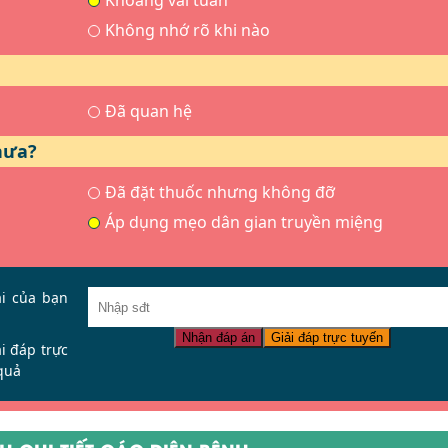
Khoảng vài tuần
Không nhớ rõ khi nào
Đã quan hệ
hưa?
Đã đặt thuốc nhưng không đỡ
Áp dụng mẹo dân gian truyền miệng
ại của bạn
Nhận đáp án
Giải đáp trực tuyến
ải đáp trực
quả