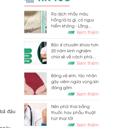
Ra dịch nhầy màu
hồng là bị gì, có nguy
hiểm không - Lắng
nghe bác sĩ giải đáp
Xem thêm
Bác sĩ chuyên khoa hơn
20 năm kinh nghiệm
chia sẻ về cách phá
thai 4 tuần tuổi an toàn
Xem thêm
bằng thuốc
Băng vệ sinh, tác nhân
gây viêm ngứa vùng kín
đáng gờm
Xem thêm
Nên phá thai bằng
 bã đậu
thuốc hay phẫu thuật
hút thai tốt
Xem thêm