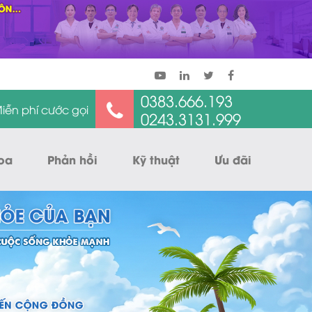
0383.666.193
iễn phí cước gọi
0243.3131.999
oa
Phản hồi
Kỹ thuật
Ưu đãi