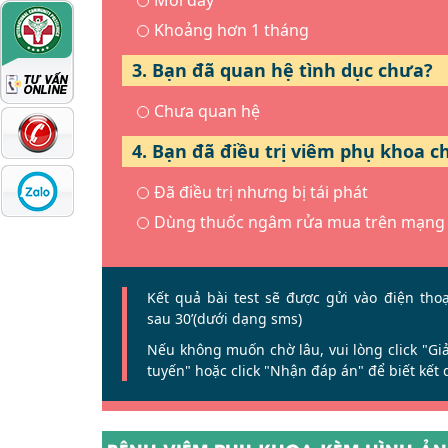
Mới đây
Khoảng hơn 1 tháng
3. Bạn đã quan hệ tình dục chưa?
Chưa quan hệ
4. Bạn đã điều trị viêm phụ khoa c
Đã điều trị nhưng bị tái phát
Dùng thuốc ngâm rửa mua trên mạng
Kết quả bài test sẽ được gửi vào điện tho
sau 30’(dưới dạng sms)
Nếu không muốn chờ lâu, vui lòng click
"Gi
tuyến"
hoặc click
"Nhận đáp án"
để biết kết 