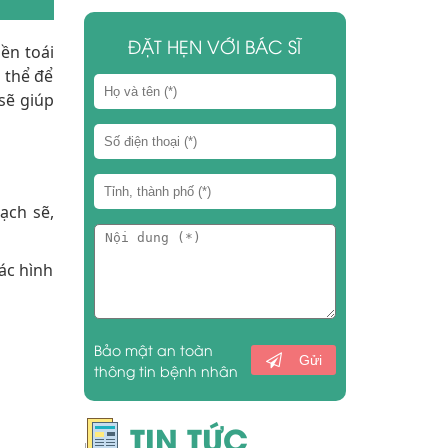
ĐẶT HẸN VỚI BÁC SĨ
ền toái
 thể để
sẽ giúp
ạch sẽ,
ác hình
Bảo mật an toàn
Gửi
thông tin bệnh nhân
TIN TỨC