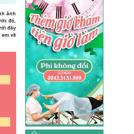
nh ảnh
́c đó,
ưới đây
̣ em về