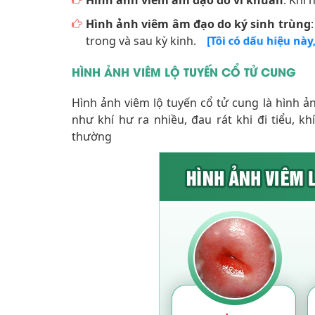
Hình ảnh viêm âm đạo do vi khuẩn
: Khí
Hình ảnh viêm âm đạo do ký sinh trùng
trong và sau kỳ kinh.
[Tôi có dấu hiệu này,
HÌNH ẢNH VIÊM LỘ TUYẾN CỔ TỬ CUNG
Hình ảnh viêm lộ tuyến cổ tử cung là hình 
như khí hư ra nhiều, đau rát khi đi tiểu,
thường