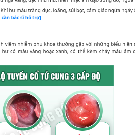
 hư ngả vàng, đặc như mủ, niêm mạc âm đạo sưng đỏ, ngứa 
: Khí hư màu trắng đục, loãng, sủi bọt, cảm giác ngứa ngáy
 cần bác sĩ hỗ trợ]
ảnh viêm nhiễm phụ khoa thường gặp với những biểu hiện 
 khí hư có màu vàng hoặc xanh, có thể kèm chảy máu âm 