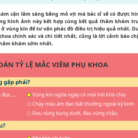
 cận lâm sàng bằng mỏ vịt mà bác sĩ sẽ có được hì
 hình ảnh này kết hợp cùng kết quả thăm khám trươ
 ở vùng kín để tư vấn phác đồ điều trị hiệu quả nhất. D
hoa chính xác và chi tiết nhất, cũng là lời cảnh báo chi
 thăm khám sớm nhất.
ĐOÁN TỶ LỆ MẮC VIÊM PHỤ KHOA
g gặp phải?
m đục,…
Vùng kín ngứa ngáy có mùi hôi khó chịu
Chảy máu âm đạo bất thường ngoài kỳ kinh
Đau vùng bụng dưới, đau vùng chậu
u?