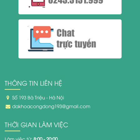
0243.3131.999
Chat
trực tuyến
THÔNG TIN LIÊN HỆ
Số 193 Bà Triệu - Hà Nội
dakhoacongdong193@gmail.com
THỜI GIAN LÀM VIỆC
Làm việc từ:
8:00 - 20:00