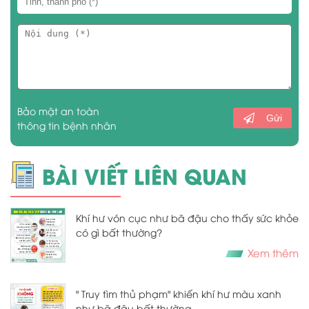
Bảo mật an toàn
Gửi
thông tin bệnh nhân
BÀI VIẾT LIÊN QUAN
Khí hư vón cục như bã đậu cho thấy sức khỏe
có gì bất thường?
Xem thêm
" Truy tìm thủ phạm" khiến khí hư màu xanh
như bã đậu bất thường