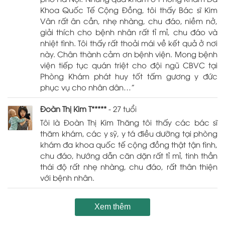
Khoa Quốc Tế Cộng Đồng, tôi thấy Bác sĩ Kim
Vân rất ân cần, nhẹ nhàng, chu đáo, niềm nở,
giải thích cho bệnh nhân rất tỉ mỉ, chu đáo và
nhiệt tình. Tôi thấy rất thoải mái về kết quả ở nơi
này. Chân thành cảm ơn bệnh viện. Mong bệnh
viện tiếp tục quán triệt cho đội ngũ CBVC tại
Phòng Khám phát huy tốt tấm gương y đức
phục vụ cho nhân dân…”
Đoàn Thị Kim T*****
- 27 tuổi
Tôi là Đoàn Thị Kim Thăng tôi thấy các bác sĩ
thăm khám, các y sỹ, y tá điều dưỡng tại phòng
khám đa khoa quốc tế cộng đồng thật tận tình,
chu đáo, hướng dẫn căn dặn rất tỉ mỉ, tinh thần
thái độ rất nhẹ nhàng, chu đáo, rất thân thiện
với bệnh nhân.
Xem thêm