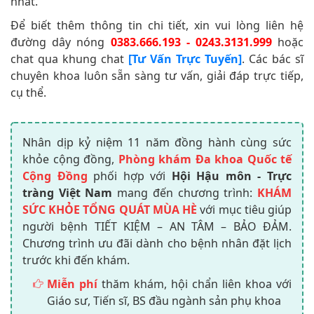
nhất.
Để biết thêm thông tin chi tiết, xin vui lòng liên hệ
đường dây nóng
0383.666.193 - 0243.3131.999
hoặc
chat qua khung chat
[Tư Vấn Trực Tuyến]
. Các bác sĩ
chuyên khoa luôn sẵn sàng tư vấn, giải đáp trực tiếp,
cụ thể.
Nhân dịp kỷ niệm 11 năm đồng hành cùng sức
khỏe cộng đồng,
Phòng khám Đa khoa Quốc tế
Cộng Đồng
phối hợp với
Hội Hậu môn - Trực
tràng Việt Nam
mang đến chương trình:
KHÁM
SỨC KHỎE TỔNG QUÁT MÙA HÈ
với mục tiêu giúp
người bệnh TIẾT KIỆM – AN TÂM – BẢO ĐẢM.
Chương trình ưu đãi dành cho bệnh nhân đặt lịch
trước khi đến khám.
Miễn phí
thăm khám, hội chẩn liên khoa với
Giáo sư, Tiến sĩ, BS đầu ngành sản phụ khoa