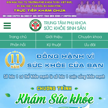
TRUNG TÂM PHỤ KHOA
SỨC KHỎE SINH SẢN
Trang chủ
Giới thiệu
Chuyên khoa
Phản hồi
Kỹ thuật
Ưu đãi