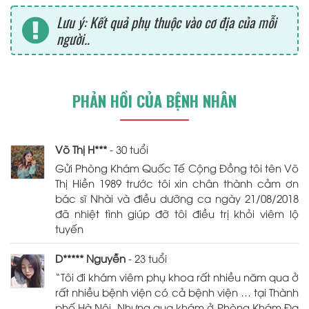
Lưu ý: Kết quả phụ thuộc vào cơ địa của mỗi
người..
PHẢN HỒI CỦA BỆNH NHÂN
Võ Thị H***
- 30 tuổi
Gửi Phòng Khám Quốc Tế Cộng Đồng tôi tên Võ
Thị Hiền 1989 trước tôi xin chân thành cảm ơn
bác sĩ Nhài và điều dưỡng ca ngày 21/08/2018
đã nhiệt tình giúp đỡ tôi điều trị khỏi viêm lộ
tuyến
D***** Nguyễn
- 23 tuổi
“Tôi đi khám viêm phụ khoa rất nhiều năm qua ở
rất nhiều bệnh viện có cả bệnh viện … tại Thành
phố Hà Nội. Nhưng qua khám ở Phòng Khám Đa