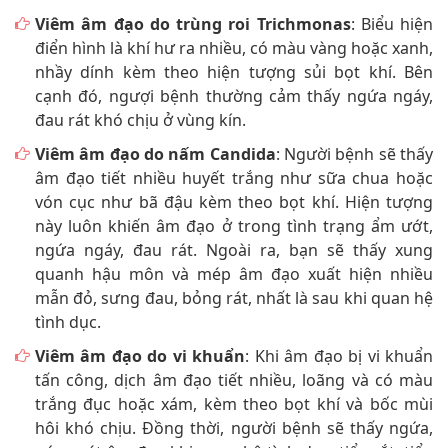
Viêm âm đạo do trùng roi Trichmonas
: Biểu hiện
điển hình là khí hư ra nhiều, có màu vàng hoặc xanh,
nhầy dính kèm theo hiện tượng sủi bọt khí. Bên
cạnh đó, ngượi bệnh thường cảm thấy ngứa ngáy,
đau rát khó chịu ở vùng kín.
Viêm âm đạo do nấm Candida
: Người bệnh sẽ thấy
âm đạo tiết nhiều huyết trắng như sữa chua hoặc
vón cục như bã đậu kèm theo bọt khí. Hiện tượng
này luôn khiến âm đạo ở trong tình trạng ẩm ướt,
ngứa ngáy, đau rát. Ngoài ra, bạn sẽ thấy xung
quanh hậu môn và mép âm đạo xuất hiện nhiều
mẫn đỏ, sưng đau, bỏng rát, nhất là sau khi quan hệ
tình dục.
Viêm âm đạo do vi khuẩn
: Khi âm đạo bị vi khuẩn
tấn công, dịch âm đạo tiết nhiều, loãng và có màu
trắng đục hoặc xám, kèm theo bọt khí và bốc mùi
hôi khó chịu. Đồng thời, người bệnh sẽ thấy ngứa,