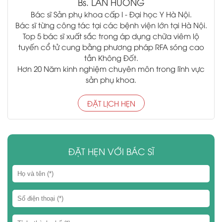
Bs.
LAN HƯƠNG
Bác sĩ Sản phụ khoa cấp I - Đại học Y Hà Nội.
Bác sĩ từng công tác tại các bệnh viện lớn tại Hà Nội.
Top 5 bác sĩ xuất sắc trong áp dụng chữa viêm lộ
tuyến cổ tử cung bằng phương pháp RFA sóng cao
tần Không Đốt.
Hơn 20 Năm kinh nghiệm chuyên môn trong lĩnh vực
sản phụ khoa.
ĐẶT LỊCH HẸN
ĐẶT HẸN VỚI BÁC SĨ