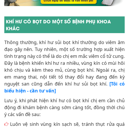
KHÍ HƯ CÓ BỌT DO MỘT SỐ BỆNH PHỤ KHOA
KHÁC
Thông thường, khí hư sủi bọt khí thường do viêm âm
đạo gây nên. Tuy nhiên, một số trường hợp xuất hiện
tình trạng này có thể là do chị em mắc viêm cổ tử cung.
Đây là bệnh khiến khí hư ra nhiều, vùng kín có mùi hôi
khó chịu và kèm theo mủ, cùng bọt khí. Ngoài ra, chị
em mang thai, nội tiết tố thay đổi hay đang đến kỳ
nguyệt san cũng dẫn đến khí hư sủi bọt khí.
[Tôi có
biểu hiện - cần tư vấn]
Lưu ý, khi phát hiện khí hư có bọt khí chị em cần chủ
động đi khám bệnh càng sớm càng tốt, đồng thời chú
ý các vấn đề sau:
Luôn vệ sinh vùng kín sạch sẽ, tránh thụt rửa quá