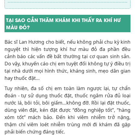
TẠI SAO CẦN THĂM KHÁM KHI THẤY RA KHÍ HƯ
MÀU ĐỎ?
Bác sĩ Lan Hương cho biết, nếu không phải chu kỳ kinh
nguyệt thì hiện tượng khí hư màu đỏ đa phần đều
cảnh báo các vấn đề bất thường tại cơ quan sinh sản.
Do vậy, khuyến cáo chị em tuyệt đối không tự ý điều trị
tại nhà dưới mọi hình thức, kháng sinh, mẹo dân gian
hay thuốc đặt…
Tuy nhiên, đa số chị em toàn làm ngược lại, tự chẩn
đoán - tự sử dụng thuốc đặt, thuốc ngâm rửa đủ loại
nước lá, bôi tỏi, bôi giấm…không đỡ. Rồi lại đặt thuốc,
dùng viên đặt, kén đặt được “đồng nghiệp tốt”, “hàng
xóm tốt” mách bảo. Đến khi viêm nhiễm trở nặng,
thậm chí viêm loét nhiễm trùng mới đi khám đã gặp
phải biến chứng đáng tiếc.