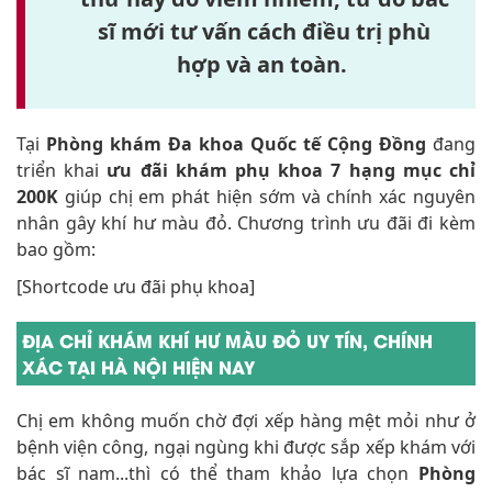
sĩ mới tư vấn cách điều trị phù
hợp và an toàn.
Tại
Phòng khám Đa khoa Quốc tế Cộng Đồng
đang
triển khai
ưu đãi khám phụ khoa 7 hạng mục chỉ
200K
giúp chị em phát hiện sớm và chính xác nguyên
nhân gây khí hư màu đỏ. Chương trình ưu đãi đi kèm
bao gồm:
[Shortcode ưu đãi phụ khoa]
ĐỊA CHỈ KHÁM KHÍ HƯ MÀU ĐỎ UY TÍN, CHÍNH
XÁC TẠI HÀ NỘI HIỆN NAY
Chị em không muốn chờ đợi xếp hàng mệt mỏi như ở
bệnh viện công, ngại ngùng khi được sắp xếp khám với
bác sĩ nam...thì có thể tham khảo lựa chọn
Phòng