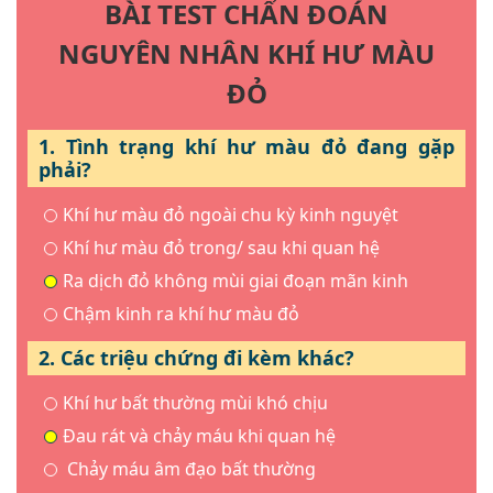
BÀI TEST CHẨN ĐOÁN
NGUYÊN NHÂN KHÍ HƯ MÀU
ĐỎ
1. Tình trạng khí hư màu đỏ đang gặp
phải?
Khí hư màu đỏ ngoài chu kỳ kinh nguyệt
Khí hư màu đỏ trong/ sau khi quan hệ
Ra dịch đỏ không mùi giai đoạn mãn kinh
Chậm kinh ra khí hư màu đỏ
2. Các triệu chứng đi kèm khác?
Khí hư bất thường mùi khó chịu
Đau rát và chảy máu khi quan hệ
Chảy máu âm đạo bất thường