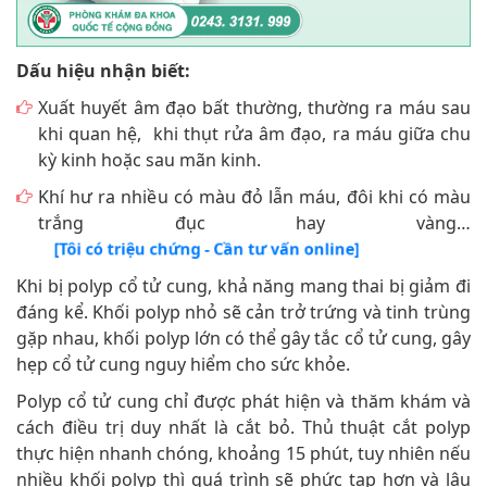
Dấu hiệu nhận biết:
Xuất huyết âm đạo bất thường, thường ra máu sau
khi quan hệ, khi thụt rửa âm đạo, ra máu giữa chu
kỳ kinh hoặc sau mãn kinh.
Khí hư ra nhiều có màu đỏ lẫn máu, đôi khi có màu
trắng đục hay vàng…
[Tôi có triệu chứng - Cần tư vấn online]
Khi bị polyp cổ tử cung, khả năng mang thai bị giảm đi
đáng kể. Khối polyp nhỏ sẽ cản trở trứng và tinh trùng
gặp nhau, khối polyp lớn có thể gây tắc cổ tử cung, gây
hẹp cổ tử cung nguy hiểm cho sức khỏe.
Polyp cổ tử cung chỉ được phát hiện và thăm khám và
cách điều trị duy nhất là cắt bỏ. Thủ thuật cắt polyp
thực hiện nhanh chóng, khoảng 15 phút, tuy nhiên nếu
nhiều khối polyp thì quá trình sẽ phức tạp hơn và lâu