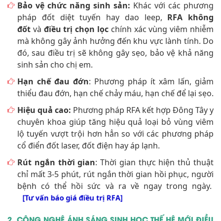
Bảo vệ chức năng sinh sản:
Khác với các phương
pháp đốt diệt tuyến hay dao leep,
RFA không
đốt
và
điều trị chọn lọc
chính xác vùng viêm nhiễm
mà không gây ảnh hưởng đến khu vực lành tính. Do
đó, sau điều trị sẽ không gây sẹo, bảo vệ khả năng
sinh sản cho chị em.
Hạn chế đau đớn
: Phương pháp ít xâm lấn, giảm
thiểu đau đớn, hạn chế chảy máu, hạn chế để lại sẹo.
Hiệu quả cao:
Phương pháp RFA kết hợp Đông Tây y
chuyên khoa giúp tăng hiệu quả loại bỏ vùng viêm
lộ tuyến vượt trội hơn hẳn so với các phương pháp
cổ điển đốt laser, đốt điện hay áp lạnh.
Rút ngắn thời gian
: Thời gian thực hiện thủ thuật
chỉ mất 3-5 phút, rút ngắn thời gian hồi phục, người
bệnh có thể hồi sức và ra về ngay trong ngày.
[Tư vấn báo giá điều trị RFA]
2. CÔNG NGHỆ ÁNH SÁNG SINH HỌC THẾ HỆ MỚI ĐIỀU