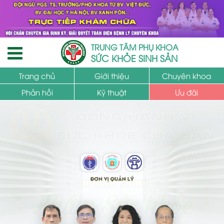
TRUNG TÂM PHỤ KHOA
SỨC KHỎE SINH SẢN
Trang chủ
Giới thiệu
Chuyên khoa
Phản hồi
Kỹ thuật
Ưu đãi