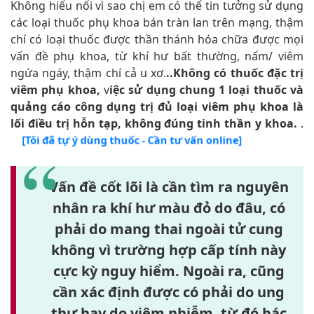
Không hiểu nổi vì sao chị em có thể tin tưởng sử dụng
các loại thuốc phụ khoa bán tràn lan trên mạng, thậm
chí có loại thuốc được thần thánh hóa chữa được mọi
vấn đề phụ khoa, từ khí hư bất thường, nấm/ viêm
ngứa ngáy, thậm chí cả u xơ.
..Không có thuốc đặc trị
viêm phụ khoa,
v
iệc sử dụng chung 1 loại thuốc và
quảng cáo công dụng trị đủ loại viêm phụ khoa là
lối điều trị hỗn tạp, không đúng tinh thần y khoa.
.
[Tôi đã tự ý dùng thuốc - Cần tư vấn online]
Vấn đề cốt lõi là cần tìm ra nguyên
nhân ra khí hư màu đỏ do đâu, có
phải do mang thai ngoài tử cung
không vì trường hợp cấp tính này
cực kỳ nguy hiểm. Ngoài ra, cũng
cần xác định được có phải do ung
thư hay do viêm nhiễm, từ đó bác