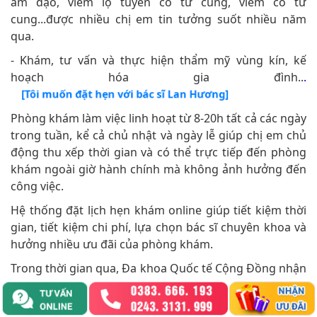
âm đạo, viêm lộ tuyến cổ tử cung, viêm cổ tử
cung...được nhiều chị em tin tưởng suốt nhiều năm
qua.
- Khám, tư vấn và thực hiện thẩm mỹ vùng kín, kế
hoạch hóa gia đình..
.
[Tôi muốn đặt hẹn với bác sĩ Lan Hương]
Phòng khám làm việc linh hoạt từ 8-20h tất cả các ngày
trong tuần, kể cả chủ nhật và ngày lễ giúp chị em chủ
động thu xếp thời gian và có thể trực tiếp đến phòng
khám ngoài giờ hành chính mà không ảnh hưởng đến
công việc.
Hệ thống đặt lịch hẹn khám online giúp tiết kiệm thời
gian, tiết kiệm chi phí, lựa chọn bác sĩ chuyên khoa và
hưởng nhiều ưu đãi của phòng khám.
Trong thời gian qua, Đa khoa Quốc tế Cộng Đồng nhận
được rất nhiều phản hồi của chị em sau khi hỗ trợ điều
trị viêm phụ khoa tại đây. Dù là trường hợp bệnh nặng