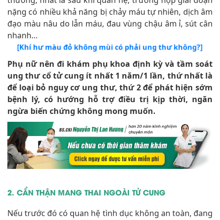
thường, nhất là sau khi quan hệ; trường hợp giai đoạn
nặng có nhiều khả năng bị chảy máu tự nhiên, dịch âm
đạo màu nâu do lẫn máu, đau vùng chậu âm ỉ, sút cân
nhanh…
[Khí hư màu đỏ không mùi có phải ung thư không?]
Phụ nữ nên đi khám phụ khoa định kỳ và tầm soát
ung thư cổ tử cung ít nhất 1 năm/1 lần, thứ nhất là
để loại bỏ nguy cơ ung thư, thứ 2 để phát hiện sớm
bệnh lý, có hướng hỗ trợ điều trị kịp thời, ngăn
ngừa biến chứng không mong muốn.
2. CẨN THẬN MANG THAI NGOÀI TỬ CUNG
Nếu trước đó có quan hệ tình dục không an toàn, đang