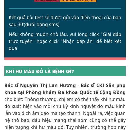
Kết quả bài test sẽ được gửi vào điện thoại của bạn
sau 30’(dưới dạng sms)
Nếu không muốn chờ lâu, vui lòng click
"Giải đáp
trực tuyến"
hoặc click
"Nhận đáp án"
để biết kết
quả
KHÍ HƯ MÀU ĐỎ LÀ BỆNH GÌ?
Bác sĩ Nguyễn Thị Lan Hương - Bác sĩ CKI Sản phụ
khoa tại Phòng khám Đa khoa Quốc tế Cộng Đồng
cho biết: Thông thường, chị em có thể thấy khí hư màu
đỏ xuất hiện vào mỗi chu kỳ kinh nguyệt do máu kinh
lẫn vào dịch âm đạo mà tạo thành. Ngoài ra, việc quan
hệ thô bạo, dấu hiệu mang thai sớm cũng có thể gây
hiện tượng khí hư màu đỏ. Tuy nhiên, trường hợp này