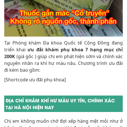
Tại Phòng khám Đa khoa Quốc tế Cộng Đồng đang
triển khai
ưu đãi khám phụ khoa 7 hạng mục chỉ
200K
(giá gốc ) giúp chị em phát hiện sớm và chính xác
nguyên nhân ra khí hư màu nâu. Chương trình ưu đãi
đi kèm bao gồm:
[Shortcode ưu đãi phụ khoa]
ĐỊA CHỈ KHÁM KHÍ HƯ MÀU UY TÍN, CHÍNH XÁC
TẠI HÀ NỘI HIỆN NAY
Chị em không muốn chờ đợi xếp hàng mệt mỏi như ở