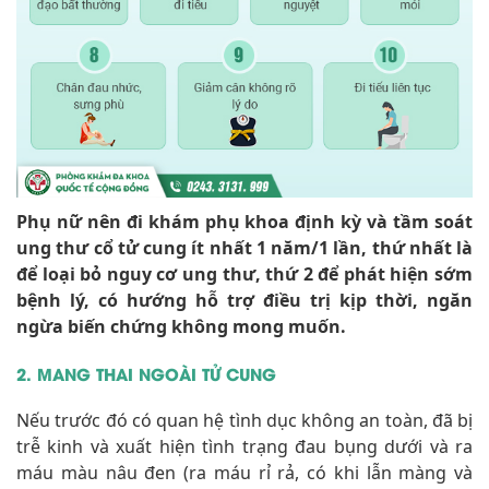
Phụ nữ nên đi khám phụ khoa định kỳ và tầm soát
ung thư cổ tử cung ít nhất 1 năm/1 lần, thứ nhất là
để loại bỏ nguy cơ ung thư, thứ 2 để phát hiện sớm
bệnh lý, có hướng hỗ trợ điều trị kịp thời, ngăn
ngừa biến chứng không mong muốn.
2. MANG THAI NGOÀI TỬ CUNG
Nếu trước đó có quan hệ tình dục không an toàn, đã bị
trễ kinh và xuất hiện tình trạng đau bụng dưới và ra
máu màu nâu đen (ra máu rỉ rả, có khi lẫn màng và