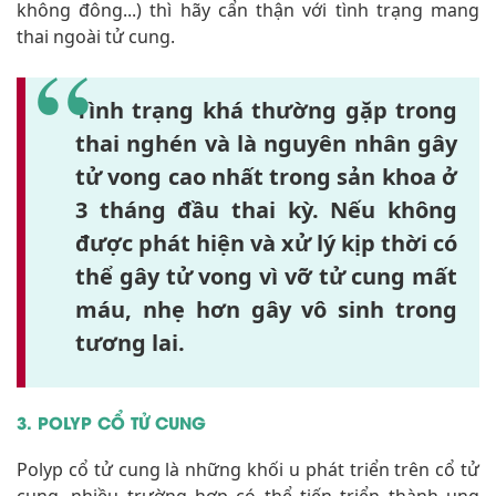
không đông...) thì hãy cẩn thận với tình trạng mang
thai ngoài tử cung.
Tình trạng khá thường gặp trong
thai nghén và là nguyên nhân gây
tử vong cao nhất trong sản khoa ở
3 tháng đầu thai kỳ. Nếu không
được phát hiện và xử lý kịp thời có
thể gây tử vong vì vỡ tử cung mất
máu, nhẹ hơn gây vô sinh trong
tương lai.
3. POLYP CỔ TỬ CUNG
Polyp cổ tử cung là những khối u phát triển trên cổ tử
cung, nhiều trường hợp có thể tiến triển thành ung