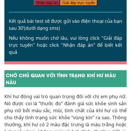
Nhận đáp án
Giải đáp trực tuyến
Kết quả bài test sẽ được gửi vào điện thoại của bạn
sau 30’(dưới dạng sms)
Nếu không muốn chờ lâu, vui lòng click
"Giải đáp
trực tuyến"
hoặc click
"Nhận đáp án"
để biết kết
quả
CHỚ CHỦ QUAN VỚI TÌNH TRẠNG KHÍ HƯ MÀU
NÂU
Khí hư đóng vai trò quan trọng đối với chị em phụ nữ.
Nó được coi là “thước đo” đánh giá sức khỏe sinh sản
phụ nữ bởi màu sắc, mùi, tính chất của khí hư có thể
cho thấy tình trạng sức khỏe “vùng kín” ra sao. Thông
thường, khí hư có 2 màu đặc trưng là màu trắng hoặc