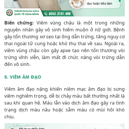
Biến chứng:
Viêm vùng chậu là một trong những
nguyên nhân gây vô sinh hiếm muộn ở nữ giới. Bệnh
gây tổn thương xơ sẹo tại ống dẫn trứng, tăng nguy cơ
thai ngoài tử cung hoặc khó thụ thai về sau. Ngoài ra,
viêm vùng chậu còn gây apxe tạo nên tổn thương vòi
trứng vĩnh viễn, làm mất đi chức năng vòi trứng dẫn
đến vô sinh.
5. VIÊM ÂM ĐẠO
Viêm âm đạo nặng khiến niêm mạc âm đạo bị sưng
viêm nghiêm trọng, dễ bị chảy máu bất thường nhất là
sau khi quan hệ. Máu lẫn vào dịch âm đạo gây ra tình
trạng dịch màu nâu hoặc sẫm màu có mùi hôi khó
chịu.