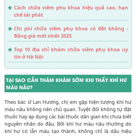
Cách chữa viêm phụ khoa hiệu quả cao, hạn
chế tái phát
Chi phí chữa viêm phụ khoa có đắt không -
Bảng giá mới nhất 2025
Top 10 địa chỉ khám chữa viêm phụ khoa uy
tín ở Hà Nội
TẠI SAO CẦN THĂM KHÁM SỚM KHI THẤY KHÍ HƯ
MÀU NÂU?
Theo bác sĩ Lan Hương, chị em gặp hiện tượng khí hư
màu nâu không nên chủ quan. Tuyệt đối không tự đặt
thuốc hay áp dụng các bài thuốc dân gian khi chưa biết
nguyên nhân do đâu. Bởi khí hư màu nâu thường do
khí hư có lẫn máu tạo thành, không chỉ là dấu hiệu