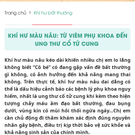
Trang chủ
Khí hư bất thường
KHÍ HƯ MÀU NÂU: TỪ VIÊM PHỤ KHOA ĐẾN
UNG THƯ CỔ TỬ CUNG
Khí hư màu nâu kéo dài khiến nhiều chị em lo lắng
không biết “Cô bé” có đang gặp vấn đề bất thường
gì không, có ảnh hưởng đến khả năng mang thai
không. Trên thực tế, khí hư màu nâu dai dẳng có
thể là dấu hiệu cảnh báo các bệnh lý phụ khoa nguy
hiểm, nhất là ung thư cổ tử cung khi kèm theo hiện
tượng chảy máu âm đạo bất thường, đau bụng
dưới, vùng kín có mùi hôi thối ngứa ngáy…Chị em
cần chủ động đi thăm khám xác định đúng nguyên
nhân gây bệnh, điều trị kịp thời bảo vệ sức khỏe và
khả năng sinh sản của chính mình.