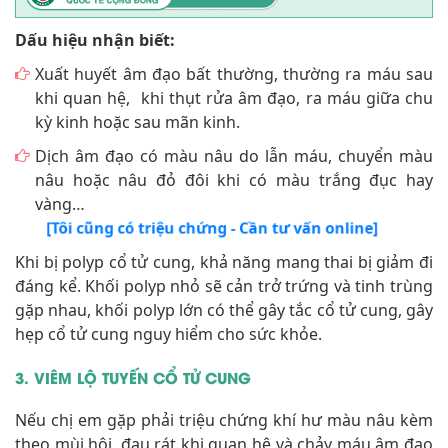
Dấu hiệu nhận biết:
Xuất huyết âm đạo bất thường, thường ra máu sau
khi quan hệ, khi thụt rửa âm đạo, ra máu giữa chu
kỳ kinh hoặc sau mãn kinh.
Dịch âm đạo có màu nâu do lẫn máu, chuyển màu
nâu hoặc nâu đỏ đôi khi có màu trắng đục hay
vàng…
[Tôi cũng có triệu chứng - Cần tư vấn online]
Khi bị polyp cổ tử cung, khả năng mang thai bị giảm đi
đáng kể. Khối polyp nhỏ sẽ cản trở trứng và tinh trùng
gặp nhau, khối polyp lớn có thể gây tắc cổ tử cung, gây
hẹp cổ tử cung nguy hiểm cho sức khỏe.
3. VIÊM LỘ TUYẾN CỔ TỬ CUNG
Nếu chị em gặp phải triệu chứng khí hư màu nâu kèm
theo mùi hôi, đau rát khi quan hệ và chảy máu âm đạo