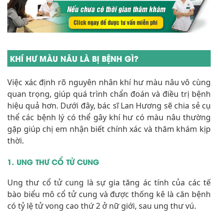
KHÍ HƯ MÀU NÂU LÀ BỊ BỆNH GÌ?
Việc xác định rõ nguyên nhân khí hư màu nâu vô cùng
quan trọng, giúp quá trình chẩn đoán và điều trị bệnh
hiệu quả hơn. Dưới đây, bác sĩ Lan Hương sẽ chia sẻ cụ
thể các bệnh lý có thể gây khí hư có màu nâu thường
gặp giúp chị em nhận biết chính xác và thăm khám kịp
thời.
1. UNG THƯ CỔ TỬ CUNG
Ung thư cổ tử cung là sự gia tăng ác tính của các tế
bào biểu mô cổ tử cung và được thống kê là căn bệnh
có tỷ lệ tử vong cao thứ 2 ở nữ giới, sau ung thư vú.