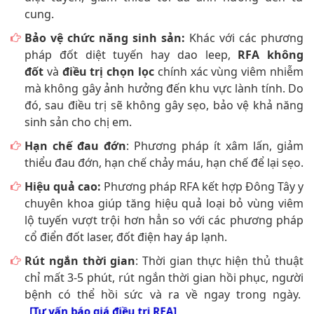
cung.
Bảo vệ chức năng sinh sản:
Khác với các phương
pháp đốt diệt tuyến hay dao leep,
RFA không
đốt
và
điều trị chọn lọc
chính xác vùng viêm nhiễm
mà không gây ảnh hưởng đến khu vực lành tính. Do
đó, sau điều trị sẽ không gây sẹo, bảo vệ khả năng
sinh sản cho chị em.
Hạn chế đau đớn
: Phương pháp ít xâm lấn, giảm
thiểu đau đớn, hạn chế chảy máu, hạn chế để lại sẹo.
Hiệu quả cao:
Phương pháp RFA kết hợp Đông Tây y
chuyên khoa giúp tăng hiệu quả loại bỏ vùng viêm
lộ tuyến vượt trội hơn hẳn so với các phương pháp
cổ điển đốt laser, đốt điện hay áp lạnh.
Rút ngắn thời gian
: Thời gian thực hiện thủ thuật
chỉ mất 3-5 phút, rút ngắn thời gian hồi phục, người
bệnh có thể hồi sức và ra về ngay trong ngày.
[Tư vấn báo giá điều trị RFA]