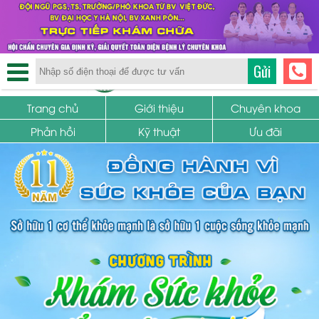
TRUNG TÂM PHỤ KHOA
Gửi
SỨC KHỎE SINH SẢN
Trang chủ
Giới thiệu
Chuyên khoa
Phản hồi
Kỹ thuật
Ưu đãi