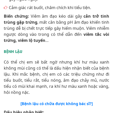
Cảm giác rát buốt, châm chích khi tiểu tiện.
Biến chứng:
Viêm âm đạo kéo dài gây
cản trở tinh
trùng gặp trứng
, mất cân bằng pH âm đạo khiến tinh
trùng dễ bị chết trực tiếp gây hiếm muộn. Viêm nhiễm
ngược dòng vào trong có thể dẫn đến
viêm tắc vòi
trứng, viêm lộ tuyến
…
BỆNH LẬU
Có thể chị em sẽ bất ngờ nhưng khí hư màu xanh
không mùi cũng có thể là dấu hiện nhận biết của bệnh
lậu. Khi mắc bệnh, chị em có các triệu chứng như đi
tiểu buốt, tiểu rắt, tiểu nóng, âm đạo chảy mủ, nước
tiểu có mùi khai mạnh, ra khí hư màu xanh hoặc vàng,
hôi nồng nặc.
[Bệnh lậu có chữa được không bác sĩ?]
Dấu hiệu nhận biết: