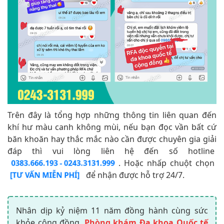
Trên đây là tổng hợp những thông tin liên quan đến
khí hư màu canh không mùi, nếu bạn đọc vần bất cứ
băn khoăn hay thắc mắc nào cần được chuyên gia giải
đáp thì vui lòng liên hệ đến số hotline
. Hoặc nhấp chuột chọn
0383.666.193 - 0243.3131.999
để nhận được hỗ trợ 24/7.
[TƯ VẤN MIỄN PHÍ]
Nhân dịp kỷ niệm 11 năm đồng hành cùng sức
khỏe cộng đồng,
Phòng khám Đa khoa Quốc tế