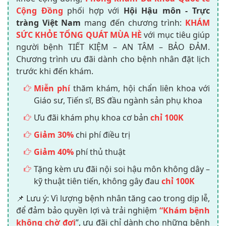
Cộng Đồng
phối hợp với
Hội Hậu môn - Trực
tràng Việt Nam
mang đến chương trình:
KHÁM
SỨC KHỎE TỔNG QUÁT MÙA HÈ
với mục tiêu giúp
người bệnh TIẾT KIỆM – AN TÂM – BẢO ĐẢM.
Chương trình ưu đãi dành cho bệnh nhân đặt lịch
trước khi đến khám.
Miễn phí
thăm khám, hội chẩn liên khoa với
Giáo sư, Tiến sĩ, BS đầu ngành sản phụ khoa
Ưu đãi khám phụ khoa cơ bản
chỉ 100K
Giảm 30%
chi phí điều trị
Giảm 40%
phí thủ thuật
Tặng kèm ưu đãi nội soi hậu môn không dây –
kỹ thuật tiên tiến, không gây đau
chỉ 100K
📌 Lưu ý: Vì lượng bệnh nhân tăng cao trong dịp lễ,
để đảm bảo quyền lợi và trải nghiệm
“Khám bệnh
không chờ đợi
”, ưu đãi chỉ dành cho những bệnh