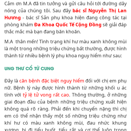
Cảm ơn M.A đã tin tưởng và gửi câu hỏi tới đường dây
nóng của chúng tôi. Sau đây
bác sĩ Nguyễn Thị Lan
Hương
- bác sĩ Sản phụ khoa hiện đang công tác tại
phòng khám
Đa Khoa Quốc Tế Cộng Đồng
sẽ giải đáp
thắc mắc mà bạn đang băn khoăn.
M.A thân mến! Tình trạng khí hư màu xanh không mùi
là một trong những triệu chứng bất thường, được hình
thành từ nhiều bệnh lý phụ khoa nguy hiểm như sau:
UNG THƯ CỔ TỬ CUNG
Đây là
căn bệnh đặc biệt nguy hiểm
đối với chị em phụ
nữ. Bệnh lý này được hình thành từ những khối u ác
tính với
tỷ lệ tử vong rất cao
. Thông thường, ở những
giai đoạn đầu của bệnh những triệu chứng xuất hiện
không quá rõ ràng. Phải đến khi chuyển nặng thì chị
em có thể nhận thấy một số những triệu chứng như
khí hư có màu xanh không mùi, đau nhức khung
xương, bị đi tiểu buốt, tiểu rắt và cơ thể luôn trong