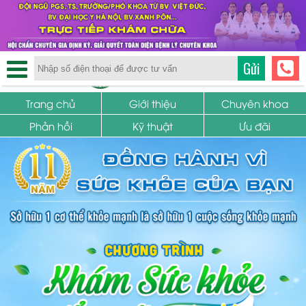
TRUNG TÂM PHỤ KHOA
Gửi
SỨC KHỎE SINH SẢN
Trang chủ
Giới thiệu
Chuyên khoa
Phản hồi
Kỹ thuật
Ưu đãi