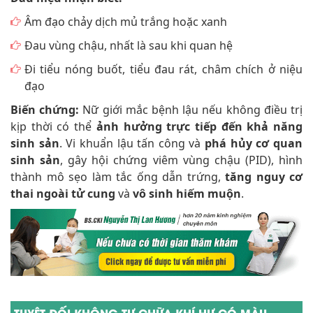
Âm đạo chảy dịch mủ trắng hoặc xanh
Đau vùng chậu, nhất là sau khi quan hệ
Đi tiểu nóng buốt, tiểu đau rát, châm chích ở niệu
đạo
Biến chứng:
Nữ giới mắc bệnh lậu nếu không điều trị
kịp thời có thể
ảnh hưởng trực tiếp đến khả năng
sinh sản
. Vi khuẩn lậu tấn công và
phá hủy cơ quan
sinh sản
, gây hội chứng viêm vùng chậu (PID), hình
thành mô sẹo làm tắc ống dẫn trứng,
tăng nguy cơ
thai ngoài tử cung
và
vô sinh hiếm muộn
.
TUYỆT ĐỐI KHÔNG TỰ CHỮA KHÍ HƯ CÓ MÀU