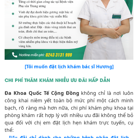
[Tôi muốn đặt lịch khám bác sĩ Hương]
CHI PHÍ THĂM KHÁM NHIỀU ƯU ĐÃI HẤP DẪN
Đa Khoa Quốc Tế Cộng Đồng
không chỉ là nơi luôn
công khai niêm yết toàn bộ mức phí một cách minh
bạch, rõ ràng mà hơn nữa, chi phí khám phụ khoa tại
phòng khám rất hợp lý với nhiều ưu đãi không thể bỏ
qua đối với chị em đặt lịch hẹn khám trực tuyến, cụ
thể:
[Ưu đãi chỉ dành cho những bệnh nhân đặt lịch