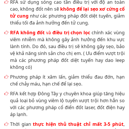
RFA sử dụng sóng cao tần điều trị với độ an toàn
cao, không đốt nên sẽ
không để lại sẹo xơ cứng cổ
tử cung
như các phương pháp đốt diệt tuyến, giảm
thiểu tối đa ảnh hưởng đến tử cung.
RFA không đốt
và
điều trị chọn lọc
chính xác vùng
viêm nhiễm mà không gây ảnh hưởng đến khu vực
lành tính. Do đó, sau điều trị sẽ không gây sẹo, bảo
vệ khả năng sinh sản cho chị em. ( Ưu điểm vượt trội
mà các phương pháp đốt diệt tuyến hay dao leep
không có)
Phương pháp ít xâm lấn, giảm thiểu đau đớn, hạn
chế chảy máu, hạn chế để lại sẹo.
RFA kết hợp Đông Tây y chuyên khoa giúp tăng hiệu
quả loại bỏ vùng viêm lộ tuyến vượt trội hơn hẳn so
với các phương pháp cổ điển đốt laser, đốt điện hay
áp lạnh.
Thời gian
thực hiện thủ thuật chỉ mất 3-5 phút
,