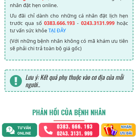
nhân đặt hẹn online.
Ưu đãi chỉ dành cho những cá nhân đặt lịch hẹn
trước qua số
0383.666.193
-
0243.3131.999
hoặc
tư vấn sức khỏe
TẠI ĐÂY
(Với những bệnh nhân không có mã khám ưu tiên
sẽ phải chi trả toàn bộ giá gốc)
Lưu ý: Kết quả phụ thuộc vào cơ địa của mỗi
người..
PHẢN HỒI CỦA BỆNH NHÂN
Võ Thị H***
- 30 tuổi