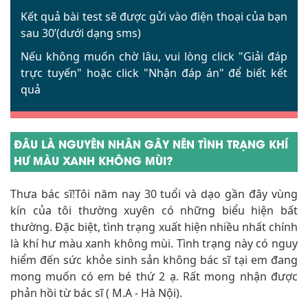
Kết quả bài test sẽ được gửi vào điện thoại của bạn
sau 30’(dưới dạng sms)
Nếu không muốn chờ lâu, vui lòng click
"Giải đáp
trực tuyến"
hoặc click
"Nhận đáp án"
để biết kết
quả
ĐÂU LÀ NGUYÊN NHÂN GÂY NÊN TÌNH TRẠNG KHÍ
HƯ MÀU XANH KHÔNG MÙI?
Thưa bác sĩ!Tôi năm nay 30 tuổi và dạo gần đây vùng
kín của tôi thường xuyên có những biểu hiện bất
thường. Đặc biệt, tình trạng xuất hiện nhiều nhất chính
là khí hư màu xanh không mùi. Tình trạng này có nguy
hiểm đến sức khỏe sinh sản không bác sĩ tại em đang
mong muốn có em bé thứ 2 ạ. Rất mong nhận được
phản hồi từ bác sĩ ( M.A - Hà Nội).