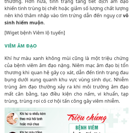
thường. Hơn nữa, tình trạng tăng tiết dịch âm đạo
khiến tinh trùng bị chết hoặc giảm số lượng chất lượng
nên khó thâm nhập vào tìm trứng dẫn đến nguy cơ
vô
sinh hiếm muộn
.
[Wiget bệnh Viêm lộ tuyến]
VIÊM ÂM ĐẠO
Khí hư màu xanh không mùi cũng là một triệu chứng
của bệnh viêm âm đạo nặng. Niêm mạc âm đạo bị tổn
thương khi quan hệ gây cọ xát, dẫn đến tình trạng đau
bụng dưới xung quanh khu vực vùng sinh dục. Nhiễm
trùng âm đạo thường xảy ra khi môi trường âm đạo
mất cân bằng, tạo điều kiện cho nấm, vi khuẩn, tạp
trùng, trùng roi có cơ hội tấn công gây viêm nhiễm.