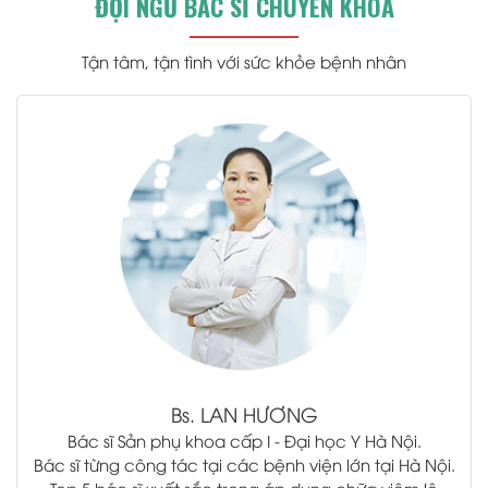
ĐỘI NGŨ BÁC SĨ CHUYÊN KHOA
Tận tâm, tận tình với sức khỏe bệnh nhân
.
Bs.
LAN HƯƠNG
Bác sĩ Sản phụ khoa cấp I - Đại học Y Hà Nội.
Bác sĩ từng công tác tại các bệnh viện lớn tại Hà Nội.