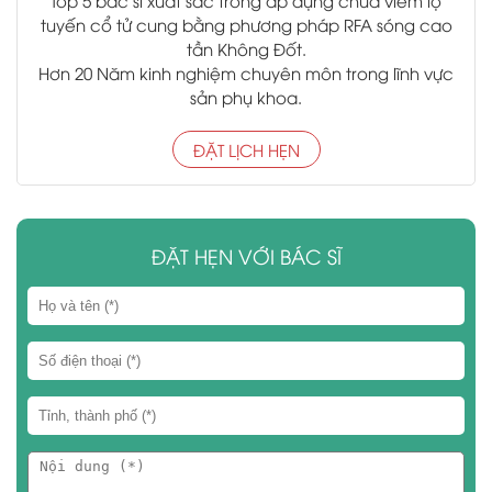
Top 5 bác sĩ xuất sắc trong áp dụng chữa viêm lộ
tuyến cổ tử cung bằng phương pháp RFA sóng cao
tần Không Đốt.
Hơn 20 Năm kinh nghiệm chuyên môn trong lĩnh vực
sản phụ khoa.
ĐẶT LỊCH HẸN
ĐẶT HẸN VỚI BÁC SĨ