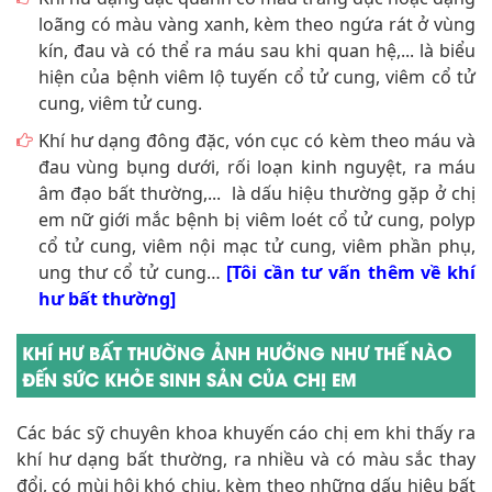
loãng có màu vàng xanh, kèm theo ngứa rát ở vùng
kín, đau và có thể ra máu sau khi quan hệ,... là biểu
hiện của bệnh viêm lộ tuyến cổ tử cung, viêm cổ tử
cung, viêm tử cung.
Khí hư dạng đông đặc, vón cục có kèm theo máu và
đau vùng bụng dưới, rối loạn kinh nguyệt, ra máu
âm đạo bất thường,... là dấu hiệu thường gặp ở chị
em nữ giới mắc bệnh bị viêm loét cổ tử cung, polyp
cổ tử cung, viêm nội mạc tử cung, viêm phần phụ,
ung thư cổ tử cung…
[Tôi cần tư vấn thêm về khí
hư bất thường]
KHÍ HƯ BẤT THƯỜNG ẢNH HƯỞNG NHƯ THẾ NÀO
ĐẾN SỨC KHỎE SINH SẢN CỦA CHỊ EM
Các bác sỹ chuyên khoa khuyến cáo chị em khi thấy ra
khí hư dạng bất thường, ra nhiều và có màu sắc thay
đổi, có mùi hôi khó chịu, kèm theo những dấu hiệu bất