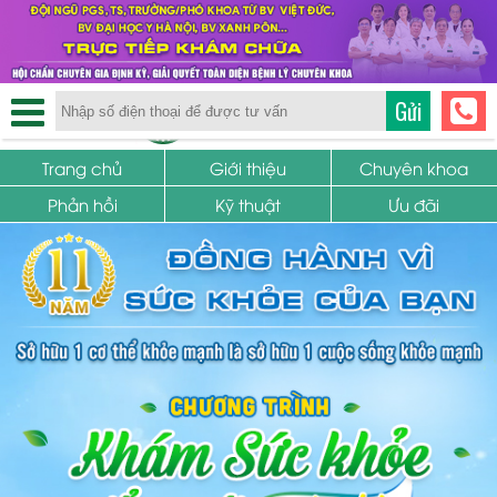
TRUNG TÂM PHỤ KHOA
Gửi
SỨC KHỎE SINH SẢN
Trang chủ
Giới thiệu
Chuyên khoa
Phản hồi
Kỹ thuật
Ưu đãi