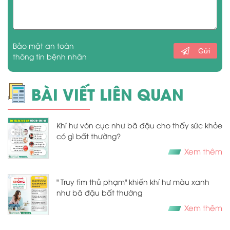
Bảo mật an toàn
Gửi
thông tin bệnh nhân
BÀI VIẾT LIÊN QUAN
Khí hư vón cục như bã đậu cho thấy sức khỏe
có gì bất thường?
Xem thêm
" Truy tìm thủ phạm" khiến khí hư màu xanh
như bã đậu bất thường
Xem thêm