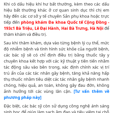
Khi có dấu hiệu khí hư bất thường, kèm theo các dấu
hiệu bất thường khác ở cơ quan sinh dục thì chị em
hãy đến các cơ sở y tế chuyên Sản phụ khoa hoặc trực
tiếp đến
phòng khám Đa khoa Quốc tế Cộng Đồng -
193c1 Bà Triệu, Lê Đại Hành, Hai Bà Trưng, Hà Nội
để
thăm khám và điều trị.
Sau khi thăm khám, dựa vào từng bệnh lý cụ thể, mức
độ nhiễm bệnh và tình hình sức khỏe của người bệnh,
các bác sỹ sẽ có chỉ định điều trị bằng thuốc tây y
chuyên khoa kết hợp với các kỹ thuật y tiên tiến nhằm
tác động sâu vào bên trong, xác định chính xác vị trí
trú ẩn của các tác nhân gây bệnh, tăng khả năng hấp
thụ thuốc nhằm tiêu diệt các tác nhân gây bệnh nhanh
chóng, hiệu quả, an toàn, không gây đau đớn, không
ảnh hưởng tới các vùng lân cận.
[Tư vấn thêm về
phương pháp này]
Đặc biệt, các bác sỹ còn sử dụng công nghệ ánh sáng
sinh học để giúp làm sạch âm đạo và tiêu viêm tại chỗ