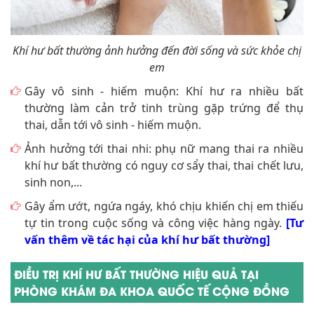
Khí hư bất thường ảnh hưởng đến đời sống và sức khỏe chị
em
Gây vô sinh - hiếm muộn: Khí hư ra nhiều bất
thường làm cản trở tinh trùng gặp trứng để thụ
thai, dẫn tới vô sinh - hiếm muộn.
Ảnh hưởng tới thai nhi: phụ nữ mang thai ra nhiều
khí hư bất thường có nguy cơ sẩy thai, thai chết lưu,
sinh non,...
Gây ẩm ướt, ngứa ngáy, khó chịu khiến chị em thiếu
tự tin trong cuộc sống và công việc hàng ngày.
[Tư
vấn thêm về tác hại của khí hư bất thường]
ĐIỀU TRỊ KHÍ HƯ BẤT THƯỜNG HIỆU QUẢ TẠI
PHÒNG KHÁM ĐA KHOA QUỐC TẾ CỘNG ĐỒNG