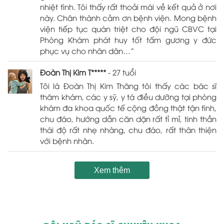
nhiệt tình. Tôi thấy rất thoải mái về kết quả ở nơi
này. Chân thành cảm ơn bệnh viện. Mong bệnh
viện tiếp tục quán triệt cho đội ngũ CBVC tại
Phòng Khám phát huy tốt tấm gương y đức
phục vụ cho nhân dân…”
Đoàn Thị Kim T*****
- 27 tuổi
Tôi là Đoàn Thị Kim Thăng tôi thấy các bác sĩ
thăm khám, các y sỹ, y tá điều dưỡng tại phòng
khám đa khoa quốc tế cộng đồng thật tận tình,
chu đáo, hướng dẫn căn dặn rất tỉ mỉ, tinh thần
thái độ rất nhẹ nhàng, chu đáo, rất thân thiện
với bệnh nhân.
Xem thêm