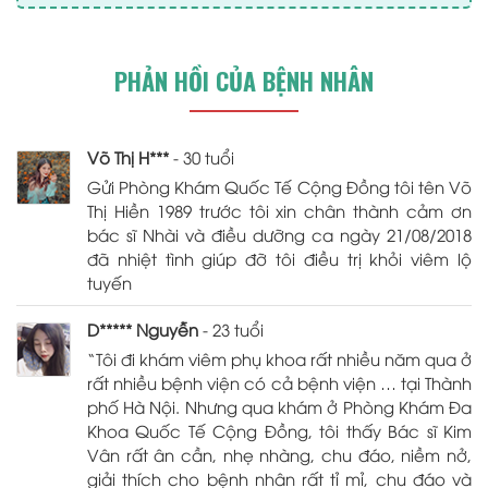
PHẢN HỒI CỦA BỆNH NHÂN
Võ Thị H***
- 30 tuổi
Gửi Phòng Khám Quốc Tế Cộng Đồng tôi tên Võ
Thị Hiền 1989 trước tôi xin chân thành cảm ơn
bác sĩ Nhài và điều dưỡng ca ngày 21/08/2018
đã nhiệt tình giúp đỡ tôi điều trị khỏi viêm lộ
tuyến
D***** Nguyễn
- 23 tuổi
“Tôi đi khám viêm phụ khoa rất nhiều năm qua ở
rất nhiều bệnh viện có cả bệnh viện … tại Thành
phố Hà Nội. Nhưng qua khám ở Phòng Khám Đa
Khoa Quốc Tế Cộng Đồng, tôi thấy Bác sĩ Kim
Vân rất ân cần, nhẹ nhàng, chu đáo, niềm nở,
giải thích cho bệnh nhân rất tỉ mỉ, chu đáo và