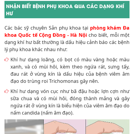
NHẬN BIẾT BỆNH PHỤ KHOA QUA CÁC DẠNG KHÍ
HƯ
Các bác sỹ chuyên Sản phụ khoa tại
phòng khám Đa
khoa Quốc tế Cộng Đồng - Hà Nội
cho biết, mỗi một
dạng khí hư bất thường là dấu hiệu cảnh báo các bệnh
lý phụ khoa khác nhau như:
Khí hư dạng loãng, có bọt có màu vàng hoặc màu
xanh, và có mùi hôi, kèm theo ngứa rát, sưng tấy,
đau rát ở vùng kín là dấu hiệu của bệnh viêm âm
đạo do trùng roi Trichomonas gây nên.
Khí hư dạng vón cục như bã đậu hoặc lợn cợn như
sữa chua và có mùi hôi, đóng thành mảng và gây
ngứa rát ở vùng kín là biểu hiện của viêm âm đạo do
nấm candida (nấm âm đạo).