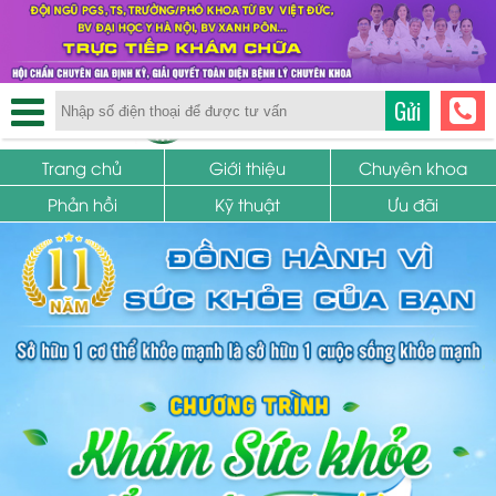
TRUNG TÂM PHỤ KHOA
Gửi
SỨC KHỎE SINH SẢN
Trang chủ
Giới thiệu
Chuyên khoa
Phản hồi
Kỹ thuật
Ưu đãi