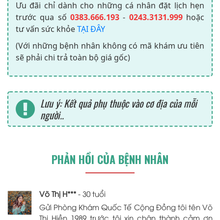
Ưu đãi chỉ dành cho những cá nhân đặt lịch hẹn
trước qua số
0383.666.193
-
0243.3131.999
hoặc
tư vấn sức khỏe
TẠI ĐÂY
(Với những bệnh nhân không có mã khám ưu tiên
sẽ phải chi trả toàn bộ giá gốc)
Lưu ý: Kết quả phụ thuộc vào cơ địa của mỗi
người..
PHẢN HỒI CỦA BỆNH NHÂN
Võ Thị H***
- 30 tuổi
Gửi Phòng Khám Quốc Tế Cộng Đồng tôi tên Võ
Thị Hiền 1989 trước tôi xin chân thành cảm ơn