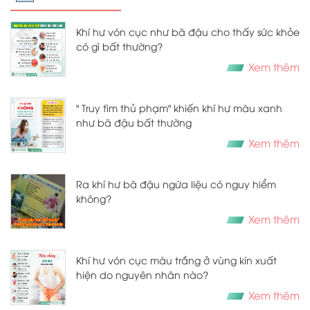
Khí hư vón cục như bã đậu cho thấy sức khỏe
có gì bất thường?
Xem thêm
" Truy tìm thủ phạm" khiến khí hư màu xanh
như bã đậu bất thường
Xem thêm
Ra khí hư bã đậu ngứa liệu có nguy hiểm
không?
Xem thêm
Khí hư vón cục màu trắng ở vùng kín xuất
hiện do nguyên nhân nào?
Xem thêm