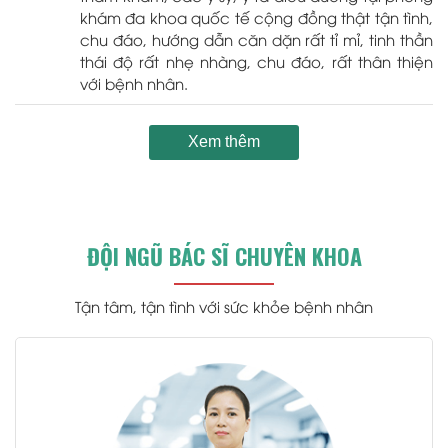
khám đa khoa quốc tế cộng đồng thật tận tình,
chu đáo, hướng dẫn căn dặn rất tỉ mỉ, tinh thần
thái độ rất nhẹ nhàng, chu đáo, rất thân thiện
với bệnh nhân.
Xem thêm
ĐỘI NGŨ BÁC SĨ CHUYÊN KHOA
Tận tâm, tận tình với sức khỏe bệnh nhân
.