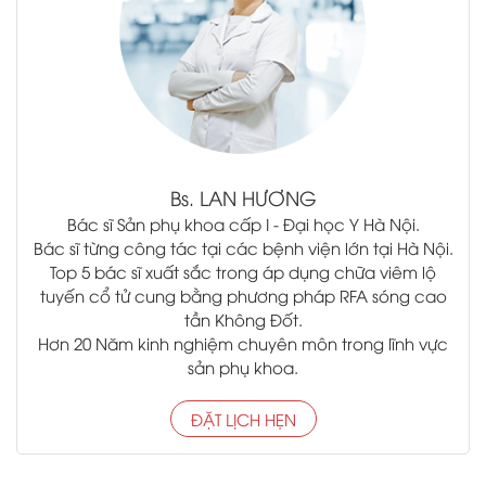
Bs.
LAN HƯƠNG
Bác sĩ Sản phụ khoa cấp I - Đại học Y Hà Nội.
Bác sĩ từng công tác tại các bệnh viện lớn tại Hà Nội.
Top 5 bác sĩ xuất sắc trong áp dụng chữa viêm lộ
tuyến cổ tử cung bằng phương pháp RFA sóng cao
tần Không Đốt.
Hơn 20 Năm kinh nghiệm chuyên môn trong lĩnh vực
sản phụ khoa.
ĐẶT LỊCH HẸN