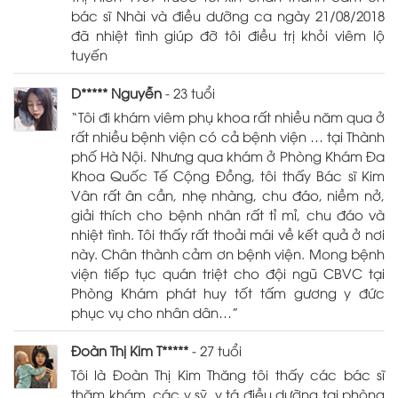
bác sĩ Nhài và điều dưỡng ca ngày 21/08/2018
đã nhiệt tình giúp đỡ tôi điều trị khỏi viêm lộ
tuyến
D***** Nguyễn
- 23 tuổi
“Tôi đi khám viêm phụ khoa rất nhiều năm qua ở
rất nhiều bệnh viện có cả bệnh viện … tại Thành
phố Hà Nội. Nhưng qua khám ở Phòng Khám Đa
Khoa Quốc Tế Cộng Đồng, tôi thấy Bác sĩ Kim
Vân rất ân cần, nhẹ nhàng, chu đáo, niềm nở,
giải thích cho bệnh nhân rất tỉ mỉ, chu đáo và
nhiệt tình. Tôi thấy rất thoải mái về kết quả ở nơi
này. Chân thành cảm ơn bệnh viện. Mong bệnh
viện tiếp tục quán triệt cho đội ngũ CBVC tại
Phòng Khám phát huy tốt tấm gương y đức
phục vụ cho nhân dân…”
Đoàn Thị Kim T*****
- 27 tuổi
Tôi là Đoàn Thị Kim Thăng tôi thấy các bác sĩ
thăm khám, các y sỹ, y tá điều dưỡng tại phòng