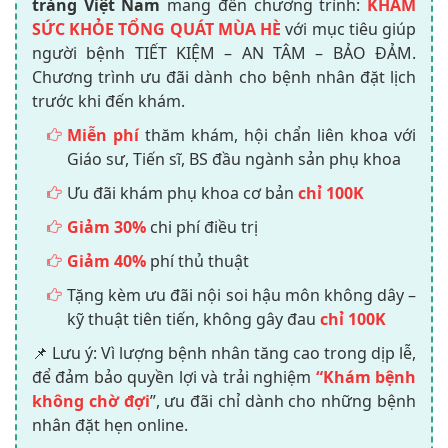
tràng Việt Nam
mang đến chương trình:
KHÁM
SỨC KHỎE TỔNG QUÁT MÙA HÈ
với mục tiêu giúp
người bệnh TIẾT KIỆM – AN TÂM – BẢO ĐẢM.
Chương trình ưu đãi dành cho bệnh nhân đặt lịch
trước khi đến khám.
Miễn phí
thăm khám, hội chẩn liên khoa với
Giáo sư, Tiến sĩ, BS đầu ngành sản phụ khoa
Ưu đãi khám phụ khoa cơ bản
chỉ 100K
Giảm 30%
chi phí điều trị
Giảm 40%
phí thủ thuật
Tặng kèm ưu đãi nội soi hậu môn không dây –
kỹ thuật tiên tiến, không gây đau
chỉ 100K
📌 Lưu ý: Vì lượng bệnh nhân tăng cao trong dịp lễ,
để đảm bảo quyền lợi và trải nghiệm
“Khám bệnh
không chờ đợi
”, ưu đãi chỉ dành cho những bệnh
nhân đặt hẹn online.