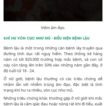
Viêm âm đạo.
KHÍ HƯ VÓN CỤC NHƯ MỦ - BIỂU HIỆN BỆNH LẬU
Bệnh lậu là một trong những căn bệnh lây truyền qua
đường tình dục rất nguy hiểm. Theo thống kê hàng
năm có tới 820.000 trường hợp mắc bệnh, và con số
này còn tăng lên trên 50% vào những năm gần đây, ở
độ tuổi tử 18 - 24.
Ở nữ giới, bệnh lậu thường có các triệu chứng dễ
nhầm lẫn với nhiễm trùng âm đạo, đặc biệt là tình
trạng khí hư ra nhiều, vón cục như mủ.
Những triệu chứng khác thường gặp ở nữ giới khi mắc
bệnh lậu là cảm giác đau hoặc nóng rát khi đi tiểu, xuất