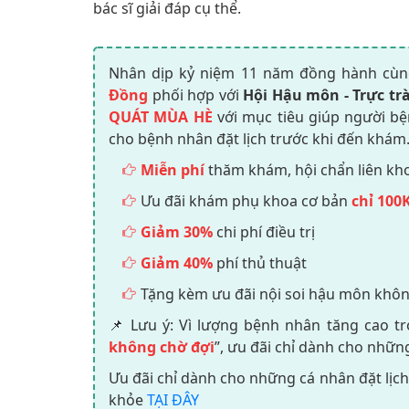
bác sĩ giải đáp cụ thể.
Nhân dịp kỷ niệm 11 năm đồng hành cùn
Đồng
phối hợp với
Hội Hậu môn - Trực tr
QUÁT MÙA HÈ
với mục tiêu giúp người b
cho bệnh nhân đặt lịch trước khi đến khám
Miễn phí
thăm khám, hội chẩn liên kho
Ưu đãi khám phụ khoa cơ bản
chỉ 100
Giảm 30%
chi phí điều trị
Giảm 40%
phí thủ thuật
Tặng kèm ưu đãi nội soi hậu môn không
📌 Lưu ý: Vì lượng bệnh nhân tăng cao tr
không chờ đợi
”, ưu đãi chỉ dành cho nhữn
Ưu đãi chỉ dành cho những cá nhân đặt lịc
khỏe
TẠI ĐÂY