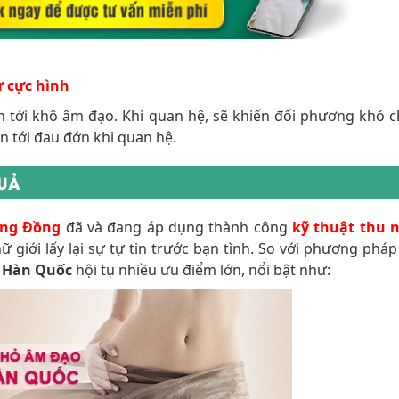
ư cực hình
 tới khô âm đạo. Khi quan hệ, sẽ khiến đối phương khó c
n tới đau đớn khi quan hệ.
QUẢ
ộng Đồng
đã và đang áp dụng thành công
kỹ thuật thu 
 giới lấy lại sự tự tin trước bạn tình. So với phương pháp
ệ Hàn Quốc
hội tụ nhiều ưu điểm lớn, nổi bật như: