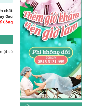
ến chất
Vậy đâu
ế Cộng
 một số