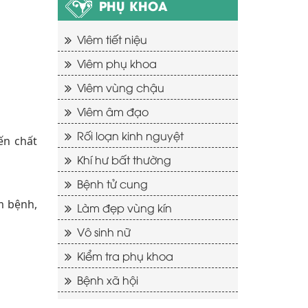
PHỤ KHOA
Viêm tiết niệu
Viêm phụ khoa
Viêm vùng chậu
Viêm âm đạo
Rối loạn kinh nguyệt
ến chất
Khí hư bất thường
Bệnh tử cung
m bệnh,
Làm đẹp vùng kín
Vô sinh nữ
Kiểm tra phụ khoa
Bệnh xã hội