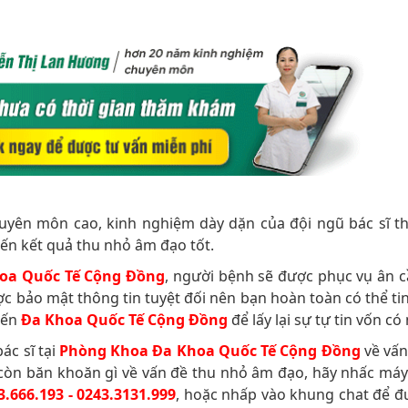
huyên môn cao, kinh nghiệm dày dặn của đội ngũ bác sĩ 
ến kết quả thu nhỏ âm đạo tốt.
oa Quốc Tế Cộng Đồng
, người bệnh sẽ được phục vụ ân c
c bảo mật thông tin tuyệt đối nên bạn hoàn toàn có thể ti
đến
Đa Khoa Quốc Tế Cộng Đồng
để lấy lại sự tự tin vốn có
ác sĩ tại
Phòng Khoa Đa Khoa Quốc Tế Cộng Đồng
về vấn
còn băn khoăn gì về vấn đề thu nhỏ âm đạo, hãy nhấc máy 
3.666.193 - 0243.3131.999
, hoặc nhấp vào khung chat để đ