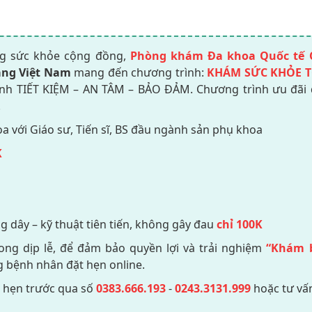
g sức khỏe cộng đồng,
Phòng khám Đa khoa Quốc tế 
àng Việt Nam
mang đến chương trình:
KHÁM SỨC KHỎE 
ệnh TIẾT KIỆM – AN TÂM – BẢO ĐẢM. Chương trình ưu đãi
.
a với Giáo sư, Tiến sĩ, BS đầu ngành sản phụ khoa
K
 dây – kỹ thuật tiên tiến, không gây đau
chỉ 100K
ong dịp lễ, để đảm bảo quyền lợi và trải nghiệm
“Khám 
g bệnh nhân đặt hẹn online.
h hẹn trước qua số
0383.666.193
-
0243.3131.999
hoặc tư vấ