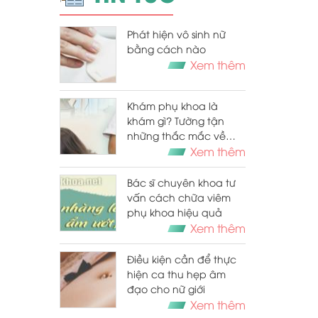
Phát hiện vô sinh nữ
bằng cách nào
Xem thêm
Khám phụ khoa là
khám gì? Tường tận
những thắc mắc về
khám phụ khoa
Xem thêm
Bác sĩ chuyên khoa tư
vấn cách chữa viêm
phụ khoa hiệu quả
Xem thêm
Điều kiện cần để thực
hiện ca thu hẹp âm
đạo cho nữ giới
Xem thêm