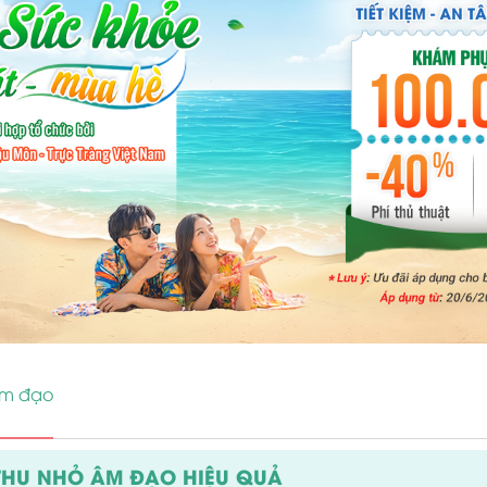
âm đạo
THU NHỎ ÂM ĐẠO HIỆU QUẢ