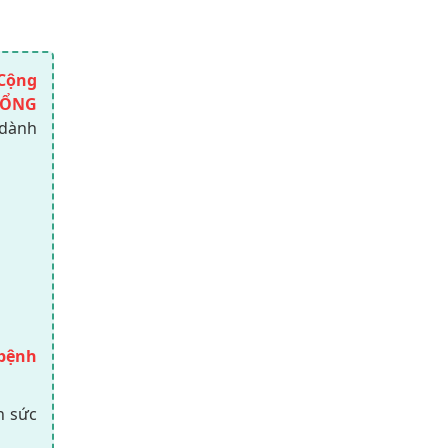
Cộng
TỔNG
 dành
bệnh
n sức