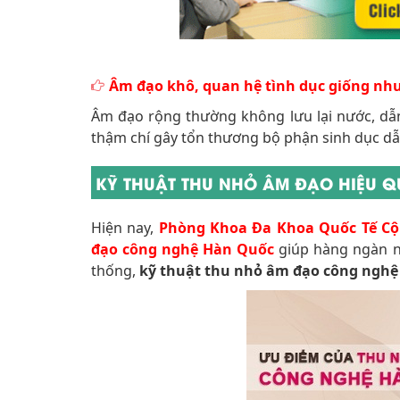
Âm đạo khô, quan hệ tình dục giống nh
Âm đạo rộng thường không lưu lại nước, dẫn
thậm chí gây tổn thương bộ phận sinh dục dẫ
KỸ THUẬT THU NHỎ ÂM ĐẠO HIỆU 
Hiện nay,
Phòng Khoa Đa Khoa Quốc Tế C
đạo công nghệ Hàn Quốc
giúp hàng ngàn nữ
thống,
kỹ thuật thu nhỏ âm đạo công ngh