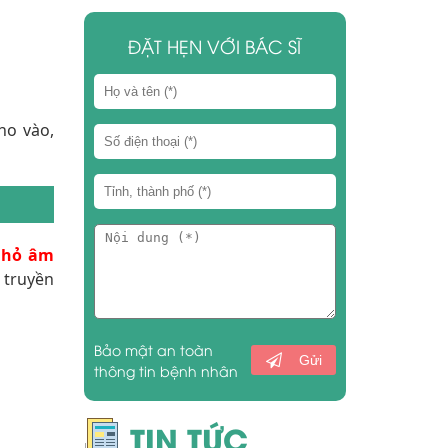
ĐẶT HẸN VỚI BÁC SĨ
ho vào,
nhỏ âm
 truyền
Bảo mật an toàn
Gửi
thông tin bệnh nhân
TIN TỨC