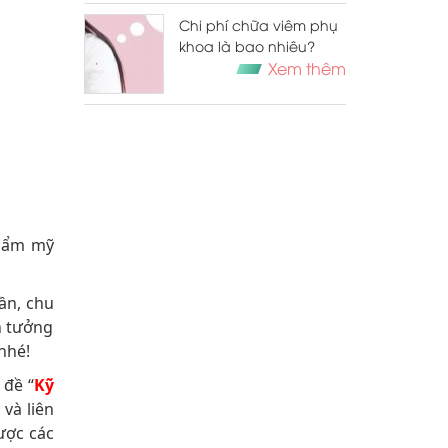
Chi phí chữa viêm phụ
khoa là bao nhiêu?
Xem thêm
thẩm mỹ
ần, chu
n tưởng
 nhé!
 đề “
Kỹ
và liên
ược các