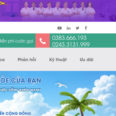
0383.666.193
iễn phí cước gọi
0243.3131.999
oa
Phản hồi
Kỹ thuật
Ưu đãi