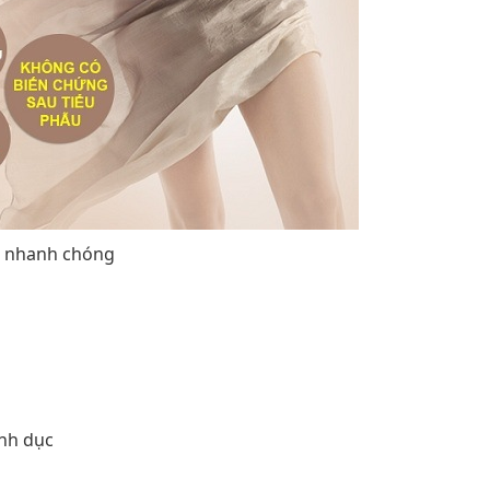
n, nhanh chóng
inh dục