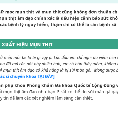
ữ mọc mụn thịt và mụn thịt cũng không đơn thuần ch
mụn thịt âm đạo chính xác là dấu hiệu cảnh báo sức kh
các bệnh lý nguy hiểm, thậm chí có thể là căn bệnh xã 
XUẤT HIỆN MỤN THỊT
t ở mép môi bé là bị gì vậy ạ. Lúc đầu em chỉ nghĩ do viêm nên
ng đỡ mà các nốt này nhiều hơn, em có bóp thấy mềm, không đ
ì mụn thịt âm đạo có khả năng là bị sùi mào gà. Mong được b
 bác sĩ chuyên khoa TẠI ĐÂY]
 sản phụ khoa Phòng khám Đa khoa Quốc tế Cộng Đồng 
i mụn thịt âm đạo như bạn P rất có thể do sùi mào gà gây
y tín để làm các xét nghiệm lâm sàng cần thiết
.