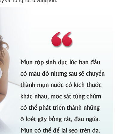
y và nóng rát ở vùng kín.