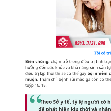
[Tôi có t
Biến chứng:
chậm trễ trong điều trị tình t
hưởng đến sức khỏe và khả năng sinh sản t
điều trị kịp thời thì sẽ có thể gây
bội nhiễm c
muộn
. Thậm chí, bệnh sùi mào gà còn có t
tuýp 16, 18.
Theo Sở y tế, tỷ lệ người có 
để phát hiện kịp thời và nhậ