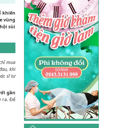
ỉ khiến
ỏe vùng
hội sùi
 chỉ mua
au, khi
ác sĩ tư
với gần
 ra. Để