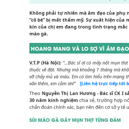
Không phải tự nhiên mà âm đạo của phụ n
“cô bé” bị mất thẩm mỹ. Sự xuất hiện của 
kín của chị em đang trong tình trạng mắc 
mào gà.
HOANG MANG VÀ LO SỢ VÌ ÂM ĐẠO 
V.T.P (Hà Nội):
“...Bác sĩ ơi có mấy nốt mụn thị
thuốc về đặt. Nhưng mà khoảng 1 tháng mà khô
vỡ chảy mủ và máu. Em có tìm hiểu trên mạng th
vấn thêm, em cảm ơn!”
[Liên hệ trực tiếp tới
Theo
Nguyễn Thị Lan Hương - Bác sĩ CK I
30 năm kinh nghiệm
chia sẻ, trường hợp nổ
chẩn đoán chính xác, bạn nên đến cơ sở y tế u
SÙI MÀO GÀ GÂY MỤN THỊT TỪNG ĐÁM