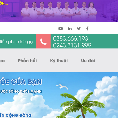
0383.666.193
iễn phí cước gọi
0243.3131.999
oa
Phản hồi
Kỹ thuật
Ưu đãi