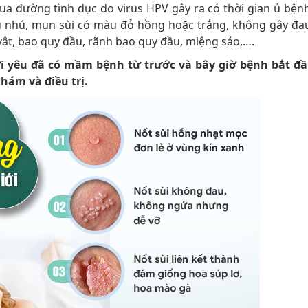
ua đường tình dục do virus HPV gây ra có thời gian ủ bệnh
 u nhú, mụn sùi có màu đỏ hồng hoặc trắng, không gây đa
t, bao quy đầu, rãnh bao quy đầu, miệng sáo,….
i yêu đã có mầm bệnh từ trước và bây giờ bệnh bắt đ
hám và điều trị.