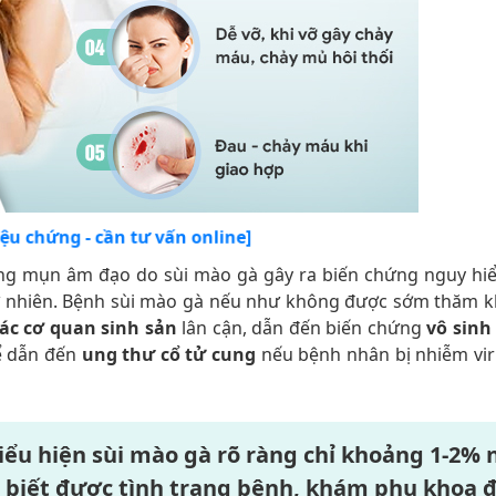
riệu chứng - cần tư vấn online]
rạng mụn âm đạo do sùi mào gà gây ra biến chứng nguy hi
ự nhiên. Bệnh sùi mào gà nếu như không được sớm thăm 
ác cơ quan sinh sản
lân cận, dẫn đến biến chứng
vô sinh
hể dẫn đến
ung thư cổ tử cung
nếu bệnh nhân bị nhiễm vi
biểu hiện sùi mào gà rõ ràng chỉ khoảng 1-2% 
n biết được tình trạng bệnh, khám phụ khoa 