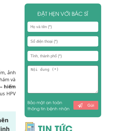
ĐẶT HẸN VỚI BÁC SĨ
ểm, ảnh
khám và
 – hiếm
rus HPV
Bảo mật an toàn
Gửi
thông tin bệnh nhân
nên
TIN TỨC
định