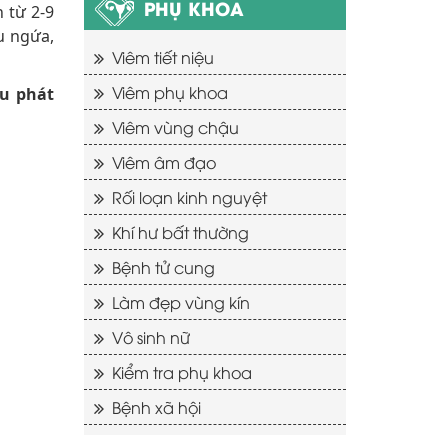
PHỤ KHOA
 từ 2-9
u ngứa,
Viêm tiết niệu
Viêm phụ khoa
ầu phát
Viêm vùng chậu
Viêm âm đạo
Rối loạn kinh nguyệt
Khí hư bất thường
Bệnh tử cung
Làm đẹp vùng kín
Vô sinh nữ
Kiểm tra phụ khoa
Bệnh xã hội