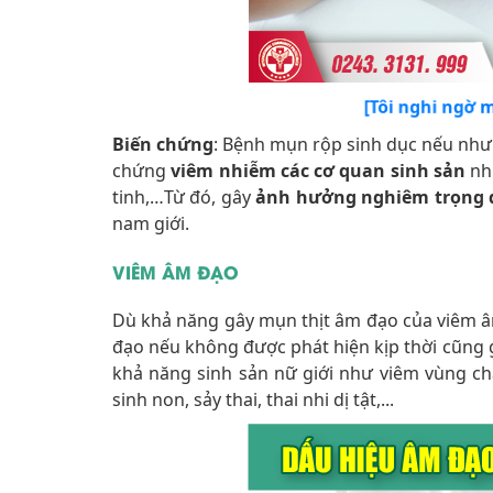
[Tôi nghi ngờ 
Biến chứng
: Bệnh mụn rộp sinh dục nếu như k
chứng
viêm nhiễm các cơ quan sinh sản
như
tinh,…Từ đó, gây
ảnh hưởng nghiêm trọng 
nam giới.
VIÊM ÂM ĐẠO
Dù khả năng gây mụn thịt âm đạo của viêm â
đạo nếu không được phát hiện kịp thời cũng 
khả năng sinh sản nữ giới như viêm vùng ch
sinh non, sảy thai, thai nhi dị tật,...