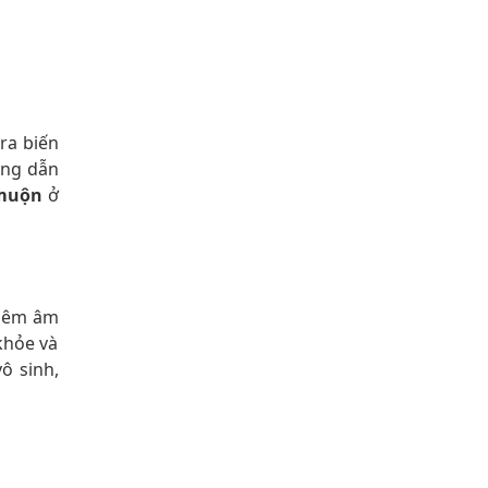
 ra biến
ống dẫn
 muộn
ở
Viêm âm
khỏe và
ô sinh,