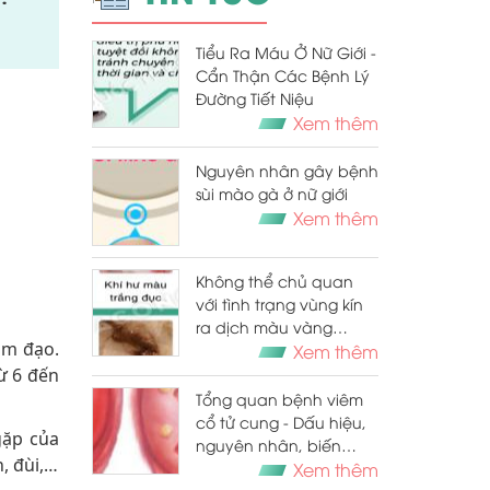
Tiểu Ra Máu Ở Nữ Giới -
Cẩn Thận Các Bệnh Lý
Đường Tiết Niệu
Xem thêm
Nguyên nhân gây bệnh
sùi mào gà ở nữ giới
Xem thêm
Không thể chủ quan
với tình trạng vùng kín
ra dịch màu vàng
âm đạo.
không mùi
Xem thêm
ừ 6 đến
Tổng quan bệnh viêm
cổ tử cung - Dấu hiệu,
gặp của
nguyên nhân, biến
, đùi,…
chứng và phương
Xem thêm