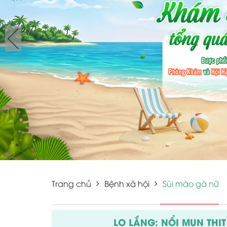
Trang chủ
Bệnh xã hội
Sùi mào gà nữ
LO LẮNG: NỔI MỤN THỊ