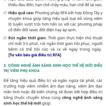
thiểu đau đớn, hạn chế chảy máu, hạn chế để lại sẹo.
Hiệu quả cao:
Phương pháp RFA kết hợp Đông Tây y
chuyên khoa giúp tăng hiệu quả loại bỏ vùng viêm
lộ tuyến vượt trội hơn hẳn so với các phương pháp
cổ điển đốt laser, đốt điện hay áp lạnh.
Rút ngắn thời gian
: Thời gian thực hiện thủ thuật
chỉ mất 3-5 phút, rút ngắn thời gian hồi phục, người
bệnh có thể hồi sức và ra về ngay trong ngày.
[Tư vấn báo giá điều trị RFA]
2. CÔNG NGHỆ ÁNH SÁNG SINH HỌC THẾ HỆ MỚI ĐIỀU
TRỊ VIÊM PHỤ KHOA
Để tăng hiệu quả điều trị và ngăn ngừa tái phát, các
trường hợp viêm nhiễm âm đạo nặng, viêm âm đạo
mãn tính hoặc đã biến chứng sẽ được kết hợp điều trị
bằng thuốc chuyến khoa cùng
công nghệ ánh sáng
sinh học thế hệ mới
giúp: