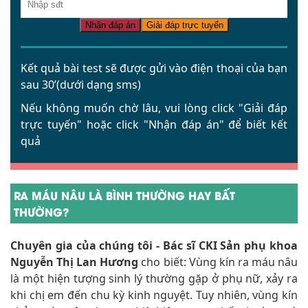
Nhận đáp án
Giải đáp trực tuyến
Kết quả bài test sẽ được gửi vào điện thoại của bạn
sau 30’(dưới dạng sms)
Nếu không muốn chờ lâu, vui lòng click
"Giải đáp
trực tuyến"
hoặc click
"Nhận đáp án"
để biết kết
quả
RA MÁU NÂU LÀ BÌNH THƯỜNG HAY BẤT
THƯỜNG?
Chuyên gia của chúng tôi - Bác sĩ CKI Sản phụ khoa
Nguyễn Thị Lan Hương
cho biết: Vùng kín ra máu nâu
là một hiện tượng sinh lý thường gặp ở phụ nữ, xảy ra
khi chị em đến chu kỳ kinh nguyệt. Tuy nhiên, vùng kín