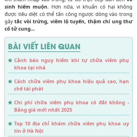
sinh hiếm muộn
. Hơn nữa, vi khuẩn có hại không
được tiêu diệt có thể tấn công ngược dòng vào trong
gây
tắc vòi trứng, viêm lộ tuyến, thậm chí ung thư
cổ tử cung…
BÀI VIẾT LIÊN QUAN
Cảnh báo nguy hiểm khi tự chữa viêm phụ
khoa tại nhà
Cách chữa viêm phụ khoa hiệu quả cao, hạn
chế tái phát
Chi phí chữa viêm phụ khoa có đắt không -
Bảng giá mới nhất 2025
Top 10 địa chỉ khám chữa viêm phụ khoa uy
tín ở Hà Nội