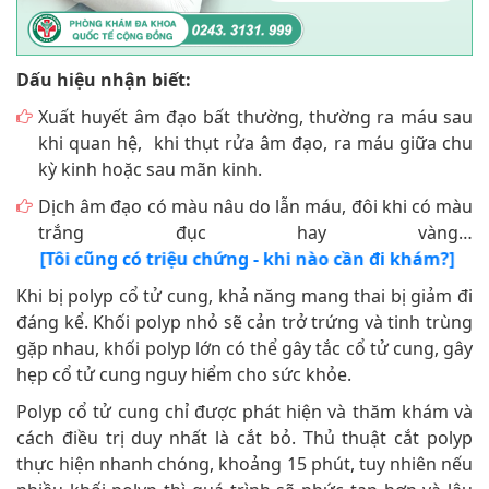
Dấu hiệu nhận biết:
Xuất huyết âm đạo bất thường, thường ra máu sau
khi quan hệ, khi thụt rửa âm đạo, ra máu giữa chu
kỳ kinh hoặc sau mãn kinh.
Dịch âm đạo có màu nâu do lẫn máu, đôi khi có màu
trắng đục hay vàng…
[Tôi cũng có triệu chứng - khi nào cần đi khám?]
Khi bị polyp cổ tử cung, khả năng mang thai bị giảm đi
đáng kể. Khối polyp nhỏ sẽ cản trở trứng và tinh trùng
gặp nhau, khối polyp lớn có thể gây tắc cổ tử cung, gây
hẹp cổ tử cung nguy hiểm cho sức khỏe.
Polyp cổ tử cung chỉ được phát hiện và thăm khám và
cách điều trị duy nhất là cắt bỏ. Thủ thuật cắt polyp
thực hiện nhanh chóng, khoảng 15 phút, tuy nhiên nếu