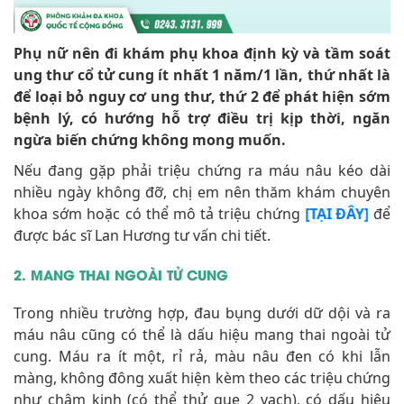
Phụ nữ nên đi khám phụ khoa định kỳ và tầm soát
ung thư cổ tử cung ít nhất 1 năm/1 lần, thứ nhất là
để loại bỏ nguy cơ ung thư, thứ 2 để phát hiện sớm
bệnh lý, có hướng hỗ trợ điều trị kịp thời, ngăn
ngừa biến chứng không mong muốn.
Nếu đang gặp phải triệu chứng ra máu nâu kéo dài
nhiều ngày không đỡ, chị em nên thăm khám chuyên
khoa sớm hoặc có thể mô tả triệu chứng
để
[TẠI ĐÂY]
được bác sĩ Lan Hương tư vấn chi tiết.
2. MANG THAI NGOÀI TỬ CUNG
Trong nhiều trường hợp, đau bụng dưới dữ dội và ra
máu nâu cũng có thể là dấu hiệu mang thai ngoài tử
cung. Máu ra ít một, rỉ rả, màu nâu đen có khi lẫn
màng, không đông xuất hiện kèm theo các triệu chứng
như chậm kinh (có thể thử que 2 vạch), có dấu hiệu