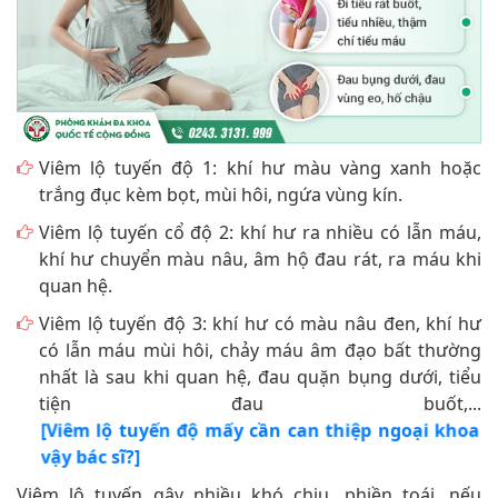
Viêm lộ tuyến độ 1: khí hư màu vàng xanh hoặc
trắng đục kèm bọt, mùi hôi, ngứa vùng kín.
Viêm lộ tuyến cổ độ 2: khí hư ra nhiều có lẫn máu,
khí hư chuyển màu nâu, âm hộ đau rát, ra máu khi
quan hệ.
Viêm lộ tuyến độ 3: khí hư có màu nâu đen, khí hư
có lẫn máu mùi hôi, chảy máu âm đạo bất thường
nhất là sau khi quan hệ, đau quặn bụng dưới, tiểu
tiện đau buốt,...
[Viêm lộ tuyến độ mấy cần can thiệp ngoại khoa
vậy bác sĩ?]
Viêm lộ tuyến gây nhiều khó chịu, phiền toái, nếu