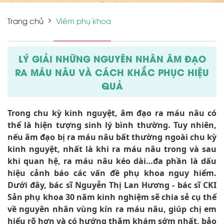
Trang chủ
Viêm phụ khoa
LÝ GIẢI NHỮNG NGUYÊN NHÂN ÂM ĐẠO
RA MÁU NÂU VÀ CÁCH KHẮC PHỤC HIỆU
QUẢ
Trong chu kỳ kinh nguyệt, âm đạo ra máu nâu có
thể là hiện tượng sinh lý bình thường. Tuy nhiên,
nếu âm đạo bị ra máu nâu bất thường ngoài chu kỳ
kinh nguyệt, nhất là khi ra máu nâu trong và sau
khi quan hệ, ra máu nâu kéo dài…đa phần là dấu
hiệu cảnh báo các vấn đề phụ khoa nguy hiểm.
Dưới đây, bác sĩ Nguyễn Thị Lan Hương - bác sĩ CKI
Sản phụ khoa 30 năm kinh nghiệm sẽ chia sẻ cụ thể
về nguyên nhân vùng kín ra máu nâu, giúp chị em
hiểu rõ hơn và có hướng thăm khám sớm nhất, bảo