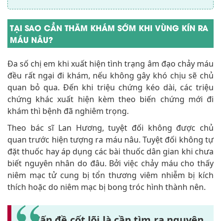
TẠI SAO CẦN THĂM KHÁM SỚM KHI VÙNG KÍN RA
MÁU NÂU?
Đa số chị em khi xuất hiện tình trạng âm đạo chảy máu
đều rất ngại đi khám, nếu không gây khó chịu sẽ chủ
quan bỏ qua. Đến khi triệu chứng kéo dài, các triệu
chứng khác xuất hiện kèm theo biến chứng mới đi
khám thì bệnh đã nghiêm trọng.
Theo bác sĩ Lan Hương, tuyệt đối không được chủ
quan trước hiện tượng ra máu nâu. Tuyệt đối không tự
đặt thuốc hay áp dụng các bài thuốc dân gian khi chưa
biết nguyên nhân do đâu. Bởi việc chảy máu cho thấy
niêm mạc tử cung bị tổn thương viêm nhiễm bị kích
thích hoặc do niêm mạc bị bong tróc hình thành nên.
Vấn đề cốt lõi là cần tìm ra nguyên