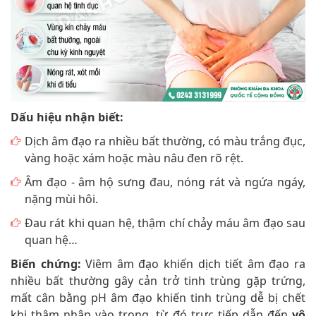
Dấu hiệu nhận biết:
Dịch âm đạo ra nhiều bất thường, có màu trắng đục,
vàng hoặc xám hoặc màu nâu đen rõ rệt.
Âm đạo - âm hộ sưng đau, nóng rát và ngứa ngáy,
nặng mùi hôi.
Đau rát khi quan hệ, thậm chí chảy máu âm đạo sau
quan hệ…
Biến chứng:
Viêm âm đạo khiến dịch tiết âm đạo ra
nhiều bất thường gây cản trở tinh trùng gặp trứng,
mất cân bằng pH âm đạo khiến tinh trùng dễ bị chết
khi thâm nhập vào trong, từ đó trực tiếp dẫn đến
vô