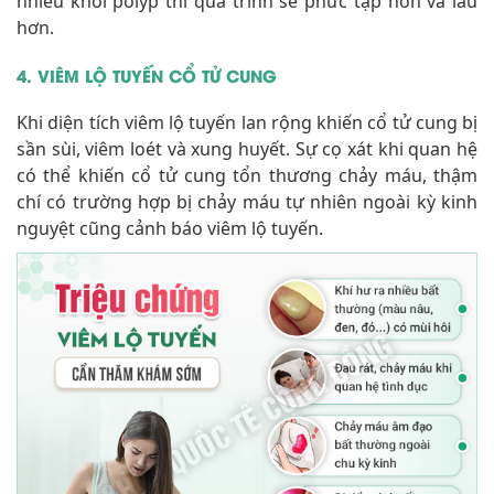
nhiều khối polyp thì quá trình sẽ phức tạp hơn và lâu
hơn.
4. VIÊM LỘ TUYẾN CỔ TỬ CUNG
Khi diện tích viêm lộ tuyến lan rộng khiến cổ tử cung bị
sần sùi, viêm loét và xung huyết. Sự cọ xát khi quan hệ
có thể khiến cổ tử cung tổn thương chảy máu, thậm
chí có trường hợp bị chảy máu tự nhiên ngoài kỳ kinh
nguyệt cũng cảnh báo viêm lộ tuyến.