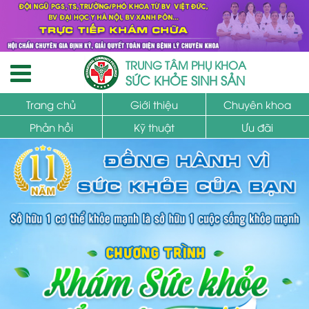
TRUNG TÂM PHỤ KHOA
SỨC KHỎE SINH SẢN
Trang chủ
Giới thiệu
Chuyên khoa
Phản hồi
Kỹ thuật
Ưu đãi