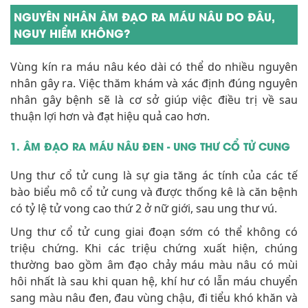
NGUYÊN NHÂN ÂM ĐẠO RA MÁU NÂU DO ĐÂU,
NGUY HIỂM KHÔNG?
Vùng kín ra máu nâu kéo dài có thể do nhiều nguyên
nhân gây ra. Việc thăm khám và xác định đúng nguyên
nhân gây bệnh sẽ là cơ sở giúp việc điều trị về sau
thuận lợi hơn và đạt hiệu quả cao hơn.
1. ÂM ĐẠO RA MÁU NÂU ĐEN - UNG THƯ CỔ TỬ CUNG
Ung thư cổ tử cung là sự gia tăng ác tính của các tế
bào biểu mô cổ tử cung và được thống kê là căn bệnh
có tỷ lệ tử vong cao thứ 2 ở nữ giới, sau ung thư vú.
Ung thư cổ tử cung giai đoạn sớm có thể không có
triệu chứng. Khi các triệu chứng xuất hiện, chúng
thường bao gồm âm đạo chảy máu màu nâu có mùi
hôi nhất là sau khi quan hệ, khí hư có lẫn máu chuyển
sang màu nâu đen, đau vùng chậu, đi tiểu khó khăn và