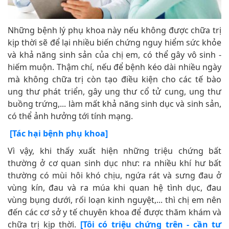
Những bệnh lý phụ khoa này nếu không được chữa trị
kịp thời sẽ để lại nhiều biến chứng nguy hiểm sức khỏe
và khả năng sinh sản của chị em, có thể gây vô sinh -
hiếm muộn. Thậm chí, nếu để bệnh kéo dài nhiều ngày
mà không chữa trị còn tạo điều kiện cho các tế bào
ung thư phát triển, gây ung thư cổ tử cung, ung thư
buồng trứng,... làm mất khả năng sinh dục và sinh sản,
có thể ảnh hưởng tới tính mạng.
[Tác hại bệnh phụ khoa]
Vì vậy, khi thấy xuất hiện những triệu chứng bất
thường ở cơ quan sinh dục như: ra nhiều khí hư bất
thường có mùi hôi khó chịu, ngứa rát và sưng đau ở
vùng kín, đau và ra múa khi quan hệ tình dục, đau
vùng bụng dưới, rối loạn kinh nguyệt,... thì chị em nên
đến các cơ sở y tế chuyên khoa để được thăm khám và
chữa trị kịp thời.
[Tôi có triệu chứng trên - cần tư