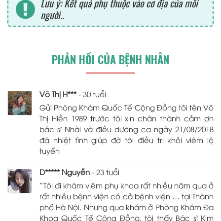
Lưu ý: Kết quả phụ thuộc vào cơ địa của mỗi
người..
PHẢN HỒI CỦA BỆNH NHÂN
Võ Thị H***
- 30 tuổi
Gửi Phòng Khám Quốc Tế Cộng Đồng tôi tên Võ
Thị Hiền 1989 trước tôi xin chân thành cảm ơn
bác sĩ Nhài và điều dưỡng ca ngày 21/08/2018
đã nhiệt tình giúp đỡ tôi điều trị khỏi viêm lộ
tuyến
D***** Nguyễn
- 23 tuổi
“Tôi đi khám viêm phụ khoa rất nhiều năm qua ở
rất nhiều bệnh viện có cả bệnh viện … tại Thành
phố Hà Nội. Nhưng qua khám ở Phòng Khám Đa
Khoa Quốc Tế Cộng Đồng, tôi thấy Bác sĩ Kim