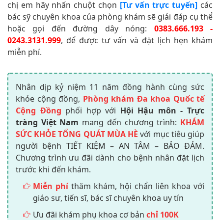
chị em hãy nhấn chuột chọn
[Tư vấn trực tuyến]
các
bác sỹ chuyên khoa của phòng khám sẽ giải đáp cụ thể
hoặc gọi đến đường dây nóng:
0383.666.193 -
0243.3131.999
, để được tư vấn và đặt lịch hẹn khám
miễn phí.
Nhân dịp kỷ niệm 11 năm đồng hành cùng sức
khỏe cộng đồng,
Phòng khám Đa khoa Quốc tế
Cộng Đồng
phối hợp với
Hội Hậu môn - Trực
tràng Việt Nam
mang đến chương trình:
KHÁM
SỨC KHỎE TỔNG QUÁT MÙA HÈ
với mục tiêu giúp
người bệnh TIẾT KIỆM – AN TÂM – BẢO ĐẢM.
Chương trình ưu đãi dành cho bệnh nhân đặt lịch
trước khi đến khám.
Miễn phí
thăm khám, hội chẩn liên khoa với
giáo sư, tiến sĩ, bác sĩ chuyên khoa uy tín
Ưu đãi khám phụ khoa cơ bản
chỉ 100K