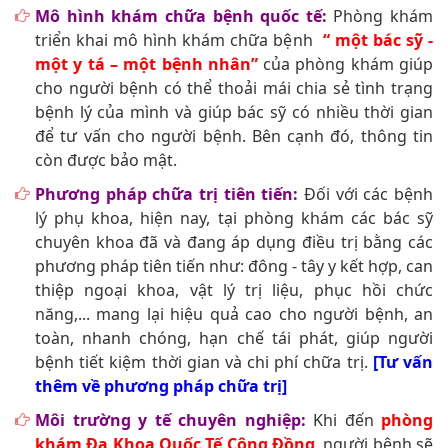
Mô hình khám chữa bệnh quốc tế:
Phòng khám
triển khai mô hình khám chữa bệnh
“ một bác sỹ -
một y tá – một bệnh nhân”
của phòng khám giúp
cho người bệnh có thể thoải mái chia sẻ tình trạng
bệnh lý của mình và giúp bác sỹ có nhiều thời gian
để tư vấn cho người bệnh. Bên cạnh đó, thông tin
còn được bảo mật.
Phương pháp chữa trị tiên tiến:
Đối với các bệnh
lý phụ khoa, hiện nay, tại phòng khám các bác sỹ
chuyên khoa đã và đang áp dụng điều trị bằng các
phương pháp tiên tiến như: đông - tây y kết hợp, can
thiệp ngoại khoa, vật lý trị liệu, phục hồi chức
năng,... mang lại hiệu quả cao cho người bệnh, an
toàn, nhanh chóng, hạn chế tái phát, giúp người
bệnh tiết kiệm thời gian và chi phí chữa trị.
[Tư vấn
thêm về phương pháp chữa trị]
Môi trường y tế chuyên nghiệp:
Khi đến
phòng
khám Đa Khoa Quốc Tế Cộng Đồng
, người bệnh sẽ