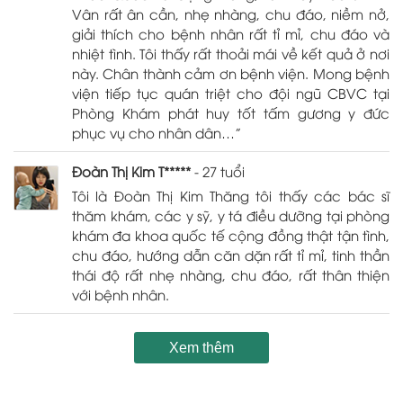
Vân rất ân cần, nhẹ nhàng, chu đáo, niềm nở,
giải thích cho bệnh nhân rất tỉ mỉ, chu đáo và
nhiệt tình. Tôi thấy rất thoải mái về kết quả ở nơi
này. Chân thành cảm ơn bệnh viện. Mong bệnh
viện tiếp tục quán triệt cho đội ngũ CBVC tại
Phòng Khám phát huy tốt tấm gương y đức
phục vụ cho nhân dân…”
Đoàn Thị Kim T*****
- 27 tuổi
Tôi là Đoàn Thị Kim Thăng tôi thấy các bác sĩ
thăm khám, các y sỹ, y tá điều dưỡng tại phòng
khám đa khoa quốc tế cộng đồng thật tận tình,
chu đáo, hướng dẫn căn dặn rất tỉ mỉ, tinh thần
thái độ rất nhẹ nhàng, chu đáo, rất thân thiện
với bệnh nhân.
Xem thêm