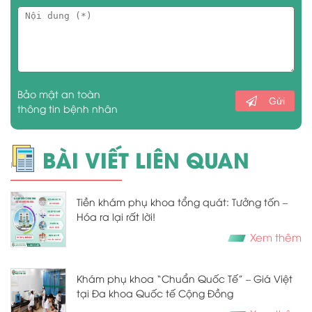
Bảo mật an toàn
Gửi
thông tin bệnh nhân
BÀI VIẾT LIÊN QUAN
Tiền khám phụ khoa tổng quát: Tưởng tốn –
Hóa ra lại rất lời!
Xem thêm
Khám phụ khoa “Chuẩn Quốc Tế” – Giá Việt
tại Đa khoa Quốc tế Cộng Đồng