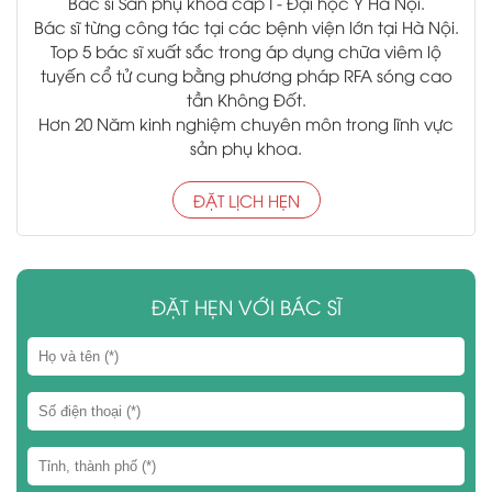
Bác sĩ Sản phụ khoa cấp I - Đại học Y Hà Nội.
Bác sĩ từng công tác tại các bệnh viện lớn tại Hà Nội.
Top 5 bác sĩ xuất sắc trong áp dụng chữa viêm lộ
tuyến cổ tử cung bằng phương pháp RFA sóng cao
tần Không Đốt.
Hơn 20 Năm kinh nghiệm chuyên môn trong lĩnh vực
sản phụ khoa.
ĐẶT LỊCH HẸN
ĐẶT HẸN VỚI BÁC SĨ