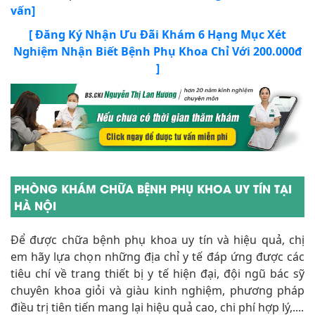
vấn]
[ Đăng Ký Nhận Ưu Đãi Khám 6 Hạng Mục Xét
Nghiệm Nhận Biết Bệnh Phụ Khoa Chỉ Với 200.000đ
]
PHÒNG KHÁM CHỮA BỆNH PHỤ KHOA UY TÍN TẠI
HÀ NỘI
Để được chữa bệnh phụ khoa uy tín và hiệu quả, chị
em hãy lựa chọn những địa chỉ y tế đáp ứng được các
tiêu chí về trang thiết bị y tế hiện đại, đội ngũ bác sỹ
chuyên khoa giỏi và giàu kinh nghiệm, phương pháp
điều trị tiên tiến mang lại hiệu quả cao, chi phí hợp lý,....