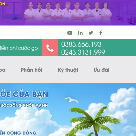
0383.666.193
iễn phí cước gọi
0243.3131.999
oa
Phản hồi
Kỹ thuật
Ưu đãi