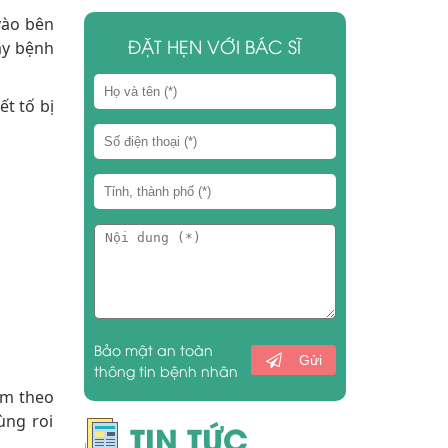
vào bên
ĐẶT HẸN VỚI BÁC SĨ
ây bệnh
t tố bị
Bảo mật an toàn
Gửi
thông tin bệnh nhân
èm theo
ùng roi
TIN TỨC