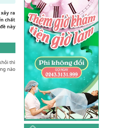
 xảy ra
ến chất
 đề này
hỏi thì
ứng nào