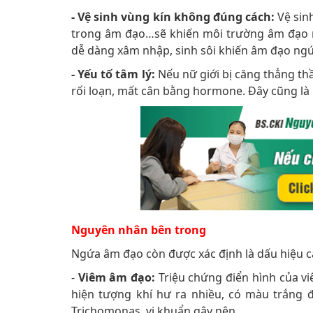
- Vệ sinh vùng kín không đúng cách:
Vệ sin
trong âm đạo…sẽ khiến môi trường âm đạo mấ
dễ dàng xâm nhập, sinh sôi khiến âm đạo ngứ
- Yếu tố tâm lý:
Nếu nữ giới bị căng thẳng th
rối loạn, mất cân bằng hormone. Đây cũng l
Nguyên nhân bên trong
Ngứa âm đạo còn được xác định là dấu hiệu 
-
Viêm âm đạo:
Triệu chứng điển hình của v
hiện tượng khí hư ra nhiều, có màu trắng 
Trichomonas, vi khuẩn gây nên.