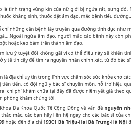
là tình trạng vùng kín của nữ giới bị ngứa rát, sưng đỏ.
g thuốc kháng sinh, thuốc đặt âm đạo, mắc bệnh tiểu đường
 chỉ những căn bệnh lây truyền qua đường tình dục như 
o gà….Ngoài ngứa âm đạo, người mắc các bệnh này còn ph
 bột hoặc keo bám trên thành âm đạo.
m lưu ý tuyệt đối không gãi vì có thể điều này sẽ khiến tìn
 y tế tin cậy để tìm ra nguyên nhân chính xác, từ đó bác sĩ
à địa chỉ uy tín trong lĩnh vực chăm sóc sức khỏe cho các
tiên tiến, có đội ngũ y bác sĩ chuyên môn, hỗ trợ hiệu qu
ra, chi phí khám chữa tại đây đã được niêm yết giá theo qu
ọn phòng khám chúng tôi.
ng Khoa Đa Khoa Quốc Tế Cộng Đồng về vấn đề
nguyên nh
thắc mắc, các bạn hãy liên hệ ngay cho các bác sĩ của ch
999
hoặc đến địa chỉ
193C1 Bà Triệu-Hai Bà Trưng-Hà Nội
đ