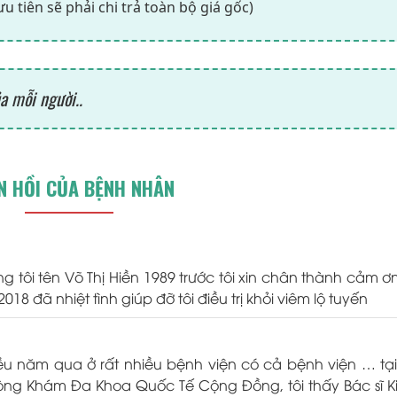
tiên sẽ phải chi trả toàn bộ giá gốc)
a mỗi người..
N HỒI CỦA BỆNH NHÂN
ôi tên Võ Thị Hiền 1989 trước tôi xin chân thành cảm ơn
8 đã nhiệt tình giúp đỡ tôi điều trị khỏi viêm lộ tuyến
iều năm qua ở rất nhiều bệnh viện có cả bệnh viện … tạ
ng Khám Đa Khoa Quốc Tế Cộng Đồng, tôi thấy Bác sĩ 