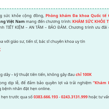
g sức khỏe cộng đồng,
Phòng khám Đa khoa Quốc tế 
àng Việt Nam
mang đến chương trình:
KHÁM SỨC KHỎE 
ệnh TIẾT KIỆM – AN TÂM – BẢO ĐẢM. Chương trình ưu đãi
.
với giáo sư, tiến sĩ, bác sĩ chuyên khoa uy tín
K
 dây – kỹ thuật tiên tiến, không gây đau
chỉ 100K
ong dịp lễ, để đảm bảo quyền lợi và trải nghiệm
“Khám 
g bệnh nhân đặt hẹn online.
h hẹn trước qua số
0383.666.193
-
0243.3131.999
hoặc tư vấ