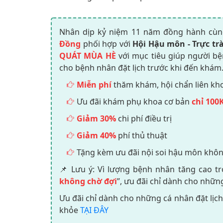
Nhân dịp kỷ niệm 11 năm đồng hành cùn
Đồng
phối hợp với
Hội Hậu môn - Trực tr
QUÁT MÙA HÈ
với mục tiêu giúp người b
cho bệnh nhân đặt lịch trước khi đến khám
Miễn phí
thăm khám, hội chẩn liên khoa 
Ưu đãi khám phụ khoa cơ bản
chỉ 100
Giảm 30%
chi phí điều trị
Giảm 40%
phí thủ thuật
Tặng kèm ưu đãi nội soi hậu môn không
📌 Lưu ý: Vì lượng bệnh nhân tăng cao tr
không chờ đợi
”, ưu đãi chỉ dành cho nhữn
Ưu đãi chỉ dành cho những cá nhân đặt lịc
khỏe
TẠI ĐÂY