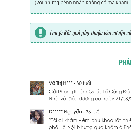
(Với những bệnh nhân không có mã khám ưu 
Lưu ý: Kết quả phụ thuộc vào cơ địa củ
PHẢ
Võ Thị H***
- 30 tuổi
Gửi Phòng Khám Quốc Tế Cộng Đồng t
Nhài và điều dưỡng ca ngày 21/08/201
D***** Nguyễn
- 23 tuổi
“Tôi đi khám viêm phụ khoa rất nh
phố Hà Nội. Nhưng qua khám ở Phò