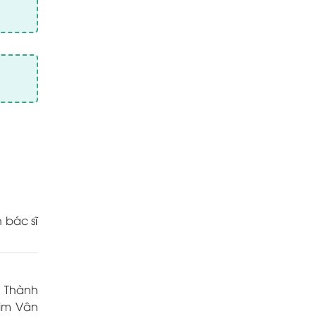
 bác sĩ
i Thành
Kim Vân