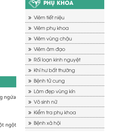
PHỤ KHOA
Viêm tiết niệu
Viêm phụ khoa
Viêm vùng chậu
Viêm âm đạo
Rối loạn kinh nguyệt
Khí hư bất thường
Bệnh tử cung
Làm đẹp vùng kín
ng ngứa
Vô sinh nữ
Kiểm tra phụ khoa
Bệnh xã hội
ột ngột