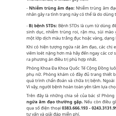
-
Nhiễm trùng âm đạo:
Nhiễm trùng âm đạo 
nhân gây ra tình trạng này có thể là do dùn
-
​​​​Bị bệnh STDs:
Bệnh STDs là cụm từ dùng để
sinh dục, nhiễm trùng roi, rận mu, sùi mà
một lớp dịch màu trắng đục hoặc vàng, dạng
Khi có hiện tượng ngứa rát âm đạo, các chị e
viêm loét nặng hơn mà hãy đến ngay các cơ sở
ra phương án điều trị phù hợp nhất.
Phòng Khoa Đa Khoa Quốc Tế Cộng Đồng luôn l
phụ nữ. Phòng khám có đầy đủ trang thiết bị 
quá trình chẩn đoán và chữa trị bệnh. Ngoài 
Vì vậy, người bệnh hoàn toàn yên tâm lựa ch
Trên đây là những chia sẻ của bác sĩ Phò
ngứa âm đạo thường gặp.
Nếu còn điều gì 
qua số điện thoại
0383.666.193 - 0243.3131.
tư vấn và giải đáp miễn phí.