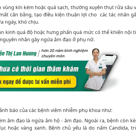
h vùng kín kém hoặc quá sạch, thường xuyên thụt rửa sâu 
t cân bằng, tạo điều kiện thuận lợi cho các tác nhân g
a ngáy, khó chịu.
ần kinh quá độ hoặc hưng phấn quá mức có thể khiến nội tiế
à nguyên nhân gây ngứa âm đạo ở phụ nữ.
cảnh báo của các bệnh viêm nhiễm phụ khoa như:
iêm âm đạo là ngứa âm hộ - âm đạo. Ngoài ra, bệnh còn k
đục hoặc vàng xanh. Bệnh chủ yếu là do nấm Candida, tr