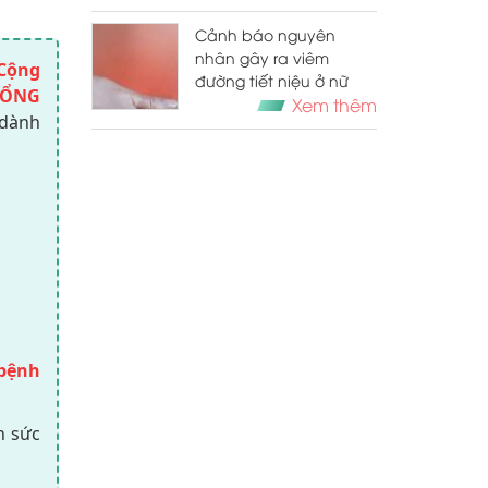
Cảnh báo nguyên
nhân gây ra viêm
Cộng
đường tiết niệu ở nữ
TỔNG
Xem thêm
 dành
bệnh
n sức