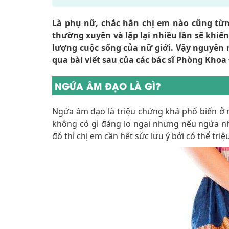
Là phụ nữ, chắc hẳn chị em nào cũng từn
thường xuyên và lặp lại nhiều lần sẽ khi
lượng cuộc sống của nữ giới. Vậy nguyên 
qua bài viết sau của các bác sĩ Phòng Kho
NGỨA ÂM ĐẠO LÀ GÌ?
Ngứa âm đạo là triệu chứng khá phổ biến ở nữ
không có gì đáng lo ngại nhưng nếu ngứa nh
đó thì chị em cần hết sức lưu ý bởi có thể tri