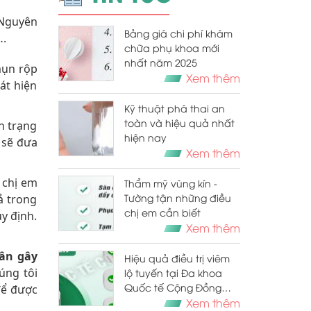
 Nguyên
Bảng giá chi phí khám
….
chữa phụ khoa mới
nhất năm 2025
mụn rộp
Xem thêm
át hiện
Kỹ thuật phá thai an
toàn và hiệu quả nhất
h trạng
hiện nay
 sẽ đưa
Xem thêm
 chị em
Thẩm mỹ vùng kín -
Tường tận những điều
ả trong
chị em cần biết
y định.
Xem thêm
ân gây
Hiệu quả điều trị viêm
úng tôi
lộ tuyến tại Đa khoa
Quốc tế Cộng Đồng
ể được
“đã được chứng minh”
Xem thêm