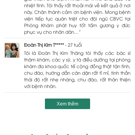
nhiệt tình. Tôi thấy rất thoải mái về kết quả ở nơi
này. Chân thành cảm ơn bệnh viện. Mong bệnh
viện tiếp tục quán triệt cho đội ngũ CBVC tại
Phòng Khám phát huy tốt tấm gương y đức
phục vụ cho nhân dân…”
Đoàn Thị Kim T*****
- 27 tuổi
Tôi là Đoàn Thị Kim Thăng tôi thấy các bác sĩ
thăm khám, các y sỹ, y tá điều dưỡng tại phòng
khám đa khoa quốc tế cộng đồng thật tận tình,
chu đáo, hướng dẫn căn dặn rất tỉ mỉ, tinh thần
thái độ rất nhẹ nhàng, chu đáo, rất thân thiện
với bệnh nhân.
Xem thêm