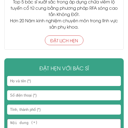
Top 5 bác sĩ xuất sắc trong áp dụng chữa viêm lộ
tuyến cổ tử cung bằng phương pháp RFA sóng cao
tần Không Đốt.
Hơn 20 Năm kinh nghiệm chuyên môn trong lĩnh vực
sản phụ khoa.
ĐẶT LỊCH HẸN
ĐẶT HẸN VỚI BÁC SĨ