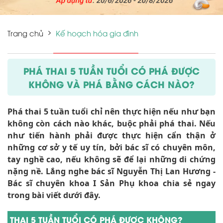
Trang chủ
Kế hoạch hóa gia đình
PHÁ THAI 5 TUẦN TUỔI CÓ PHÁ ĐƯỢC
KHÔNG VÀ PHÁ BẰNG CÁCH NÀO?
Phá thai 5 tuần tuổi chỉ nên thực hiện nếu như bạn
không còn cách nào khác, buộc phải phá thai. Nếu
như tiến hành phải được thực hiện cẩn thận ở
những cơ sở y tế uy tín, bởi bác sĩ có chuyên môn,
tay nghề cao, nếu không sẽ để lại những di chứng
nặng nề. Lắng nghe bác sĩ Nguyễn Thị Lan Hương
-
Bác sĩ chuyên khoa I Sản Phụ khoa chia sẻ ngay
trong bài viết dưới đây.
THAI 5 TUẦN TUỔI CÓ PHÁ ĐƯỢC KHÔNG?