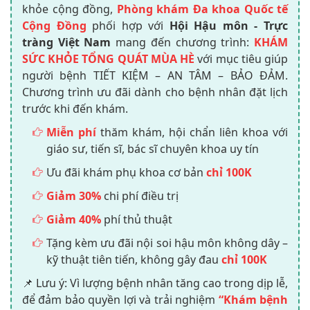
khỏe cộng đồng,
Phòng khám Đa khoa Quốc tế
Cộng Đồng
phối hợp với
Hội Hậu môn - Trực
tràng Việt Nam
mang đến chương trình:
KHÁM
SỨC KHỎE TỔNG QUÁT MÙA HÈ
với mục tiêu giúp
người bệnh TIẾT KIỆM – AN TÂM – BẢO ĐẢM.
Chương trình ưu đãi dành cho bệnh nhân đặt lịch
trước khi đến khám.
Miễn phí
thăm khám, hội chẩn liên khoa với
giáo sư, tiến sĩ, bác sĩ chuyên khoa uy tín
Ưu đãi khám phụ khoa cơ bản
chỉ 100K
Giảm 30%
chi phí điều trị
Giảm 40%
phí thủ thuật
Tặng kèm ưu đãi nội soi hậu môn không dây –
kỹ thuật tiên tiến, không gây đau
chỉ 100K
📌 Lưu ý: Vì lượng bệnh nhân tăng cao trong dịp lễ,
để đảm bảo quyền lợi và trải nghiệm
“Khám bệnh