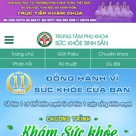
TRUNG TÂM PHỤ KHOA
SỨC KHỎE SINH SẢN
Trang chủ
Giới thiệu
Chuyên khoa
Phản hồi
Kỹ thuật
Ưu đãi