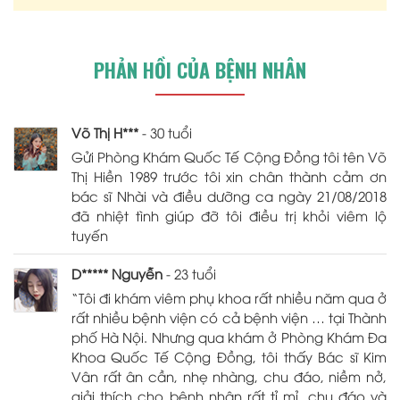
PHẢN HỒI CỦA BỆNH NHÂN
Võ Thị H***
- 30 tuổi
Gửi Phòng Khám Quốc Tế Cộng Đồng tôi tên Võ
Thị Hiền 1989 trước tôi xin chân thành cảm ơn
bác sĩ Nhài và điều dưỡng ca ngày 21/08/2018
đã nhiệt tình giúp đỡ tôi điều trị khỏi viêm lộ
tuyến
D***** Nguyễn
- 23 tuổi
“Tôi đi khám viêm phụ khoa rất nhiều năm qua ở
rất nhiều bệnh viện có cả bệnh viện … tại Thành
phố Hà Nội. Nhưng qua khám ở Phòng Khám Đa
Khoa Quốc Tế Cộng Đồng, tôi thấy Bác sĩ Kim
Vân rất ân cần, nhẹ nhàng, chu đáo, niềm nở,
giải thích cho bệnh nhân rất tỉ mỉ, chu đáo và