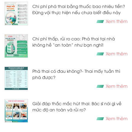
Chi phí phá thai bằng thuốc bao nhiêu tiền?
Đừng vội thực hiện nếu chưa biết điều này
Xem thêm
Chi phí thấp, rủi ro cao: Phá thai tại nhà
không hề “an toàn” như bạn nghĩ!
Xem thêm
​​​​​​​Phá thai có đau không?- Thai mấy tuần thì
phá được?
Xem thêm
Giải đáp thắc mắc hút thai: Bác sĩ nói gì về
mức độ an toàn và rủi ro?
Xem thêm