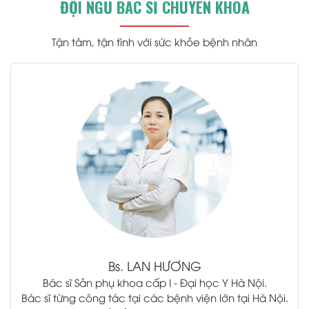
ĐỘI NGŨ BÁC SĨ CHUYÊN KHOA
Tận tâm, tận tình với sức khỏe bệnh nhân
.
Bs.
LAN HƯƠNG
Bác sĩ Sản phụ khoa cấp I - Đại học Y Hà Nội.
Bác sĩ từng công tác tại các bệnh viện lớn tại Hà Nội.