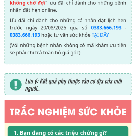
không chờ đợi
”, ưu đãi chỉ dành cho những bệnh
nhân đặt hẹn online.
Ưu đãi chỉ dành cho những cá nhân đặt lịch hẹn
trước ngày
20/08/2026
qua số
0383.666.193
-
0383.666.193
hoặc tư vấn sức khỏe
TẠI ĐÂY
(Với những bệnh nhân không có mã khám ưu tiên
sẽ phải chi trả toàn bộ giá gốc)
Lưu ý: Kết quả phụ thuộc vào cơ địa của mỗi
người..
TRẮC NGHIỆM SỨC KHỎE
1. Bạn đang có các triệu chứng gì?