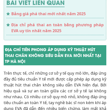
BÀI VIẾT LIÊN QUAN
Bảng giá phá thai mới nhất năm 2025
Địa chỉ phá thai an toàn bằng phương pháp
EVA uy tín nhất năm 2025
ĐỊA CHỈ TIÊN PHONG ÁP DỤNG KỸ THUẬT HÚT
THAI CHÂN KHÔNG SIÊU DẪN EVA MỚI NHẤT TẠI
TP HÀ NỘI
Trên thực tế, chỉ những cơ sở y tế quy mô lớn, đáp ứng
đầy đủ tiêu chuẩn Y tế mới được cấp phép áp dụng kỹ
thuật hút thai chân không siêu dẫn EVA hiện đại. Bởi
hiệu quả và sự an toàn giữa các cơ sở y tế lại không
như nhau. Có nhiều cơ sở quy mô nhỏ, không đáp ứng
tiêu chuẩn an toàn Y tế, tay nghề bác sĩ non kém khi áp
dụng EVA đã dẫn đến nhiều biến chứng, làm mất khả