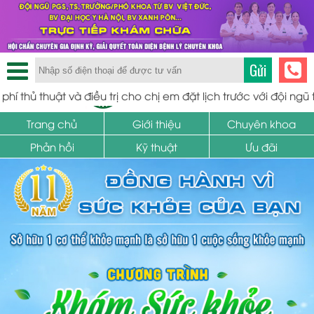
Gửi
TRUNG TÂM PHỤ KHOA
và điều trị cho chị em đặt lịch trước với đội ngũ tiến sĩ bác sĩ
SỨC KHỎE SINH SẢN
Trang chủ
Giới thiệu
Chuyên khoa
Phản hồi
Kỹ thuật
Ưu đãi