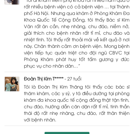
rất nhiều bệnh viện có cả bệnh viện … tại Thành
phố Hà Nội. Nhưng qua khám ở Phòng Khám Đa
Khoa Quốc Tế Cộng Đồng, tôi thấy Bác sĩ Kim
Vân rất ân cần, nhẹ nhàng, chu đáo, niềm nở,
giải thích cho bệnh nhân rất tỉ mỉ, chu đáo và
nhiệt tình. Tôi thấy rất thoải mái về kết quả ở nơi
này. Chân thành cảm ơn bệnh viện. Mong bệnh
viện tiếp tục quán triệt cho đội ngũ CBVC tại
Phòng Khám phát huy tốt tấm gương y đức
phục vụ cho nhân dân…”
Đoàn Thị Kim T*****
- 27 tuổi
Tôi là Đoàn Thị Kim Thăng tôi thấy các bác sĩ
thăm khám, các y sỹ, y tá điều dưỡng tại phòng
khám đa khoa quốc tế cộng đồng thật tận tình,
chu đáo, hướng dẫn căn dặn rất tỉ mỉ, tinh thần
thái độ rất nhẹ nhàng, chu đáo, rất thân thiện
với bệnh nhân.