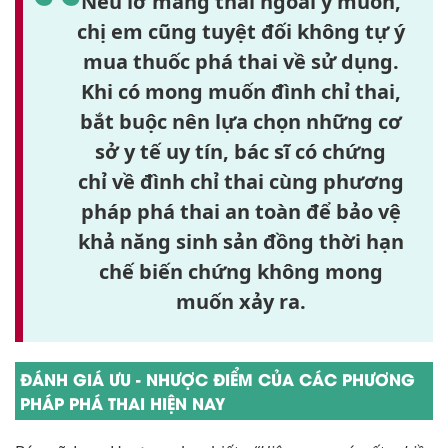
Nếu lỡ mang thai ngoài ý muốn,
chị em cũng
tuyệt đối không tự ý
mua thuốc phá thai
về sử dụng.
Khi có mong muốn đình chỉ thai,
bắt buộc nên lựa chọn những
cơ
sở y tế uy tín
,
bác sĩ có chứng
chỉ
về đình chỉ thai cùng phương
pháp phá thai an toàn để bảo vệ
khả năng sinh sản đồng thời hạn
chế biến chứng không mong
muốn xảy ra.
ĐÁNH GIÁ ƯU - NHƯỢC ĐIỂM CỦA CÁC PHƯƠNG
PHÁP PHÁ THAI HIỆN NAY