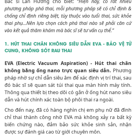
Bác sĩ Lan Hương cho biết:
“Hiện nay, có rất nhiều
phương pháp phá thai, mỗi phương pháp sẽ có chỉ định &
chống chỉ định riêng biệt, tùy thuộc vào tuổi thai, sức khỏe
thai phụ…Nên lựa chọn cách phá thai nào sẽ phải căn cứ
vào kết quả thăm khám mà bác sĩ sẽ tư vấn cụ thể.”
1. HÚT THAI CHÂN KHÔNG SIÊU DẪN EVA - BẢO VỆ TỬ
CUNG, KHÔNG SÓT RAU THAI
EVA (Electric Vacuum Aspiration) - Hút thai chân
không bằng ống nano trực quan siêu dẫn.
Phương
pháp nhờ sự chỉ dẫn siêu âm để xác định vị trí thai, sau
đó bác sĩ sẽ quan sát túi thai qua màn hình máy tính.
Thông qua thiết bị theo dõi có gắn ở ống hút nano siêu
dẫn và hút chính xác toàn bộ phôi thai ra ngoài.
Cho đến nay, đã có hàng nghìn chị em phụ nữ đã đình
chỉ thai thành công nhờ EVA mà không xảy ra bất kỳ
biến chứng nào, đảm bảo sức khỏe sinh sản, nhận
được sự đánh giá cao từ giới chuyên môn.