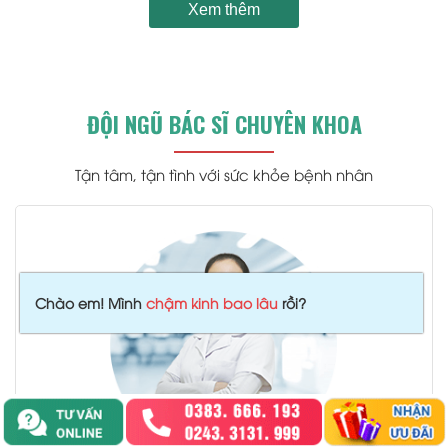
Xem thêm
ĐỘI NGŨ BÁC SĨ CHUYÊN KHOA
Tận tâm, tận tình với sức khỏe bệnh nhân
.
Chào em! Mình
chậm kinh bao lâu
rồi?