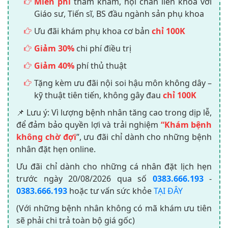
Miễn phí
thăm khám, hội chẩn liên khoa với
Giáo sư, Tiến sĩ, BS đầu ngành sản phụ khoa
Ưu đãi khám phụ khoa cơ bản
chỉ 100K
Giảm 30%
chi phí điều trị
Giảm 40%
phí thủ thuật
Tặng kèm ưu đãi nội soi hậu môn không dây –
kỹ thuật tiên tiến, không gây đau
chỉ 100K
📌 Lưu ý: Vì lượng bệnh nhân tăng cao trong dịp lễ,
để đảm bảo quyền lợi và trải nghiệm
“Khám bệnh
không chờ đợi
”, ưu đãi chỉ dành cho những bệnh
nhân đặt hẹn online.
Ưu đãi chỉ dành cho những cá nhân đặt lịch hẹn
trước ngày
20/08/2026
qua số
0383.666.193
-
0383.666.193
hoặc tư vấn sức khỏe
TẠI ĐÂY
(Với những bệnh nhân không có mã khám ưu tiên
sẽ phải chi trả toàn bộ giá gốc)