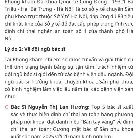
Phòng khám Đa khoa Quốc tế Cộng Đồng - 193c1 Bà
Triệu - Hai Bà Trưng - Hà Nội là cơ sở y tế chuyên Sản
phụ khoa trực thuộc Sở Y tế Hà Nội, đáp ứng đủ 83 tiêu
chí khắt khe của Sở y tế để đạt cấp phép trong lĩnh vực
đình chỉ thai nghén an toàn số 1 của thành phố Hà
Nội.
Lý do 2: Về đội ngũ bác sĩ
Tại Phòng khám, chị em sẽ được tư vấn và giải thích cụ
thể tình trạng bệnh bằng sự tận tâm, trách nhiệm từ
đội ngũ bác sĩ giỏi đến từ các bệnh viện đầu ngành. Đội
ngũ bác sĩ Trưởng khoa, chuyên khoa I Sản phụ khoa,
có kinh nghiệm làm việc lâu năm tại các bệnh viện sản
như:
Bác Sĩ Nguyễn Thị Lan Hương:
Top 5 bác sĩ xuất
sắc về thực hiện đình chỉ thai an toàn bằng phương
pháp nội khoa, đạt danh hiệu "Bàn tay vàng" về đình
chỉ thai an toàn; Gương mặt bác sĩ Sản phụ khoa
xuất sắc năm 2025 với 20 năm kinh nghiệm.