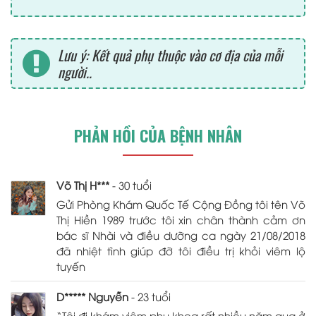
Lưu ý: Kết quả phụ thuộc vào cơ địa của mỗi
người..
PHẢN HỒI CỦA BỆNH NHÂN
Võ Thị H***
- 30 tuổi
Gửi Phòng Khám Quốc Tế Cộng Đồng tôi tên Võ
Thị Hiền 1989 trước tôi xin chân thành cảm ơn
bác sĩ Nhài và điều dưỡng ca ngày 21/08/2018
đã nhiệt tình giúp đỡ tôi điều trị khỏi viêm lộ
tuyến
D***** Nguyễn
- 23 tuổi
“Tôi đi khám viêm phụ khoa rất nhiều năm qua ở