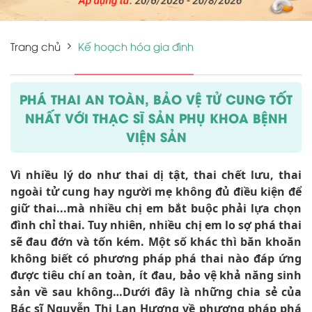
Trang chủ
Kế hoạch hóa gia đình
PHÁ THAI AN TOÀN, BẢO VỆ TỬ CUNG TỐT
NHẤT VỚI THẠC SĨ SẢN PHỤ KHOA BỆNH
VIỆN SẢN
Vì nhiều lý do như thai dị tật, thai chết lưu, thai
ngoài tử cung hay người mẹ không đủ điều kiện để
giữ thai...mà nhiều chị em bắt buộc phải lựa chọn
đình chỉ thai. Tuy nhiên, nhiều chị em lo sợ phá thai
sẽ đau đớn và tốn kém. Một số khác thì băn khoăn
không biết có phương pháp phá thai nào đáp ứng
được tiêu chí an toàn, ít đau, bảo vệ khả năng sinh
sản về sau không…Dưới đây là những chia sẻ của
Bác sĩ Nguyễn Thị Lan Hương về phương pháp phá