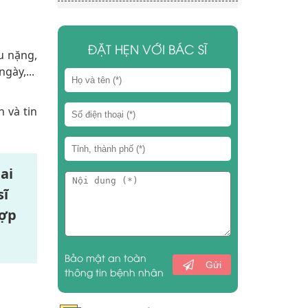
ĐẶT HẸN VỚI BÁC SĨ
u nặng,
ày,...
 và tin
ai
sĩ
hợp
Bảo mật an toàn
Gửi
thông tin bệnh nhân