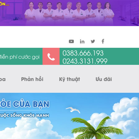
0383.666.193
iễn phí cước gọi
0243.3131.999
oa
Phản hồi
Kỹ thuật
Ưu đãi