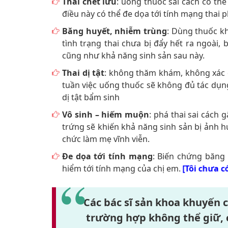
Thai chết lưu
: uống thuốc sai cách có th
điều này có thể đe dọa tới tính mạng thai 
Băng huyết, nhiễm trùng
: Dùng thuốc k
tình trạng thai chưa bị đẩy hết ra ngoài, 
cũng như khả năng sinh sản sau này.
Thai dị tật
: không thăm khám, không xác đị
tuần việc uống thuốc sẽ không đủ tác dụng 
dị tật bẩm sinh
Vô sinh – hiếm muộn
: phá thai sai cách
trứng sẽ khiến khả năng sinh sản bị ảnh h
chức làm mẹ vĩnh viễn.
Đe dọa tới tính mạng
: Biến chứng băng 
hiểm tới tính mạng của chị em.
[Tôi chưa 
Các bác sĩ sản khoa khuyến 
trường hợp không thể giữ, c