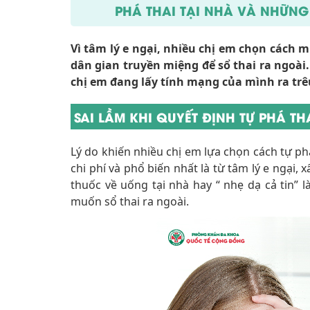
PHÁ THAI TẠI NHÀ VÀ NHỮNG
Vì tâm lý e ngại, nhiều chị em chọn cách 
dân gian truyền miệng để sổ thai ra ngoài
chị em đang lấy tính mạng của mình ra trê
SAI LẦM KHI QUYẾT ĐỊNH TỰ PHÁ TH
Lý do khiến nhiều chị em lựa chọn cách tự phá
chi phí và phổ biến nhất là từ tâm lý e ngạ
thuốc về uống tại nhà hay “ nhẹ dạ cả tin”
muốn sổ thai ra ngoài.