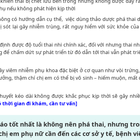
ể khiến thai bị chết lưu bên trong nhưng không được đẩy ra
phụ nếu không phát hiện kịp thời
hông có hướng dẫn cụ thể, việc dùng thảo dược phá thai 
bị sót lại gây nhiễm trùng, rất nguy hiểm với sức khỏe của
nh được độ tuổi thai nhi chính xác, đối với nhưng thai nhi
để chấm dứt sự phát triển từ đó dẫn tới thai vẫn phát triể
 gây viêm nhiễm phụ khoa đặc biệt ở cơ quan như vòi trứng
ưởng, thậm chí chị em có thể bị vô sinh – hiếm muộn, mất đ
huyết kéo dài không được khắc phục kịp thời sẽ gây nhi
có thời gian đi khám, cần tư vấn]
cáo tốt nhất là không nên phá thai, nhưng tr
hị em phụ nữ cần đến các cơ sở y tế, bệnh vi