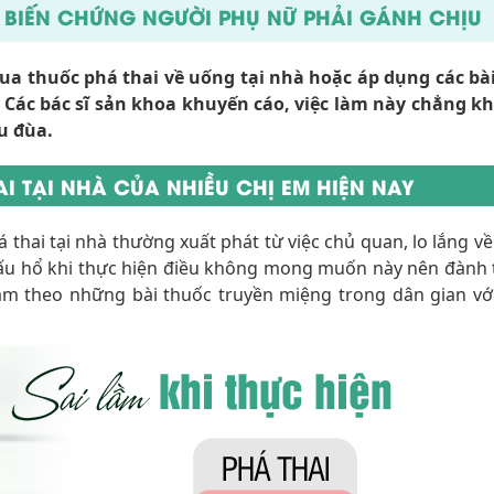
 BIẾN CHỨNG NGƯỜI PHỤ NỮ PHẢI GÁNH CHỊU
mua thuốc phá thai về uống tại nhà hoặc áp dụng các bà
. Các bác sĩ sản khoa khuyến cáo, việc làm này chẳng k
u đùa.
AI TẠI NHÀ CỦA NHIỀU CHỊ EM HIỆN NAY
 thai tại nhà thường xuất phát từ việc chủ quan, lo lắng v
i, xấu hổ khi thực hiện điều không mong muốn này nên đành
 làm theo những bài thuốc truyền miệng trong dân gian v