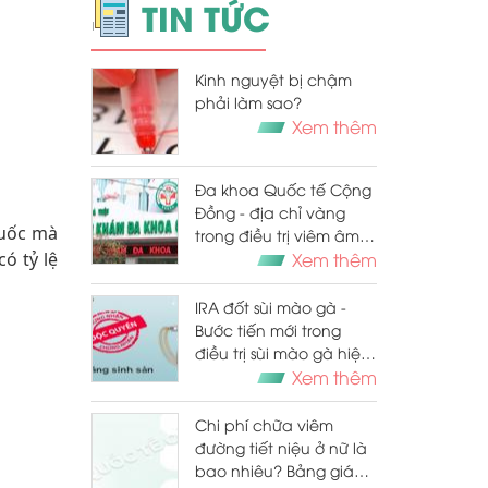
TIN TỨC
Kinh nguyệt bị chậm
phải làm sao?
Xem thêm
Đa khoa Quốc tế Cộng
Đồng - địa chỉ vàng
huốc mà
trong điều trị viêm âm
ó tỷ lệ
đạo tại Hà Nội
Xem thêm
IRA đốt sùi mào gà -
Bước tiến mới trong
điều trị sùi mào gà hiệu
quả cao
Xem thêm
Chi phí chữa viêm
đường tiết niệu ở nữ là
bao nhiêu? Bảng giá