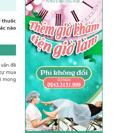
i thuốc
hác nào
ề vấn đề
 tự mua
ới mong