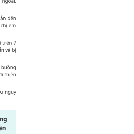
 ngoài,
dẫn đến
 chị em
 trên 7
n và bị
, buồng
i thiên
ều nguy
ong
ện