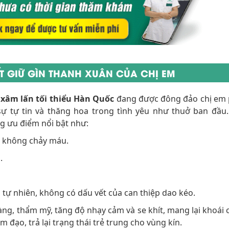
ẾT GIỮ GÌN THANH XUÂN CỦA CHỊ EM
xâm lấn tối thiểu Hàn Quốc
đang được đông đảo chị em
ự tự tin và thăng hoa trong tình yêu như thuở ban đầu.
ng ưu điểm nổi bật như:
,
không chảy máu.
.
 tự nhiên, không có dấu vết của can thiệp dao kéo.
ng, thẩm mỹ, tăng độ nhạy cảm và se khít, mang lại khoái 
m đạo, trả lại trạng thái trẻ trung cho vùng kín.