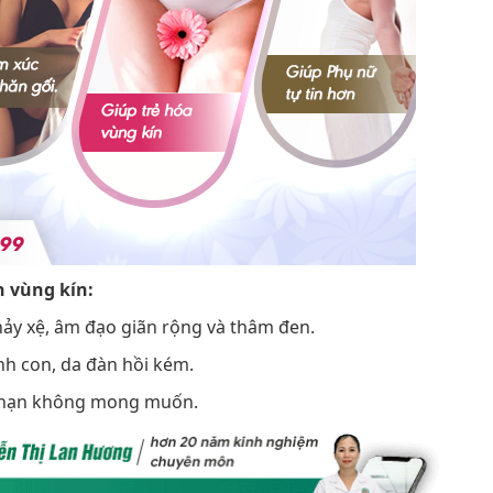
 vùng kín:
hảy xệ, âm đạo giãn rộng và thâm đen.
inh con, da đàn hồi kém.
ai nạn không mong muốn.