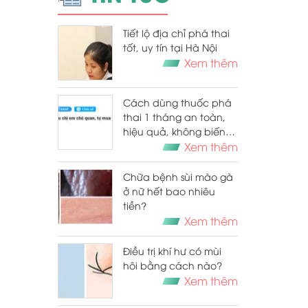
Tiết lộ địa chỉ phá thai
tốt, uy tín tại Hà Nội
Xem thêm
Cách dùng thuốc phá
thai 1 tháng an toàn,
hiệu quả, không biến
chứng
Xem thêm
Chữa bệnh sùi mào gà
ở nữ hết bao nhiêu
tiền?
Xem thêm
Điều trị khí hư có mùi
hôi bằng cách nào?
Xem thêm