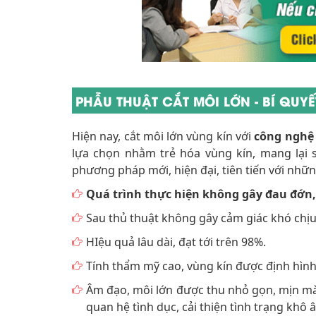
PHẪU THUẬT CẮT MÔI LỚN - BÍ QUY
Hiện nay, cắt môi lớn vùng kín với
công nghệ 
lựa chọn nhằm trẻ hóa vùng kín, mang lại s
phương pháp mới, hiện đại, tiên tiến với nhữ
Quá trình thực hiện không gây đau đớn
Sau thủ thuật không gây cảm giác khó chịu
HIệu quả lâu dài, đạt tới trên 98%.
Tính thẩm mỹ cao, vùng kín được định hình
Âm đạo, môi lớn được thu nhỏ gọn, mịn mà
quan hệ tình dục, cải thiện tình trạng khô â