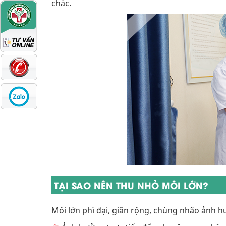
chắc.
TẠI SAO NÊN THU NHỎ MÔI LỚN?
Môi lớn phì đại, giãn rộng, chùng nhão ảnh h