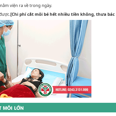
 nằm viện ra về trong ngày.
 được.
[Chi phí cắt môi bé hết nhiều tiền không, thưa bác 
T MÔI LỚN