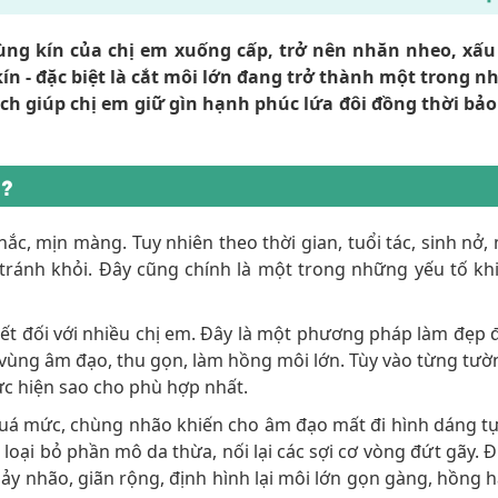
vùng kín của chị em xuống cấp, trở nên nhăn nheo, xấu 
n - đặc biệt là cắt môi lớn đang trở thành một trong n
ch giúp chị em giữ gìn hạnh phúc lứa đôi đồng thời bảo
N?
ắc, mịn màng. Tuy nhiên theo thời gian, tuổi tác, sinh nở, 
 tránh khỏi. Đây cũng chính là một trong những yếu tố kh
hiết đối với nhiều chị em. Đây là một phương pháp làm đẹp 
 vùng âm đạo, thu gọn, làm hồng môi lớn. Tùy vào từng tườ
hực hiện sao cho phù hợp nhất.
 quá mức, chùng nhão khiến cho âm đạo mất đi hình dáng tự
 loại bỏ phần mô da thừa, nối lại các sợi cơ vòng đứt gãy. 
y nhão, giãn rộng, định hình lại môi lớn gọn gàng, hồng h