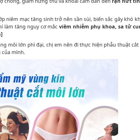
vợ chồng, giảm hứng thú và khoái cảm dẫn đến
rạn nứt tì
lớp niêm mạc tăng sinh trở nên sần sùi, biến sắc gây khó k
 chí làm tăng nguy cơ mắc
viêm nhiễm phụ khoa, sa tử cu
n]
rạng môi lớn phì đại, chị em nên đi thực hiện phẫu thuật cắ
 của mình.