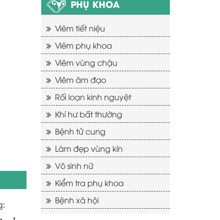
PHỤ KHOA
Viêm tiết niệu
Viêm phụ khoa
Viêm vùng chậu
Viêm âm đạo
Rối loạn kinh nguyệt
Khí hư bất thường
Bệnh tử cung
Làm đẹp vùng kín
Vô sinh nữ
Kiểm tra phụ khoa
Bệnh xã hội
g: