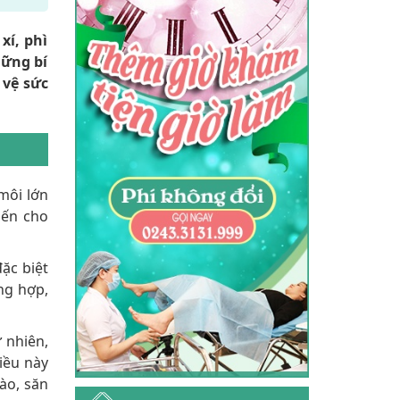
xí, phì
hững bí
 vệ sức
môi lớn
iến cho
đặc biệt
ng hợp,
 nhiên,
Điều này
ào, săn