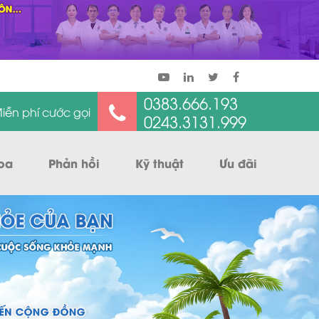
0383.666.193
iễn phí cước gọi
0243.3131.999
oa
Phản hồi
Kỹ thuật
Ưu đãi