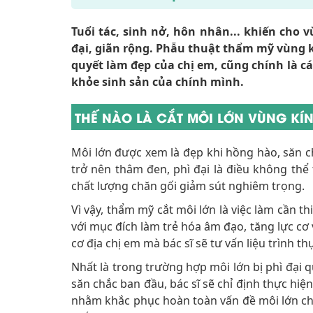
Tuổi tác, sinh nở, hôn nhân... khiến cho 
đại, giãn rộng. Phẫu thuật thẩm mỹ vùng kí
quyết làm đẹp của chị em, cũng chính là cá
khỏe sinh sản của chính mình.
THẾ NÀO LÀ CẮT MÔI LỚN VÙNG KÍ
Môi lớn được xem là đẹp khi hồng hào, săn ch
trở nên thâm đen, phì đại là điều không thể
chất lượng chăn gối giảm sút nghiêm trọng.
Vì vậy, thẩm mỹ cắt môi lớn là việc làm cần t
với mục đích làm trẻ hóa âm đạo, tăng lực cơ
cơ địa chị em mà bác sĩ sẽ tư vấn liệu trình t
Nhất là trong trường hợp môi lớn bị phì đại
săn chắc ban đầu, bác sĩ sẽ chỉ định thực hiện
nhằm khắc phục hoàn toàn vấn đề môi lớn chả