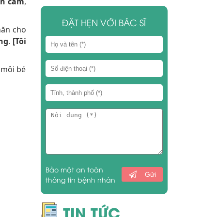
nh cảm
,
ĐẶT HẸN VỚI BÁC SĨ
hăn cho
ng
.
[Tôi
t môi bé
Bảo mật an toàn
Gửi
thông tin bệnh nhân
TIN TỨC