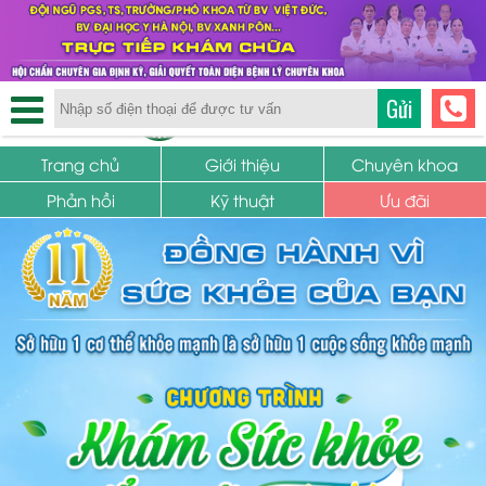
TRUNG TÂM PHỤ KHOA
Gửi
SỨC KHỎE SINH SẢN
Trang chủ
Giới thiệu
Chuyên khoa
Phản hồi
Kỹ thuật
Ưu đãi