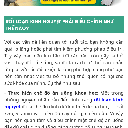
RỐI LOẠN KINH NGUYỆT PHẢI ĐIỀU CHỈNH NHƯ
THẾ NÀO?
Với các vấn đề liên quan tới tuổi tác, bạn không cần
quá lo lắng hoặc phải tìm kiếm phương pháp điều trị.
Tuy vậy, bạn nên lưu tâm tới các xáo trộn gây ra bởi
việc thay đổi lối sống, và đó là cách cơ thể bạn phản
ứng lại với các điều kiện không phù hợp cũng như bạn
nên cân nhắc việc từ bỏ những thói quen có hại cho
sức khỏe của mình. Cụ thể như sau:
-
Thực hiện chế độ ăn uống khoa học
: Một trong
những nguyên nhân dẫn đến tình trạng
rối loạn kinh
nguyệt
đó là chế độ dinh dưỡng thiếu khoa học, ít chất
xwo, vitamin và nhiều đồ cay nóng, chiên dầu. Vì vậy,
bạn nên quan tâm và điều chỉnh một chế độ ăn uống
đầy đủ chất dinh dưỡng, tăng cường bổ sung rau xanh,