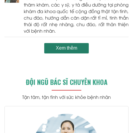
thăm khám, các y sỹ, y tá điều dưỡng tại phòng
khám đa khoa quốc tế cộng đồng thật tận tình,
chu đáo, hướng dẫn căn dặn rất tỉ mỉ, tinh thần
thái độ rất nhẹ nhàng, chu đáo, rất thân thiện
với bệnh nhân.
Xem thêm
ĐỘI NGŨ BÁC SĨ CHUYÊN KHOA
Tận tâm, tận tình với sức khỏe bệnh nhân
.