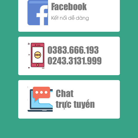
Facebook
Kết nối dễ dàng
0383.666.193
0243.3131.999
Chat
trực tuyến