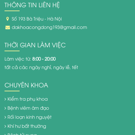
THÔNG TIN LIÊN HỆ
Số 193 Bà Triệu - Hà Nội
dakhoacongdong193@gmail.com
THỜI GIAN LÀM VIỆC
Làm việc từ:
8:00 - 20:00
tất cả các ngày nghỉ, ngày lễ, tết
CHUYÊN KHOA
Kiểm tra phụ khoa
Bệnh viêm âm đạo
Rối loạn kinh nguyệt
Khí hư bất thường
Bệnh tử cung