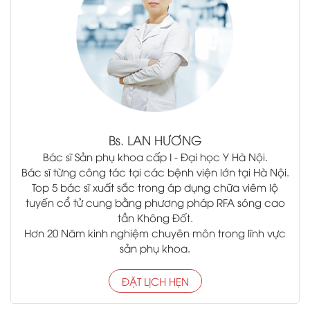
Bs.
LAN HƯƠNG
Bác sĩ Sản phụ khoa cấp I - Đại học Y Hà Nội.
Bác sĩ từng công tác tại các bệnh viện lớn tại Hà Nội.
Top 5 bác sĩ xuất sắc trong áp dụng chữa viêm lộ
tuyến cổ tử cung bằng phương pháp RFA sóng cao
tần Không Đốt.
Hơn 20 Năm kinh nghiệm chuyên môn trong lĩnh vực
sản phụ khoa.
ĐẶT LỊCH HẸN