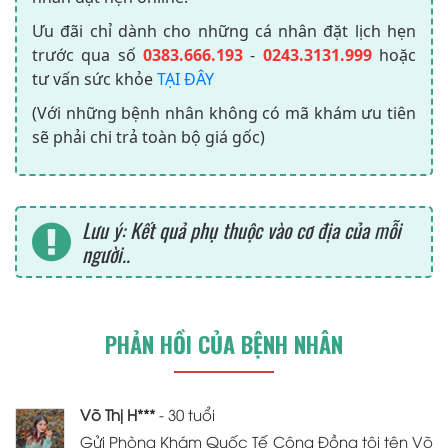
Ưu đãi chỉ dành cho những cá nhân đặt lịch hẹn
trước qua số
0383.666.193
-
0243.3131.999
hoặc
tư vấn sức khỏe
TẠI ĐÂY
(Với những bệnh nhân không có mã khám ưu tiên
sẽ phải chi trả toàn bộ giá gốc)
Lưu ý: Kết quả phụ thuộc vào cơ địa của mỗi
người..
PHẢN HỒI CỦA BỆNH NHÂN
Võ Thị H***
- 30 tuổi
Gửi Phòng Khám Quốc Tế Cộng Đồng tôi tên Võ