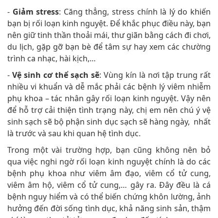
-
Giảm stress
: Căng thẳng, stress chính là lý do khiến
bạn bị rối loạn kinh nguyệt. Để khắc phục điều này, bạn
nên giữ tinh thần thoải mái, thư giãn bằng cách đi chơi,
du lịch, gặp gỡ bạn bè để tâm sự hay xem các chường
trình ca nhạc, hài kịch,…
-
Vệ sinh cơ thể sạch sẽ
: Vùng kín là nơi tập trung rất
nhiều vi khuẩn và dễ mắc phải các bệnh lý viêm nhiễm
phụ khoa – tác nhân gây rối loạn kinh nguyệt. Vậy nên
để hỗ trợ cải thiện tình trạng này, chị em nên chú ý vệ
sinh sạch sẽ bộ phận sinh dục sạch sẽ hàng ngày, nhất
là trước và sau khi quan hệ tình dục.
Trong một vài trường hợp, bạn cũng không nên bỏ
qua việc nghi ngờ rối loạn kinh nguyệt chính là do các
bệnh phụ khoa như viêm âm đạo, viêm cổ tử cung,
viêm âm hộ, viêm cổ tử cung,… gây ra. Đây đều là cá
bệnh nguy hiểm và có thể biến chứng khôn lường, ảnh
hưởng đến đời sống tình dục, khả năng sinh sản, thậm