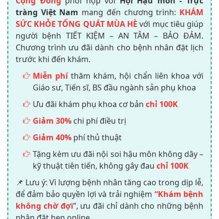
Cộng Đồng
phối hợp với
Hội Hậu môn - Trực
tràng Việt Nam
mang đến chương trình:
KHÁM
SỨC KHỎE TỔNG QUÁT MÙA HÈ
với mục tiêu giúp
người bệnh TIẾT KIỆM – AN TÂM – BẢO ĐẢM.
Chương trình ưu đãi dành cho bệnh nhân đặt lịch
trước khi đến khám.
Miễn phí
thăm khám, hội chẩn liên khoa với
Giáo sư, Tiến sĩ, BS đầu ngành sản phụ khoa
Ưu đãi khám phụ khoa cơ bản
chỉ 100K
Giảm 30%
chi phí điều trị
Giảm 40%
phí thủ thuật
Tặng kèm ưu đãi nội soi hậu môn không dây –
kỹ thuật tiên tiến, không gây đau
chỉ 100K
📌 Lưu ý: Vì lượng bệnh nhân tăng cao trong dịp lễ,
để đảm bảo quyền lợi và trải nghiệm
“Khám bệnh
không chờ đợi
”, ưu đãi chỉ dành cho những bệnh
nhân đặt hẹn online.