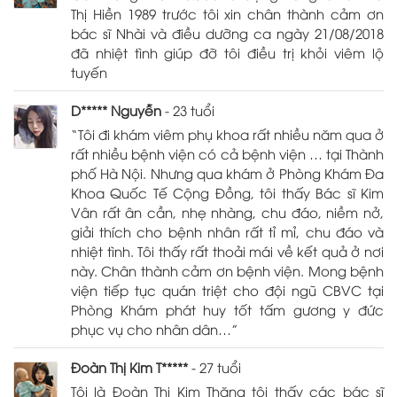
Thị Hiền 1989 trước tôi xin chân thành cảm ơn
bác sĩ Nhài và điều dưỡng ca ngày 21/08/2018
đã nhiệt tình giúp đỡ tôi điều trị khỏi viêm lộ
tuyến
D***** Nguyễn
- 23 tuổi
“Tôi đi khám viêm phụ khoa rất nhiều năm qua ở
rất nhiều bệnh viện có cả bệnh viện … tại Thành
phố Hà Nội. Nhưng qua khám ở Phòng Khám Đa
Khoa Quốc Tế Cộng Đồng, tôi thấy Bác sĩ Kim
Vân rất ân cần, nhẹ nhàng, chu đáo, niềm nở,
giải thích cho bệnh nhân rất tỉ mỉ, chu đáo và
nhiệt tình. Tôi thấy rất thoải mái về kết quả ở nơi
này. Chân thành cảm ơn bệnh viện. Mong bệnh
viện tiếp tục quán triệt cho đội ngũ CBVC tại
Phòng Khám phát huy tốt tấm gương y đức
phục vụ cho nhân dân…”
Đoàn Thị Kim T*****
- 27 tuổi
Tôi là Đoàn Thị Kim Thăng tôi thấy các bác sĩ