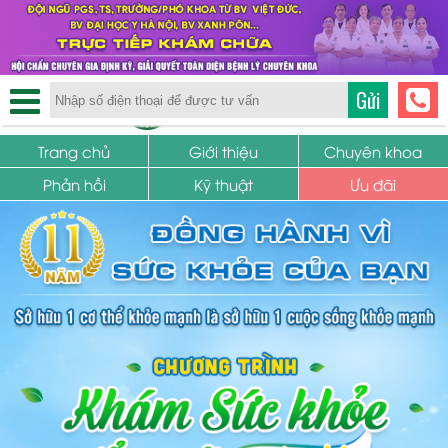
TRUNG TÂM PHỤ KHOA
Gửi
SỨC KHỎE SINH SẢN
Trang chủ
Giới thiệu
Chuyên khoa
Phản hồi
Kỹ thuật
Ưu đãi