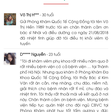
Võ Thị H***
- 30 tuổi
Gửi Phòng Khám Quốc Tế Cộng Đồng tôi tên Võ
Thị Hiền 1989 trước tôi xin chân thành cảm ơn
bác sĩ Nhài và điều dưỡng ca ngày 21/08/2018
đã nhiệt tình giúp đỡ tôi điều trị khỏi viêm lộ
tuyến
D***** Nguyễn
- 23 tuổi
“Tôi đi khám viêm phụ khoa rất nhiều năm qua ở
rất nhiều bệnh viện có cả bệnh viện … tại Thành
phố Hà Nội. Nhưng qua khám ở Phòng Khám Đa
Khoa Quốc Tế Cộng Đồng, tôi thấy Bác sĩ Kim
Vân rất ân cần, nhẹ nhàng, chu đáo, niềm nở,
giải thích cho bệnh nhân rất tỉ mỉ, chu đáo và
nhiệt tình. Tôi thấy rất thoải mái về kết quả ở nơi
này. Chân thành cảm ơn bệnh viện. Mong bệnh
viện tiếp tục quán triệt cho đội ngũ CBVC tại
Phòng Khám phát huy tốt tấm gương y đức