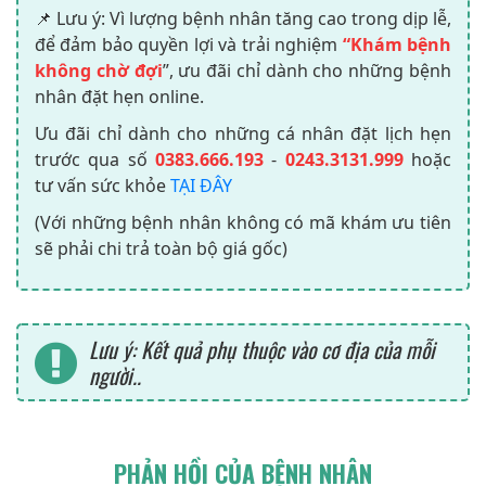
📌 Lưu ý: Vì lượng bệnh nhân tăng cao trong dịp lễ,
để đảm bảo quyền lợi và trải nghiệm
“Khám bệnh
không chờ đợi
”, ưu đãi chỉ dành cho những bệnh
nhân đặt hẹn online.
Ưu đãi chỉ dành cho những cá nhân đặt lịch hẹn
trước qua số
0383.666.193
-
0243.3131.999
hoặc
tư vấn sức khỏe
TẠI ĐÂY
(Với những bệnh nhân không có mã khám ưu tiên
sẽ phải chi trả toàn bộ giá gốc)
Lưu ý: Kết quả phụ thuộc vào cơ địa của mỗi
người..
PHẢN HỒI CỦA BỆNH NHÂN