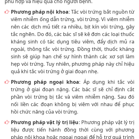
phù hợp và hiệu quả cho người bệnh.
Phương pháp nội khoa
: Tắc vòi trứng bắt nguồn từ
viêm nhiễm ống dẫn trứng, vòi trứng. Vì viêm nhiễm
nên các dịch mủ tiết ra nhiều, bịt kín vòi trứng, gây
tắc nghẽn. Do đó, các bác sĩ sẽ kê đơn các loại thuốc
kháng sinh có tác dụng tiêu viêm, đẩy dịch mủ ra
ngoài, thông tắc vòi trứng. Đồng thời, thuốc kháng
sinh sẽ giúp hạn chế sự hình thành các xơ sợi làm
hẹp vòi trứng. Tuy nhiên, phương pháp này chỉ hiệu
quả khi tắc vòi trứng ở giai đoạn nhẹ.
Phương pháp ngoại khoa
: Áp dụng khi tắc vòi
trứng ở giai đoạn nặng. Các bác sĩ sẽ chỉ định cắt
phần vòi trứng bị tắc và viêm nhiễm nặng. Sau đó
nối liền các đoạn không bị viêm với nhau để phục
hồi chức năng của vòi trứng.
Phương pháp vật lý trị liệu
: Phương pháp vật lý trị
liệu được tiến hành đồng thời cùng với phương
pháp nội khoa hoặc ngoại ngoại để hỗ trợ quá trình