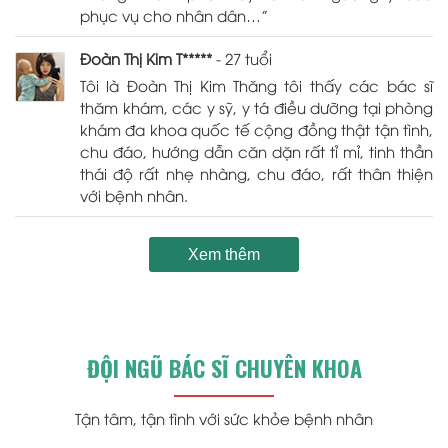
phục vụ cho nhân dân…”
Đoàn Thị Kim T*****
- 27 tuổi
Tôi là Đoàn Thị Kim Thăng tôi thấy các bác sĩ
thăm khám, các y sỹ, y tá điều dưỡng tại phòng
khám đa khoa quốc tế cộng đồng thật tận tình,
chu đáo, hướng dẫn căn dặn rất tỉ mỉ, tinh thần
thái độ rất nhẹ nhàng, chu đáo, rất thân thiện
với bệnh nhân.
Xem thêm
ĐỘI NGŨ BÁC SĨ CHUYÊN KHOA
Tận tâm, tận tình với sức khỏe bệnh nhân