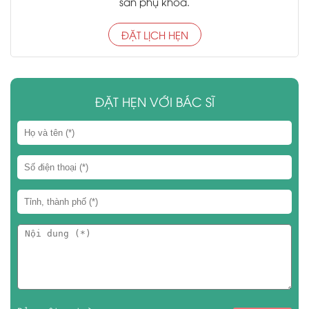
sản phụ khoa.
ĐẶT LỊCH HẸN
ĐẶT HẸN VỚI BÁC SĨ