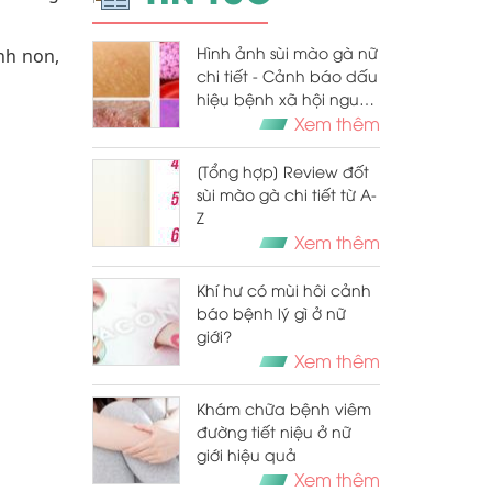
Hình ảnh sùi mào gà nữ
inh non,
chi tiết - Cảnh báo dấu
hiệu bệnh xã hội nguy
hiểm
Xem thêm
[Tổng hợp] Review đốt
sùi mào gà chi tiết từ A-
Z
Xem thêm
Khí hư có mùi hôi cảnh
báo bệnh lý gì ở nữ
giới?
Xem thêm
Khám chữa bệnh viêm
đường tiết niệu ở nữ
giới hiệu quả
Xem thêm