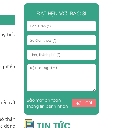
ĐẶT HẸN VỚI BÁC SĨ
ay tiểu
ng điển
Bảo mật an toàn
tiểu rất
Gửi
thông tin bệnh nhân
bỏ thận
TIN TỨC
ợc dòng