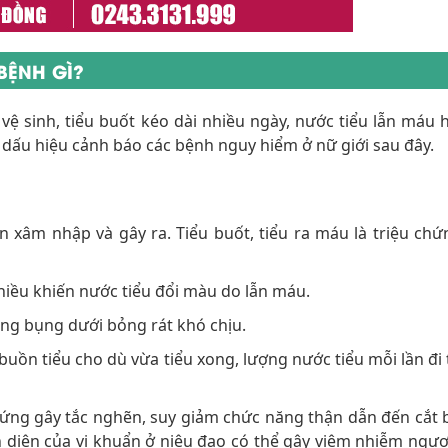
BỆNH GÌ?
 vệ sinh, tiểu buốt kéo dài nhiều ngày, nước tiểu lẫn máu h
à dấu hiệu cảnh báo các bệnh nguy hiểm ở nữ giới sau đây.
uẩn xâm nhập và gây ra. Tiểu buốt, tiểu ra máu là triệu chứ
iều khiến nước tiểu đổi màu do lẫn máu.
ùng bụng dưới bỏng rát khó chịu.
 buồn tiểu cho dù vừa tiểu xong, lượng nước tiểu mỗi lần đi 
chứng gây tắc nghẽn, suy giảm chức năng thận dẫn đến cắt 
ện diện của vi khuẩn ở niệu đạo có thể gây viêm nhiễm ngư