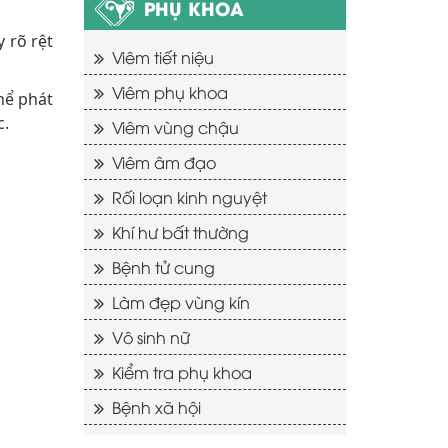
PHỤ KHOA
 rõ rệt
Viêm tiết niệu
Viêm phụ khoa
hể phát
c.
Viêm vùng chậu
Viêm âm đạo
Rối loạn kinh nguyệt
Khí hư bất thường
Bệnh tử cung
Làm đẹp vùng kín
Vô sinh nữ
Kiểm tra phụ khoa
Bệnh xã hội