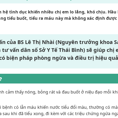
n hệ tình dục khiến nhiều chị em lo lắng, khó chịu. Hầu 
rạng tiểu buốt, tiểu ra máu này mà không xác định được
vấn của
BS Lê Thị Nhài
(Nguyên trưởng khoa S
ư vấn dân số Sở Y Tế Thái Bình) sẽ giúp chị
có biện pháp phòng ngừa và điều trị hiệu quả
?
ệnh cảm thấy nóng, bỏng rát và đau buốt ở niệu đạo mỗi khi 
ười bệnh có lẫn máu khiến nước tiểu đổi màu, thường có m
sau khi đã tiểu xong, đi kèm với các triệu chứng ngứa ngá