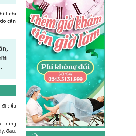
hết chị
 do căn
ản,
 em
.
đi tiểu
àu hồng
y, đau,