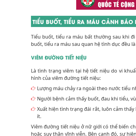
TIỂU BUỐT, TIỂU RA MÁU CẢNH BÁO 
Tiểu buốt, tiểu ra máu bất thường sau khi đi
buốt, tiểu ra máu sau quan hệ tình dục đều l
VIÊM ĐƯỜNG TIẾT NIỆU
Là tình trạng viêm tại hệ tiết niệu do vi kh
hình của viêm đường tiết niệu:
Lượng máu chảy ra ngoài theo nước tiểu nh
Người bệnh cảm thấy buốt, đau khi tiểu, v
Xuất hiện tình trạng đái rắt, luôn cảm thấy
ít.
Viêm đường tiết niệu ở nữ giới có thể biến 
hoặc suy thận vĩnh viễn. Bên cạnh đó, sự hi