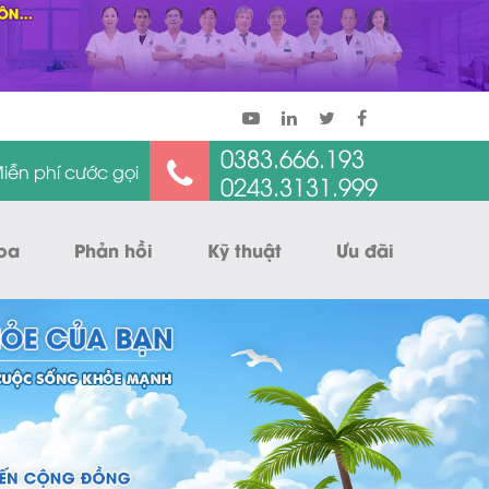
0383.666.193
iễn phí cước gọi
0243.3131.999
oa
Phản hồi
Kỹ thuật
Ưu đãi