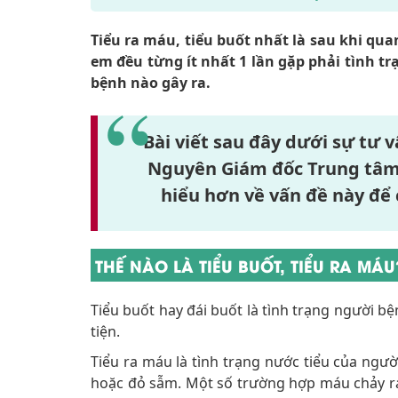
Tiểu ra máu, tiểu buốt nhất là sau khi qua
em đều từng ít nhất 1 lần gặp phải tình t
bệnh nào gây ra.
Bài viết sau đây dưới sự tư 
Nguyên Giám đốc Trung tâm t
hiểu hơn về vấn đề này để 
THẾ NÀO LÀ TIỂU BUỐT, TIỂU RA MÁU
Tiểu buốt hay đái buốt là tình trạng người b
tiện.
Tiểu ra máu là tình trạng nước tiểu của ng
hoặc đỏ sẫm. Một số trường hợp máu chảy ra 