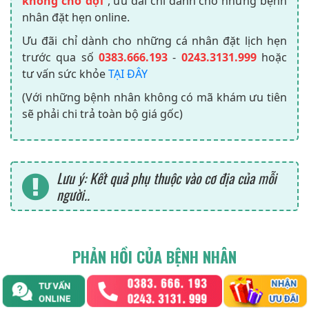
không chờ đợi
”, ưu đãi chỉ dành cho những bệnh
nhân đặt hẹn online.
Ưu đãi chỉ dành cho những cá nhân đặt lịch hẹn
trước qua số
0383.666.193
-
0243.3131.999
hoặc
tư vấn sức khỏe
TẠI ĐÂY
(Với những bệnh nhân không có mã khám ưu tiên
sẽ phải chi trả toàn bộ giá gốc)
Lưu ý: Kết quả phụ thuộc vào cơ địa của mỗi
người..
PHẢN HỒI CỦA BỆNH NHÂN
Võ Thị H***
- 30 tuổi