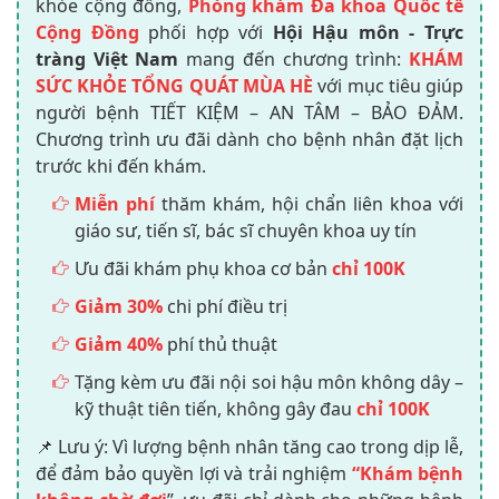
khỏe cộng đồng,
Phòng khám Đa khoa Quốc tế
Cộng Đồng
phối hợp với
Hội Hậu môn - Trực
tràng Việt Nam
mang đến chương trình:
KHÁM
SỨC KHỎE TỔNG QUÁT MÙA HÈ
với mục tiêu giúp
người bệnh TIẾT KIỆM – AN TÂM – BẢO ĐẢM.
Chương trình ưu đãi dành cho bệnh nhân đặt lịch
trước khi đến khám.
Miễn phí
thăm khám, hội chẩn liên khoa với
giáo sư, tiến sĩ, bác sĩ chuyên khoa uy tín
Ưu đãi khám phụ khoa cơ bản
chỉ 100K
Giảm 30%
chi phí điều trị
Giảm 40%
phí thủ thuật
Tặng kèm ưu đãi nội soi hậu môn không dây –
kỹ thuật tiên tiến, không gây đau
chỉ 100K
📌 Lưu ý: Vì lượng bệnh nhân tăng cao trong dịp lễ,
để đảm bảo quyền lợi và trải nghiệm
“Khám bệnh