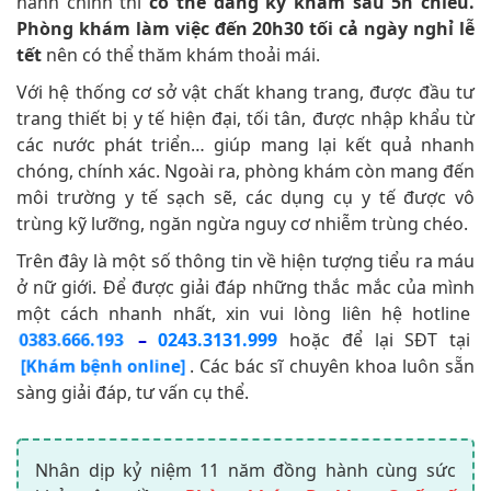
hành chính thì
có thể đăng ký khám sau 5h chiều.
Phòng khám làm việc đến 20h30 tối cả ngày nghỉ lễ
tết
nên có thể thăm khám thoải mái.
Với hệ thống cơ sở vật chất khang trang, được đầu tư
trang thiết bị y tế hiện đại, tối tân, được nhập khẩu từ
các nước phát triển… giúp mang lại kết quả nhanh
chóng, chính xác. Ngoài ra, phòng khám còn mang đến
môi trường y tế sạch sẽ, các dụng cụ y tế được vô
trùng kỹ lưỡng, ngăn ngừa nguy cơ nhiễm trùng chéo.
Trên đây là một số thông tin về hiện tượng tiểu ra máu
ở nữ giới. Để được giải đáp những thắc mắc của mình
một cách nhanh nhất, xin vui lòng liên hệ hotline
–
0243.3131.999
hoặc để lại SĐT tại
0383.666.193
. Các bác sĩ chuyên khoa luôn sẵn
[Khám bệnh online]
sàng giải đáp, tư vấn cụ thể.
Nhân dịp kỷ niệm 11 năm đồng hành cùng sức