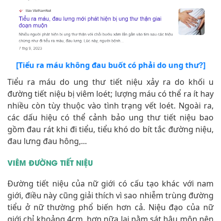
[Tiểu ra máu không đau buốt có phải do ung thư?]
Tiểu ra máu do ung thư tiết niệu xảy ra do khối u
đường tiết niệu bị viêm loét; lượng máu có thể ra ít hay
nhiều còn tùy thuộc vào tình trạng vết loét. Ngoài ra,
các dấu hiệu có thể cảnh bảo ung thư tiết niệu bao
gồm đau rát khi đi tiểu, tiểu khó do bít tắc đường niệu,
đau lưng đau hông,...
VIÊM ĐƯỜNG TIẾT NIỆU
Đường tiết niệu của nữ giới có cấu tạo khác với nam
giới, điều này cũng giải thích vì sao nhiễm trùng đường
tiểu ở nữ thường phổ biến hơn cả. Niệu đạo của nữ
giới chỉ khoảng 4cm, hơn nữa lại nằm sát hậu môn nên