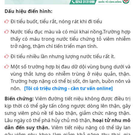
Dấu hiệu điển hình:
Đi tiểu buốt, tiểu rắt, nóng rát khi đi tiểu
Nước tiểu đục màu và có mùi khai nồng.Trường hợp
thấy có máu trong nước tiểu chứng tỏ viêm nhiễm
trở nặng, thậm chí tiến triển mạn tính.
Đi tiểu nhiều lần nhưng lượng nước tiểu rất ít.
Một số trường hợp bị đau dữ dội vùng bụng dưới và
vùng thắt lưng do nhiễm trùng ở niệu quản, thận.
Trường hợp nặng có thể bị sốt, ớn lạnh, buồn nôn và
nôn.
[Tôi có triệu chứng - cần tư vấn online]
Biến chứng:
Viêm đường tiết niệu không được điều trị
kịp thời có thể gây tấn công ngược dòng lên thận, gây
sưng viêm phù nề tế bào thận, giảm chức năng thận.
Lâu ngày có thể phá hủy chủ mô thận,
hoại tử nhu mô
dẫn đến suy thận.
Viêm tiết niệu nặng có thể lây lan
gây viêm phụ khoa làm giảm khả năng thụ thai, gia