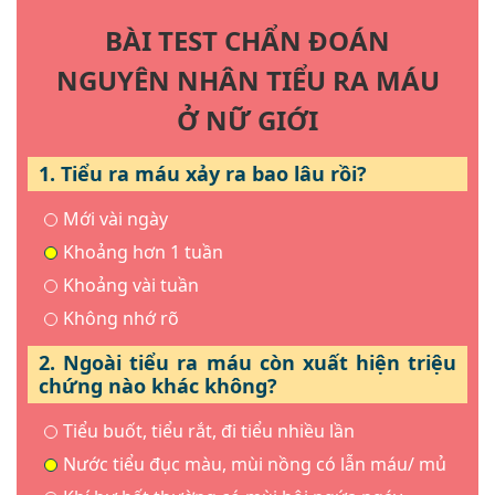
BÀI TEST CHẨN ĐOÁN
NGUYÊN NHÂN TIỂU RA MÁU
Ở NỮ GIỚI
1. Tiểu ra máu xảy ra bao lâu rồi?
Mới vài ngày
Khoảng hơn 1 tuần
Khoảng vài tuần
Không nhớ rõ
2. Ngoài tiểu ra máu còn xuất hiện triệu
chứng nào khác không?
Tiểu buốt, tiểu rắt, đi tiểu nhiều lần
Nước tiểu đục màu, mùi nồng có lẫn máu/ mủ