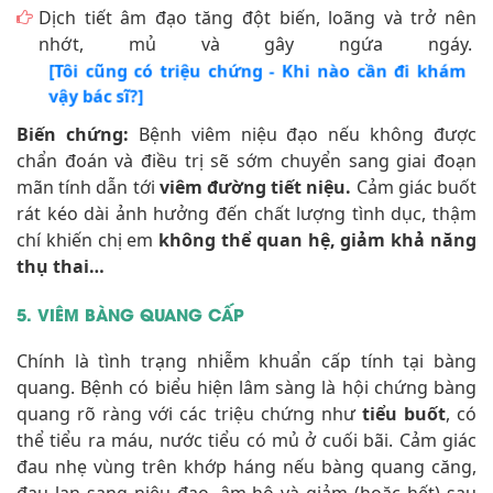
Dịch tiết âm đạo tăng đột biến, loãng và trở nên
nhớt, mủ và gây ngứa ngáy.
[Tôi cũng có triệu chứng - Khi nào cần đi khám
vậy bác sĩ?]
Biến chứng:
Bệnh viêm niệu đạo nếu không được
chẩn đoán và điều trị sẽ sớm chuyển sang giai đoạn
mãn tính dẫn tới
viêm đường tiết niệu.
Cảm giác buốt
rát kéo dài ảnh hưởng đến chất lượng tình dục, thậm
chí khiến chị em
không thể quan hệ, giảm khả năng
thụ thai…
5. VIÊM BÀNG QUANG CẤP
Chính là tình trạng nhiễm khuẩn cấp tính tại bàng
quang. Bệnh có biểu hiện lâm sàng là hội chứng bàng
quang rõ ràng với các triệu chứng như
tiểu buốt
, có
thể tiểu ra máu, nước tiểu có mủ ở cuối bãi. Cảm giác
đau nhẹ vùng trên khớp háng nếu bàng quang căng,
đau lan sang niệu đạo, âm hộ và giảm (hoặc hết) sau