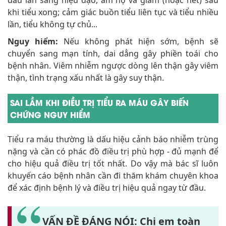
khi tiểu xong; cảm giác buồn tiểu liên tục và tiểu nhiều
lần, tiểu không tự chủ...
Nguy hiểm:
Nếu không phát hiện sớm, bệnh sẽ
chuyển sang mạn tính, dai dẳng gây phiền toái cho
bệnh nhân. Viêm nhiễm ngược dòng lên thận gây viêm
thận, tình trạng xấu nhất là gây suy thận.
SAI LẦM KHI ĐIỀU TRỊ TIỂU RA MÁU GÂY BIẾN
CHỨNG NGUY HIỂM
Tiểu ra máu thường là dấu hiệu cảnh báo nhiễm trùng
nặng và cần có phác đồ điều trị phù hợp - đủ mạnh để
cho hiệu quả điều trị tốt nhất. Do vậy mà bác sĩ luôn
khuyến cáo bệnh nhân cần đi thăm khám chuyên khoa
để xác định bệnh lý và điều trị hiệu quả ngay từ đầu.
VẤN ĐỀ ĐÁNG NÓI: Chị em toàn