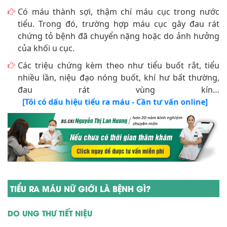
Có máu thành sợi, thậm chí máu cục trong nước
tiểu. Trong đó, trường hợp máu cục gây đau rát
chứng tỏ bệnh đã chuyển nặng hoặc do ảnh hưởng
của khối u cục.
Các triệu chứng kèm theo như tiểu buốt rắt, tiểu
nhiều lần, niệu đạo nóng buốt, khí hư bất thường,
đau rát vùng kín…
[Tôi có dấu hiệu tiểu ra máu - Cần tư vấn online]
TIỂU RA MÁU NỮ GIỚI LÀ BỆNH GÌ?
DO UNG THƯ TIẾT NIỆU