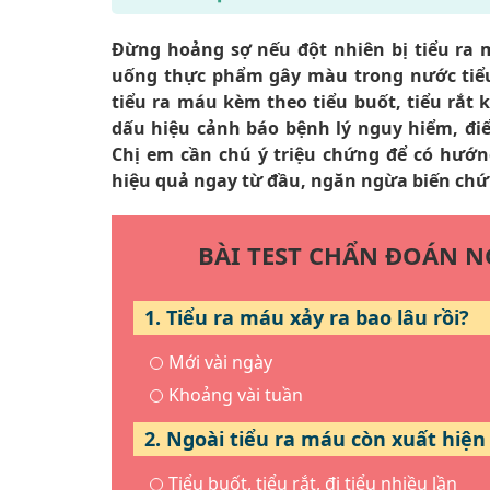
Đừng hoảng sợ nếu đột nhiên bị tiểu ra 
uống thực phẩm gây màu trong nước tiểu. 
tiểu ra máu kèm theo tiểu buốt, tiểu rắt
dấu hiệu cảnh báo bệnh lý nguy hiểm, điể
Chị em cần chú ý triệu chứng để có hướ
hiệu quả ngay từ đầu, ngăn ngừa biến chứ
BÀI TEST CHẨN ĐOÁN N
1. Tiểu ra máu xảy ra bao lâu rồi?
Mới vài ngày
Khoảng vài tuần
2. Ngoài tiểu ra máu còn xuất hiệ
Tiểu buốt, tiểu rắt, đi tiểu nhiều lần