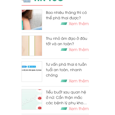
Bao nhiêu tháng thì có
thể phá thai được?
Xem thêm
Thu nhỏ âm đạo ở đâu
tốt và an toàn?
Xem thêm
Tư vấn phá thai 6 tuần
tuổi an toàn, nhanh
chóng
Xem thêm
Tiểu buốt sau quan hệ
ở nữ: Cẩn thận mắc
các bệnh lý phụ khoa
nguy hiểm
Xem thêm