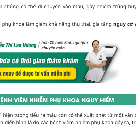
ếm chúng có thể di chuyển vào máu, gây nhiễm trùng hu
êm phụ khoa làm giảm khả năng thụ thai, gia tăng
nguy cơ 
 BỆNH VIÊM NHIỄM PHỤ KHOA NGUY HIỂM
ì hiện tượng tiểu ra máu còn có thể xuất phát từ một vấn 
điển hình là do các bệnh viêm nhiễm phụ khoa gây ra, t