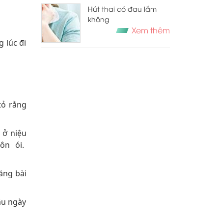
Hút thai có đau lắm
không
Xem thêm
 lúc đi
tỏ rằng
 ở niệu
ôn ói.
ăng bài
âu ngày