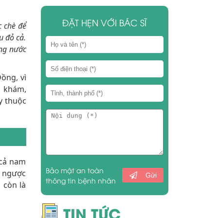
ĐẶT HẸN VỚI BÁC SĨ
c chè để
u đỏ cả.
ợng nước
ồng, vì
m khám,
y thuộc
 cả nam
Bảo mật an toàn
à ngược
Gửi
thông tin bệnh nhân
 còn là
TIN TỨC