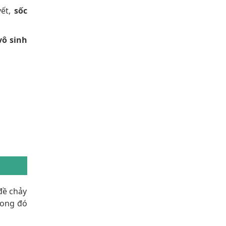
yết,
sốc
vô sinh
đề chảy
rong đó