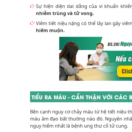
Sự hiện diện dai dẳng của vi khuẩn khi
nhiễm trùng và tử vong.
Viêm tiết niệu nặng có thể lây lan gây vi
hiếm muộn.
TIỂU RA MÁU - CẨN THẬN VỚI CÁC
Bên cạnh nguy cơ chảy máu từ hệ tiết niệu th
máu âm đạo bất thường nào đó. Nguyên nhân 
nguy hiểm nhất là bệnh ung thư cổ tử cung.