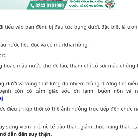
 tiểu vào ban đêm, bị đau tức bụng dưới, đặc biệt là trong
, màu nước tiểu đục và có mùi khai nồng.
ít.
ng hoặc màu nước chè để lâu, thậm chí có sợi máu chứng 
g dưới và vùng thắt lưng do nhiễm trùng đường tiết niệu
bệnh còn có cảm giác sốt, ớn lạnh, buồn nôn và n
ne]
 điều trị kịp thời có thể ảnh hưởng trực tiếp đến chức n
ây sưng viêm phù nề tế bào thận, giảm chức năng thận. L
mô dẫn đến suy thận.