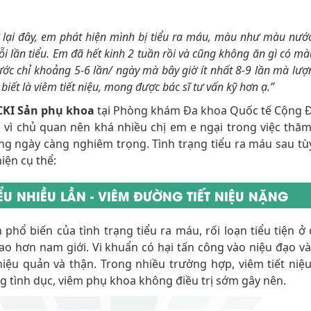
ở lại đây, em phát hiện mình bị tiểu ra máu, màu như màu nướ
i lần tiểu. Em đã hết kinh 2 tuần rồi và cũng không ăn gì có mà
rước chỉ khoảng 5-6 lần/ ngày mà bây giờ ít nhất 8-9 lần mà lư
biết là viêm tiết niệu, mong được bác sĩ tư vấn kỹ hơn ạ.”
 CKI Sản phụ khoa
tại Phòng khám Đa khoa Quốc tế Cộng Đ
g vì chủ quan nên khá nhiều chị em e ngại trong việc thă
rạng ngày càng nghiêm trọng. Tình trạng tiểu ra máu sau tù
iện cụ thể:
TIỂU NHIỀU LẦN - VIÊM ĐƯỜNG TIẾT NIỆU NẶNG
phổ biến của tình trạng tiểu ra máu, rối loạn tiểu tiện ở
i cao hơn nam giới. Vi khuẩn có hại tấn công vào niệu đạo v
ệu quản và thận. Trong nhiều trường hợp, viêm tiết niệu
g tình dục, viêm phụ khoa không điều trị sớm gây nên.