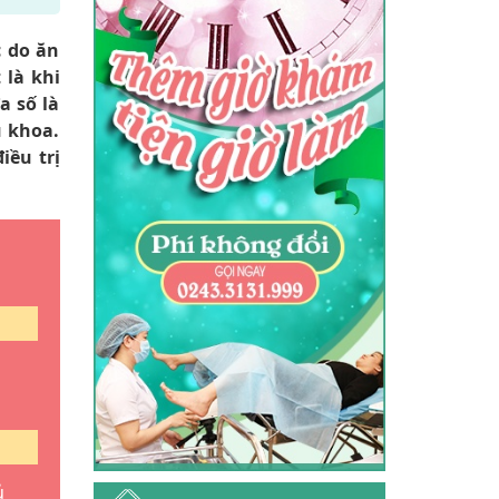
c do ăn
 là khi
a số là
ụ khoa.
ều trị
ủ