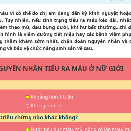
máu vì có thể do chị em đang đến kỳ kinh nguyệt hoặ
Tuy nhiên, nếu tình trạng tiểu ra máu kéo dài, nhất
 kèm theo mủ, đau bụng dưới, khí hư bất thường…thì đ
n hình là viêm đường tiết niệu hay các bệnh viêm ph
ng thăm khám sớm nhất, chẩn đoán nguyên nhân và đi
ng và bảo vệ chức năng sinh sản về sau.
GUYÊN NHÂN TIỂU RA MÁU Ở NỮ GIỚI
Khoảng hơn 1 tuần
Không nhớ rõ
n triệu chứng nào khác không?
Nước tiểu đục màu, mùi nồng có lẫn máu/ m