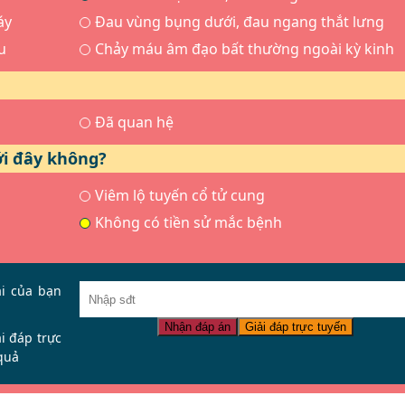
áy
Đau vùng bụng dưới, đau ngang thắt lưng
u
Chảy máu âm đạo bất thường ngoài kỳ kinh
Đã quan hệ
ới đây không?
Viêm lộ tuyến cổ tử cung
Không có tiền sử mắc bệnh
ại của bạn
Nhận đáp án
Giải đáp trực tuyến
ải đáp trực
quả