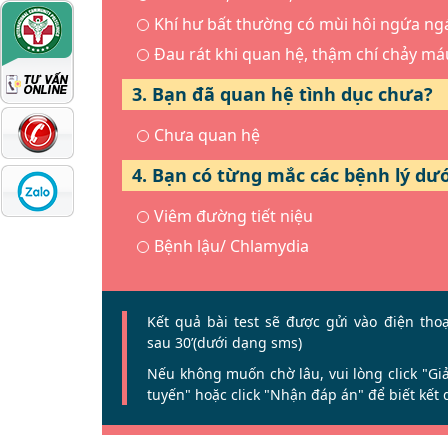
Khí hư bất thường có mùi hôi ngứa ng
Đau rát khi quan hệ, thậm chí chảy má
3. Bạn đã quan hệ tình dục chưa?
Chưa quan hệ
4. Bạn có từng mắc các bệnh lý dư
Viêm đường tiết niệu
Bệnh lậu/ Chlamydia
Kết quả bài test sẽ được gửi vào điện tho
sau 30’(dưới dạng sms)
Nếu không muốn chờ lâu, vui lòng click
"Gi
tuyến"
hoặc click
"Nhận đáp án"
để biết kết 