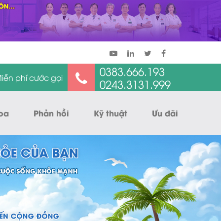
0383.666.193
iễn phí cước gọi
0243.3131.999
oa
Phản hồi
Kỹ thuật
Ưu đãi