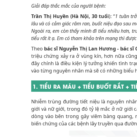
Giải đáp thắc mắc của người bệnh:
Trần Thị Huyền (Hà Nội, 30 tuổi
): “
1 tuần tr
lâu và có cảm giác râm ran, buốt niệu đạo sau mỗ
Ngoài ra, em còn thấy mình đi tiểu nhiều hơn, t
tiểu rất ít ạ. Em có tham khảo trên mạng thì được 
Theo
bác sĩ Nguyễn Thị Lan Hương - bác sĩ
triệu chứng xảy ra ở vùng kín, hơn nữa cũn
đây chính là điều kiện lý tưởng khiến tình t
vào từng nguyên nhân mà sẽ có những biểu h
1. TIỂU RA MÁU + TIỂU BUỐT RẮT + 
Nhiễm trùng đường tiết niệu là nguyên nhân 
giới và nữ giới, trong đó tỷ lệ mắc ở nữ giớ
dòng vào bên trong gây viêm bàng quang, ni
biến chứng của các bệnh lây truyền qua đườn