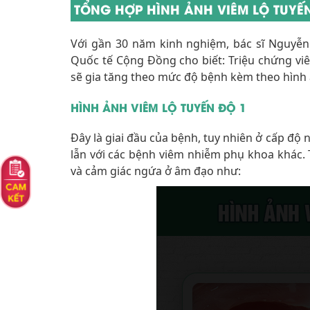
TỔNG HỢP HÌNH ẢNH VIÊM LỘ TUY
Với gần 30 năm kinh nghiệm, bác sĩ Nguyễ
Quốc tế Cộng Đồng cho biết: Triệu chứng viêm
sẽ gia tăng theo mức độ bệnh kèm theo hình 
HÌNH ẢNH VIÊM LỘ TUYẾN ĐỘ 1
Đây là giai đầu của bệnh, tuy nhiên ở cấp độ
lẫn với các bệnh viêm nhiễm phụ khoa khác. 
và cảm giác ngứa ở âm đạo như: