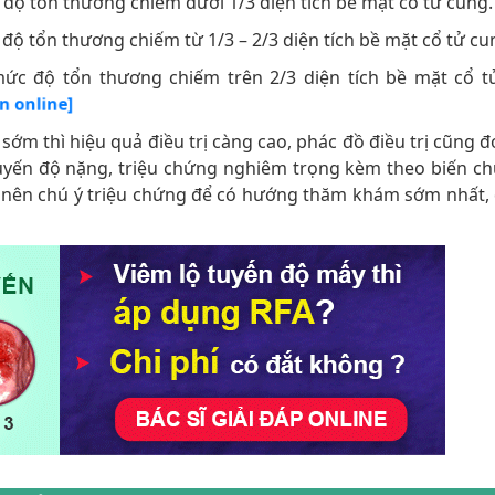
độ tổn thương chiếm dưới 1/3 diện tích bề mặt cổ tử cung.
độ tổn thương chiếm từ 1/3 – 2/3 diện tích bề mặt cổ tử cu
ức độ tổn thương chiếm trên 2/3 diện tích bề mặt cổ t
ấn online]
ớm thì hiệu quả điều trị càng cao, phác đồ điều trị cũng 
 tuyến độ nặng, triệu chứng nghiêm trọng kèm theo biến chư
hị em nên chú ý triệu chứng để có hướng thăm khám sớm nhất, 