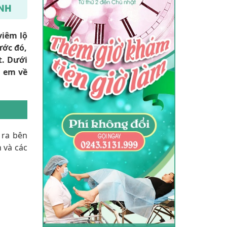
ỆNH
viêm lộ
ớc đó,
t. Dưới
̣ em về
n ra bên
n và các