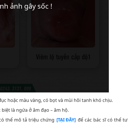
đục hoặc màu vàng, có bọt và mùi hôi tanh khó chịu.
 biệt là ngứa ở âm đạo – âm hộ.
 có thể mô tả triệu chứng
để các bác sĩ có thể tư
[TẠI ĐÂY]