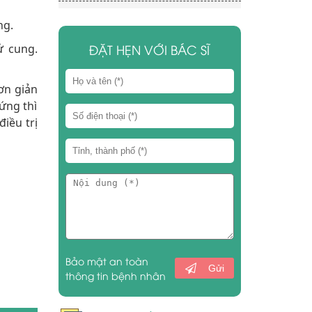
ng.
ĐẶT HẸN VỚI BÁC SĨ
ử cung.
đơn giản
́ng thì
điều trị
Bảo mật an toàn
Gửi
thông tin bệnh nhân