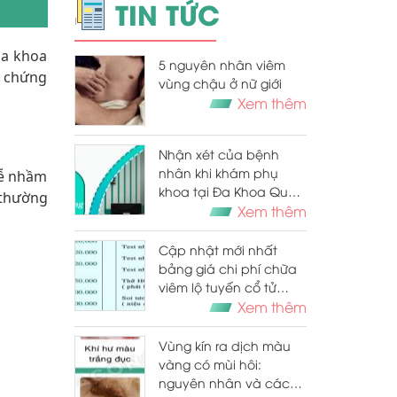
TIN TỨC
Đa khoa
5 nguyên nhân viêm
u chứng
vùng chậu ở nữ giới
Xem thêm
Nhận xét của bệnh
nhân khi khám phụ
dễ nhầm
khoa tại Đa Khoa Quốc
 thường
Tế Cộng Đồng
Xem thêm
Cập nhật mới nhất
bảng giá chi phí chữa
viêm lộ tuyến cổ tử
cung năm 2025
Xem thêm
Vùng kín ra dịch màu
vàng có mùi hôi:
nguyên nhân và cách