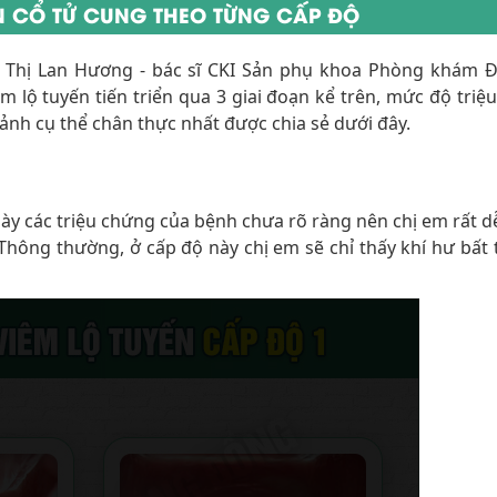
ẾN CỔ TỬ CUNG THEO TỪNG CẤP ĐỘ
n Thị Lan Hương - bác sĩ CKI Sản phụ khoa Phòng khám 
 lộ tuyến tiến triển qua 3 giai đoạn kể trên, mức độ triệ
ảnh cụ thể chân thực nhất được chia sẻ dưới đây.
 này các triệu chứng của bệnh chưa rõ ràng nên chị em rất 
Thông thường, ở cấp độ này chị em sẽ chỉ thấy khí hư bất