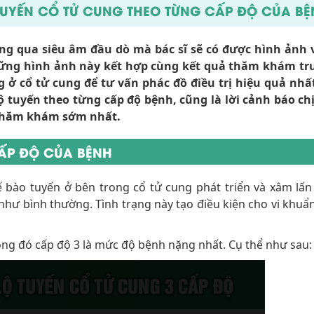
TUYẾN CỔ TỬ CUNG THEO TỪNG CẤP ĐỘ CỦA B
g qua siêu âm đầu dò mà bác sĩ sẽ có được hình ảnh 
ững hình ảnh này kết hợp cùng kết quả thăm khám trư
 ở cổ tử cung để tư vấn phác đồ điều trị hiệu quả nhấ
 tuyến theo từng cấp độ bệnh, cũng là lời cảnh báo chi
 thăm khám sớm nhất.
CẤP ĐỘ CỦA BỆNH
tế bào tuyến ở bên trong cổ tử cung phát triển và xâm lấ
 như bình thường. Tình trạng này tạo điều kiện cho vi khuẩ
.
ong đó cấp độ 3 là mức độ bệnh nặng nhất. Cụ thể như sau: