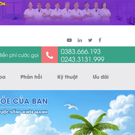
0383.666.193
iễn phí cước gọi
0243.3131.999
oa
Phản hồi
Kỹ thuật
Ưu đãi