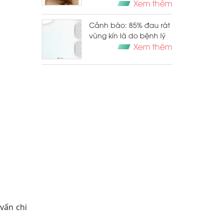
điều trị hiệu quả
Xem thêm
Cảnh báo: 85% đau rát
vùng kín là do bệnh lý
Xem thêm
 vấn chi