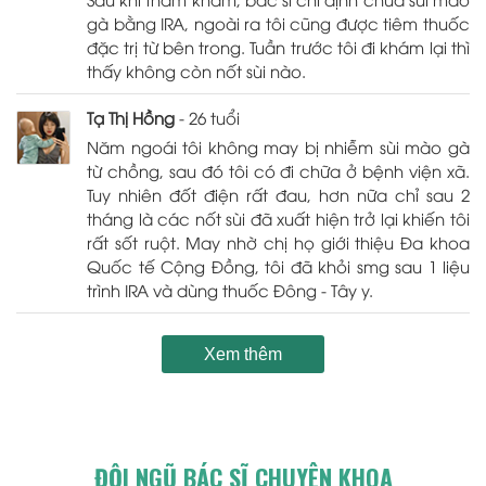
gà bằng IRA, ngoài ra tôi cũng được tiêm thuốc
đặc trị từ bên trong. Tuần trước tôi đi khám lại thì
thấy không còn nốt sùi nào.
Tạ Thị Hồng
- 26 tuổi
Năm ngoái tôi không may bị nhiễm sùi mào gà
từ chồng, sau đó tôi có đi chữa ở bệnh viện xã.
Tuy nhiên đốt điện rất đau, hơn nữa chỉ sau 2
tháng là các nốt sùi đã xuất hiện trở lại khiến tôi
rất sốt ruột. May nhờ chị họ giới thiệu Đa khoa
Quốc tế Cộng Đồng, tôi đã khỏi smg sau 1 liệu
trình IRA và dùng thuốc Đông - Tây y.
Xem thêm
ĐỘI NGŨ BÁC SĨ CHUYÊN KHOA