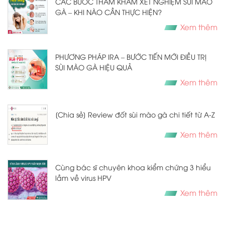
CÁC BƯỚC THĂM KHÁM XÉT NGHIỆM SÙI MÀO
GÀ – KHI NÀO CẦN THỰC HIỆN?
Xem thêm
PHƯƠNG PHÁP IRA – BƯỚC TIẾN MỚI ĐIỀU TRỊ
SÙI MÀO GÀ HIỆU QUẢ
Xem thêm
[Chia sẻ] Review đốt sùi mào gà chi tiết từ A-Z
Xem thêm
Cùng bác sĩ chuyên khoa kiểm chứng 3 hiểu
lầm về virus HPV
Xem thêm