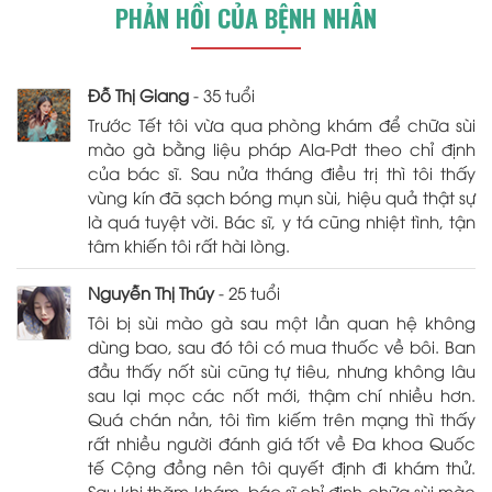
PHẢN HỒI CỦA BỆNH NHÂN
Đỗ Thị Giang
- 35 tuổi
Trước Tết tôi vừa qua phòng khám để chữa sùi
mào gà bằng liệu pháp Ala-Pdt theo chỉ định
của bác sĩ. Sau nửa tháng điều trị thì tôi thấy
vùng kín đã sạch bóng mụn sùi, hiệu quả thật sự
là quá tuyệt vời. Bác sĩ, y tá cũng nhiệt tình, tận
tâm khiến tôi rất hài lòng.
Nguyễn Thị Thúy
- 25 tuổi
Tôi bị sùi mào gà sau một lần quan hệ không
dùng bao, sau đó tôi có mua thuốc về bôi. Ban
đầu thấy nốt sùi cũng tự tiêu, nhưng không lâu
sau lại mọc các nốt mới, thậm chí nhiều hơn.
Quá chán nản, tôi tìm kiếm trên mạng thì thấy
rất nhiều người đánh giá tốt về Đa khoa Quốc
tế Cộng đồng nên tôi quyết định đi khám thử.
Sau khi thăm khám, bác sĩ chỉ định chữa sùi mào