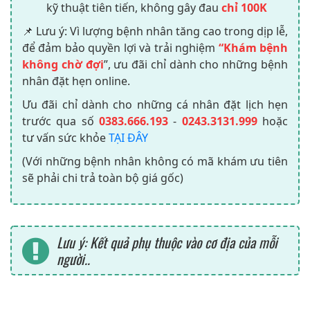
kỹ thuật tiên tiến, không gây đau
chỉ 100K
📌 Lưu ý: Vì lượng bệnh nhân tăng cao trong dịp lễ,
để đảm bảo quyền lợi và trải nghiệm
“Khám bệnh
không chờ đợi
”, ưu đãi chỉ dành cho những bệnh
nhân đặt hẹn online.
Ưu đãi chỉ dành cho những cá nhân đặt lịch hẹn
trước qua số
0383.666.193
-
0243.3131.999
hoặc
tư vấn sức khỏe
TẠI ĐÂY
(Với những bệnh nhân không có mã khám ưu tiên
sẽ phải chi trả toàn bộ giá gốc)
Lưu ý: Kết quả phụ thuộc vào cơ địa của mỗi
người..