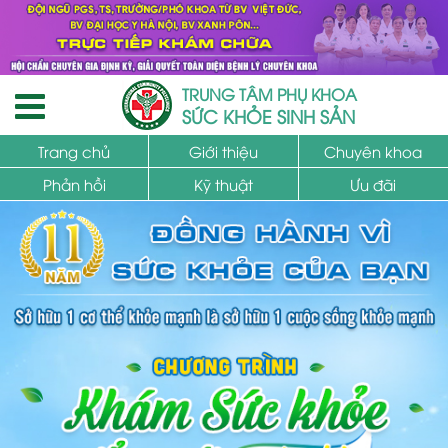
TRUNG TÂM PHỤ KHOA
SỨC KHỎE SINH SẢN
Trang chủ
Giới thiệu
Chuyên khoa
Phản hồi
Kỹ thuật
Ưu đãi