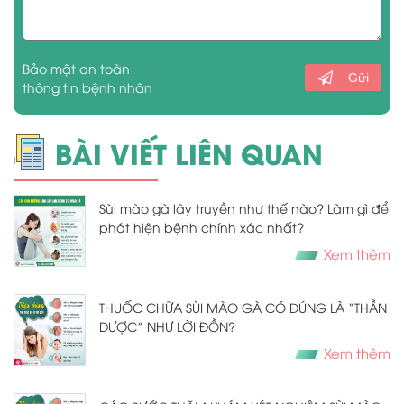
Bảo mật an toàn
Gửi
thông tin bệnh nhân
BÀI VIẾT LIÊN QUAN
Sùi mào gà lây truyền như thế nào? Làm gì để
phát hiện bệnh chính xác nhất?
Xem thêm
THUỐC CHỮA SÙI MÀO GÀ CÓ ĐÚNG LÀ “THẦN
DƯỢC” NHƯ LỜI ĐỒN?
Xem thêm