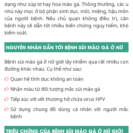
dạng như súp lơ hay hoa mào gà. Thông thường, các u
nhú này mọc ở bộ phận sinh dục, môi, miệng, hậu môn
của người bệnh. Nếu chủ quan không điều trị, căn
bệnh này sẽ dẫn tới nhiều biến chứng nguy hiểm, khó
kiểm soát.
NGUYÊN NHÂN DẪN TỚI BỆNH SÙI MÀO GÀ Ở NỮ
Bệnh sùi mào gà ở nữ giới lây nhiễm qua rất nhiều con
đường khác nhau. Cụ thể như sau:
Quan hệ tình dục không an toàn
Nhận máu từ đối tượng mắc sùi mào gà
Tiếp xúc với vết thương hở chứa virus HPV
Sử dụng chung đồ dùng cá nhân với người mắc
bệnh
TRIỆU CHỨNG CỦA BỆNH SÙI MÀO GÀ Ở NỮ GIỚI