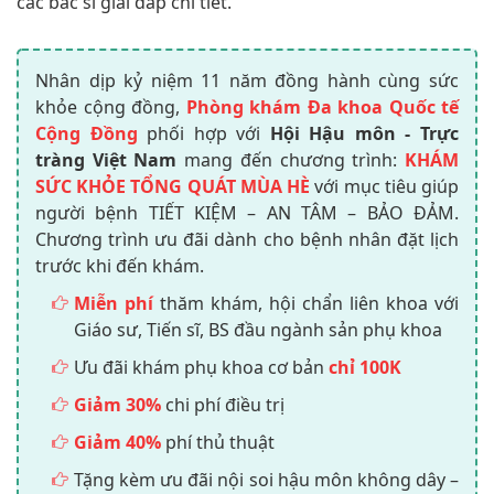
các bác sĩ giải đáp chi tiết.
Nhân dịp kỷ niệm 11 năm đồng hành cùng sức
khỏe cộng đồng,
Phòng khám Đa khoa Quốc tế
Cộng Đồng
phối hợp với
Hội Hậu môn - Trực
tràng Việt Nam
mang đến chương trình:
KHÁM
SỨC KHỎE TỔNG QUÁT MÙA HÈ
với mục tiêu giúp
người bệnh TIẾT KIỆM – AN TÂM – BẢO ĐẢM.
Chương trình ưu đãi dành cho bệnh nhân đặt lịch
trước khi đến khám.
Miễn phí
thăm khám, hội chẩn liên khoa với
Giáo sư, Tiến sĩ, BS đầu ngành sản phụ khoa
Ưu đãi khám phụ khoa cơ bản
chỉ 100K
Giảm 30%
chi phí điều trị
Giảm 40%
phí thủ thuật
Tặng kèm ưu đãi nội soi hậu môn không dây –