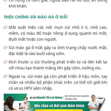
Cổ họng có cảm giác ngứa, đau rát dữ dội, ăn uống
khó khăn.
TRIỆU CHỨNG SÙI MÀO GÀ Ở MẮT
Mắt xuất hiện các nốt mụn sùi nhỏ li ti, nhô cao,
mềm, có màu đỏ hoặc hồng ở xung quanh mí mắt,
đuôi mắt hoặc con ngươi.
Sùi mào gà ở mắt gây ra tình trạng chảy nước mắt,
đặc biệt là vào buổi sáng sớm.
Kích thước u sùi thường phát triển to và liên kết lại
với nhau tạo thành mảng lớn gây cộm, vướng víu.
Ngoài ra, sùi mào gà còn phát triển ở hậu môn, tay
chân và nhiều bộ phận khác trên cơ thể nữ giới khi
có virus HPV xâm nhập.