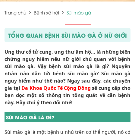
Trang chủ
Bệnh xã hội
Sùi mào gà
TỔNG QUAN BỆNH SÙI MÀO GÀ Ở NỮ GIỚI
Ung thư cổ tử cung, ung thư âm hộ… là những biến
chứng nguy hiểm nếu nữ giới chủ quan với bệnh
sùi mào gà. Vậy bệnh sùi mào gà là gì? Nguyên
nhân nào dẫn tới bệnh sùi mào gà? Sùi mào gà
nguy hiểm như thế nào? Ngay sau đây, các chuyên
gia tại
Đa Khoa Quốc Tế Cộng Đồng
sẽ cung cấp cho
bạn đọc một số thông tin tổng quát về căn bệnh
này. Hãy chú ý theo dõi nhé!
SÙI MÀO GÀ LÀ GÌ?
Sùi mào gà là một bệnh u nhú trên cơ thể người, nó có