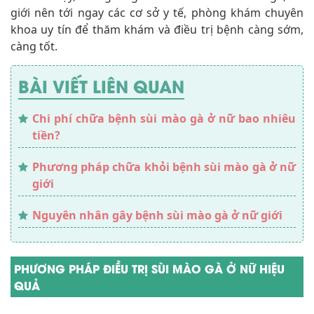
giới nên tới ngay các cơ sở y tế, phòng khám chuyên
khoa uy tín để thăm khám và điều trị bệnh càng sớm,
càng tốt.
BÀI VIẾT LIÊN QUAN
Chi phí chữa bệnh sùi mào gà ở nữ bao nhiêu
tiền?
Phương pháp chữa khỏi bệnh sùi mào gà ở nữ
giới
Nguyên nhân gây bệnh sùi mào gà ở nữ giới
PHƯƠNG PHÁP ĐIỀU TRỊ SÙI MÀO GÀ Ở NỮ HIỆU
QUẢ