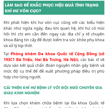
LÀM SAO ĐỂ KHẮC PHỤC HIỆU QUẢ TÌNH TRẠNG
KHÍ HƯ VÓN CỤC?
Khi phát hiện khí hư vón cục cũng với các biểu hiện
khác như ngứa ngáy, đau khi quan hệ, khí hư có mùi
hôi thì chị em cần đến ngay các địa chỉ y tế chuyên
khoa đáng tin cậy để được kiểm tra sức khỏe phụ khoa
và xử lý kịp thời.
Tại
Phòng khám Đa khoa Quốc tế Cộng Đồng (số
193C1 Bà Triệu, Hai Bà Trưng, Hà Nội)
, các bác sĩ sẽ
dựa vào kết quả chẩn đoán nguyên nhân gây bệnh và
mức độ cụ thể để đề xuất phương pháp điều trị phù
hợp cho từng người.
CẢI THIỆN KHÍ HƯ BỆNH LÝ VỚI ĐỘI NGŨ CHUYÊN GIA
GIÀU KINH NGHIỆM
Khi lựa chọn khám chữa bệnh tại Đa khoa Quốc tế