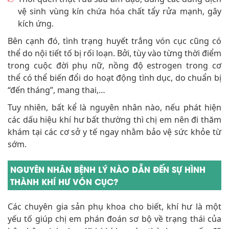
vệ sinh vùng kín chứa hóa chất tẩy rửa mạnh, gây
kích ứng.
Bên cạnh đó, tình trạng huyết trắng vón cục cũng có
thể do nội tiết tố bị rối loạn. Bởi, tùy vào từng thời điểm
trong cuộc đời phụ nữ, nồng độ estrogen trong cơ
thể có thể biến đổi do hoạt động tình dục, do chuẩn bị
“đến tháng”, mang thai,…
Tuy nhiên, bất kể là nguyên nhân nào, nếu phát hiện
các dấu hiệu khí hư bất thường thì chị em nên đi thăm
khám tại các cơ sở y tế ngay nhằm bảo vệ sức khỏe từ
sớm.
NGUYÊN NHÂN BỆNH LÝ NÀO DẪN ĐẾN SỰ HÌNH
THÀNH KHÍ HƯ VÓN CỤC?
Các chuyên gia sản phụ khoa cho biết, khí hư là một
yếu tố giúp chị em phán đoán sơ bộ về trạng thái của