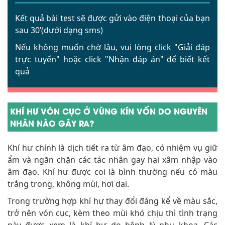
Kết quả bài test sẽ được gửi vào điện thoại của bạn
sau 30’(dưới dạng sms)
Nếu không muốn chờ lâu, vui lòng click
"Giải đáp
trực tuyến"
hoặc click
"Nhận đáp án"
để biết kết
quả
KHÍ HƯ VÓN CỤC Ở VÙNG KÍN VỐN DO NGUYÊN
NHÂN NÀO GÂY RA?
Khí hư chính là dịch tiết ra từ âm đạo, có nhiệm vụ giữ
ẩm và ngăn chặn các tác nhân gay hại xâm nhập vào
âm đạo. Khí hư được coi là bình thường nếu có màu
trắng trong, không mùi, hơi dai.
Trong trường hợp khí hư thay đổi đáng kể về màu sắc,
trở nên vón cục, kèm theo mùi khó chịu thì tình trạng