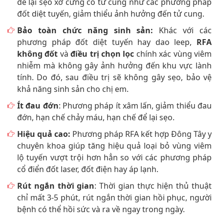
để lại sẹo xơ cứng cổ tử cung như các phương pháp
đốt diệt tuyến, giảm thiểu ảnh hưởng đến tử cung.
Bảo toàn chức năng sinh sản:
Khác với các
phương pháp đốt diệt tuyến hay dao leep,
RFA
không đốt
và
điều trị chọn lọc
chính xác vùng viêm
nhiễm mà không gây ảnh hưởng đến khu vực lành
tính. Do đó, sau điều trị sẽ không gây sẹo, bảo vệ
khả năng sinh sản cho chị em.
Ít đau đớn
: Phương pháp ít xâm lấn, giảm thiểu đau
đớn, hạn chế chảy máu, hạn chế để lại sẹo.
Hiệu quả cao:
Phương pháp RFA kết hợp Đông Tây y
chuyên khoa giúp tăng hiệu quả loại bỏ vùng viêm
lộ tuyến vượt trội hơn hẳn so với các phương pháp
cổ điển đốt laser, đốt điện hay áp lạnh.
Rút ngắn thời gian
: Thời gian thực hiện thủ thuật
chỉ mất 3-5 phút, rút ngắn thời gian hồi phục, người
bệnh có thể hồi sức và ra về ngay trong ngày.