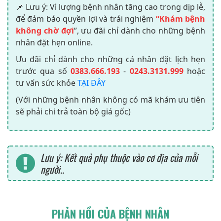
📌 Lưu ý: Vì lượng bệnh nhân tăng cao trong dịp lễ,
để đảm bảo quyền lợi và trải nghiệm
“Khám bệnh
không chờ đợi
”, ưu đãi chỉ dành cho những bệnh
nhân đặt hẹn online.
Ưu đãi chỉ dành cho những cá nhân đặt lịch hẹn
trước qua số
0383.666.193
-
0243.3131.999
hoặc
tư vấn sức khỏe
TẠI ĐÂY
(Với những bệnh nhân không có mã khám ưu tiên
sẽ phải chi trả toàn bộ giá gốc)
Lưu ý: Kết quả phụ thuộc vào cơ địa của mỗi
người..
PHẢN HỒI CỦA BỆNH NHÂN