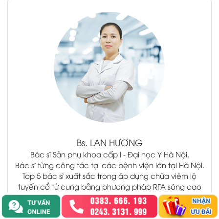
.
Bs.
LAN HƯƠNG
Bác sĩ Sản phụ khoa cấp I - Đại học Y Hà Nội.
Bác sĩ từng công tác tại các bệnh viện lớn tại Hà Nội.
Top 5 bác sĩ xuất sắc trong áp dụng chữa viêm lộ
tuyến cổ tử cung bằng phương pháp RFA sóng cao
tần Không Đốt.
Hơn 20 Năm kinh nghiệm chuyên môn trong lĩnh vực
sản phụ khoa.