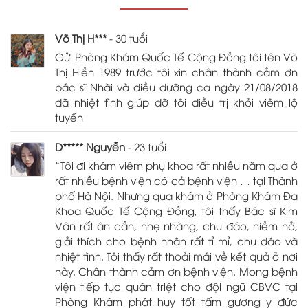
Võ Thị H***
- 30 tuổi
Gửi Phòng Khám Quốc Tế Cộng Đồng tôi tên Võ
Thị Hiền 1989 trước tôi xin chân thành cảm ơn
bác sĩ Nhài và điều dưỡng ca ngày 21/08/2018
đã nhiệt tình giúp đỡ tôi điều trị khỏi viêm lộ
tuyến
D***** Nguyễn
- 23 tuổi
“Tôi đi khám viêm phụ khoa rất nhiều năm qua ở
rất nhiều bệnh viện có cả bệnh viện … tại Thành
phố Hà Nội. Nhưng qua khám ở Phòng Khám Đa
Khoa Quốc Tế Cộng Đồng, tôi thấy Bác sĩ Kim
Vân rất ân cần, nhẹ nhàng, chu đáo, niềm nở,
giải thích cho bệnh nhân rất tỉ mỉ, chu đáo và
nhiệt tình. Tôi thấy rất thoải mái về kết quả ở nơi
này. Chân thành cảm ơn bệnh viện. Mong bệnh
viện tiếp tục quán triệt cho đội ngũ CBVC tại
Phòng Khám phát huy tốt tấm gương y đức