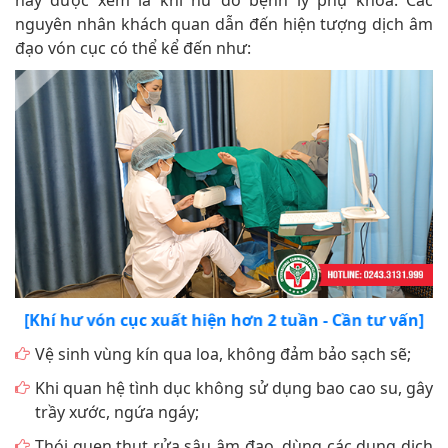
này được xem là khí hư do bệnh lý phụ khoa. Các
nguyên nhân khách quan dẫn đến hiện tượng dịch âm
đạo vón cục có thể kể đến như:
[Khí hư vón cục xuất hiện hơn 2 tuần - Cần tư vấn]
Vệ sinh vùng kín qua loa, không đảm bảo sạch sẽ;
Khi quan hệ tình dục không sử dụng bao cao su, gây
trầy xước, ngứa ngáy;
Thói quen thụt rửa sâu âm đạo, dùng các dung dịch