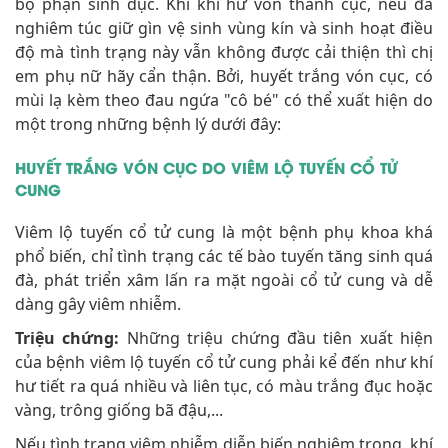
bộ phận sinh dục. Khi khí hư vón thành cục, nếu đã
nghiêm túc giữ gìn vệ sinh vùng kín và sinh hoạt điều
độ mà tình trạng này vẫn không được cải thiện thì chị
em phụ nữ hãy cẩn thận. Bởi, huyết trắng vón cục, có
mùi lạ kèm theo đau ngứa "cô bé" có thể xuất hiện do
một trong những bệnh lý dưới đây:
HUYẾT TRẮNG VÓN CỤC DO VIÊM LỘ TUYẾN CỔ TỬ
CUNG
Viêm lộ tuyến cổ tử cung là một bệnh phụ khoa khá
phổ biến, chỉ tình trạng các tế bào tuyến tăng sinh quá
đà, phát triển xâm lấn ra mặt ngoài cổ tử cung và dễ
dàng gây viêm nhiễm.
Triệu chứng:
Những triệu chứng đầu tiên xuất hiện
của bệnh viêm lộ tuyến cổ tử cung phải kể đến như khí
hư tiết ra quá nhiều và liên tục, có màu trắng đục hoặc
vàng, trông giống bã đậu,...
Nếu tình trạng viêm nhiễm diễn biến nghiêm trọng, khí