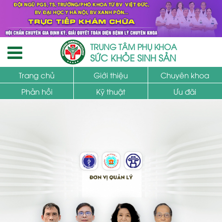
TRUNG TÂM PHỤ KHOA
SỨC KHỎE SINH SẢN
Trang chủ
Giới thiệu
Chuyên khoa
Phản hồi
Kỹ thuật
Ưu đãi