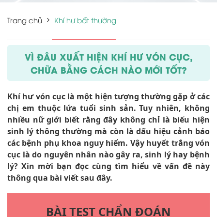
Trang chủ
Khí hư bất thường
VÌ ĐÂU XUẤT HIỆN KHÍ HƯ VÓN CỤC,
CHỮA BẰNG CÁCH NÀO MỚI TỐT?
Khí hư vón cục là một hiện tượng thường gặp ở các
chị em thuộc lứa tuổi sinh sản. Tuy nhiên, không
nhiều nữ giới biết rằng đây không chỉ là biểu hiện
sinh lý thông thường mà còn là dấu hiệu cảnh báo
các bệnh phụ khoa nguy hiểm. Vậy huyết trắng vón
cục là do nguyên nhân nào gây ra, sinh lý hay bệnh
lý? Xin mời bạn đọc cùng tìm hiểu về vấn đề này
thông qua bài viết sau đây.
BÀI TEST CHẨN ĐOÁN