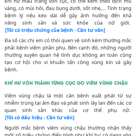
khí hư màu trắng vón cục, có thể kèm theo dịch mủ
vàng, có mùi hôi, đau bụng dưới, sốt nhẹ,… Tình trạng
bệnh lý nếu kéo dài dễ gây ảnh hưởng đến khả
năng sinh sản và sức khỏe của nữ giới.
[Tôi có triệu chứng của bệnh - Cần tư vấn]
Đa số các chị em có thói quen vệ sinh kém thường mắc
phải bệnh viêm phần phụ. Bên cạnh đó, những người
thường xuyên quan hệ tình dục không an toàn cũng
tạo cơ hội cho vi khuẩn tấn công vùng kín và gây
bệnh.
KHÍ HƯ VÓN THÀNH TỪNG CỤC DO VIÊM VÙNG CHẬU
Viêm vùng chậu là một căn bệnh xuất phát từ sự
nhiễm trùng tại âm đạo và phát sinh lây lan đến các cơ
quan sinh sản khác của cơ thể phụ nữ.
[Tôi có dấu hiệu - Cần tư vấn]
Người mắc bệnh viêm vùng chậu thường nhận thấy
một số triệu chứng điển hình như khí hư có dạng vón