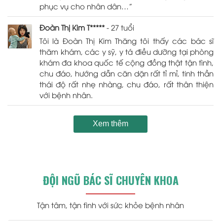
phục vụ cho nhân dân…”
Đoàn Thị Kim T*****
- 27 tuổi
Tôi là Đoàn Thị Kim Thăng tôi thấy các bác sĩ
thăm khám, các y sỹ, y tá điều dưỡng tại phòng
khám đa khoa quốc tế cộng đồng thật tận tình,
chu đáo, hướng dẫn căn dặn rất tỉ mỉ, tinh thần
thái độ rất nhẹ nhàng, chu đáo, rất thân thiện
với bệnh nhân.
Xem thêm
ĐỘI NGŨ BÁC SĨ CHUYÊN KHOA
Tận tâm, tận tình với sức khỏe bệnh nhân