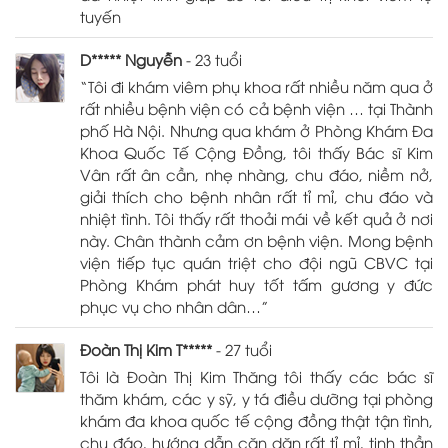
tuyến
D***** Nguyễn
- 23 tuổi
“Tôi đi khám viêm phụ khoa rất nhiều năm qua ở
rất nhiều bệnh viện có cả bệnh viện … tại Thành
phố Hà Nội. Nhưng qua khám ở Phòng Khám Đa
Khoa Quốc Tế Cộng Đồng, tôi thấy Bác sĩ Kim
Vân rất ân cần, nhẹ nhàng, chu đáo, niềm nở,
giải thích cho bệnh nhân rất tỉ mỉ, chu đáo và
nhiệt tình. Tôi thấy rất thoải mái về kết quả ở nơi
này. Chân thành cảm ơn bệnh viện. Mong bệnh
viện tiếp tục quán triệt cho đội ngũ CBVC tại
Phòng Khám phát huy tốt tấm gương y đức
phục vụ cho nhân dân…”
Đoàn Thị Kim T*****
- 27 tuổi
Tôi là Đoàn Thị Kim Thăng tôi thấy các bác sĩ
thăm khám, các y sỹ, y tá điều dưỡng tại phòng
khám đa khoa quốc tế cộng đồng thật tận tình,
chu đáo, hướng dẫn căn dặn rất tỉ mỉ, tinh thần