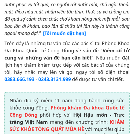
được phục vụ tốt quá, có người rót nước mời, chỗ ngồi thoải
mái, điều hòa mát, nhân viên tận tình. Thực sự vợ chồng em
đã quá sợ cảnh chen chúc chờ khám nóng nực mệt mỏi, sau
bao lần đi khám, bao lần đi chữa thì lần này là thành công
ngoài mong đợi."
[Tôi muốn đặt hẹn]
Trên đây là những tư vấn của các bác sĩ tại Phòng Khoa
Đa Khoa Quốc Tế Cộng Đồng về vấn đề “
Viêm cổ tử
cung và những vấn đề bạn cần biết
”. Nếu muốn đặt
lịch hẹn thăm khám trực tiếp với các bác sĩ của chúng
tôi, hãy nhấc máy lên và gọi ngay tới số điện thoại
0383.666.193
-
0243.3131.999
để được tư vấn chi tiết.
Nhân dịp kỷ niệm 11 năm đồng hành cùng sức
khỏe cộng đồng,
Phòng khám Đa khoa Quốc tế
Cộng Đồng
phối hợp với
Hội Hậu môn - Trực
tràng Việt Nam
mang đến chương trình:
KHÁM
SỨC KHỎE TỔNG QUÁT MÙA HÈ
với mục tiêu giúp