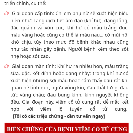
triển chính, cụ thể:
Giai đoạn cấp tính: Chị em phụ nữ sẽ xuất hiện biểu
hiện như: Tăng dịch tiết âm đạo (khí hư), dạng lỏng,
đặc quánh và vón cục; khí hư có màu trắng đục,
màu vàng hoặc cũng có thể là màu nâu... có mùi hôi
khó chịu, tùy theo mức độ bệnh khác nhau cũng
như tác nhân gây bệnh. Người bệnh kèm theo sốt
nhẹ hoặc sốt cao.
Giai đoạn mãn tính: Khí hư ra nhiều hơn, màu trắng
sữa, đặc, kết dính hoặc dạng nhầy; trong khí hư có
xuất hiện những sợi máu hoặc cảm thấy đau rát khi
quan hệ tình dục; ngứa vùng kín; đau thắt lưng; đau
tức vùng chậu; đau bụng kinh; kinh nguyệt không
đều. Giai đoạn này, viêm cổ tử cung rất dễ mắc kết
hợp với viêm lộ tuyến cổ tử cung.
[Tôi có các triệu chứng - cần tư vấn ngay]