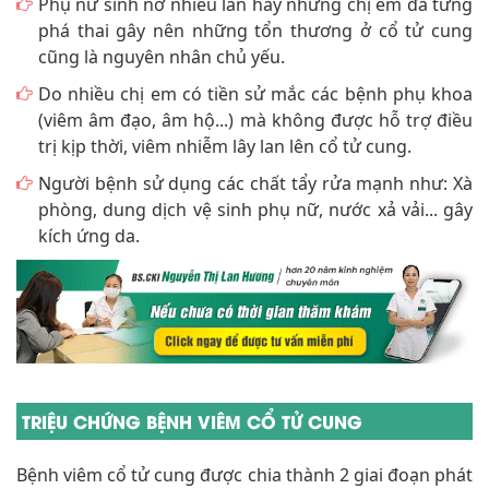
Phụ nữ sinh nở nhiều lần hay những chị em đã từng
phá thai gây nên những tổn thương ở cổ tử cung
cũng là nguyên nhân chủ yếu.
Do nhiều chị em có tiền sử mắc các bệnh phụ khoa
(viêm âm đạo, âm hộ...) mà không được hỗ trợ điều
trị kịp thời, viêm nhiễm lây lan lên cổ tử cung.
Người bệnh sử dụng các chất tẩy rửa mạnh như: Xà
phòng, dung dịch vệ sinh phụ nữ, nước xả vải... gây
kích ứng da.
TRIỆU CHỨNG BỆNH VIÊM CỔ TỬ CUNG
Bệnh viêm cổ tử cung được chia thành 2 giai đoạn phát