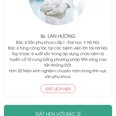
Bs.
LAN HƯƠNG
Bác sĩ Sản phụ khoa cấp I - Đại học Y Hà Nội.
Bác sĩ từng công tác tại các bệnh viện lớn tại Hà Nội.
Top 5 bác sĩ xuất sắc trong áp dụng chữa viêm lộ
tuyến cổ tử cung bằng phương pháp RFA sóng cao
tần Không Đốt.
Hơn 20 Năm kinh nghiệm chuyên môn trong lĩnh vực
sản phụ khoa.
ĐẶT LỊCH HẸN
ĐẶT HẸN VỚI BÁC SĨ