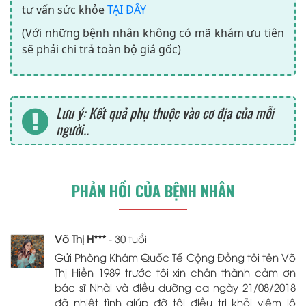
tư vấn sức khỏe
TẠI ĐÂY
(Với những bệnh nhân không có mã khám ưu tiên
sẽ phải chi trả toàn bộ giá gốc)
Lưu ý: Kết quả phụ thuộc vào cơ địa của mỗi
người..
PHẢN HỒI CỦA BỆNH NHÂN
Võ Thị H***
- 30 tuổi
Gửi Phòng Khám Quốc Tế Cộng Đồng tôi tên Võ
Thị Hiền 1989 trước tôi xin chân thành cảm ơn
bác sĩ Nhài và điều dưỡng ca ngày 21/08/2018
đã nhiệt tình giúp đỡ tôi điều trị khỏi viêm lộ