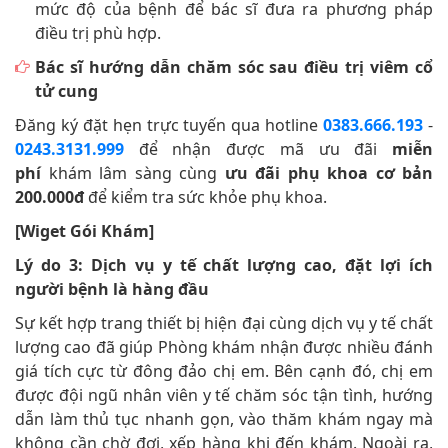
mức độ của bệnh để bác sĩ đưa ra phương pháp
điều trị phù hợp.
Bác sĩ hướng dẫn chăm sóc sau điều trị viêm cổ
tử cung
Đăng ký đặt hẹn trực tuyến qua hotline
0383.666.193
-
0243.3131.999
để nhận được mã ưu đãi
miễn
phí
khám lâm sàng cùng
ưu đãi phụ khoa cơ bản
200.000đ
để kiểm tra sức khỏe phụ khoa.
[Wiget Gói Khám]
Lý do 3: Dịch vụ y tế chất lượng cao, đặt lợi ích
người bệnh là hàng đầu
Sự kết hợp trang thiết bị hiện đại cùng dịch vụ y tế chất
lượng cao đã giúp Phòng khám nhận được nhiều đánh
giá tích cực từ đông đảo chị em. Bên cạnh đó, chị em
được đội ngũ nhân viên y tế chăm sóc tận tình, hướng
dẫn làm thủ tục nhanh gọn, vào thăm khám ngay mà
không cần chờ đợi, xếp hàng khi đến khám. Ngoài ra,