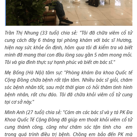
Trần Thị Nhung (33 tuổi) chia sẻ: "Tôi đã chữa viêm cổ tử
cung cách đây 6 tháng tại phòng khám với bác sĩ Hương,
hiện nay sức khỏe ổn định, hôm qua tôi đi kiểm tra và biết
mình đã mang thai con đầu lòng sau gần 5 năm mong mỏi.
Tôi và gia đình thực sự hạnh phúc và biết ơn bác sĩ."
Mẹ Bống (Hà Nội) tâm sự: "Phòng khám Đa khoa Quốc tế
Cộng Đồng chữa bệnh rất tận tâm. Nhiều bác sĩ giỏi, chăm
sóc bệnh nhân tốt, sau một thời gian có hỏi thăm tình hình
bệnh nhân, rất chu đáo. Tôi đã chữa khỏi viêm cổ tử cung
tại cơ sở này."
Minh Anh (27 tuổi) chia sẻ: "Cám ơn các bác sĩ và y tá PK Đa
Khoa Quốc Tế Cộng Đồng đã giúp em thoát khỏi viêm cổ tử
cung thành công, cũng như chăm sóc tận tình cho em
trong quá trình điều trị bệnh. Chồng em bảo đến PK mà