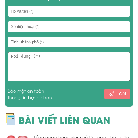
Bảo mật an toàn
Gửi
thông tin bệnh nhân
BÀI VIẾT LIÊN QUAN
Tổng quan bệnh viêm cổ tử cung - Dấu hiệu,