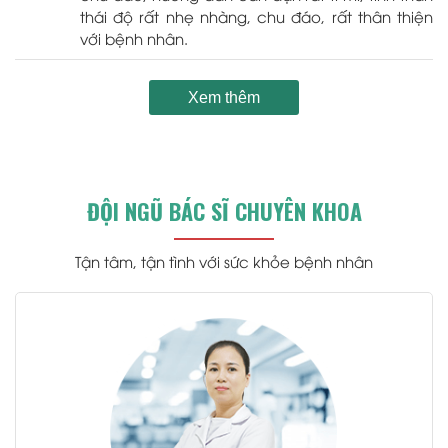
thái độ rất nhẹ nhàng, chu đáo, rất thân thiện
với bệnh nhân.
Xem thêm
ĐỘI NGŨ BÁC SĨ CHUYÊN KHOA
Tận tâm, tận tình với sức khỏe bệnh nhân
.