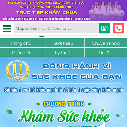
TRUNG TÂM PHỤ KHOA
Gửi
SỨC KHỎE SINH SẢN
Trang chủ
Giới thiệu
Chuyên khoa
Phản hồi
Kỹ thuật
Ưu đãi