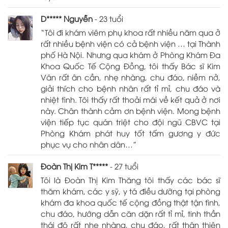
D***** Nguyễn
- 23 tuổi
“Tôi đi khám viêm phụ khoa rất nhiều năm qua ở
rất nhiều bệnh viện có cả bệnh viện … tại Thành
phố Hà Nội. Nhưng qua khám ở Phòng Khám Đa
Khoa Quốc Tế Cộng Đồng, tôi thấy Bác sĩ Kim
Vân rất ân cần, nhẹ nhàng, chu đáo, niềm nở,
giải thích cho bệnh nhân rất tỉ mỉ, chu đáo và
nhiệt tình. Tôi thấy rất thoải mái về kết quả ở nơi
này. Chân thành cảm ơn bệnh viện. Mong bệnh
viện tiếp tục quán triệt cho đội ngũ CBVC tại
Phòng Khám phát huy tốt tấm gương y đức
phục vụ cho nhân dân…”
Đoàn Thị Kim T*****
- 27 tuổi
Tôi là Đoàn Thị Kim Thăng tôi thấy các bác sĩ
thăm khám, các y sỹ, y tá điều dưỡng tại phòng
khám đa khoa quốc tế cộng đồng thật tận tình,
chu đáo, hướng dẫn căn dặn rất tỉ mỉ, tinh thần
thái độ rất nhẹ nhàng, chu đáo, rất thân thiện