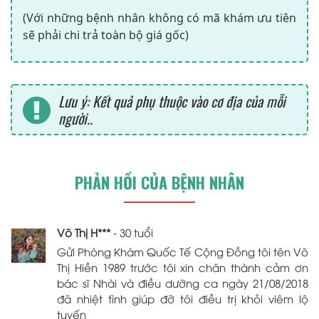
(Với những bệnh nhân không có mã khám ưu tiên
sẽ phải chi trả toàn bộ giá gốc)
Lưu ý: Kết quả phụ thuộc vào cơ địa của mỗi
người..
PHẢN HỒI CỦA BỆNH NHÂN
Võ Thị H***
- 30 tuổi
Gửi Phòng Khám Quốc Tế Cộng Đồng tôi tên Võ
Thị Hiền 1989 trước tôi xin chân thành cảm ơn
bác sĩ Nhài và điều dưỡng ca ngày 21/08/2018
đã nhiệt tình giúp đỡ tôi điều trị khỏi viêm lộ
tuyến