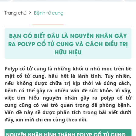
Trang chủ
Bệnh tử cung
BẠN CÓ BIẾT ĐÂU LÀ NGUYÊN NHÂN GÂY
RA POLYP CỔ TỬ CUNG VÀ CÁCH ĐIỀU TRỊ
HỮU HIỆU
Polyp cổ tử cung là những khối u nhú mọc trên bề
mặt cổ tử cung, hầu hết là lành tính. Tuy nhiên,
nếu không được chữa trị kịp thời và đúng cách,
bệnh có thể gây ra nhiều vấn đề sức khỏe. Vì vậy,
việc tìm hiểu nguyên nhân gây ra polyp cổ tử
cung cũng có vai trò quan trọng để phòng bệnh.
Vấn đề này sẽ được phân tích trong bài viết dưới
đây, xin mời chị em cùng theo dõi.
NGUYÊN NHÂN HÌNH THÀNH POLYP CỔ TỬ CUNG