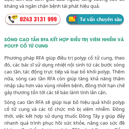
kháng và ngăn chặn bệnh tái phát hiệu quả.
SÓNG CAO TẦN RFA KẾT HỢP ĐIỀU TRỊ VIÊM NHIỄM VÀ
POLYP CỔ TỬ CUNG
Phương pháp RFA giúp điều trị polyp cổ tử cung, theo
đó, các bác sĩ sử dụng nhiệt nội sinh từ các bước sóng
cao tần, tác động trực tiếp và loại bỏ khối polyp. Thêm
nữa, sóng cao tần RFA còn giúp tăng khả năng thâm
nhập sâu hơn vào vùng nhiễm bệnh, đồng thời hạn chế
gây thương tổn tới các tế bào lành tính lân cận.
Sóng cao tần RFA sẽ giúp loại bỏ hiệu quả khối polyp
cổ tử cung và các tổ chức mô bị viêm nhiễm. Đồng
thời, việc kết hợp sử dụng thuốc Đông Tây y giúp đẩy
nhanh quá trình phục hồi sức khỏe, nâng cao sức đề