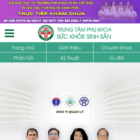
TRUNG TÂM PHỤ KHOA
SỨC KHỎE SINH SẢN
Trang chủ
Giới thiệu
Chuyên khoa
Phản hồi
Kỹ thuật
Ưu đãi