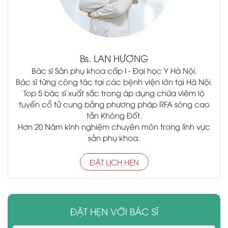
Bs.
LAN HƯƠNG
Bác sĩ Sản phụ khoa cấp I - Đại học Y Hà Nội.
Bác sĩ từng công tác tại các bệnh viện lớn tại Hà Nội.
Top 5 bác sĩ xuất sắc trong áp dụng chữa viêm lộ
tuyến cổ tử cung bằng phương pháp RFA sóng cao
tần Không Đốt.
Hơn 20 Năm kinh nghiệm chuyên môn trong lĩnh vực
sản phụ khoa.
ĐẶT LỊCH HẸN
ĐẶT HẸN VỚI BÁC SĨ