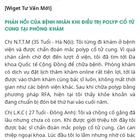
[Wiget Tư Vấn Mới]
PHẢN HỒI CỦA BỆNH NHÂN KHI ĐIỀU TRỊ POLYP CỔ TỬ
CUNG TẠI PHÒNG KHÁM
Chị N.T.T.M (35 Tuổi - Hà Nội): Tôi từng đi khám ở bệnh
viện và được chẩn đoán mắc polyp cổ tử cung. Vì quá
chán cảnh chờ đợi đến lượt ở viện, tôi đã tìm tới Đa
khoa Quốc tế Cộng Đồng để chữa bệnh. Phòng khám
có dịch vụ đặt lịch thăm khám online rất tiện lợi, tới là
được vào thăm khám cùng bác sĩ luôn, không mất thời
gian như các bệnh viện khác. Sau khi chữa polyp bằng
phương pháp RFA, hiện tại tôi thấy khỏe khoắn và
đang chuẩn bị đón bé thứ hai vào cuối năm.
Chị L.K.C ( 27 Tuổi - Đông Anh): Tôi và chồng cố gắng đã
lâu nhưng chưa có con. Khi được giới thiệu tới đây tôi
được bác sĩ chẩn đoán mắc polyp cổ tử cung, cần can
thiệp ngoại khoa. Lúc đầu tôi lo lắm nhưng nhờ có bác