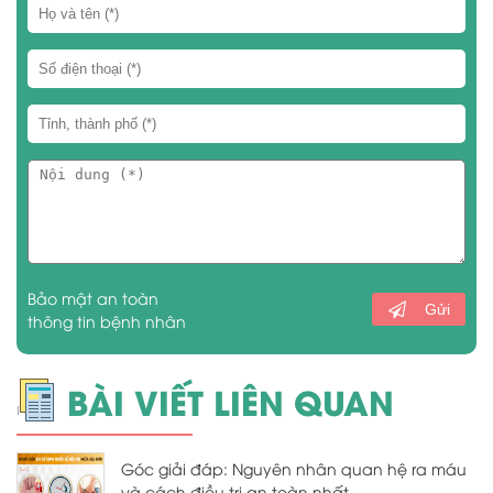
Bảo mật an toàn
Gửi
thông tin bệnh nhân
BÀI VIẾT LIÊN QUAN
Góc giải đáp: Nguyên nhân quan hệ ra máu
và cách điều trị an toàn nhất