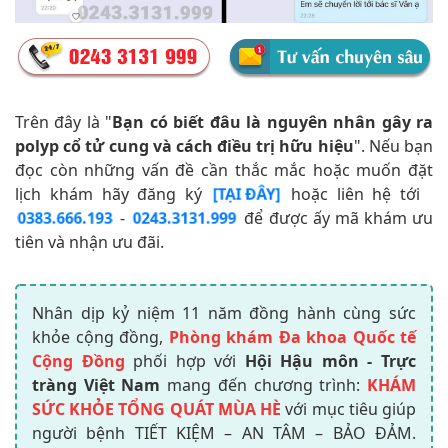
Trên đây là "
Bạn có biết đâu là nguyên nhân gây ra
polyp cổ tử cung và cách điều trị hữu hiệu
". Nếu bạn
đọc còn những vấn đề cần thắc mắc hoặc muốn đặt
lịch khám hãy đăng ký
hoặc liên hệ tới
[TẠI ĐÂY]
-
để được ấy mã khám ưu
0383.666.193
0243.3131.999
tiên và nhận ưu đãi.
Nhân dịp kỷ niệm 11 năm đồng hành cùng sức
khỏe cộng đồng,
Phòng khám Đa khoa Quốc tế
Cộng Đồng
phối hợp với
Hội Hậu môn - Trực
tràng Việt Nam
mang đến chương trình:
KHÁM
SỨC KHỎE TỔNG QUÁT MÙA HÈ
với mục tiêu giúp
người bệnh TIẾT KIỆM – AN TÂM – BẢO ĐẢM.