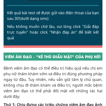
Kết quả bài test sẽ được gửi vào điện thoại của bạn
sau 30’(dưới dạng sms)
Nếu không muốn chờ lâu, vui lòng click
"Giải đáp
trực tuyến"
hoặc click
"Nhận đáp án"
để biết kết
quả
VIÊM ÂM ĐẠO – “KẺ THÙ GIẤU MẶT” CỦA PHỤ NỮ!
Bệnh viêm âm đạo có thể điều trị hiệu quả nếu chị em
phụ nữ thăm khám sớm và điều trị đúng phương pháp
ngay từ đầu. Tuy nhiên, nếu vẫn giữ tâm lý chủ quan,
không chịu đi thăm khám và điều trị, người mắc bệnh
viêm âm đạo có thể phải đối mặt với những tác hại
dưới đây:
Thứ 1: Chịu đựng các triệu chứng viêm âm đạo ảnh