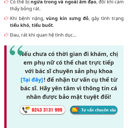
Có thể bị
ngứa trong và ngoài âm đạo
, đôi khi cảm
thấy bỏng rát.
Khi bệnh nặng,
vùng kín sưng đỏ
, gây tình trạng
tiểu khó, tiểu buốt
.
Đau, rát khi quan hệ tình dục…
Nếu chưa có thời gian đi khám, chị
em phụ nữ có thể chat trực tiếp
với bác sĩ chuyên sản phụ khoa
! để nhận tư vấn cụ thể từ
[Tại đây]
bác sĩ. Hãy yên tâm vì thông tin cá
nhân được bảo mật tuyệt đối!