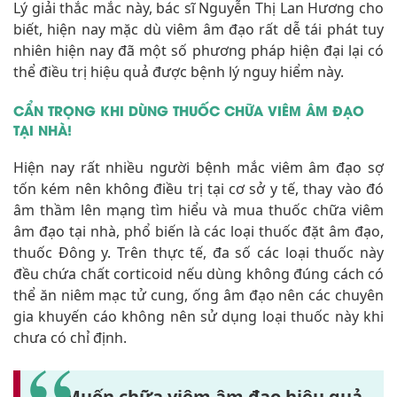
Lý giải thắc mắc này, bác sĩ Nguyễn Thị Lan Hương cho
biết, hiện nay mặc dù viêm âm đạo rất dễ tái phát tuy
nhiên hiện nay đã một số phương pháp hiện đại lại có
thể điều trị hiệu quả được bệnh lý nguy hiểm này.
CẨN TRỌNG KHI DÙNG THUỐC CHỮA VIÊM ÂM ĐẠO
TẠI NHÀ!
Hiện nay rất nhiều người bệnh mắc viêm âm đạo sợ
tốn kém nên không điều trị tại cơ sở y tế, thay vào đó
âm thầm lên mạng tìm hiểu và mua thuốc chữa viêm
âm đạo tại nhà, phổ biến là các loại thuốc đặt âm đạo,
thuốc Đông y. Trên thực tế, đa số các loại thuốc này
đều chứa chất corticoid nếu dùng không đúng cách có
thể ăn niêm mạc tử cung, ống âm đạo nên các chuyên
gia khuyến cáo không nên sử dụng loại thuốc này khi
chưa có chỉ định.
Muốn chữa viêm âm đạo hiệu quả