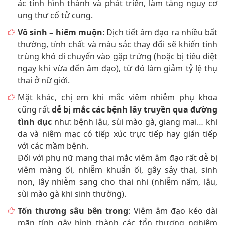
ác tính hình thành và phát triển, làm tăng nguy cơ
ung thư cổ tử cung.
Vô sinh – hiếm muộn
: Dịch tiết âm đạo ra nhiều bất
thường, tính chất và màu sắc thay đổi sẽ khiến tinh
trùng khó di chuyển vào gặp trứng (hoặc bị tiêu diệt
ngay khi vừa đến âm đạo), từ đó làm giảm tỷ lệ thụ
thai ở nữ giới.
Mặt khác, chị em khi mắc viêm nhiễm phụ khoa
cũng rất
dễ bị mắc các bệnh lây truyền qua đường
tình dục
như: bệnh lậu, sùi mào gà, giang mai… khi
da và niêm mạc có tiếp xúc trực tiếp hay gián tiếp
với các mầm bệnh.
Đối với phụ nữ mang thai mắc viêm âm đạo rất dễ bị
viêm màng ối, nhiễm khuẩn ối, gây sảy thai, sinh
non, lây nhiễm sang cho thai nhi (nhiễm nấm, lậu,
sùi mào gà khi sinh thường).
Tổn thương sâu bên trong
: Viêm âm đạo kéo dài
mãn tính gây hình thành các tổn thương nghiêm