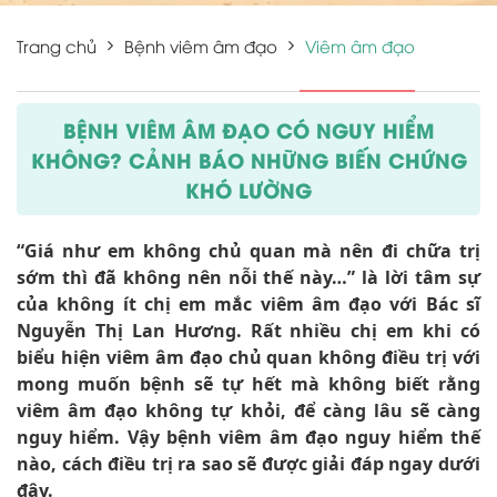
Trang chủ
Bệnh viêm âm đạo
Viêm âm đạo
BỆNH VIÊM ÂM ĐẠO CÓ NGUY HIỂM
KHÔNG? CẢNH BÁO NHỮNG BIẾN CHỨNG
KHÓ LƯỜNG
“Giá như em không chủ quan mà nên đi chữa trị
sớm thì đã không nên nỗi thế này…” là lời tâm sự
của không ít chị em mắc viêm âm đạo với Bác sĩ
Nguyễn Thị Lan Hương. Rất nhiều chị em khi có
biểu hiện viêm âm đạo chủ quan không điều trị với
mong muốn bệnh sẽ tự hết mà không biết rằng
viêm âm đạo không tự khỏi, để càng lâu sẽ càng
nguy hiểm. Vậy bệnh viêm âm đạo nguy hiểm thế
nào, cách điều trị ra sao sẽ được giải đáp ngay dưới
đây.