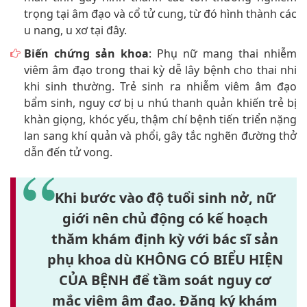
trọng tại âm đạo và cổ tử cung, từ đó hình thành các
u nang, u xơ tại đây.
Biến chứng sản khoa
: Phụ nữ mang thai nhiễm
viêm âm đạo trong thai kỳ dễ lây bệnh cho thai nhi
khi sinh thường. Trẻ sinh ra nhiễm viêm âm đạo
bẩm sinh, nguy cơ bị u nhú thanh quản khiến trẻ bị
khàn giọng, khóc yếu, thậm chí bệnh tiến triển nặng
lan sang khí quản và phổi, gây tắc nghẽn đường thở
dẫn đến tử vong.
Khi bước vào độ tuổi sinh nở, nữ
giới nên chủ động có kế hoạch
thăm khám định kỳ với bác sĩ sản
phụ khoa dù
KHÔNG CÓ BIỂU HIỆN
CỦA BỆNH
để tầm soát nguy cơ
mắc viêm âm đạo. Đăng ký khám