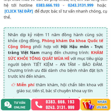
hệ tới hotline
-
hoặc
0383.666.193
0243.3131.999
để được bác sĩ tư vấn nhanh chóng, cụ
[CLICK TẠI ĐÂY]
thể.
Nhân dịp kỷ niệm 11 năm đồng hành cùng sức
khỏe cộng đồng,
Phòng khám Đa khoa Quốc tế
Cộng Đồng
phối hợp với
Hội Hậu môn - Trực
tràng Việt Nam
mang đến chương trình:
KHÁM
SỨC KHỎE TỔNG QUÁT MÙA HÈ
với mục tiêu giúp
người bệnh TIẾT KIỆM – AN TÂM – BẢO ĐẢM.
Chương trình ưu đãi dành cho bệnh nhân đặt lịch
trước khi đến khám.
Miễn phí
thăm khám, hội chẩn liên khoa với
giáo sư, tiến sĩ, bác sĩ chuyên khoa uy tín
Ưu đãi khám phụ khoa cơ bản
chỉ 100K
Giảm 30%
chi phí điều trị