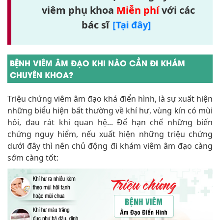
viêm phụ khoa
Miễn phí
với các
bác sĩ
[Tại đây]
BỆNH VIÊM ÂM ĐẠO KHI NÀO CẦN ĐI KHÁM
CHUYÊN KHOA?
Triệu chứng viêm âm đạo khá điển hình, là sự xuất hiện
những biểu hiện bất thường về khí hư, vùng kín có mùi
hôi, đau rát khi quan hệ... Để hạn chế những biến
chứng nguy hiểm, nếu xuất hiện những triệu chứng
dưới đây thì nên chủ động đi khám viêm âm đạo càng
sớm càng tốt: