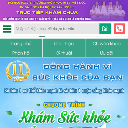
TRUNG TÂM PHỤ KHOA
Gửi
SỨC KHỎE SINH SẢN
Trang chủ
Giới thiệu
Chuyên khoa
Phản hồi
Kỹ thuật
Ưu đãi