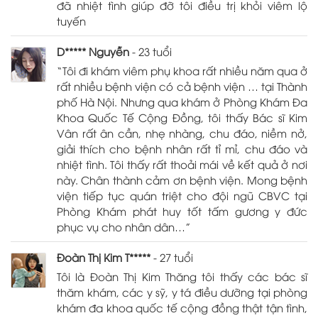
đã nhiệt tình giúp đỡ tôi điều trị khỏi viêm lộ
tuyến
D***** Nguyễn
- 23 tuổi
“Tôi đi khám viêm phụ khoa rất nhiều năm qua ở
rất nhiều bệnh viện có cả bệnh viện … tại Thành
phố Hà Nội. Nhưng qua khám ở Phòng Khám Đa
Khoa Quốc Tế Cộng Đồng, tôi thấy Bác sĩ Kim
Vân rất ân cần, nhẹ nhàng, chu đáo, niềm nở,
giải thích cho bệnh nhân rất tỉ mỉ, chu đáo và
nhiệt tình. Tôi thấy rất thoải mái về kết quả ở nơi
này. Chân thành cảm ơn bệnh viện. Mong bệnh
viện tiếp tục quán triệt cho đội ngũ CBVC tại
Phòng Khám phát huy tốt tấm gương y đức
phục vụ cho nhân dân…”
Đoàn Thị Kim T*****
- 27 tuổi
Tôi là Đoàn Thị Kim Thăng tôi thấy các bác sĩ
thăm khám, các y sỹ, y tá điều dưỡng tại phòng
khám đa khoa quốc tế cộng đồng thật tận tình,