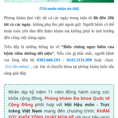
[Tôi muốn nhận ưu đãi]
Phòng khám làm việc tất cả các ngày trong tuần từ
8h đến 20h
tất cả các ngày
, không phụ thu phí ngoài giờ. Người bệnh có thể
hoàn toàn yên tâm đến thăm khám mà không phải lo ảnh hưởng
đến công việc hàng ngày.
Trên đây là những thông tin về
“Biến chứng nguy hiểm của
bệnh viêm đường tiết niệu”
. Nếu còn gì thắc mắc, người bệnh
vui lòng liên hệ
0383.666.193
-
0243.3131.999
hoặc chọn
, các bác sĩ chuyên khoa tại phòng khám luôn sẵn
[Tư vấn online]
sàng giải đáp.
Nhân dịp kỷ niệm 11 năm đồng hành cùng sức
khỏe cộng đồng,
Phòng khám Đa khoa Quốc tế
Cộng Đồng
phối hợp với
Hội Hậu môn - Trực
tràng Việt Nam
mang đến chương trình:
KHÁM
SỨC KHỎE TỔNG QUÁT MÙA HÈ
với mục tiêu giúp