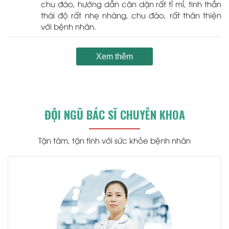
chu đáo, hướng dẫn căn dặn rất tỉ mỉ, tinh thần
thái độ rất nhẹ nhàng, chu đáo, rất thân thiện
với bệnh nhân.
Xem thêm
ĐỘI NGŨ BÁC SĨ CHUYÊN KHOA
Tận tâm, tận tình với sức khỏe bệnh nhân
.