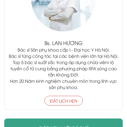
Bs.
LAN HƯƠNG
Bác sĩ Sản phụ khoa cấp I - Đại học Y Hà Nội.
Bác sĩ từng công tác tại các bệnh viện lớn tại Hà Nội.
Top 5 bác sĩ xuất sắc trong áp dụng chữa viêm lộ
tuyến cổ tử cung bằng phương pháp RFA sóng cao
tần Không Đốt.
Hơn 20 Năm kinh nghiệm chuyên môn trong lĩnh vực
sản phụ khoa.
ĐẶT LỊCH HẸN