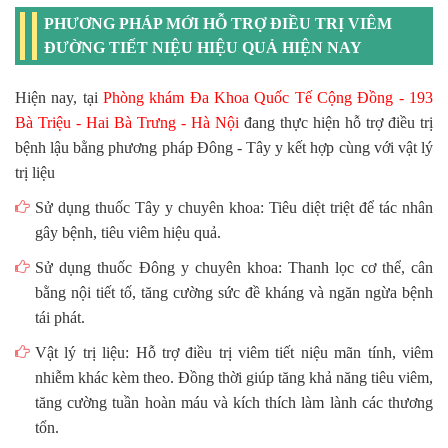
PHƯƠNG PHÁP MỚI HỖ TRỢ ĐIỀU TRỊ VIÊM
ĐƯỜNG TIẾT NIỆU HIỆU QUẢ HIỆN NAY
Hiện nay, tại
Phòng khám Đa Khoa Quốc Tế Cộng Đồng - 193
Bà Triệu - Hai Bà Trưng - Hà Nội
đang thực hiện hỗ trợ điều trị
bệnh lậu bằng phương pháp Đông - Tây y kết hợp cùng với vật lý
trị liệu
Sử dụng thuốc Tây y chuyên khoa: Tiêu diệt triệt để tác nhân
gây bệnh, tiêu viêm hiệu quả.
Sử dụng thuốc Đông y chuyên khoa: Thanh lọc cơ thể, cân
bằng nội tiết tố, tăng cường sức đề kháng và ngăn ngừa bệnh
tái phát.
Vật lý trị liệu: Hỗ trợ điều trị viêm tiết niệu mãn tính, viêm
nhiễm khác kèm theo. Đồng thời giúp tăng khả năng tiêu viêm,
tăng cường tuần hoàn máu và kích thích làm lành các thương
tổn.