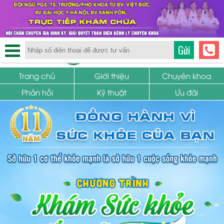
TRUNG TÂM PHỤ KHOA
Gửi
SỨC KHỎE SINH SẢN
Trang chủ
Giới thiệu
Chuyên khoa
Phản hồi
Kỹ thuật
Ưu đãi