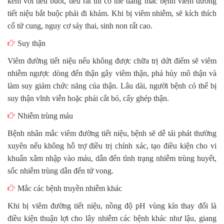
kèm với tiểu buốt, tiểu rắt thì có thể đang mắc bệnh viêm đường
tiết niệu bắt buộc phải đi khám. Khi bị viêm nhiễm, sẽ kích thích
cổ tử cung, nguy cơ sảy thai, sinh non rất cao.
Suy thận
Viêm đường tiết niệu nếu không được chữa trị dứt điểm sẽ viêm
nhiễm ngược dòng đến thận gây viêm thận, phá hủy mô thận và
làm suy giảm chức năng của thận. Lâu dài, người bệnh có thể bị
suy thận vĩnh viễn hoặc phải cắt bỏ, cấy ghép thận.
Nhiễm trùng máu
Bệnh nhân mắc viêm đường tiết niệu, bệnh sẽ dễ tái phát thường
xuyên nếu không hỗ trợ điều trị chính xác, tạo điều kiện cho vi
khuẩn xâm nhập vào máu, dẫn đến tình trạng nhiễm trùng huyết,
sốc nhiễm trùng dẫn đến tử vong.
Mắc các bệnh truyền nhiễm khác
Khi bị viêm đường tiết niệu, nồng độ pH vùng kín thay đổi là
điều kiện thuận lợi cho lây nhiễm các bệnh khác như lậu, giang