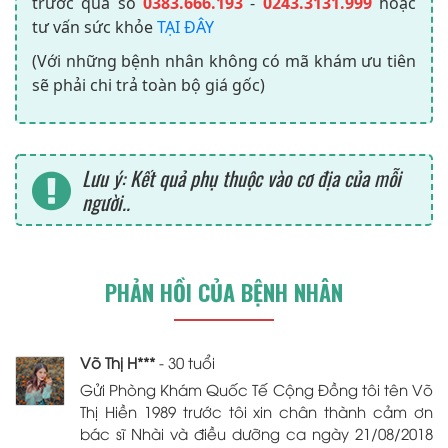
trước qua số
0383.666.193
-
0243.3131.999
hoặc
tư vấn sức khỏe
TẠI ĐÂY
(Với những bệnh nhân không có mã khám ưu tiên
sẽ phải chi trả toàn bộ giá gốc)
Lưu ý: Kết quả phụ thuộc vào cơ địa của mỗi
người..
PHẢN HỒI CỦA BỆNH NHÂN
Võ Thị H***
- 30 tuổi
Gửi Phòng Khám Quốc Tế Cộng Đồng tôi tên Võ
Thị Hiền 1989 trước tôi xin chân thành cảm ơn
bác sĩ Nhài và điều dưỡng ca ngày 21/08/2018