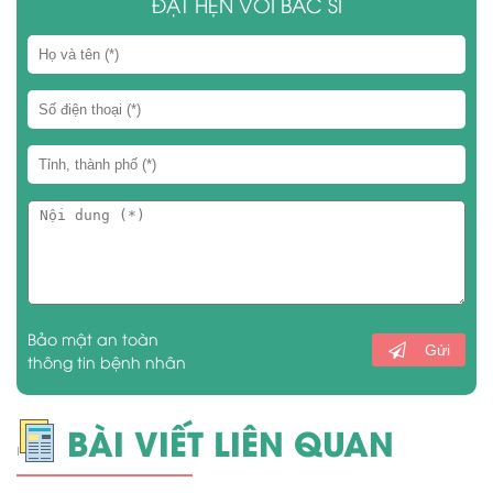
ĐẶT HẸN VỚI BÁC SĨ
Bảo mật an toàn
Gửi
thông tin bệnh nhân
BÀI VIẾT LIÊN QUAN