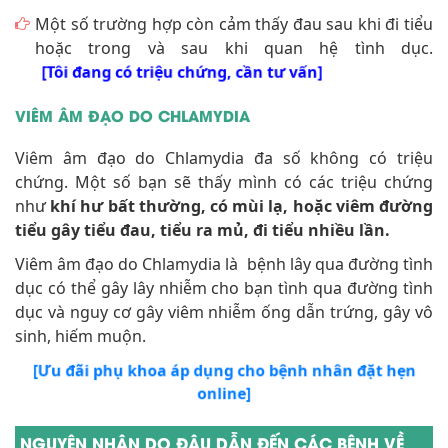
[Tôi đang có triệu chứng, cần tư vấn]
VIÊM ÂM ĐẠO DO CHLAMYDIA
Viêm âm đạo do Chlamydia đa số không có triệu
chứng. Một số bạn sẽ thấy mình có các triệu chứng
như
khí hư bất thường, có mùi lạ, hoặc viêm đường
tiểu gây tiểu đau, tiểu ra mủ, đi tiểu nhiều lần.
Viêm âm đạo do Chlamydia là bệnh lây qua đường tình
dục có thể gây lây nhiễm cho bạn tình qua đường tình
dục và nguy cơ gây viêm nhiễm ống dẫn trứng, gây vô
sinh, hiếm muộn.
[Ưu đãi phụ khoa áp dụng cho bệnh nhân đặt hẹn
online]
NGUYÊN NHÂN DO ĐÂU DẪN ĐẾN CÁC BỆNH VỀ
ÂM ĐẠO
Có rất nhiều chị em phụ nữ bị mắc các bệnh viêm âm