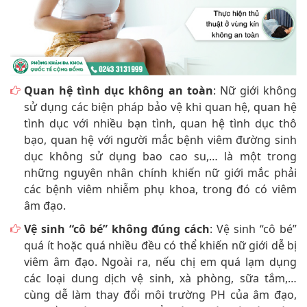
Quan hệ tình dục không an toàn
: Nữ giới không
sử dụng các biện pháp bảo vệ khi quan hệ, quan hệ
tình dục với nhiều bạn tình, quan hệ tình dục thô
bạo, quan hệ với người mắc bệnh viêm đường sinh
dục không sử dụng bao cao su,… là một trong
những nguyên nhân chính khiến nữ giới mắc phải
các bệnh viêm nhiễm phụ khoa, trong đó có viêm
âm đạo.
Vệ sinh “cô bé” không đúng cách
: Vệ sinh “cô bé”
quá ít hoặc quá nhiều đều có thể khiến nữ giới dễ bị
viêm âm đạo. Ngoài ra, nếu chị em quá lạm dụng
các loại dung dịch vệ sinh, xà phòng, sữa tắm,…
cùng dễ làm thay đổi môi trường PH của âm đạo,
tạo điều kiện cho vi khuẩn xâm nhập và gây viêm
nhiễm âm đạo.
[Sử dụng dung dịch vệ sinh có hết viêm âm đạo