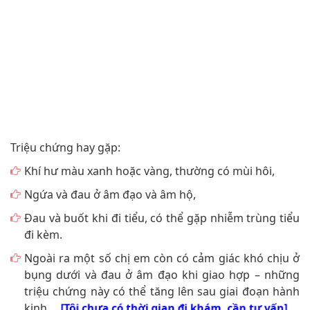
Triệu chứng hay gặp:
Khí hư màu xanh hoặc vàng, thường có mùi hôi,
Ngứa và đau ở âm đạo và âm hộ,
Đau và buốt khi đi tiểu, có thể gặp nhiễm trùng tiểu
đi kèm.
Ngoài ra một số chị em còn có cảm giác khó chịu ở
bụng dưới và đau ở âm đạo khi giao hợp – những
triệu chứng này có thể tăng lên sau giai đoạn hành
kinh.
[Tôi chưa có thời gian đi khám, cần tư vấn]
Biến chứng: Bệnh có thể lây nhiễm cho bạn tình qua
quan hệ tình dục hoặc người mẹ mang thai bị trùng roi