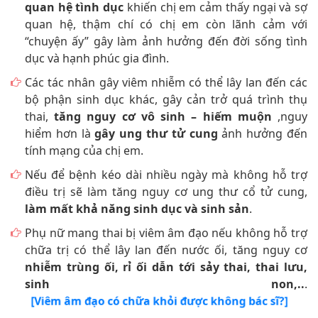
dục và hạnh phúc gia đình.
Các tác nhân gây viêm nhiễm có thể lây lan đến các
bộ phận sinh dục khác, gây cản trở quá trình thụ
thai,
tăng nguy cơ vô sinh – hiếm muộn
,nguy
hiểm hơn là
gây ung thư tử cung
ảnh hưởng đến
tính mạng của chị em.
Nếu để bệnh kéo dài nhiều ngày mà không hỗ trợ
điều trị sẽ làm tăng nguy cơ ung thư cổ tử cung,
làm mất khả năng sinh dục và sinh sản
.
Phụ nữ mang thai bị viêm âm đạo nếu không hỗ trợ
chữa trị có thể lây lan đến nước ối, tăng nguy cơ
nhiễm trùng ối, rỉ ối dẫn tới sảy thai, thai lưu,
sinh non,..
.
[Viêm âm đạo có chữa khỏi được không bác sĩ?]
BÀI VIẾT LIÊN QUAN