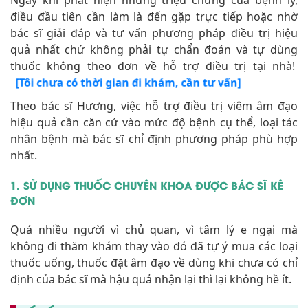
quả nhất chứ không phải tự chẩn đoán và tự dùng
thuốc không theo đơn về hỗ trợ điều trị tại nhà!
[Tôi chưa có thời gian đi khám, cần tư vấn]
Theo bác sĩ Hương, việc hỗ trợ điều trị viêm âm đạo
hiệu quả cần căn cứ vào mức độ bệnh cụ thể, loại tác
nhân bệnh mà bác sĩ chỉ định phương pháp phù hợp
nhất.
1. SỬ DỤNG THUỐC CHUYÊN KHOA ĐƯỢC BÁC SĨ KÊ
ĐƠN
Quá nhiều người vì chủ quan, vì tâm lý e ngại mà
không đi thăm khám thay vào đó đã tự ý mua các loại
thuốc uống, thuốc đặt âm đạo về dùng khi chưa có chỉ
định của bác sĩ mà hậu quả nhận lại thì lại không hề ít.
"Đừng nghĩ viêm âm đạo đơn
giản, chỉ cần đặt thuốc là xong”.