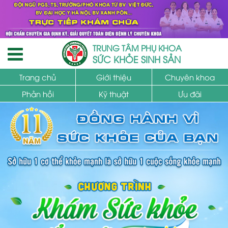
TRUNG TÂM PHỤ KHOA
SỨC KHỎE SINH SẢN
Trang chủ
Giới thiệu
Chuyên khoa
Phản hồi
Kỹ thuật
Ưu đãi