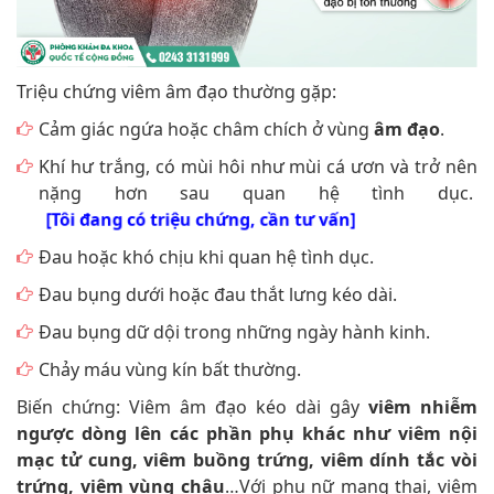
Triệu chứng viêm âm đạo thường gặp:
Cảm giác ngứa hoặc châm chích ở vùng
âm đạo
.
Khí hư trắng, có mùi hôi như mùi cá ươn và trở nên
nặng hơn sau quan hệ tình dục.
[Tôi đang có triệu chứng, cần tư vấn]
Đau hoặc khó chịu khi quan hệ tình dục.
Đau bụng dưới hoặc đau thắt lưng kéo dài.
Đau bụng dữ dội trong những ngày hành kinh.
Chảy máu vùng kín bất thường.
Biến chứng: Viêm âm đạo kéo dài gây
viêm nhiễm
ngược dòng lên các phần phụ khác như viêm nội
mạc tử cung, viêm buồng trứng, viêm dính tắc vòi
trứng, viêm vùng chậu
…Với phụ nữ mang thai, viêm