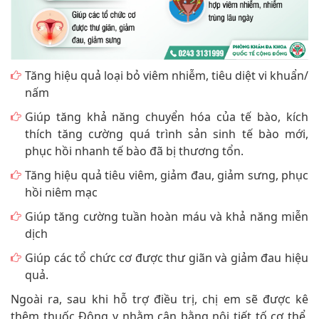
Tăng hiệu quả loại bỏ viêm nhiễm, tiêu diệt vi khuẩn/
nấm
Giúp tăng khả năng chuyển hóa của tế bào, kích
thích tăng cường quá trình sản sinh tế bào mới,
phục hồi nhanh tế bào đã bị thương tổn.
Tăng hiệu quả tiêu viêm, giảm đau, giảm sưng, phục
hồi niêm mạc
Giúp tăng cường tuần hoàn máu và khả năng miễn
dịch
Giúp các tổ chức cơ được thư giãn và giảm đau hiệu
quả.
Ngoài ra, sau khi hỗ trợ điều trị, chị em sẽ được kê
thêm thuốc Đông y nhằm cân bằng nội tiết tố cơ thể,
thanh nhiệt, giải độc tố, tăng cường miễn dịch, điều
hòa kinh nguyệt đồng thời ngăn ngừa bệnh tái phát.
[Tôi muốn tìm hiểu thêm về phương pháp]