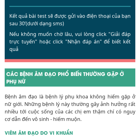
Kết quả bài test sẽ được gửi vào điện thoại của bạn
sau 30’(dưới dạng sms)
Nếu không muốn chờ lâu, vui lòng click
"Giải đáp
trực tuyến"
hoặc click
"Nhận đáp án"
để biết kết
quả
CÁC BỆNH ÂM ĐẠO PHỔ BIẾN THƯỜNG GẶP Ở
PHỤ NỮ
Bệnh âm đạo là bệnh lý phụ khoa không hiếm gặp ở
nữ giới. Những bệnh lý này thường gây ảnh hưởng rất
nhiều tới cuộc sống của các chị em thậm chí có nguy
cơ dẫn đến vô sinh - hiếm muộn.
VIÊM ÂM ĐẠO DO VI KHUẨN