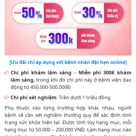
[Ưu đãi chỉ áp dụng với bệnh nhân đặt hẹn online]
Chi phí khám lâm sàng
–
Miễn phí 300K khám
lâm sàng
, trong khi đó chi phí này ở bệnh viện dao
động từ 450.000-500.000Đ
Chi phí xét nghiệm
: Trên dưới 1 triệu đồng
Phụ thuộc vào từng trường hợp khác nhau, người
bệnh sẽ cần xét nghiệm thường quy để xác định tình
trạng sức khỏe hiện tại. Được tính tùy hạng mục, mỗi
hạng mục từ 50.000 – 200.000 VNĐ. Làm hạng mục nào
tính tiền hạng mục đó. Có bảng giá niêm yết tại phòng
khám theo quy định của sở y tế.
Chi phí hỗ trợ điều trị
: Giảm 40% chi phí thủ thuật