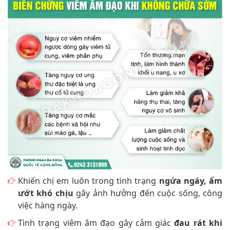
Khiến chị em luôn trong tình trạng
ngứa ngáy, ẩm
ướt khó chịu
gây ảnh hưởng đến cuộc sống, công
việc hàng ngày.
Tình trạng viêm âm đạo gây cảm giác
đau rát khi
quan hệ tình dục
khiến chị em cảm thấy ngại và sợ
quan hệ, thậm chí có chị em còn lãnh cảm với
“chuyện ấy” gây làm ảnh hưởng đến đời sống tình