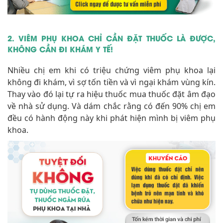
2. VIÊM PHỤ KHOA CHỈ CẦN ĐẶT THUỐC LÀ ĐƯỢC,
KHÔNG CẦN ĐI KHÁM Y TẾ!
Nhiều chị em khi có triệu chứng viêm phụ khoa lại
không đi khám, vì sợ tốn tiền và vì ngại khám vùng kín.
Thay vào đó lại tự ra hiệu thuốc mua thuốc đặt âm đạo
về nhà sử dụng. Và dám chắc rằng có đến 90% chị em
đều có hành động này khi phát hiện mình bị viêm phụ
khoa.