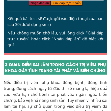
Nhận đáp án
Giải đáp trực tuyến
Kết quả bài test sẽ được gửi vào điện thoại của bạn
sau 30’(dưới dạng sms)
Nếu không muốn chờ lâu, vui lòng click
"Giải đáp
trực tuyến"
hoặc click
"Nhận đáp án"
để biết kết
quả
3 QUAN ĐIỂM SAI LẦM TRONG CÁCH TRỊ VIÊM PHỤ
KHOA GÂY TÌNH TRẠNG TÁI PHÁT VÀ BIẾN CHỨNG
Nếu điều trị viêm phụ khoa đúng bệnh, đúng tình
trạng, đúng cách ngay từ đầu thì sẽ mang lại hiệu quả
cao, vừa hạn chế bệnh tái phát vừa ngăn ngừa biến
chứng, bảo vệ khả năng sinh sản. Tuy nhiên vì nhiều sai
lầm tai hại, sự chủ quan trong việc điều trị viêm đã