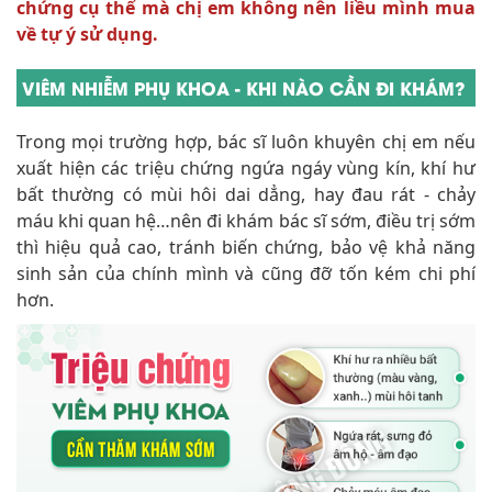
chứng cụ thể mà chị em không nên liều mình mua
về tự ý sử dụng.
VIÊM NHIỄM PHỤ KHOA - KHI NÀO CẦN ĐI KHÁM?
Trong mọi trường hợp, bác sĩ luôn khuyên chị em nếu
xuất hiện các triệu chứng ngứa ngáy vùng kín, khí hư
bất thường có mùi hôi dai dẳng, hay đau rát - chảy
máu khi quan hệ…nên đi khám bác sĩ sớm, điều trị sớm
thì hiệu quả cao, tránh biến chứng, bảo vệ khả năng
sinh sản của chính mình và cũng đỡ tốn kém chi phí
hơn.