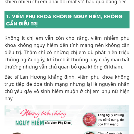
khiến nhiều chị em phải đối mặt với hậu quả đáng tiếc.
1. VIÊM PHỤ KHOA KHÔNG NGUY HIỂM, KHÔNG
CẦN ĐIỀU TRỊ
Không ít chị em vẫn còn cho rằng, viêm nhiễm phụ
khoa không nguy hiểm đến tính mạng nên không cần
điều trị. Thậm chí có những chị em dù phát hiện triệu
chứng ngứa ngáy, khí hư bất thường hay chảy máu bất
thường nhưng vẫn chủ quan bỏ qua không đi khám.
Bác sĩ Lan Hương khẳng định, viêm phụ khoa không
trực tiếp đe dọa tính mạng nhưng lại là nguyên nhân
chủ yếu gây vô sinh hiếm muộn ở chị em phụ nữ hiện
nay.