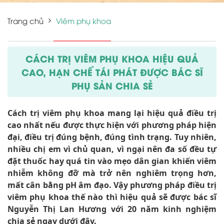
Trang chủ
Viêm phụ khoa
CÁCH TRỊ VIÊM PHỤ KHOA HIỆU QUẢ
CAO, HẠN CHẾ TÁI PHÁT ĐƯỢC BÁC SĨ
PHỤ SẢN CHIA SẺ
Cách trị viêm phụ khoa mang lại hiệu quả điều trị
cao nhất nếu được thực hiện với phương pháp hiện
đại, điều trị đúng bệnh, đúng tình trạng. Tuy nhiên,
nhiều chị em vì chủ quan, vì ngại nên đa số đều tự
đặt thuốc hay quá tin vào mẹo dân gian khiến viêm
nhiễm không đỡ mà trở nên nghiêm trọng hơn,
mất cân bằng pH âm đạo. Vậy phương pháp điều trị
viêm phụ khoa thế nào thì hiệu quả sẽ được bác sĩ
Nguyễn Thị Lan Hương với 20 năm kinh nghiệm
chia sẻ ngay dưới đây.