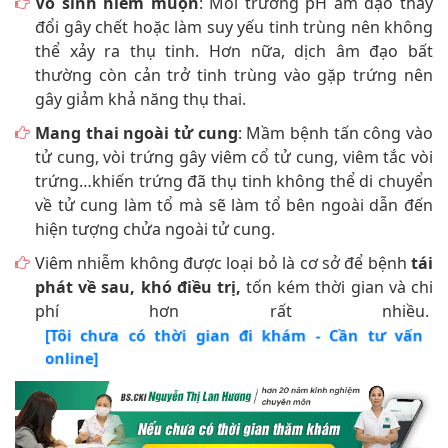
Vô sinh hiếm muộn
: Môi trường pH âm đạo thay
đổi gây chết hoặc làm suy yếu tinh trùng nên không
thể xảy ra thụ tinh. Hơn nữa, dịch âm đạo bất
thường còn cản trở tinh trùng vào gặp trứng nên
gây giảm khả năng thụ thai.
Mang thai ngoài tử cung
: Mầm bệnh tấn công vào
tử cung, vòi trứng gây viêm cổ tử cung, viêm tắc vòi
trứng…khiến trứng đã thụ tinh không thể di chuyển
về tử cung làm tổ mà sẽ làm tổ bên ngoài dẫn đến
hiện tượng chửa ngoài tử cung.
Viêm nhiễm không được loại bỏ là cơ sở để bệnh
tái
phát về sau, khó điều trị,
tốn kém thời gian và chi
phí hơn rất nhiều.
[Tôi chưa có thời gian đi khám - Cần tư vấn
online]