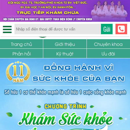
TRUNG TÂM PHỤ KHOA
Gửi
SỨC KHỎE SINH SẢN
Trang chủ
Giới thiệu
Chuyên khoa
Phản hồi
Kỹ thuật
Ưu đãi