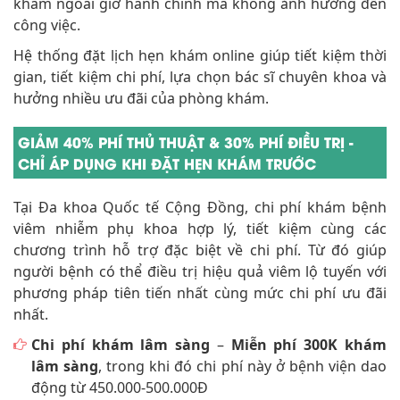
khám ngoài giờ hành chính mà không ảnh hưởng đến
công việc.
Hệ thống đặt lịch hẹn khám online giúp tiết kiệm thời
gian, tiết kiệm chi phí, lựa chọn bác sĩ chuyên khoa và
hưởng nhiều ưu đãi của phòng khám.
GIẢM 40% PHÍ THỦ THUẬT & 30% PHÍ ĐIỀU TRỊ -
CHỈ ÁP DỤNG KHI ĐẶT HẸN KHÁM TRƯỚC
Tại Đa khoa Quốc tế Cộng Đồng, chi phí khám bệnh
viêm nhiễm phụ khoa hợp lý, tiết kiệm cùng các
chương trình hỗ trợ đặc biệt về chi phí. Từ đó giúp
người bệnh có thể điều trị hiệu quả viêm lộ tuyến với
phương pháp tiên tiến nhất cùng mức chi phí ưu đãi
nhất.
Chi phí khám lâm sàng
–
Miễn phí 300K khám
lâm sàng
, trong khi đó chi phí này ở bệnh viện dao
động từ 450.000-500.000Đ