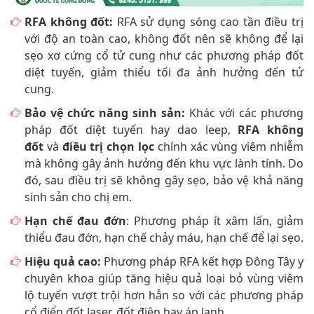
RFA không đốt:
RFA sử dụng sóng cao tần điều trị
với độ an toàn cao, không đốt nên sẽ không để lại
sẹo xơ cứng cổ tử cung như các phương pháp đốt
diệt tuyến, giảm thiểu tối đa ảnh hưởng đến tử
cung.
Bảo vệ chức năng sinh sản:
Khác với các phương
pháp đốt diệt tuyến hay dao leep,
RFA không
đốt
và
điều trị chọn lọc
chính xác vùng viêm nhiễm
mà không gây ảnh hưởng đến khu vực lành tính. Do
đó, sau điều trị sẽ không gây sẹo, bảo vệ khả năng
sinh sản cho chị em.
Hạn chế đau đớn
: Phương pháp ít xâm lấn, giảm
thiểu đau đớn, hạn chế chảy máu, hạn chế để lại sẹo.
Hiệu quả cao:
Phương pháp RFA kết hợp Đông Tây y
chuyên khoa giúp tăng hiệu quả loại bỏ vùng viêm
lộ tuyến vượt trội hơn hẳn so với các phương pháp
cổ điển đốt laser, đốt điện hay áp lạnh.