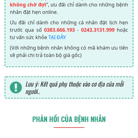
không chờ đợi
”, ưu đãi chỉ dành cho những bệnh
nhân đặt hẹn online.
Ưu đãi chỉ dành cho những cá nhân đặt lịch hẹn
trước qua số
0383.666.193
-
0243.3131.999
hoặc
tư vấn sức khỏe
TẠI ĐÂY
(Với những bệnh nhân không có mã khám ưu tiên
sẽ phải chi trả toàn bộ giá gốc)
Lưu ý: Kết quả phụ thuộc vào cơ địa của mỗi
người..
PHẢN HỒI CỦA BỆNH NHÂN