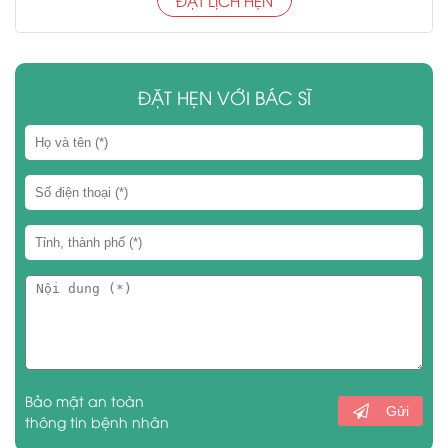
ĐẶT LỊCH HẸN
ĐẶT HẸN VỚI BÁC SĨ
Bảo mật an toàn
Gửi
thông tin bệnh nhân