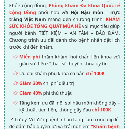
khỏe cộng đồng,
Phòng khám Đa khoa Quốc tế
Cộng Đồng
phối hợp với
Hội Hậu môn - Trực
tràng Việt Nam
mang đến chương trình:
KHÁM
SỨC KHỎE TỔNG QUÁT MÙA HÈ
với mục tiêu giúp
người bệnh TIẾT KIỆM – AN TÂM – BẢO ĐẢM.
Chương trình ưu đãi dành cho bệnh nhân đặt lịch
trước khi đến khám.
Miễn phí
thăm khám, hội chẩn liên khoa với
giáo sư, tiến sĩ, bác sĩ chuyên khoa uy tín
Ưu đãi khám phụ khoa cơ bản
chỉ 100K
Giảm 30%
chi phí điều trị
Giảm 40%
phí thủ thuật
Tặng kèm ưu đãi nội soi hậu môn không dây –
kỹ thuật tiên tiến, không gây đau
chỉ 100K
📌 Lưu ý: Vì lượng bệnh nhân tăng cao trong dịp lễ,
để đảm bảo quyền lợi và trải nghiệm
“Khám bệnh