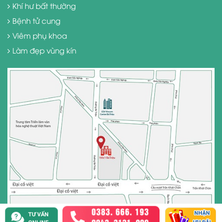
Khí hư bất thường
Bệnh tử cung
Viêm phụ khoa
Làm đẹp vùng kín
(Hiệu quả điều trị và hồi phục tùy thuộc vào cơ địa mỗi