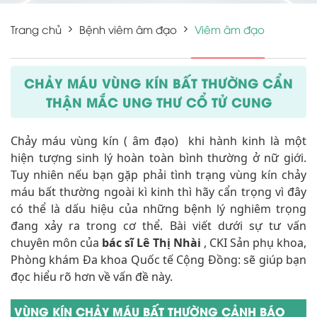
Trang chủ
Bệnh viêm âm đạo
Viêm âm đạo
CHẢY MÁU VÙNG KÍN BẤT THƯỜNG CẨN
THẬN MẮC UNG THƯ CỔ TỬ CUNG
Chảy máu vùng kín ( âm đạo) khi hành kinh là một
hiện tượng sinh lý hoàn toàn bình thường ở nữ giới.
Tuy nhiên nếu bạn gặp phải tình trạng vùng kín chảy
máu bất thường ngoài kì kinh thì hãy cẩn trọng vì đây
có thể là dấu hiệu của những bệnh lý nghiêm trọng
đang xảy ra trong cơ thể. Bài viết dưới sự tư vấn
chuyên môn của
bác sĩ Lê Thị Nhài
, CKI Sản phụ khoa,
Phòng khám Đa khoa Quốc tế Cộng Đồng: sẽ giúp bạn
đọc hiểu rõ hơn về vấn đề này.
VÙNG KÍN CHẢY MÁU BẤT THƯỜNG CẢNH BÁO