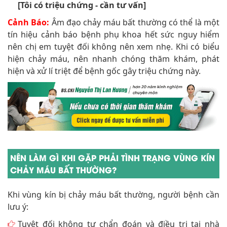
[Tôi có triệu chứng - cần tư vấn]
Cảnh Báo:
Âm đạo chảy máu bất thường có thể là một
tín hiệu cảnh báo bệnh phụ khoa hết sức nguy hiểm
nên chị em tuyệt đối không nên xem nhẹ. Khi có biểu
hiện chảy máu, nên nhanh chóng thăm khám, phát
hiện và xử lí triệt để bệnh gốc gây triệu chứng này.
NÊN LÀM GÌ KHI GẶP PHẢI TÌNH TRẠNG VÙNG KÍN
CHẢY MÁU BẤT THƯỜNG?
Khi vùng kín bị chảy máu bất thường, người bệnh cần
lưu ý:
Tuyệt đối không tự chẩn đoán và điều trị tại nhà