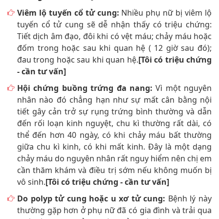
Viêm lộ tuyến cổ tử cung:
Nhiều phụ nữ bị viêm lộ
tuyến cổ tử cung sẽ dễ nhận thấy có triệu chứng:
Tiết dịch âm đạo, đôi khi có vệt máu; chảy máu hoặc
đốm trong hoặc sau khi quan hệ ( 12 giờ sau đó);
đau trong hoặc sau khi quan hệ.
[Tôi có triệu chứng
- cần tư vấn]
Hội chứng buồng trứng đa nang:
Vì một nguyên
nhân nào đó chẳng hạn như sự mất cân bằng nội
tiết gây cản trở sự rụng trứng bình thường và dẫn
đến rối loạn kinh nguyệt, chu kì thường rất dài, có
thể đến hơn 40 ngày, có khi chảy máu bất thường
giữa chu kì kinh, có khi mất kinh. Đây là một dạng
chảy máu do nguyên nhân rất nguy hiểm nên chị em
cần thăm khám và điều trị sớm nếu không muốn bị
vô sinh.
[Tôi có triệu chứng - cần tư vấn]
Do polyp tử cung hoặc u xơ tử cung:
Bệnh lý này
thường gặp hơn ở phụ nữ đã có gia đình và trải qua