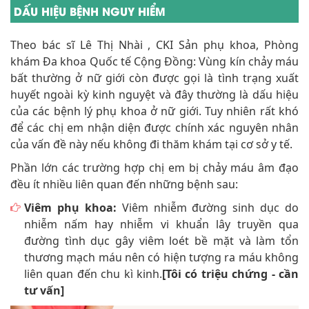
DẤU HIỆU BỆNH NGUY HIỂM
Theo bác sĩ Lê Thị Nhài , CKI Sản phụ khoa, Phòng
khám Đa khoa Quốc tế Cộng Đồng: Vùng kín chảy máu
bất thường ở nữ giới còn được gọi là tình trạng xuất
huyết ngoài kỳ kinh nguyệt và đây thường là dấu hiệu
của các bệnh lý phụ khoa ở nữ giới. Tuy nhiên rất khó
để các chị em nhận diện được chính xác nguyên nhân
của vấn đề này nếu không đi thăm khám tại cơ sở y tế.
Phần lớn các trường hợp chị em bị chảy máu âm đạo
đều ít nhiều liên quan đến những bệnh sau:
Viêm phụ khoa:
Viêm nhiễm đường sinh dục do
nhiễm nấm hay nhiễm vi khuẩn lây truyền qua
đường tình dục gây viêm loét bề mặt và làm tổn
thương mạch máu nên có hiện tượng ra máu không
liên quan đến chu kì kinh.
[Tôi có triệu chứng - cần
tư vấn]