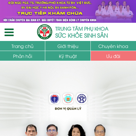
TRUNG TÂM PHỤ KHOA
SỨC KHỎE SINH SẢN
Trang chủ
Giới thiệu
Chuyên khoa
Phản hồi
Kỹ thuật
Ưu đãi