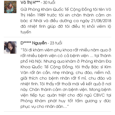
Võ Thị H***
- 30 tuổi
Gửi Phòng Khám Quốc Tế Cộng Đồng tôi tên Võ
Thị Hiền 1989 trước tôi xin chân thành cảm ơn
bác sĩ Nhài và điều dưỡng ca ngày 21/08/2018
đã nhiệt tình giúp đỡ tôi điều trị khỏi viêm lộ
tuyến
D***** Nguyễn
- 23 tuổi
“Tôi đi khám viêm phụ khoa rất nhiều năm qua ở
rất nhiều bệnh viện có cả bệnh viện … tại Thành
phố Hà Nội. Nhưng qua khám ở Phòng Khám Đa
Khoa Quốc Tế Cộng Đồng, tôi thấy Bác sĩ Kim
Vân rất ân cần, nhẹ nhàng, chu đáo, niềm nở,
giải thích cho bệnh nhân rất tỉ mỉ, chu đáo và
nhiệt tình. Tôi thấy rất thoải mái về kết quả ở nơi
này. Chân thành cảm ơn bệnh viện. Mong bệnh
viện tiếp tục quán triệt cho đội ngũ CBVC tại
Phòng Khám phát huy tốt tấm gương y đức
phục vụ cho nhân dân…”