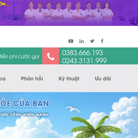
0383.666.193
iễn phí cước gọi
0243.3131.999
oa
Phản hồi
Kỹ thuật
Ưu đãi