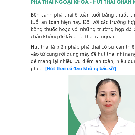
PHÁ THAI NGOẠI KHOA - HÚT THAI CHÂN
Bên cạnh phá thai 6 tuần tuổi bằng thuốc t
tuổi an toàn hiện nay. Đối với các trường h
bằng thuốc hoặc với những trường hợp đã p
chân không để lấy phôi thai ra ngoài.
Hút thai là biện pháp phá thai có sự can th
vào tử cung rồi dùng máy để hút thai nhi ra n
để mang lại nhiều ưu điểm an toàn, hiệu qu
phụ.
[Hút thai có đau không bác sĩ?]