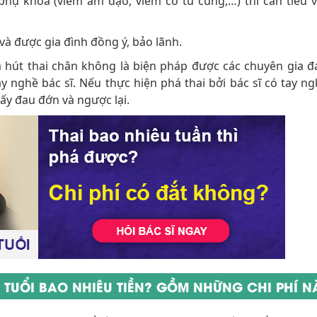
ụ khoa (viêm âm đạo, viêm cổ tử cung,…) thì cần tiêu 
à được gia đình đồng ý, bảo lãnh.
 hút thai chân không là biện pháp được các chuyên gia đ
nghề bác sĩ. Nếu thực hiện phá thai bởi bác sĩ có tay ngh
ấy đau đớn và ngược lại.
N TUỔI BAO NHIÊU TIỀN? GỒM NHỮNG CHI PHÍ 