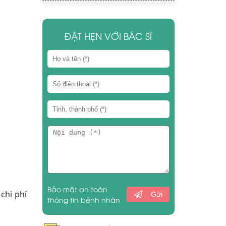
ĐẶT HẸN VỚI BÁC SĨ
Bảo mật an toàn
chi phí
Gửi
thông tin bệnh nhân