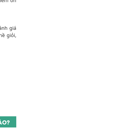
viêm ổn
ánh giá
ề giỏi,
NÀO?