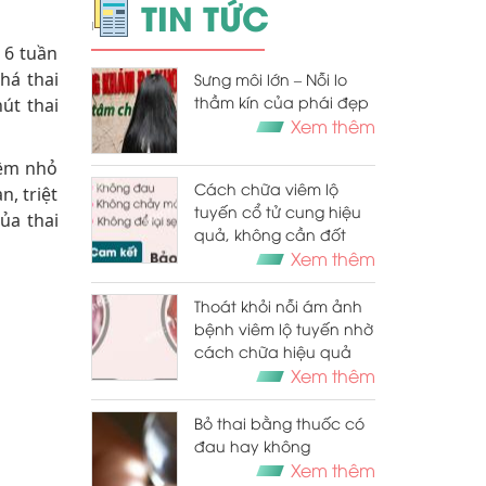
TIN TỨC
 6 tuần
há thai
Sưng môi lớn – Nỗi lo
thầm kín của phái đẹp
út thai
Xem thêm
mềm nhỏ
Cách chữa viêm lộ
n, triệt
tuyến cổ tử cung hiệu
ủa thai
quả, không cần đốt
Xem thêm
Thoát khỏi nỗi ám ảnh
bệnh viêm lộ tuyến nhờ
cách chữa hiệu quả
Xem thêm
Bỏ thai bằng thuốc có
đau hay không
Xem thêm