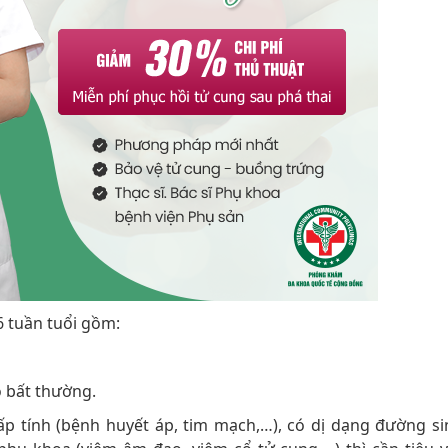
6 tuần tuổi gồm:
ó bất thường.
p tính (bệnh huyết áp, tim mạch,…), có dị dạng đường si