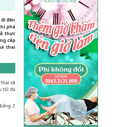
 đi đến
phí phá
ã thực
ung cấp
há thai
thai sẽ
 tối đa
 bằng 2