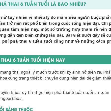
HÁ THAI 6 TUẦN TUỔI LÀ BAO NHIÊU?
nữ tuy nhiên vì nhiều lý do mà nhiều người buộc phải
ần trở nên rất phổ biến trong cuộc sống hiện đại. Chi 
 quan tâm hiện nay, một số trường hợp tham rẻ nên đ
ợng dẫn đến biến chứng lâu dài. Bài viết dưới đây sẽ c
i phí phá thai 6 tuần tuổi cũng như về những cách p
HAI 6 TUẦN TUỔI HIỆN NAY
i mang thai ngoài ý muốn trước khi kỳ sinh nở diễn ra. Phá 
khoa cùng trang thiết bị chuyên dụng hiện đại để giảm thiểu
huyên khoa uy tín thực hiện phá thai 6 tuần tuổi an toàn
 ngoại khoa.
TUỔI BẰNG THUỐC