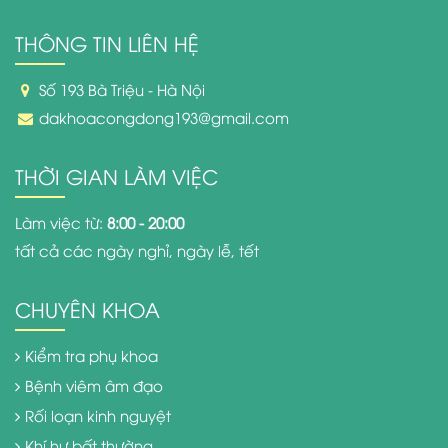
THÔNG TIN LIÊN HỆ
Số 193 Bà Triệu - Hà Nội
dakhoacongdong193@gmail.com
THỜI GIAN LÀM VIỆC
Làm việc từ:
8:00 - 20:00
tất cả các ngày nghỉ, ngày lễ, tết
CHUYÊN KHOA
Kiểm tra phụ khoa
Bệnh viêm âm đạo
Rối loạn kinh nguyệt
Khí hư bất thường