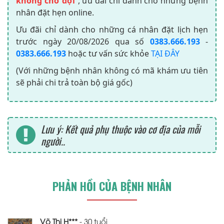
không chờ đợi
”, ưu đãi chỉ dành cho những bệnh
nhân đặt hẹn online.
Ưu đãi chỉ dành cho những cá nhân đặt lịch hẹn
trước ngày
20/08/2026
qua số
0383.666.193
-
0383.666.193
hoặc tư vấn sức khỏe
TẠI ĐÂY
(Với những bệnh nhân không có mã khám ưu tiên
sẽ phải chi trả toàn bộ giá gốc)
Lưu ý: Kết quả phụ thuộc vào cơ địa của mỗi
người..
PHẢN HỒI CỦA BỆNH NHÂN
Võ Thị H***
- 30 tuổi