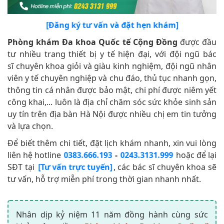
[Đăng ký tư vấn và đặt hẹn khám]
Phòng khám Đa khoa Quốc tế Cộng Đồng
được đầu
tư nhiều trang thiết bị y tế hiện đại, với đội ngũ bác
sĩ chuyên khoa giỏi và giàu kinh nghiệm, đội ngũ nhân
viên y tế chuyên nghiệp và chu đáo, thủ tục nhanh gọn,
thông tin cá nhân được bảo mật, chi phí được niêm yết
công khai,... luôn là địa chỉ chăm sóc sức khỏe sinh sản
uy tín trên địa bàn Hà Nội được nhiều chị em tin tưởng
và lựa chọn.
Để biết thêm chi tiết, đặt lịch khám nhanh, xin vui lòng
liên hệ hotline
-
hoặc để lại
0383.666.193
0243.3131.999
SĐT tại
, các bác sĩ chuyên khoa sẽ
[Tư vấn trực tuyến]
tư vấn, hỗ trợ miễn phí trong thời gian nhanh nhất.
Nhân dịp kỷ niệm 11 năm đồng hành cùng sức