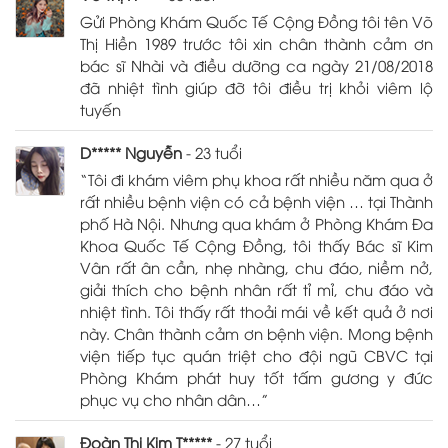
Gửi Phòng Khám Quốc Tế Cộng Đồng tôi tên Võ
Thị Hiền 1989 trước tôi xin chân thành cảm ơn
bác sĩ Nhài và điều dưỡng ca ngày 21/08/2018
đã nhiệt tình giúp đỡ tôi điều trị khỏi viêm lộ
tuyến
D***** Nguyễn
- 23 tuổi
“Tôi đi khám viêm phụ khoa rất nhiều năm qua ở
rất nhiều bệnh viện có cả bệnh viện … tại Thành
phố Hà Nội. Nhưng qua khám ở Phòng Khám Đa
Khoa Quốc Tế Cộng Đồng, tôi thấy Bác sĩ Kim
Vân rất ân cần, nhẹ nhàng, chu đáo, niềm nở,
giải thích cho bệnh nhân rất tỉ mỉ, chu đáo và
nhiệt tình. Tôi thấy rất thoải mái về kết quả ở nơi
này. Chân thành cảm ơn bệnh viện. Mong bệnh
viện tiếp tục quán triệt cho đội ngũ CBVC tại
Phòng Khám phát huy tốt tấm gương y đức
phục vụ cho nhân dân…”
Đoàn Thị Kim T*****
- 27 tuổi