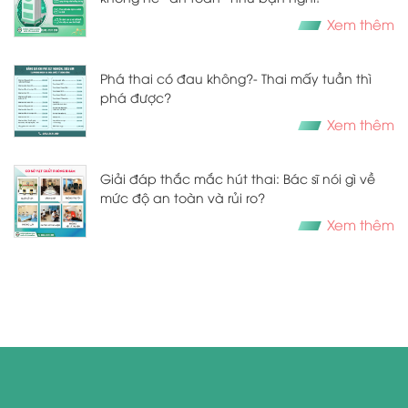
Xem thêm
​​​​​​​Phá thai có đau không?- Thai mấy tuần thì
phá được?
Xem thêm
Giải đáp thắc mắc hút thai: Bác sĩ nói gì về
mức độ an toàn và rủi ro?
Xem thêm