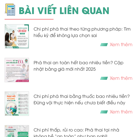
BÀI VIẾT LIÊN QUAN
Chi phí phá thai theo từng phương pháp: Tìm
hiểu kỹ để không lựa chọn sai
Xem thêm
Phá thai an toàn hết bao nhiêu tiền? Cập
nhật bảng giá mới nhất 2025
Xem thêm
Chi phí phá thai bằng thuốc bao nhiêu tiền?
Đừng vội thực hiện nếu chưa biết điều này
Xem thêm
Chi phí thấp, rủi ro cao: Phá thai tại nhà
không hề “an toàn” như bạn nghĩ!