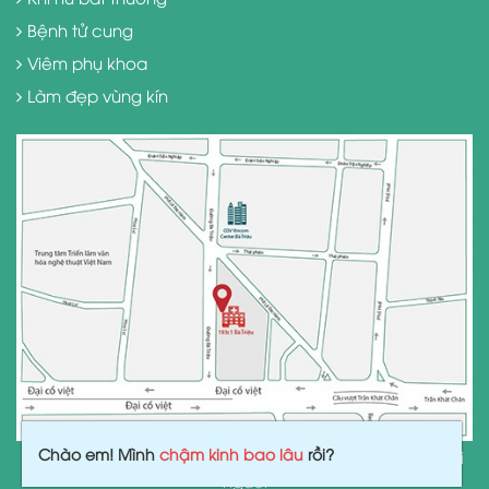
Bệnh tử cung
Viêm phụ khoa
Làm đẹp vùng kín
Chào em! Mình
chậm kinh bao lâu
rồi?
(Hiệu quả điều trị và hồi phục tùy thuộc vào cơ địa mỗi
người