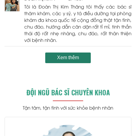
Tôi là Đoàn Thị Kim Thăng tôi thấy các bác sĩ
thăm khám, các y sỹ, y tá điều dưỡng tại phòng
khám đa khoa quốc tế cộng đồng thật tận tình,
chu đáo, hướng dẫn căn dặn rất tỉ mỉ, tinh thần
thái độ rất nhẹ nhàng, chu đáo, rất thân thiện
với bệnh nhân.
Xem thêm
ĐỘI NGŨ BÁC SĨ CHUYÊN KHOA
Tận tâm, tận tình với sức khỏe bệnh nhân