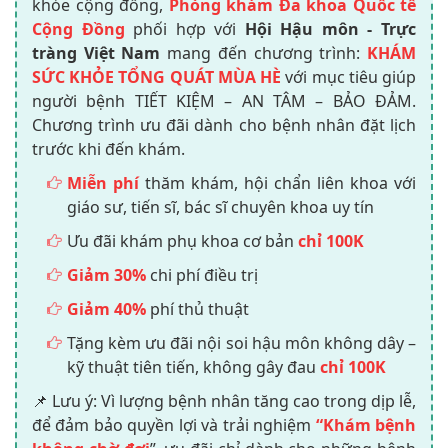
khỏe cộng đồng,
Phòng khám Đa khoa Quốc tế
Cộng Đồng
phối hợp với
Hội Hậu môn - Trực
tràng Việt Nam
mang đến chương trình:
KHÁM
SỨC KHỎE TỔNG QUÁT MÙA HÈ
với mục tiêu giúp
người bệnh TIẾT KIỆM – AN TÂM – BẢO ĐẢM.
Chương trình ưu đãi dành cho bệnh nhân đặt lịch
trước khi đến khám.
Miễn phí
thăm khám, hội chẩn liên khoa với
giáo sư, tiến sĩ, bác sĩ chuyên khoa uy tín
Ưu đãi khám phụ khoa cơ bản
chỉ 100K
Giảm 30%
chi phí điều trị
Giảm 40%
phí thủ thuật
Tặng kèm ưu đãi nội soi hậu môn không dây –
kỹ thuật tiên tiến, không gây đau
chỉ 100K
📌 Lưu ý: Vì lượng bệnh nhân tăng cao trong dịp lễ,
để đảm bảo quyền lợi và trải nghiệm
“Khám bệnh