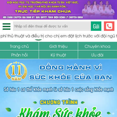
Gửi
TRUNG TÂM PHỤ KHOA
 và điều trị cho chị em đặt lịch trước với đội ngũ tiến sĩ bác s
SỨC KHỎE SINH SẢN
Trang chủ
Giới thiệu
Chuyên khoa
Phản hồi
Kỹ thuật
Ưu đãi