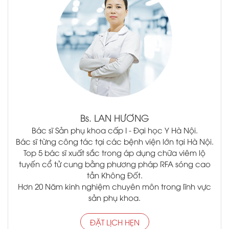
.
Bs.
LAN HƯƠNG
Bác sĩ Sản phụ khoa cấp I - Đại học Y Hà Nội.
Bác sĩ từng công tác tại các bệnh viện lớn tại Hà Nội.
Top 5 bác sĩ xuất sắc trong áp dụng chữa viêm lộ
tuyến cổ tử cung bằng phương pháp RFA sóng cao
tần Không Đốt.
Hơn 20 Năm kinh nghiệm chuyên môn trong lĩnh vực
sản phụ khoa.
ĐẶT LỊCH HẸN