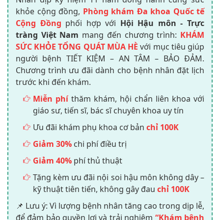
khỏe cộng đồng,
Phòng khám Đa khoa Quốc tế
Cộng Đồng
phối hợp với
Hội Hậu môn - Trực
tràng Việt Nam
mang đến chương trình:
KHÁM
SỨC KHỎE TỔNG QUÁT MÙA HÈ
với mục tiêu giúp
người bệnh TIẾT KIỆM – AN TÂM – BẢO ĐẢM.
Chương trình ưu đãi dành cho bệnh nhân đặt lịch
trước khi đến khám.
Miễn phí
thăm khám, hội chẩn liên khoa với
giáo sư, tiến sĩ, bác sĩ chuyên khoa uy tín
Ưu đãi khám phụ khoa cơ bản
chỉ 100K
Giảm 30%
chi phí điều trị
Giảm 40%
phí thủ thuật
Tặng kèm ưu đãi nội soi hậu môn không dây –
kỹ thuật tiên tiến, không gây đau
chỉ 100K
📌 Lưu ý: Vì lượng bệnh nhân tăng cao trong dịp lễ,
để đảm bảo quyền lợi và trải nghiệm
“Khám bệnh