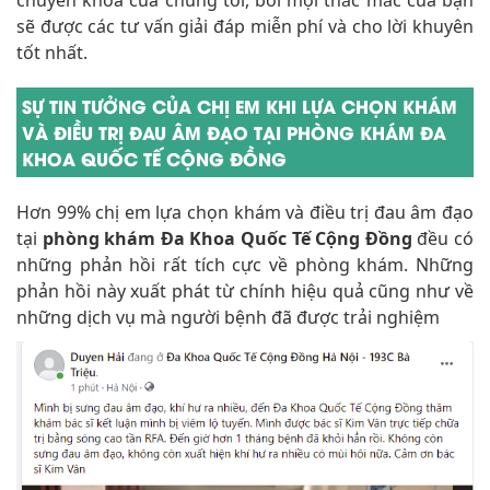
chuyên khoa của chúng tôi, bởi mọi thắc mắc của bạn
sẽ được các tư vấn giải đáp miễn phí và cho lời khuyên
tốt nhất.
SỰ TIN TƯỞNG CỦA CHỊ EM KHI LỰA CHỌN KHÁM
VÀ ĐIỀU TRỊ ĐAU ÂM ĐẠO TẠI PHÒNG KHÁM ĐA
KHOA QUỐC TẾ CỘNG ĐỒNG
Hơn 99% chị em lựa chọn khám và điều trị đau âm đạo
tại
phòng khám Đa Khoa Quốc Tế Cộng Đồng
đều có
những phản hồi rất tích cực về phòng khám. Những
phản hồi này xuất phát từ chính hiệu quả cũng như về
những dịch vụ mà người bệnh đã được trải nghiệm