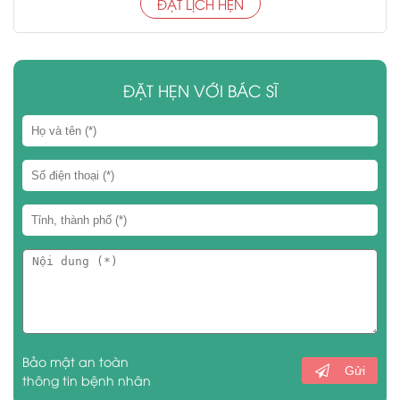
ĐẶT LỊCH HẸN
ĐẶT HẸN VỚI BÁC SĨ
Bảo mật an toàn
Gửi
thông tin bệnh nhân