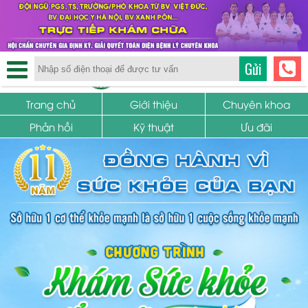
TRUNG TÂM PHỤ KHOA
Gửi
SỨC KHỎE SINH SẢN
Trang chủ
Giới thiệu
Chuyên khoa
Phản hồi
Kỹ thuật
Ưu đãi