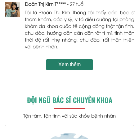
Đoàn Thị Kim T*****
- 27 tuổi
Tôi là Đoàn Thị Kim Thăng tôi thấy các bác sĩ
thăm khám, các y sỹ, y tá điều dưỡng tại phòng
khám đa khoa quốc tế cộng đồng thật tận tình,
chu đáo, hướng dẫn căn dặn rất tỉ mỉ, tinh thần
thái độ rất nhẹ nhàng, chu đáo, rất thân thiện
với bệnh nhân.
Xem thêm
ĐỘI NGŨ BÁC SĨ CHUYÊN KHOA
Tận tâm, tận tình với sức khỏe bệnh nhân