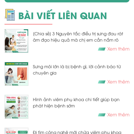
BÀI VIẾT LIÊN QUAN
[Chia sẻ] 3 Nguyên tắc điều trị sưng đau rát
âm đạo hiệu quả mà chị em cần nắm rõ
Xem thêm
Sưng môi lớn là bị bệnh gì, lời cảnh báo từ
chuyên gia
Xem thêm
Hình ảnh viêm phụ khoa chi tiết giúp bạn
phát hiện bệnh sớm
Xem thêm
Đi tìm công nghệ mới chữa viêm phụ khoa