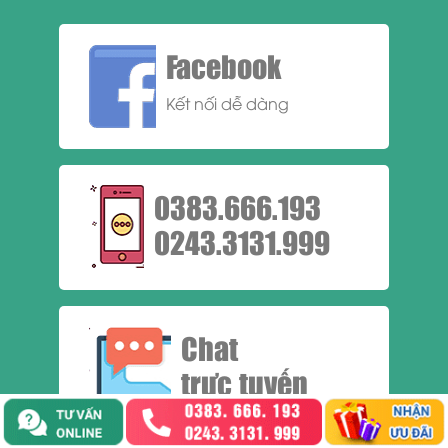
Facebook
Kết nối dễ dàng
0383.666.193
0243.3131.999
Chat
trực tuyến