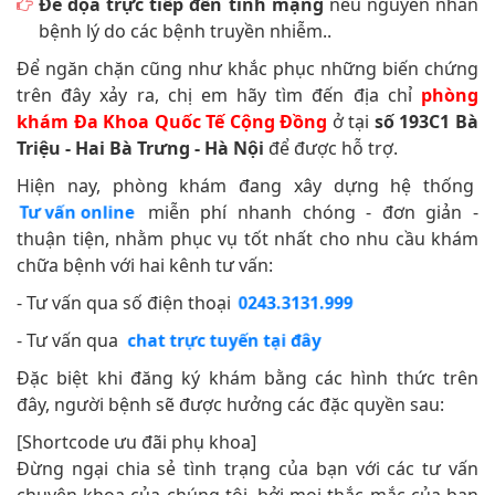
Đe dọa trực tiếp đến tính mạng
nếu nguyên nhân
bệnh lý do các bệnh truyền nhiễm..
Để ngăn chặn cũng như khắc phục những biến chứng
trên đây xảy ra, chị em hãy tìm đến địa chỉ
phòng
khám
Đa Khoa Quốc Tế Cộng Đồng
ở tại
số 193C1 Bà
Triệu - Hai Bà Trưng - Hà Nội
để được hỗ trợ.
Hiện nay, phòng khám đang xây dựng hệ thống
miễn phí nhanh chóng - đơn giản -
Tư vấn online
thuận tiện, nhằm phục vụ tốt nhất cho nhu cầu khám
chữa bệnh với hai kênh tư vấn:
- Tư vấn qua số điện thoại
0243.3131.999
- Tư vấn qua
chat trực tuyến tại đây
Đặc biệt khi đăng ký khám bằng các hình thức trên
đây, người bệnh sẽ được hưởng các đặc quyền sau:
[Shortcode ưu đãi phụ khoa]
Đừng ngại chia sẻ tình trạng của bạn với các tư vấn