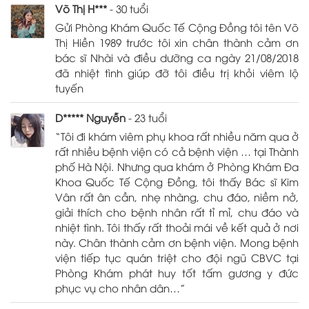
Võ Thị H***
- 30 tuổi
Gửi Phòng Khám Quốc Tế Cộng Đồng tôi tên Võ
Thị Hiền 1989 trước tôi xin chân thành cảm ơn
bác sĩ Nhài và điều dưỡng ca ngày 21/08/2018
đã nhiệt tình giúp đỡ tôi điều trị khỏi viêm lộ
tuyến
D***** Nguyễn
- 23 tuổi
“Tôi đi khám viêm phụ khoa rất nhiều năm qua ở
rất nhiều bệnh viện có cả bệnh viện … tại Thành
phố Hà Nội. Nhưng qua khám ở Phòng Khám Đa
Khoa Quốc Tế Cộng Đồng, tôi thấy Bác sĩ Kim
Vân rất ân cần, nhẹ nhàng, chu đáo, niềm nở,
giải thích cho bệnh nhân rất tỉ mỉ, chu đáo và
nhiệt tình. Tôi thấy rất thoải mái về kết quả ở nơi
này. Chân thành cảm ơn bệnh viện. Mong bệnh
viện tiếp tục quán triệt cho đội ngũ CBVC tại
Phòng Khám phát huy tốt tấm gương y đức
phục vụ cho nhân dân…”