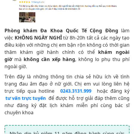
Phòng khám Đa Khoa Quốc Tế Cộng Đồng
làm
việc
KHÔNG NGÀY NGHỈ
từ 8h-20h tất cả các ngày tạo
điều kiện với những chị em bận rộn không có thời gian
thăm khám giờ hành chính có thể
khám ngoài
giờ
mà
không cần xếp hàng
, không lo phụ thu phí
ngoài giờ.
Trên đây là những thông tin chia sẻ hữu ích về tình
trạng đau âm đạo ở nữ giới. Chị em vui lòng liên hệ
trực tiếp qua hotline
hoặc đăng ký
0243.3131.999
để được hỗ trợ giải đáp thêm cũng
tư vấn trực tuyến
như đăng ký đặt lịch khám miễn phí cùng bác sĩ
chuyên khoa
Nhân dịp kỷ niệm 11 năm đồng hành cùng sức