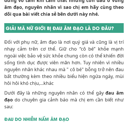
đừng vô tâm khi cảm thất những cơn đau ở vùng
âm đạo, nguyên nhân vì sao chị em hãy cùng theo
dõi qua bài viết chia sẻ bên dưới này nhé.
GIẢI MÃ NỮ GIỚI BỊ ĐAU ÂM ĐẠO LÀ DO ĐÂU?
Đối với phụ nữ, âm đạo là nơi quý giá và cũng là vị trí
nhạy cảm trên cơ thể. Giữ cho “cô bé” khỏe mạnh
ngoài việc bảo vệ sức khỏe chung còn có thể khiến đời
sống tình dục được viên mãn hơn. Tuy nhiên vì nhiều
nguyên nhân khác nhau mà " cô bé" bỗng trở nên đau
bất thường kèm theo nhiều biểu hiện ngứa ngáy, mùi
hôi hôi khó chịu,...khác
Dưới đây là những nguyên nhân có thể gây
đau âm
đạo
do chuyên gia cảnh báo mà chị em cần biết như
sau:
ĐAU DO NHIỄM NẤM ÂM ĐẠO