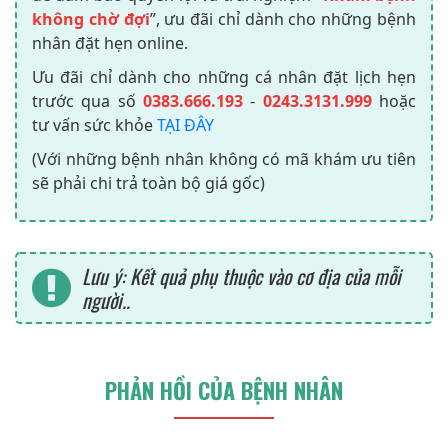
không chờ đợi
”, ưu đãi chỉ dành cho những bệnh
nhân đặt hẹn online.
Ưu đãi chỉ dành cho những cá nhân đặt lịch hẹn
trước qua số
0383.666.193
-
0243.3131.999
hoặc
tư vấn sức khỏe
TẠI ĐÂY
(Với những bệnh nhân không có mã khám ưu tiên
sẽ phải chi trả toàn bộ giá gốc)
Lưu ý: Kết quả phụ thuộc vào cơ địa của mỗi
người..
PHẢN HỒI CỦA BỆNH NHÂN