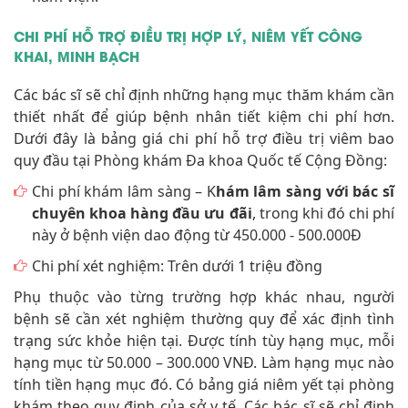
CHI PHÍ HỖ TRỢ ĐIỀU TRỊ HỢP LÝ, NIÊM YẾT CÔNG
KHAI, MINH BẠCH
Các bác sĩ sẽ chỉ định những hạng mục thăm khám cần
thiết nhất để giúp bệnh nhân tiết kiệm chi phí hơn.
Dưới đây là bảng giá chi phí hỗ trợ điều trị viêm bao
quy đầu tại Phòng khám Đa khoa Quốc tế Cộng Đồng:
Chi phí khám lâm sàng – K
hám lâm sàng với bác sĩ
chuyên khoa hàng đầu ưu đãi
, trong khi đó chi phí
này ở bệnh viện dao động từ 450.000 - 500.000Đ
Chi phí xét nghiệm: Trên dưới 1 triệu đồng
Phụ thuộc vào từng trường hợp khác nhau, người
bệnh sẽ cần xét nghiệm thường quy để xác định tình
trạng sức khỏe hiện tại. Được tính tùy hạng mục, mỗi
hạng mục từ 50.000 – 300.000 VNĐ. Làm hạng mục nào
tính tiền hạng mục đó. Có bảng giá niêm yết tại phòng
khám theo quy định của sở y tế. Các bác sĩ sẽ chỉ định