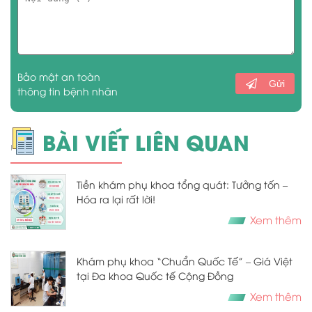
Bảo mật an toàn
Gửi
thông tin bệnh nhân
BÀI VIẾT LIÊN QUAN
Tiền khám phụ khoa tổng quát: Tưởng tốn –
Hóa ra lại rất lời!
Xem thêm
Khám phụ khoa “Chuẩn Quốc Tế” – Giá Việt
tại Đa khoa Quốc tế Cộng Đồng
Xem thêm