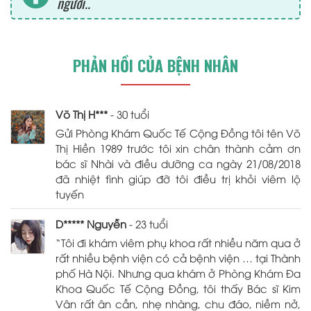
người..
PHẢN HỒI CỦA BỆNH NHÂN
Võ Thị H***
- 30 tuổi
Gửi Phòng Khám Quốc Tế Cộng Đồng tôi tên Võ
Thị Hiền 1989 trước tôi xin chân thành cảm ơn
bác sĩ Nhài và điều dưỡng ca ngày 21/08/2018
đã nhiệt tình giúp đỡ tôi điều trị khỏi viêm lộ
tuyến
D***** Nguyễn
- 23 tuổi
“Tôi đi khám viêm phụ khoa rất nhiều năm qua ở
rất nhiều bệnh viện có cả bệnh viện … tại Thành
phố Hà Nội. Nhưng qua khám ở Phòng Khám Đa
Khoa Quốc Tế Cộng Đồng, tôi thấy Bác sĩ Kim
Vân rất ân cần, nhẹ nhàng, chu đáo, niềm nở,