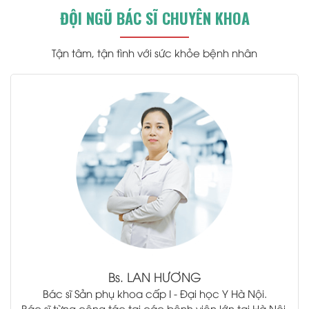
ĐỘI NGŨ BÁC SĨ CHUYÊN KHOA
Tận tâm, tận tình với sức khỏe bệnh nhân
.
Bs.
LAN HƯƠNG
Bác sĩ Sản phụ khoa cấp I - Đại học Y Hà Nội.
Bác sĩ từng công tác tại các bệnh viện lớn tại Hà Nội.