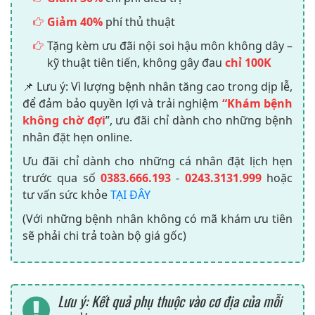
Giảm 40%
phí thủ thuật
Tặng kèm ưu đãi nội soi hậu môn không dây –
kỹ thuật tiên tiến, không gây đau
chỉ 100K
📌 Lưu ý: Vì lượng bệnh nhân tăng cao trong dịp lễ,
để đảm bảo quyền lợi và trải nghiệm
“Khám bệnh
không chờ đợi
”, ưu đãi chỉ dành cho những bệnh
nhân đặt hẹn online.
Ưu đãi chỉ dành cho những cá nhân đặt lịch hẹn
trước qua số
0383.666.193
-
0243.3131.999
hoặc
tư vấn sức khỏe
TẠI ĐÂY
(Với những bệnh nhân không có mã khám ưu tiên
sẽ phải chi trả toàn bộ giá gốc)
Lưu ý: Kết quả phụ thuộc vào cơ địa của mỗi