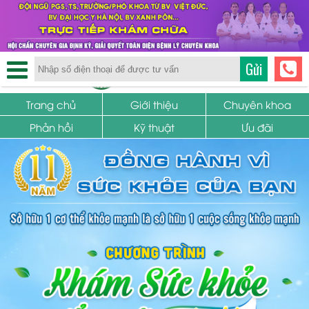
TRUNG TÂM PHỤ KHOA
Gửi
SỨC KHỎE SINH SẢN
Trang chủ
Giới thiệu
Chuyên khoa
Phản hồi
Kỹ thuật
Ưu đãi