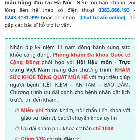
máu hàng đầu tại Hà Nội
.” Nếu còn băn khoăn, vui
lòng liên hệ theo số điện thoại
0383.666.193
-
0243.3131.999
hoặc ấn chọn
để
[Chat tư vấn online]
gặp các bác sĩ hỗ trợ tư vấn.
Nhân dịp kỷ niệm 11 năm đồng hành cùng sức
khỏe cộng đồng,
Phòng khám Đa khoa Quốc tế
Cộng Đồng
phối hợp với
Hội Hậu môn - Trực
tràng Việt Nam
mang đến chương trình:
KHÁM
SỨC KHỎE TỔNG QUÁT MÙA HÈ
với mục tiêu giúp
người bệnh TIẾT KIỆM – AN TÂM – BẢO ĐẢM.
Chương trình ưu đãi dành cho bệnh nhân đặt lịch
trước khi đến khám.
Miễn phí
thăm khám, hội chẩn liên khoa với
giáo sư, tiến sĩ, bác sĩ chuyên khoa uy tín
Ưu đãi khám phụ khoa cơ bản
chỉ 100K
Giảm 30%
chi phí điều trị