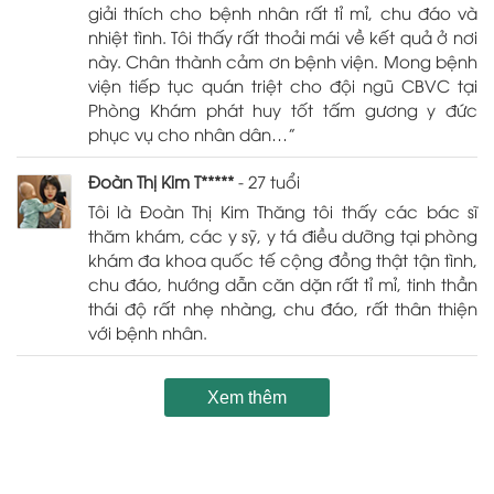
giải thích cho bệnh nhân rất tỉ mỉ, chu đáo và
nhiệt tình. Tôi thấy rất thoải mái về kết quả ở nơi
này. Chân thành cảm ơn bệnh viện. Mong bệnh
viện tiếp tục quán triệt cho đội ngũ CBVC tại
Phòng Khám phát huy tốt tấm gương y đức
phục vụ cho nhân dân…”
Đoàn Thị Kim T*****
- 27 tuổi
Tôi là Đoàn Thị Kim Thăng tôi thấy các bác sĩ
thăm khám, các y sỹ, y tá điều dưỡng tại phòng
khám đa khoa quốc tế cộng đồng thật tận tình,
chu đáo, hướng dẫn căn dặn rất tỉ mỉ, tinh thần
thái độ rất nhẹ nhàng, chu đáo, rất thân thiện
với bệnh nhân.
Xem thêm