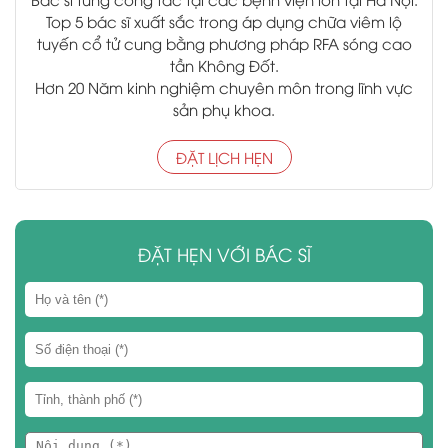
Top 5 bác sĩ xuất sắc trong áp dụng chữa viêm lộ
tuyến cổ tử cung bằng phương pháp RFA sóng cao
tần Không Đốt.
Hơn 20 Năm kinh nghiệm chuyên môn trong lĩnh vực
sản phụ khoa.
ĐẶT LỊCH HẸN
ĐẶT HẸN VỚI BÁC SĨ