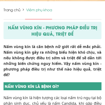
Trang chủ
Viêm phụ khoa
NẤM VÙNG KÍN - PHƯƠNG PHÁP ĐIỀU TRỊ
HIỆU QUẢ, TRIỆT ĐỂ
Nấm vùng kín là căn bệnh nữ giới rất dễ mắc phải.
Nấm vùng kín gây ra những biểu hiện khó chịu, và
nếu không được điều trị sớm và triệt để sẽ dẫn tới
những biến chứng nguy hiểm. Vậy nấm vùng kín -
phương pháp điều trị như thế nào hiệu quả, triệt
để?
NẤM VÙNG KÍN LÀ BỆNH GÌ?
Nấm vùng kín là hiện tượng các loại nấm trú ngụ tại bộ
phận sinh dục, chủ yếu là nấm Candida, khi gặp điều