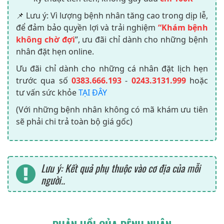
📌 Lưu ý: Vì lượng bệnh nhân tăng cao trong dịp lễ,
để đảm bảo quyền lợi và trải nghiệm
“Khám bệnh
không chờ đợi
”, ưu đãi chỉ dành cho những bệnh
nhân đặt hẹn online.
Ưu đãi chỉ dành cho những cá nhân đặt lịch hẹn
trước qua số
0383.666.193
-
0243.3131.999
hoặc
tư vấn sức khỏe
TẠI ĐÂY
(Với những bệnh nhân không có mã khám ưu tiên
sẽ phải chi trả toàn bộ giá gốc)
Lưu ý: Kết quả phụ thuộc vào cơ địa của mỗi
người..