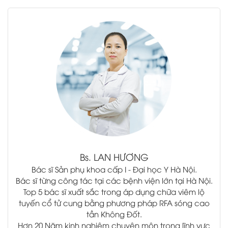
.
Bs.
LAN HƯƠNG
Bác sĩ Sản phụ khoa cấp I - Đại học Y Hà Nội.
Bác sĩ từng công tác tại các bệnh viện lớn tại Hà Nội.
Top 5 bác sĩ xuất sắc trong áp dụng chữa viêm lộ
tuyến cổ tử cung bằng phương pháp RFA sóng cao
tần Không Đốt.
Hơn 20 Năm kinh nghiệm chuyên môn trong lĩnh vực