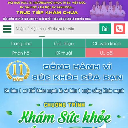
TRUNG TÂM PHỤ KHOA
Gửi
SỨC KHỎE SINH SẢN
Trang chủ
Giới thiệu
Chuyên khoa
Phản hồi
Kỹ thuật
Ưu đãi