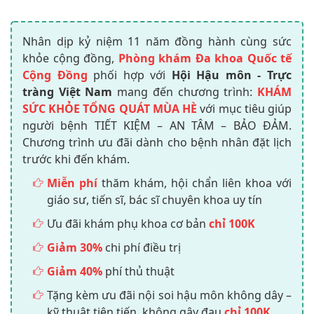
Nhân dịp kỷ niệm 11 năm đồng hành cùng sức
khỏe cộng đồng,
Phòng khám Đa khoa Quốc tế
Cộng Đồng
phối hợp với
Hội Hậu môn - Trực
tràng Việt Nam
mang đến chương trình:
KHÁM
SỨC KHỎE TỔNG QUÁT MÙA HÈ
với mục tiêu giúp
người bệnh TIẾT KIỆM – AN TÂM – BẢO ĐẢM.
Chương trình ưu đãi dành cho bệnh nhân đặt lịch
trước khi đến khám.
Miễn phí
thăm khám, hội chẩn liên khoa với
giáo sư, tiến sĩ, bác sĩ chuyên khoa uy tín
Ưu đãi khám phụ khoa cơ bản
chỉ 100K
Giảm 30%
chi phí điều trị
Giảm 40%
phí thủ thuật
Tặng kèm ưu đãi nội soi hậu môn không dây –
kỹ thuật tiên tiến, không gây đau
chỉ 100K