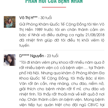
PHẢN HỒI CỦA BỆNH NHÂN
Võ Thị H***
- 30 tuổi
Gửi Phòng Khám Quốc Tế Cộng Đồng tôi tên Võ
Thị Hiền 1989 trước tôi xin chân thành cảm ơn
bác sĩ Nhài và điều dưỡng ca ngày 21/08/2018
đã nhiệt tình giúp đỡ tôi điều trị khỏi viêm lộ
tuyến
D***** Nguyễn
- 23 tuổi
“Tôi đi khám viêm phụ khoa rất nhiều năm qua ở
rất nhiều bệnh viện có cả bệnh viện … tại Thành
phố Hà Nội. Nhưng qua khám ở Phòng Khám Đa
Khoa Quốc Tế Cộng Đồng, tôi thấy Bác sĩ Kim
Vân rất ân cần, nhẹ nhàng, chu đáo, niềm nở,
giải thích cho bệnh nhân rất tỉ mỉ, chu đáo và
nhiệt tình. Tôi thấy rất thoải mái về kết quả ở nơi
này. Chân thành cảm ơn bệnh viện. Mong bệnh
viện tiếp tục quán triệt cho đội ngũ CBVC tại