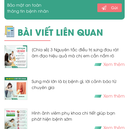
Bảo mật an toàn
Gửi
thông tin bệnh nhân
BÀI VIẾT LIÊN QUAN
[Chia sẻ] 3 Nguyên tắc điều trị sưng đau rát
âm đạo hiệu quả mà chị em cần nắm rõ
Xem thêm
Sưng môi lớn là bị bệnh gì, lời cảnh báo từ
chuyên gia
Xem thêm
Hình ảnh viêm phụ khoa chi tiết giúp bạn
phát hiện bệnh sớm
Xem thêm