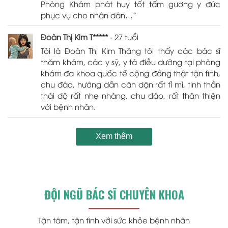
Phòng Khám phát huy tốt tấm gương y đức
phục vụ cho nhân dân…”
Đoàn Thị Kim T*****
- 27 tuổi
Tôi là Đoàn Thị Kim Thăng tôi thấy các bác sĩ
thăm khám, các y sỹ, y tá điều dưỡng tại phòng
khám đa khoa quốc tế cộng đồng thật tận tình,
chu đáo, hướng dẫn căn dặn rất tỉ mỉ, tinh thần
thái độ rất nhẹ nhàng, chu đáo, rất thân thiện
với bệnh nhân.
Xem thêm
ĐỘI NGŨ BÁC SĨ CHUYÊN KHOA
Tận tâm, tận tình với sức khỏe bệnh nhân