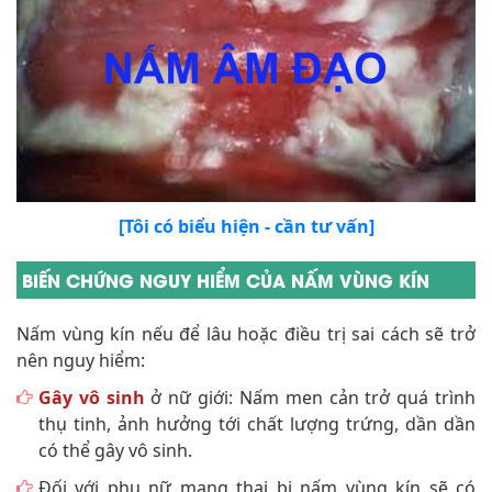
[Tôi có biểu hiện - cần tư vấn]
BIẾN CHỨNG NGUY HIỂM CỦA NẤM VÙNG KÍN
Nấm vùng kín nếu để lâu hoặc điều trị sai cách sẽ trở
nên nguy hiểm:
Gây vô sinh
ở nữ giới: Nấm men cản trở quá trình
thụ tinh, ảnh hưởng tới chất lượng trứng, dần dần
có thể gây vô sinh.
Đối với phụ nữ mang thai bị nấm vùng kín sẽ có