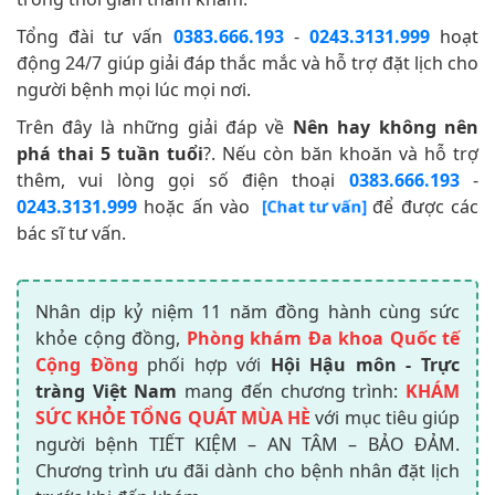
Tổng đài tư vấn
0383.666.193
-
0243.3131.999
hoạt
động 24/7 giúp giải đáp thắc mắc và hỗ trợ đặt lịch cho
người bệnh mọi lúc mọi nơi.
Trên đây là những giải đáp về
Nên hay không nên
phá thai 5 tuần tuổi
?. Nếu còn băn khoăn và hỗ trợ
thêm, vui lòng gọi số điện thoại
0383.666.193
-
0243.3131.999
hoặc ấn vào
để được các
[Chat tư vấn]
bác sĩ tư vấn.
Nhân dịp kỷ niệm 11 năm đồng hành cùng sức
khỏe cộng đồng,
Phòng khám Đa khoa Quốc tế
Cộng Đồng
phối hợp với
Hội Hậu môn - Trực
tràng Việt Nam
mang đến chương trình:
KHÁM
SỨC KHỎE TỔNG QUÁT MÙA HÈ
với mục tiêu giúp
người bệnh TIẾT KIỆM – AN TÂM – BẢO ĐẢM.
Chương trình ưu đãi dành cho bệnh nhân đặt lịch