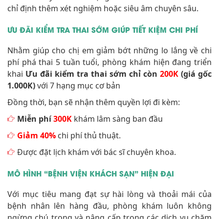
chỉ định thêm xét nghiệm hoặc siêu âm chuyên sâu.
ƯU ĐÃI KIỂM TRA THAI SỚM GIÚP TIẾT KIỆM CHI PHÍ
Nhằm giúp cho chị em giảm bớt những lo lắng về chi
phí phá thai 5 tuần tuổi, phòng khám hiện đang triển
khai
Ưu đãi kiểm tra thai sớm chỉ còn
200K
(giá gốc
1.000K)
với 7 hạng mục cơ bản
Đồng thời, bạn sẽ nhận thêm quyền lợi đi kèm:
Miễn phí
300K
khám lâm sàng ban đầu
Giảm 40%
chi phí thủ thuật.
Được đặt lịch khám với bác sĩ chuyên khoa.
MÔ HÌNH “BỆNH VIỆN KHÁCH SẠN” HIỆN ĐẠI
Với mục tiêu mang đạt sự hài lòng và thoải mái của
bệnh nhân lên hàng đầu, phòng khám luôn không
ngừng chú trọng và nâng cấp trong các dịch vụ chăm