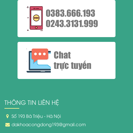
0383.666.193
0243.3131.999
Chat
trực tuyến
THÔNG TIN LIÊN HỆ
Số 193 Bà Triệu - Hà Nội
dakhoacongdong193@gmail.com