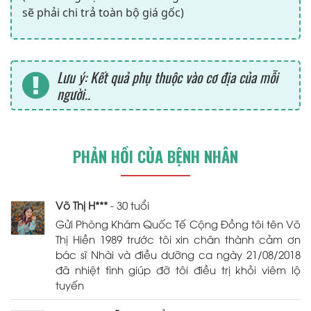
sẽ phải chi trả toàn bộ giá gốc)
Lưu ý: Kết quả phụ thuộc vào cơ địa của mỗi
người..
PHẢN HỒI CỦA BỆNH NHÂN
Võ Thị H***
- 30 tuổi
Gửi Phòng Khám Quốc Tế Cộng Đồng tôi tên Võ
Thị Hiền 1989 trước tôi xin chân thành cảm ơn
bác sĩ Nhài và điều dưỡng ca ngày 21/08/2018
đã nhiệt tình giúp đỡ tôi điều trị khỏi viêm lộ
tuyến