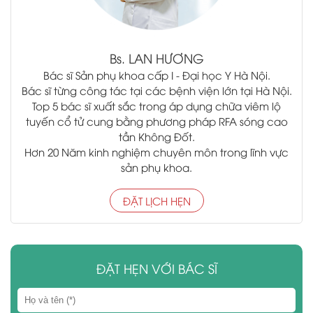
Bs.
LAN HƯƠNG
Bác sĩ Sản phụ khoa cấp I - Đại học Y Hà Nội.
Bác sĩ từng công tác tại các bệnh viện lớn tại Hà Nội.
Top 5 bác sĩ xuất sắc trong áp dụng chữa viêm lộ
tuyến cổ tử cung bằng phương pháp RFA sóng cao
tần Không Đốt.
Hơn 20 Năm kinh nghiệm chuyên môn trong lĩnh vực
sản phụ khoa.
ĐẶT LỊCH HẸN
ĐẶT HẸN VỚI BÁC SĨ