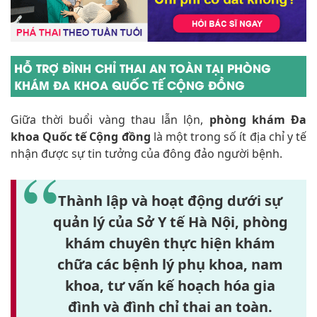
HỖ TRỢ ĐÌNH CHỈ THAI AN TOÀN TẠI PHÒNG
KHÁM ĐA KHOA QUỐC TẾ CỘNG ĐỒNG
Giữa thời buổi vàng thau lẫn lộn,
phòng khám Đa
khoa Quốc tế Cộng đồng
là một trong số ít địa chỉ y tế
nhận được sự tin tưởng của đông đảo người bệnh.
Thành lập và hoạt động dưới sự
quản lý của
Sở Y tế Hà Nội
, phòng
khám chuyên thực hiện khám
chữa các bệnh lý phụ khoa, nam
khoa, tư vấn kế hoạch hóa gia
đình và đình chỉ thai an toàn.