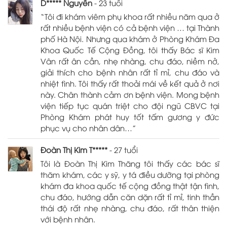
D***** Nguyễn
- 23 tuổi
“Tôi đi khám viêm phụ khoa rất nhiều năm qua ở
rất nhiều bệnh viện có cả bệnh viện … tại Thành
phố Hà Nội. Nhưng qua khám ở Phòng Khám Đa
Khoa Quốc Tế Cộng Đồng, tôi thấy Bác sĩ Kim
Vân rất ân cần, nhẹ nhàng, chu đáo, niềm nở,
giải thích cho bệnh nhân rất tỉ mỉ, chu đáo và
nhiệt tình. Tôi thấy rất thoải mái về kết quả ở nơi
này. Chân thành cảm ơn bệnh viện. Mong bệnh
viện tiếp tục quán triệt cho đội ngũ CBVC tại
Phòng Khám phát huy tốt tấm gương y đức
phục vụ cho nhân dân…”
Đoàn Thị Kim T*****
- 27 tuổi
Tôi là Đoàn Thị Kim Thăng tôi thấy các bác sĩ
thăm khám, các y sỹ, y tá điều dưỡng tại phòng
khám đa khoa quốc tế cộng đồng thật tận tình,
chu đáo, hướng dẫn căn dặn rất tỉ mỉ, tinh thần
thái độ rất nhẹ nhàng, chu đáo, rất thân thiện
với bệnh nhân.