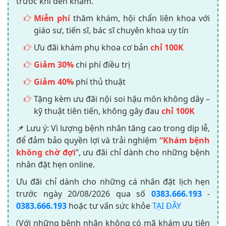
trước khi đến khám.
Miễn phí
thăm khám, hội chẩn liên khoa với
giáo sư, tiến sĩ, bác sĩ chuyên khoa uy tín
Ưu đãi khám phụ khoa cơ bản
chỉ 100K
Giảm 30%
chi phí điều trị
Giảm 40%
phí thủ thuật
Tặng kèm ưu đãi nội soi hậu môn không dây –
kỹ thuật tiên tiến, không gây đau
chỉ 100K
📌 Lưu ý: Vì lượng bệnh nhân tăng cao trong dịp lễ,
để đảm bảo quyền lợi và trải nghiệm
“Khám bệnh
không chờ đợi
”, ưu đãi chỉ dành cho những bệnh
nhân đặt hẹn online.
Ưu đãi chỉ dành cho những cá nhân đặt lịch hẹn
trước ngày
20/08/2026
qua số
0383.666.193
-
0383.666.193
hoặc tư vấn sức khỏe
TẠI ĐÂY
(Với những bệnh nhân không có mã khám ưu tiên