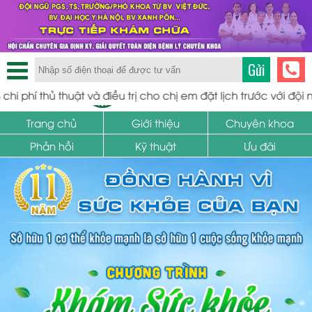
Gửi
TRUNG TÂM PHỤ KHOA
thuật và điều trị cho chị em đặt lịch trước với đội ngũ tiến sĩ 
SỨC KHỎE SINH SẢN
Trang chủ
Giới thiệu
Chuyên khoa
Phản hồi
Kỹ thuật
Ưu đãi