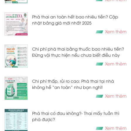
Phá thai an toàn hết bao nhiêu tiền? Cập
nhật bảng giá mới nhất 2025
Xem thêm
Chi phí phá thai bằng thuốc bao nhiêu tiền?
Đừng vội thực hiện nếu chưa biết điều này
Xem thêm
Chi phí thấp, rủi ro cao: Phá thai tại nhà
không hề “an toàn” như bạn nghĩ!
Xem thêm
​​​​​​​Phá thai có đau không?- Thai mấy tuần thì
phá được?
Xem thêm