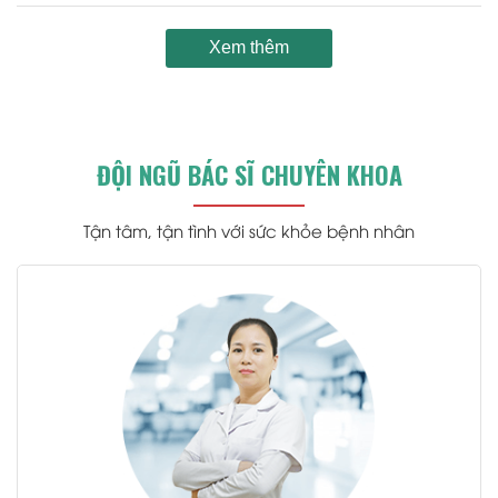
Xem thêm
ĐỘI NGŨ BÁC SĨ CHUYÊN KHOA
Tận tâm, tận tình với sức khỏe bệnh nhân
.