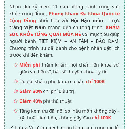
Nhân dịp kỷ niệm 11 năm đồng hành cùng sức
khỏe cộng đồng,
Phòng khám Đa khoa Quốc tế
Cộng Đồng
phối hợp với
Hội Hậu môn - Trực
tràng Việt Nam
mang đến chương trình:
KHÁM
SỨC KHỎE TỔNG QUÁT MÙA HÈ
với mục tiêu giúp
người bệnh TIẾT KIỆM – AN TÂM – BẢO ĐẢM.
Chương trình ưu đãi dành cho bệnh nhân đặt lịch
trước khi đến khám.
Miễn phí
thăm khám, hội chẩn liên khoa với
giáo sư, tiến sĩ, bác sĩ chuyên khoa uy tín
Ưu đãi khám phụ khoa cơ bản
chỉ 100K
Giảm 30%
chi phí điều trị
Giảm 40%
phí thủ thuật
Tặng kèm ưu đãi nội soi hậu môn không dây –
kỹ thuật tiên tiến, không gây đau
chỉ 100K
📌 Lưu ý: Vì lượng bệnh nhân tăng cao trong dịp lễ,