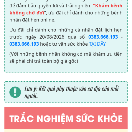
để đảm bảo quyền lợi và trải nghiệm
“Khám bệnh
không chờ đợi
”, ưu đãi chỉ dành cho những bệnh
nhân đặt hẹn online.
Ưu đãi chỉ dành cho những cá nhân đặt lịch hẹn
trước ngày
20/08/2026
qua số
0383.666.193
-
0383.666.193
hoặc tư vấn sức khỏe
TẠI ĐÂY
(Với những bệnh nhân không có mã khám ưu tiên
sẽ phải chi trả toàn bộ giá gốc)
Lưu ý: Kết quả phụ thuộc vào cơ địa của mỗi
người..
TRẮC NGHIỆM SỨC KHỎE