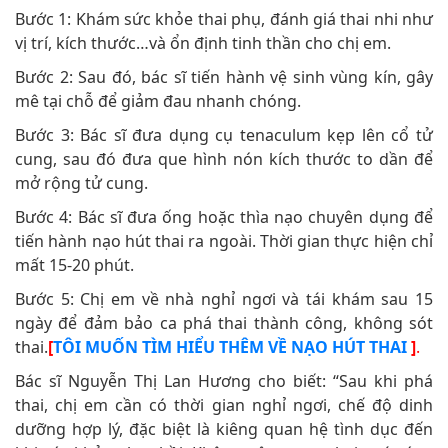
Bước 1: Khám sức khỏe thai phụ, đánh giá thai nhi như
vị trí, kích thước…và ổn định tinh thần cho chị em.
Bước 2: Sau đó, bác sĩ tiến hành vệ sinh vùng kín, gây
mê tại chỗ để giảm đau nhanh chóng.
Bước 3: Bác sĩ đưa dụng cụ tenaculum kẹp lên cổ tử
cung, sau đó đưa que hình nón kích thước to dần để
mở rộng tử cung.
Bước 4: Bác sĩ đưa ống hoặc thìa nạo chuyên dụng để
tiến hành nạo hút thai ra ngoài. Thời gian thực hiện chỉ
mất 15-20 phút.
Bước 5: Chị em về nhà nghỉ ngơi và tái khám sau 15
ngày để đảm bảo ca phá thai thành công, không sót
thai.
[
TÔI MUỐN TÌM HIỂU THÊM VỀ NẠO HÚT THAI
]
.
Bác sĩ Nguyễn Thị Lan Hương cho biết: “Sau khi phá
thai, chị em cần có thời gian nghỉ ngơi, chế độ dinh
dưỡng hợp lý, đặc biệt là kiêng quan hệ tình dục đến