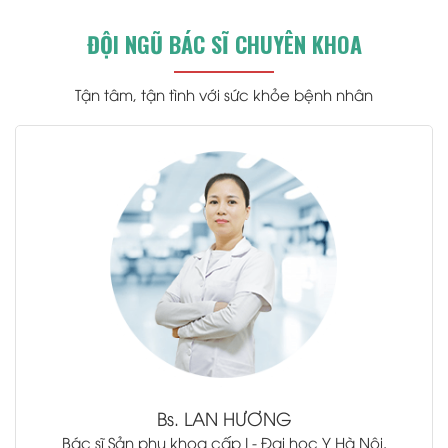
ĐỘI NGŨ BÁC SĨ CHUYÊN KHOA
Tận tâm, tận tình với sức khỏe bệnh nhân
.
Bs.
LAN HƯƠNG
Bác sĩ Sản phụ khoa cấp I - Đại học Y Hà Nội.