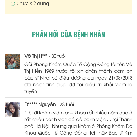
Chưa sử dụng
PHẢN HỒI CỦA BỆNH NHÂN
Võ Thị H***
- 30 tuổi
Gửi Phòng Khám Quốc Tế Cộng Đồng tôi tên Võ
Thị Hiền 1989 trước tôi xin chân thành cảm ơn
bác sĩ Nhài và điều dưỡng ca ngày 21/08/2018
đã nhiệt tình giúp đỡ tôi điều trị khỏi viêm lộ
tuyến
D***** Nguyễn
- 23 tuổi
“Tôi đi khám viêm phụ khoa rất nhiều năm qua ở
rất nhiều bệnh viện có cả bệnh viện … tại Thành
phố Hà Nội. Nhưng qua khám ở Phòng Khám Đa
Khoa Quốc Tế Cộng Đồng, tôi thấy Bác sĩ Kim