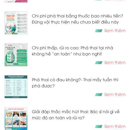
Chi phí phá thai bằng thuốc bao nhiêu tiền?
Đừng vội thực hiện nếu chưa biết điều này
Xem thêm
Chi phí thấp, rủi ro cao: Phá thai tại nhà
không hề “an toàn” như bạn nghĩ!
Xem thêm
​​​​​​​Phá thai có đau không?- Thai mấy tuần thì
phá được?
Xem thêm
Giải đáp thắc mắc hút thai: Bác sĩ nói gì về
mức độ an toàn và rủi ro?
Xem thêm