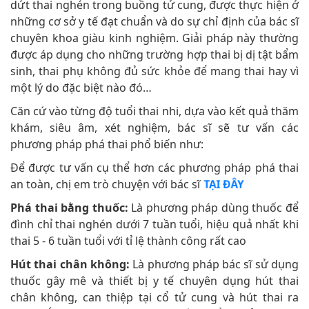
dứt thai nghén trong buồng tử cung, được thực hiện ở
những cơ sở y tế đạt chuẩn và do sự chỉ định của bác sĩ
chuyên khoa giàu kinh nghiệm. Giải pháp này thường
được áp dụng cho những trường hợp thai bị dị tật bẩm
sinh, thai phụ không đủ sức khỏe để mang thai hay vì
một lý do đặc biệt nào đó…
Căn cứ vào từng độ tuổi thai nhi, dựa vào kết quả thăm
khám, siêu âm, xét nghiệm, bác sĩ sẽ tư vấn các
phương pháp phá thai phổ biến như:
Để được tư vấn cụ thể hơn các phương pháp phá thai
an toàn, chị em trò chuyện với bác sĩ
TẠI ĐÂY
Phá thai bằng thuốc:
Là phương pháp dùng thuốc để
đình chỉ thai nghén dưới 7 tuần tuổi, hiệu quả nhất khi
thai 5 - 6 tuần tuổi với tỉ lệ thành công rất cao
Hút thai chân không:
Là phương pháp bác sĩ sử dụng
thuốc gây mê và thiết bị y tế chuyên dụng hút thai
chân không, can thiệp tại cổ tử cung và hút thai ra