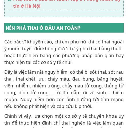
tín ở Hà Nội
NÊN PHÁ THAI Ở ĐÂU AN TOÀN?
Các bác sĩ khuyến cáo, chị em phụ nữ khi có thai ngoài
ý muốn tuyệt đối không được tự ý phá thai bằng thuốc
hoặc thực hiện bằng các phương pháp dân gian hay
thực hiện tại các cơ sở y tế chui.
Đây là việc làm rất nguy hiểm, có thể bị sót thai, sót rau
thai, thai chết lưu, chảy máu, đau bụng, băng huyết,
viêm nhiễm, nhiễm trùng, chảy máu tử cung, thủng tử
cung, dính tử cung,... từ đó dẫn tới vô sinh – hiếm
muộn. Nguy hiểm hơn còn ảnh hưởng tới tính mạng
nếu không phát hiện và cấp cứu kịp thời.
Chính vì vậy, lựa chọn một cơ sở y tế chuyên khoa uy
tín để thực hiện đình chỉ thai nghén là việc làm quan