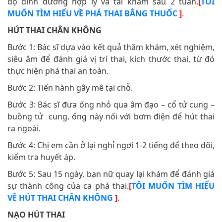
độ dinh dưỡng hợp lý và tái khám sau 2 tuần.
[
TÔI
MUỐN TÌM HIỂU VỀ PHÁ THAI BẰNG THUỐC
]
.
HÚT THAI CHÂN KHÔNG
Bước 1: Bác sĩ dựa vào kết quả thăm khám, xét nghiệm,
siêu âm để đánh giá vị trí thai, kích thước thai, từ đó
thực hiện phá thai an toàn.
Bước 2: Tiến hành gây mê tại chỗ.
Bước 3: Bác sĩ đưa ống nhỏ qua âm đạo – cổ tử cung –
buồng tử cung, ống này nối với bơm điện để hút thai
ra ngoài.
Bước 4: Chị em cần ở lại nghỉ ngơi 1-2 tiếng để theo dõi,
kiểm tra huyết áp.
Bước 5: Sau 15 ngày, bạn nữ quay lại khám để đánh giá
sự thành công của ca phá thai.
[
TÔI MUỐN TÌM HIỂU
VỀ HÚT THAI CHÂN KHÔNG
]
.
NẠO HÚT THAI