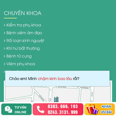
CHUYÊN KHOA
Kiểm tra phụ khoa
Bệnh viêm âm đạo
Rối loạn kinh nguyệt
Khí hư bất thường
Bệnh tử cung
Viêm phụ khoa
Làm đẹp vùng kín
Chào em! Mình
chậm kinh bao lâu
rồi?