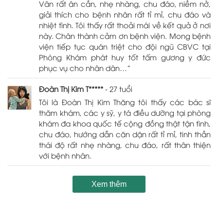
Vân rất ân cần, nhẹ nhàng, chu đáo, niềm nở,
giải thích cho bệnh nhân rất tỉ mỉ, chu đáo và
nhiệt tình. Tôi thấy rất thoải mái về kết quả ở nơi
này. Chân thành cảm ơn bệnh viện. Mong bệnh
viện tiếp tục quán triệt cho đội ngũ CBVC tại
Phòng Khám phát huy tốt tấm gương y đức
phục vụ cho nhân dân…”
Đoàn Thị Kim T*****
- 27 tuổi
Tôi là Đoàn Thị Kim Thăng tôi thấy các bác sĩ
thăm khám, các y sỹ, y tá điều dưỡng tại phòng
khám đa khoa quốc tế cộng đồng thật tận tình,
chu đáo, hướng dẫn căn dặn rất tỉ mỉ, tinh thần
thái độ rất nhẹ nhàng, chu đáo, rất thân thiện
với bệnh nhân.
Xem thêm