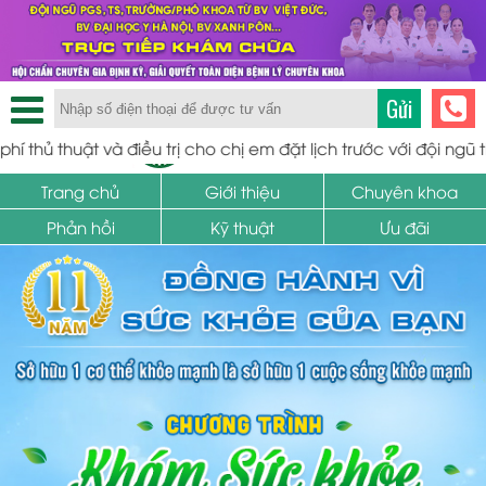
Gửi
TRUNG TÂM PHỤ KHOA
 và điều trị cho chị em đặt lịch trước với đội ngũ tiến sĩ bác s
SỨC KHỎE SINH SẢN
Trang chủ
Giới thiệu
Chuyên khoa
Phản hồi
Kỹ thuật
Ưu đãi