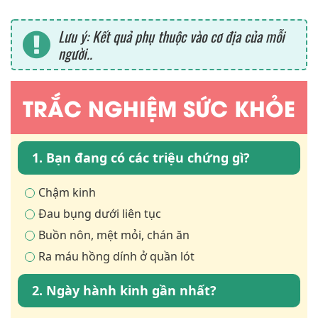
Lưu ý: Kết quả phụ thuộc vào cơ địa của mỗi
người..
TRẮC NGHIỆM SỨC KHỎE
1. Bạn đang có các triệu chứng gì?
Chậm kinh
Đau bụng dưới liên tục
Buồn nôn, mệt mỏi, chán ăn
Ra máu hồng dính ở quần lót
2. Ngày hành kinh gần nhất?