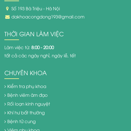
Số 193 Bà Triệu - Hà Nội
dakhoacongdong193@gmail.com
THỜI GIAN LÀM VIỆC
Làm việc từ:
8:00 - 20:00
tất cả các ngày nghỉ, ngày lễ, tết
CHUYÊN KHOA
Kiểm tra phụ khoa
Bệnh viêm âm đạo
Rối loạn kinh nguyệt
Khí hư bất thường
Bệnh tử cung
Viêm phụ khoa