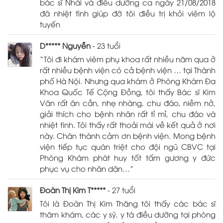
bác sĩ Nhài và điều dưỡng ca ngày 21/08/2018
đã nhiệt tình giúp đỡ tôi điều trị khỏi viêm lộ
tuyến
D***** Nguyễn
- 23 tuổi
“Tôi đi khám viêm phụ khoa rất nhiều năm qua ở
rất nhiều bệnh viện có cả bệnh viện … tại Thành
phố Hà Nội. Nhưng qua khám ở Phòng Khám Đa
Khoa Quốc Tế Cộng Đồng, tôi thấy Bác sĩ Kim
Vân rất ân cần, nhẹ nhàng, chu đáo, niềm nở,
giải thích cho bệnh nhân rất tỉ mỉ, chu đáo và
nhiệt tình. Tôi thấy rất thoải mái về kết quả ở nơi
này. Chân thành cảm ơn bệnh viện. Mong bệnh
viện tiếp tục quán triệt cho đội ngũ CBVC tại
Phòng Khám phát huy tốt tấm gương y đức
phục vụ cho nhân dân…”
Đoàn Thị Kim T*****
- 27 tuổi
Tôi là Đoàn Thị Kim Thăng tôi thấy các bác sĩ
thăm khám, các y sỹ, y tá điều dưỡng tại phòng