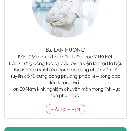
Bs.
LAN HƯƠNG
Bác sĩ Sản phụ khoa cấp I - Đại học Y Hà Nội.
Bác sĩ từng công tác tại các bệnh viện lớn tại Hà Nội.
Top 5 bác sĩ xuất sắc trong áp dụng chữa viêm lộ
tuyến cổ tử cung bằng phương pháp RFA sóng cao
tần Không Đốt.
Hơn 20 Năm kinh nghiệm chuyên môn trong lĩnh vực
sản phụ khoa.
ĐẶT LỊCH HẸN