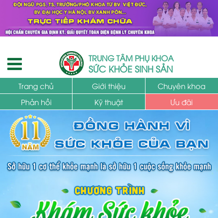
TRUNG TÂM PHỤ KHOA
SỨC KHỎE SINH SẢN
Trang chủ
Giới thiệu
Chuyên khoa
Phản hồi
Kỹ thuật
Ưu đãi