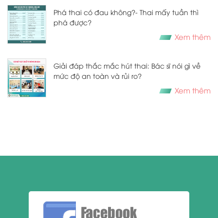
​​​​​​​Phá thai có đau không?- Thai mấy tuần thì
phá được?
Xem thêm
Giải đáp thắc mắc hút thai: Bác sĩ nói gì về
mức độ an toàn và rủi ro?
Xem thêm
Facebook