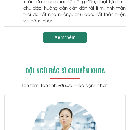
khám đa khoa quốc tế cộng đồng thật tận tình,
chu đáo, hướng dẫn căn dặn rất tỉ mỉ, tinh thần
thái độ rất nhẹ nhàng, chu đáo, rất thân thiện
với bệnh nhân.
Xem thêm
ĐỘI NGŨ BÁC SĨ CHUYÊN KHOA
Tận tâm, tận tình với sức khỏe bệnh nhân
.