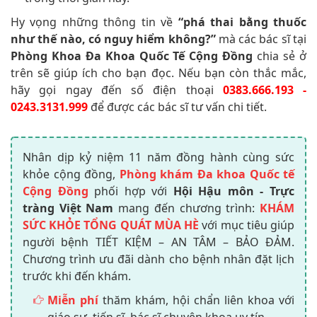
Hy vọng những thông tin về
“phá thai bằng thuốc
như thế nào, có nguy hiểm không?”
mà các bác sĩ tại
Phòng Khoa Đa Khoa Quốc Tế Cộng Đồng
chia sẻ ở
trên sẽ giúp ích cho bạn đọc. Nếu bạn còn thắc mắc,
hãy gọi ngay đến số điện thoại
0383.666.193 -
0243.3131.999
để được các bác sĩ tư vấn chi tiết.
Nhân dịp kỷ niệm 11 năm đồng hành cùng sức
khỏe cộng đồng,
Phòng khám Đa khoa Quốc tế
Cộng Đồng
phối hợp với
Hội Hậu môn - Trực
tràng Việt Nam
mang đến chương trình:
KHÁM
SỨC KHỎE TỔNG QUÁT MÙA HÈ
với mục tiêu giúp
người bệnh TIẾT KIỆM – AN TÂM – BẢO ĐẢM.
Chương trình ưu đãi dành cho bệnh nhân đặt lịch
trước khi đến khám.
Miễn phí
thăm khám, hội chẩn liên khoa với
giáo sư, tiến sĩ, bác sĩ chuyên khoa uy tín